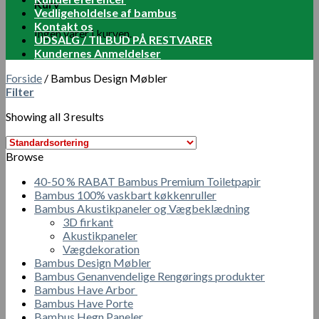
Kurv
Vedligeholdelse af bambus
Kontakt os
Ingen varer i kurven.
UDSALG / TILBUD PÅ RESTVARER
Kundernes Anmeldelser
Forside
/
Bambus Design Møbler
Filter
Showing all 3 results
Browse
40-50 % RABAT Bambus Premium Toiletpapir
Bambus 100% vaskbart køkkenruller
Bambus Akustikpaneler og Vægbeklædning
3D firkant
Akustikpaneler
Vægdekoration
Bambus Design Møbler
Bambus Genanvendelige Rengørings produkter
Bambus Have Arbor
Bambus Have Porte
Bambus Hegn Paneler