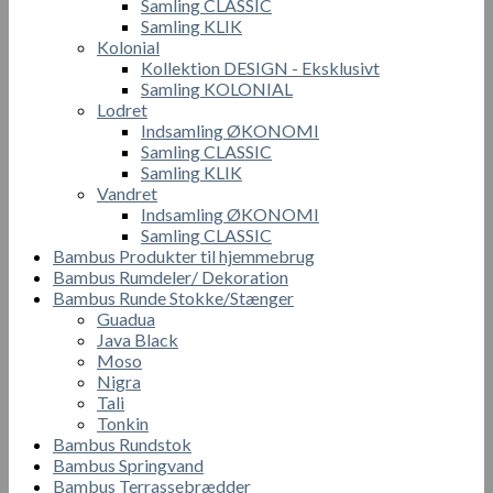
Samling CLASSIC
Samling KLIK
Kolonial
Kollektion DESIGN - Eksklusivt
Samling KOLONIAL
Lodret
Indsamling ØKONOMI
Samling CLASSIC
Samling KLIK
Vandret
Indsamling ØKONOMI
Samling CLASSIC
Bambus Produkter til hjemmebrug
Bambus Rumdeler/ Dekoration
Bambus Runde Stokke/Stænger
Guadua
Java Black
Moso
Nigra
Tali
Tonkin
Bambus Rundstok
Bambus Springvand
Bambus Terrassebrædder