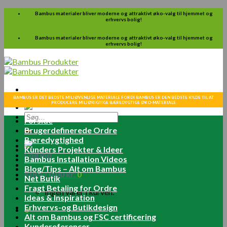
Skip
Bambus materialer bliver moderne og attraktivt øko-valg til hjemmet og
erhvervs bolig!
to
content
Bambus materialer bliver moderne og attraktivt øko-valg til hjemmet og
erhvervs bolig!
BAMBUS ER DET BEDSTE MILJØVENLIGE MATERIALE FORDI BAMBUS ER DEN BEDSTE KILDE TIL AT
PRODUCERE MILJØRIGTIGE BÆREDYGTIGE ØKO-MATERIALE
Søg
Forside
efter:
Brugerdefinerede Ordre
Bæredygtighed
Kunders Projekter & Ideer
Log ind
Bambus Installation Videos
Blog/Tips – Alt om Bambus
Kurv /
0.00
kr.
0
Net Butik
Fragt Betaling for Ordre
Ingen varer i kurven.
Ideas & Inspiration
Erhvervs-og Butikdesign
0
Alt om Bambus og FSC certificering
Kundereferencer