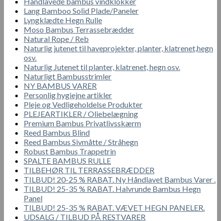
Håndlavede bambus vindklokker
Lang Bamboo Solid Plade/Paneler
Lyngklædte Hegn Rulle
Moso Bambus Terrassebrædder
Natural Rope / Reb
Naturlig jutenet til haveprojekter, planter, klatrenet,hegn
osv.
Naturlig Jutenet til planter, klatrenet, hegn osv.
Naturligt Bambusstrimler
NY BAMBUS VARER
Personlig hygiejne artikler
Pleje og Vedligeholdelse Produkter
PLEJEARTIKLER / Oliebelægning
Premium Bambus Privatlivsskærm
Reed Bambus Blind
Reed Bambus Sivmåtte / Stråhegn
Robust Bambus Trappetrin
SPALTE BAMBUS RULLE
TILBEHØR TIL TERRASSEBRÆDDER
TILBUD! 20-25 % RABAT. Ny Håndlavet Bambus Varer .
TILBUD! 25-35 % RABAT. Halvrunde Bambus Hegn
Panel
TILBUD! 25-35 % RABAT. VÆVET HEGN PANELER.
UDSALG / TILBUD PÅ RESTVARER