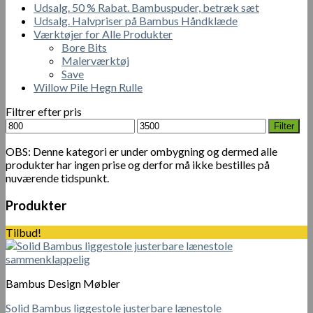
Udsalg. 50 % Rabat. Bambuspuder, betræk sæt
Udsalg. Halvpriser på Bambus Håndklæde
Værktøjer for Alle Produkter
Bore Bits
Malerværktøj
Save
Willow Pile Hegn Rulle
Filtrer efter pris
Mindste
Højeste
Filter
pris
pris
OBS: Denne kategori er under ombygning og dermed alle
produkter har ingen prise og derfor må ikke bestilles på
nuværende tidspunkt.
Produkter
Tilbud!
Bambus Design Møbler
Solid Bambus liggestole justerbare lænestole