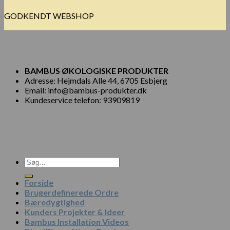
GODKENDT WEBSHOP
BAMBUS ØKOLOGISKE PRODUKTER
Adresse: Hejmdals Alle 44, 6705 Esbjerg
Email: info@bambus-produkter.dk
Kundeservice telefon: 93909819
Søg
efter:
Forside
Brugerdefinerede Ordre
Bæredygtighed
Kunders Projekter & Ideer
Bambus Installation Videos