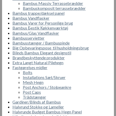
Bambus Massiv Terrassebrædder
Bambuskomposit terrassebrædder
Bambus trappe/dæksel panel
Bambus Vandflasker
Bambus Varer for Personlige brug
Bambus Бestik Кøkkenværktøj
Bambus/Glas Vandflasker
Bambusservietter
Bambusstænger / Bambuspinde
Big Opbevaringspose til husholdningsbrug
Blinds Bambus Elegant designstil
Brandbeskyttende produkter
Extra Langt Natural Pilehegn
Fastgørelses midler
Bolts
Installations Sæt/Skruer
Mesh Hegn
Post Anchors / Stolpeankre
Post Caps
Trådstænger
Gardiner/Blinds af Bambus
Halvrund Stokke og Lameller
Halvrunde Budget Bambus Hegn Panel