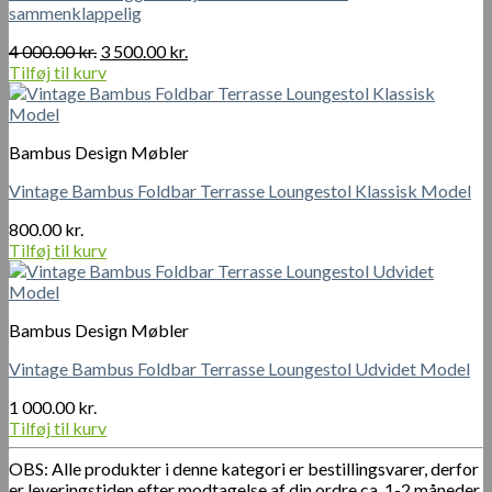
sammenklappelig
Den
Den
4 000.00
kr.
3 500.00
kr.
oprindelige
aktuelle
Tilføj til kurv
pris
pris
var:
er:
4
3
Bambus Design Møbler
000.00 kr..
500.00 kr..
Vintage Bambus Foldbar Terrasse Loungestol Klassisk Model
800.00
kr.
Tilføj til kurv
Bambus Design Møbler
Vintage Bambus Foldbar Terrasse Loungestol Udvidet Model
1 000.00
kr.
Tilføj til kurv
OBS: Alle produkter i denne kategori er bestillingsvarer, derfor
er leveringstiden efter modtagelse af din ordre ca. 1-2 måneder