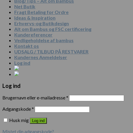
Blog/Tips – Alt om Bambus
Net Butik
Fragt Betaling for Ordre
Ideas & Inspiration
Erhvervs-og Butikdesign
Alt om Bambus og FSC certificering
Kundereferencer
Vedligeholdelse af bambus
Kontakt os
UDSALG / TILBUD PÅ RESTVARER
Kundernes Anmeldelser
Log ind
Log ind
Brugernavn eller e-mailadresse
*
Adgangskode
*
Husk mig
Log ind
Mistet din adgangskode?