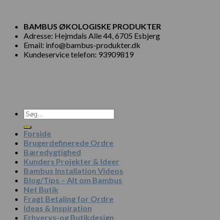
BAMBUS ØKOLOGISKE PRODUKTER
Adresse: Hejmdals Alle 44, 6705 Esbjerg
Email: info@bambus-produkter.dk
Kundeservice telefon: 93909819
Søg
efter:
Forside
Brugerdefinerede Ordre
Bæredygtighed
Kunders Projekter & Ideer
Bambus Installation Videos
Blog/Tips – Alt om Bambus
Net Butik
Fragt Betaling for Ordre
Ideas & Inspiration
Erhvervs-og Butikdesign