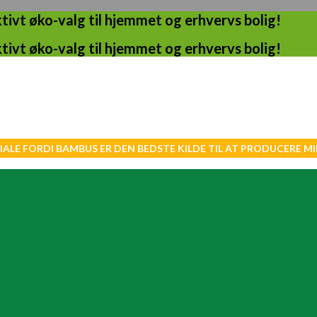
ivt øko-valg til hjemmet og erhvervs bolig!
ivt øko-valg til hjemmet og erhvervs bolig!
IALE FORDI BAMBUS ER DEN BEDSTE KILDE TIL AT PRODUCERE 