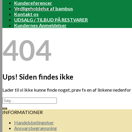
Kundereferencer
Vedligeholdelse af bambus
Ingen varer i kurven.
Kontakt os
UDSALG / TILBUD PÅ RESTVARER
Kundernes Anmeldelser
404
Ups! Siden findes ikke
Lader til vi ikke kunne finde noget, prøv fx en af linkene nedenfor
INFORMATIONER
Handelsbetingelser
Ansvarsbegrænsning