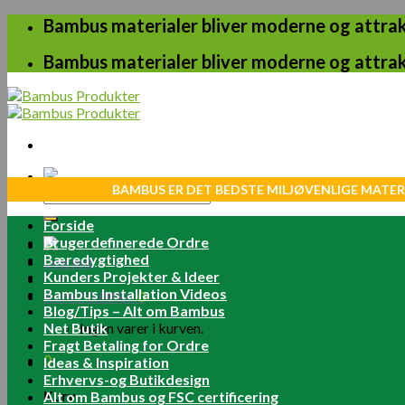
Skip
Bambus materialer bliver moderne og attrakt
to
content
Bambus materialer bliver moderne og attrakt
BAMBUS ER DET BEDSTE MILJØVENLIGE MATER
Søg
efter:
Forside
Brugerdefinerede Ordre
Bæredygtighed
Log ind
Kunders Projekter & Ideer
Bambus Installation Videos
Kurv /
0.00
kr.
0
Blog/Tips – Alt om Bambus
Net Butik
Ingen varer i kurven.
Fragt Betaling for Ordre
0
Ideas & Inspiration
Erhvervs-og Butikdesign
Kurv
Alt om Bambus og FSC certificering