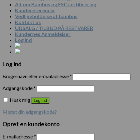
Alt om Bambus og FSC certificering
Kundereferencer
Vedligeholdelse af bambus
Kontakt os
UDSALG / TILBUD PÅ RESTVARER
Kundernes Anmeldelser
Log ind
Log ind
Brugernavn eller e-mailadresse
*
Adgangskode
*
Husk mig
Log ind
Mistet din adgangskode?
Opret en kundekonto
E-mailadresse
*