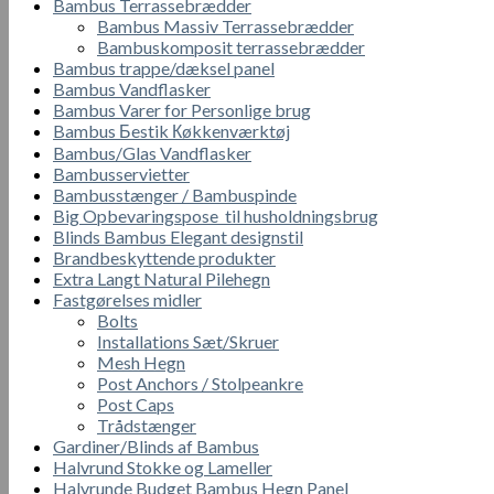
Bambus Terrassebrædder
Bambus Massiv Terrassebrædder
Bambuskomposit terrassebrædder
Bambus trappe/dæksel panel
Bambus Vandflasker
Bambus Varer for Personlige brug
Bambus Бestik Кøkkenværktøj
Bambus/Glas Vandflasker
Bambusservietter
Bambusstænger / Bambuspinde
Big Opbevaringspose til husholdningsbrug
Blinds Bambus Elegant designstil
Brandbeskyttende produkter
Extra Langt Natural Pilehegn
Fastgørelses midler
Bolts
Installations Sæt/Skruer
Mesh Hegn
Post Anchors / Stolpeankre
Post Caps
Trådstænger
Gardiner/Blinds af Bambus
Halvrund Stokke og Lameller
Halvrunde Budget Bambus Hegn Panel