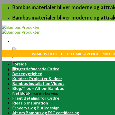
Skip
Bambus materialer bliver moderne og attrakt
to
content
Bambus materialer bliver moderne og attrakt
BAMBUS ER DET BEDSTE MILJØVENLIGE MATER
Søg
efter:
Forside
Brugerdefinerede Ordre
Bæredygtighed
Log ind
Kunders Projekter & Ideer
Bambus Installation Videos
Kurv /
0.00
kr.
0
Blog/Tips – Alt om Bambus
Net Butik
Ingen varer i kurven.
Fragt Betaling for Ordre
0
Ideas & Inspiration
Erhvervs-og Butikdesign
Kurv
Alt om Bambus og FSC certificering