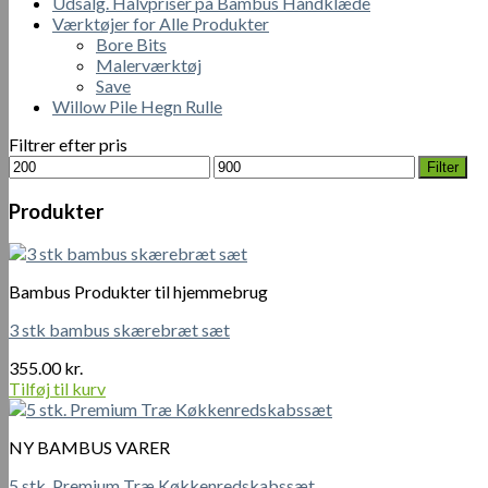
Udsalg. Halvpriser på Bambus Håndklæde
Værktøjer for Alle Produkter
Bore Bits
Malerværktøj
Save
Willow Pile Hegn Rulle
Filtrer efter pris
Mindste
Højeste
Filter
pris
pris
Produkter
Bambus Produkter til hjemmebrug
3 stk bambus skærebræt sæt
355.00
kr.
Tilføj til kurv
NY BAMBUS VARER
5 stk. Premium Træ Køkkenredskabssæt