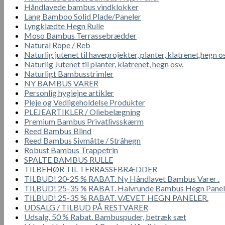
Håndlavede bambus vindklokker
Lang Bamboo Solid Plade/Paneler
Lyngklædte Hegn Rulle
Moso Bambus Terrassebrædder
Natural Rope / Reb
Naturlig jutenet til haveprojekter, planter, klatrenet,hegn o
Naturlig Jutenet til planter, klatrenet, hegn osv.
Naturligt Bambusstrimler
NY BAMBUS VARER
Personlig hygiejne artikler
Pleje og Vedligeholdelse Produkter
PLEJEARTIKLER / Oliebelægning
Premium Bambus Privatlivsskærm
Reed Bambus Blind
Reed Bambus Sivmåtte / Stråhegn
Robust Bambus Trappetrin
SPALTE BAMBUS RULLE
TILBEHØR TIL TERRASSEBRÆDDER
TILBUD! 20-25 % RABAT. Ny Håndlavet Bambus Varer .
TILBUD! 25-35 % RABAT. Halvrunde Bambus Hegn Panel
TILBUD! 25-35 % RABAT. VÆVET HEGN PANELER.
UDSALG / TILBUD PÅ RESTVARER
Udsalg. 50 % Rabat. Bambuspuder, betræk sæt