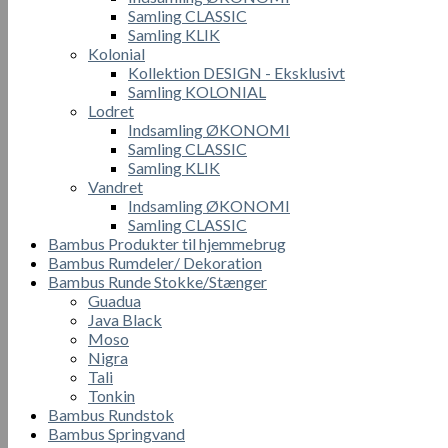
Samling CLASSIC
Samling KLIK
Kolonial
Kollektion DESIGN - Eksklusivt
Samling KOLONIAL
Lodret
Indsamling ØKONOMI
Samling CLASSIC
Samling KLIK
Vandret
Indsamling ØKONOMI
Samling CLASSIC
Bambus Produkter til hjemmebrug
Bambus Rumdeler/ Dekoration
Bambus Runde Stokke/Stænger
Guadua
Java Black
Moso
Nigra
Tali
Tonkin
Bambus Rundstok
Bambus Springvand