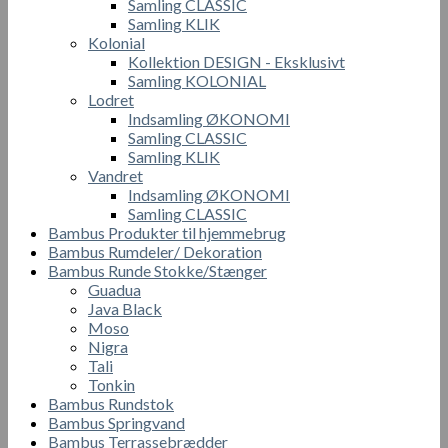
Samling CLASSIC
Samling KLIK
Kolonial
Kollektion DESIGN - Eksklusivt
Samling KOLONIAL
Lodret
Indsamling ØKONOMI
Samling CLASSIC
Samling KLIK
Vandret
Indsamling ØKONOMI
Samling CLASSIC
Bambus Produkter til hjemmebrug
Bambus Rumdeler/ Dekoration
Bambus Runde Stokke/Stænger
Guadua
Java Black
Moso
Nigra
Tali
Tonkin
Bambus Rundstok
Bambus Springvand
Bambus Terrassebrædder