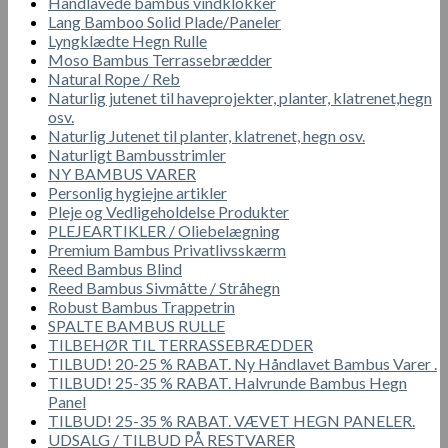
Håndlavede bambus vindklokker
Lang Bamboo Solid Plade/Paneler
Lyngklædte Hegn Rulle
Moso Bambus Terrassebrædder
Natural Rope / Reb
Naturlig jutenet til haveprojekter, planter, klatrenet,hegn
osv.
Naturlig Jutenet til planter, klatrenet, hegn osv.
Naturligt Bambusstrimler
NY BAMBUS VARER
Personlig hygiejne artikler
Pleje og Vedligeholdelse Produkter
PLEJEARTIKLER / Oliebelægning
Premium Bambus Privatlivsskærm
Reed Bambus Blind
Reed Bambus Sivmåtte / Stråhegn
Robust Bambus Trappetrin
SPALTE BAMBUS RULLE
TILBEHØR TIL TERRASSEBRÆDDER
TILBUD! 20-25 % RABAT. Ny Håndlavet Bambus Varer .
TILBUD! 25-35 % RABAT. Halvrunde Bambus Hegn
Panel
TILBUD! 25-35 % RABAT. VÆVET HEGN PANELER.
UDSALG / TILBUD PÅ RESTVARER