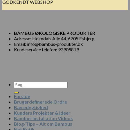
GODKENDT WEBSHOP
BAMBUS ØKOLOGISKE PRODUKTER
Adresse: Hejmdals Alle 44, 6705 Esbjerg
Email: info@bambus-produkter.dk
Kundeservice telefon: 93909819
Søg
efter:
Forside
Brugerdefinerede Ordre
Bæredygtighed
Kunders Projekter & Ideer
Bambus Installation Videos
Blog/Tips – Alt om Bambus
Net Butik