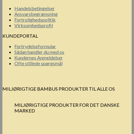
vare
til
Handelsbetingelser
har
2
Ansvarsbegrænsning
flere
000.00 kr.
Fortrolighedspolitik
varianter.
Virksomhedsprofil
Mulighederne
kan
KUNDEPORTAL
vælges
på
Fortrydelseformular
varesiden
Sådan handler du med os
Kundernes Anmeldelser
Ofte stillede spørgsmål
MILJØRIGTIGE BAMBUS PRODUKTER TIL ALLE OS
MILJØRIGTIGE PRODUKTER FOR DET DANSKE
MARKED