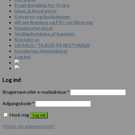
Fragt Betaling for Ordre
Ideas & Inspiration
Erhvervs-og Butikdesign
Alt om Bambus og FSC certificering
Kundereferencer
Vedligeholdelse af bambus
Kontakt os
UDSALG / TILBUD PÅ RESTVARER
Kundernes Anmeldelser
Log ind
Log ind
Brugernavn eller e-mailadresse
*
Adgangskode
*
Husk mig
Log ind
Mistet din adgangskode?