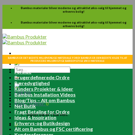
Skip
Bambus materialer bliver moderne og attraktivt øko-valg til hjemmet og
erhvervs bolig!
to
content
Bambus materialer bliver moderne og attraktivt øko-valg til hjemmet og
erhvervs bolig!
BAMBUS ER DET BEDSTE MILJØVENLIGE MATERIALE FORDI BAMBUS ER DEN BEDSTE KILDE TIL AT
PRODUCERE MILJØRIGTIGE BÆREDYGTIGE ØKO-MATERIALE
Søg
Forside
efter:
Brugerdefinerede Ordre
Bæredygtighed
Kunders Projekter & Ideer
Log ind
Bambus Installation Videos
Blog/Tips – Alt om Bambus
Kurv /
0.00
kr.
0
Net Butik
Fragt Betaling for Ordre
Ingen varer i kurven.
Ideas & Inspiration
Erhvervs-og Butikdesign
0
Alt om Bambus og FSC certificering
Kundereferencer