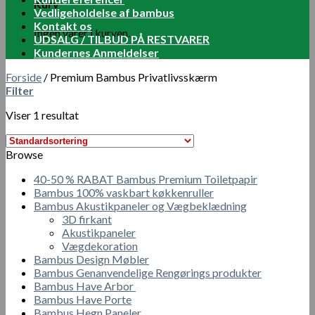
Kurv
Vedligeholdelse af bambus
Kontakt os
Ingen varer i kurven.
UDSALG / TILBUD PÅ RESTVARER
Kundernes Anmeldelser
Forside
/
Premium Bambus Privatlivsskærm
Filter
Viser 1 resultat
Browse
40-50 % RABAT Bambus Premium Toiletpapir
Bambus 100% vaskbart køkkenruller
Bambus Akustikpaneler og Vægbeklædning
3D firkant
Akustikpaneler
Vægdekoration
Bambus Design Møbler
Bambus Genanvendelige Rengørings produkter
Bambus Have Arbor
Bambus Have Porte
Bambus Hegn Paneler