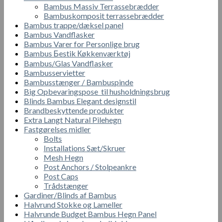
Bambus Massiv Terrassebrædder
Bambuskomposit terrassebrædder
Bambus trappe/dæksel panel
Bambus Vandflasker
Bambus Varer for Personlige brug
Bambus Бestik Кøkkenværktøj
Bambus/Glas Vandflasker
Bambusservietter
Bambusstænger / Bambuspinde
Big Opbevaringspose til husholdningsbrug
Blinds Bambus Elegant designstil
Brandbeskyttende produkter
Extra Langt Natural Pilehegn
Fastgørelses midler
Bolts
Installations Sæt/Skruer
Mesh Hegn
Post Anchors / Stolpeankre
Post Caps
Trådstænger
Gardiner/Blinds af Bambus
Halvrund Stokke og Lameller
Halvrunde Budget Bambus Hegn Panel