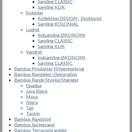
Samling CLASSIC
Samling KLIK
Kolonial
Kollektion DESIGN - Eksklusivt
Samling KOLONIAL
Lodret
Indsamling ØKONOMI
Samling CLASSIC
Samling KLIK
Vandret
Indsamling ØKONOMI
Samling CLASSIC
Bambus Produkter til hjemmebrug
Bambus Rumdeler/ Dekoration
Bambus Runde Stokke/Stænger
Guadua
Java Black
Moso
Nigra
Tali
Tonkin
Bambus Rundstok
Bambus Springvand
Bambus Terrassebrædder