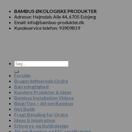
BAMBUS ØKOLOGISKE PRODUKTER
Adresse: Hejmdals Alle 44, 6705 Esbjerg
Email: info@bambus-produkter.dk
Kundeservice telefon: 93909819
Søg
efter:
Forside
Brugerdefinerede Ordre
Bæredygtighed
Kunders Projekter & Ideer
Bambus Installation Videos
Blog/Tips – Alt om Bambus
Net Butik
Fragt Betaling for Ordre
Ideas & Inspiration
Erhvervs-og Butikdesign
Alt om Bambus og FSC certificering