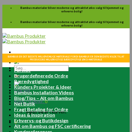
Skip
Bambus materialer bliver moderne og attraktivt øko-valg til hjemmet og
erhvervs bolig!
to
content
Bambus materialer bliver moderne og attraktivt øko-valg til hjemmet og
erhvervs bolig!
BAMBUS ER DET BEDSTE MILJØVENLIGE MATERIALE FORDI BAMBUS ER DEN BEDSTE KILDE TIL AT
PRODUCERE MILJØRIGTIGE BÆREDYGTIGE ØKO-MATERIALE
Søg
Forside
efter:
Brugerdefinerede Ordre
Bæredygtighed
Kunders Projekter & Ideer
Log ind
Bambus Installation Videos
Blog/Tips – Alt om Bambus
Kurv /
0.00
kr.
0
Net Butik
Fragt Betaling for Ordre
Ingen varer i kurven.
Ideas & Inspiration
Erhvervs-og Butikdesign
0
Alt om Bambus og FSC certificering
Kundereferencer