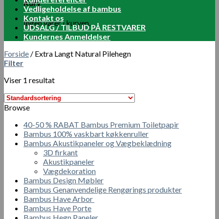
Kurv
Vedligeholdelse af bambus
Kontakt os
Ingen varer i kurven.
UDSALG / TILBUD PÅ RESTVARER
Kundernes Anmeldelser
Forside
/
Extra Langt Natural Pilehegn
Filter
Viser 1 resultat
Browse
40-50 % RABAT Bambus Premium Toiletpapir
Bambus 100% vaskbart køkkenruller
Bambus Akustikpaneler og Vægbeklædning
3D firkant
Akustikpaneler
Vægdekoration
Bambus Design Møbler
Bambus Genanvendelige Rengørings produkter
Bambus Have Arbor
Bambus Have Porte
Bambus Hegn Paneler