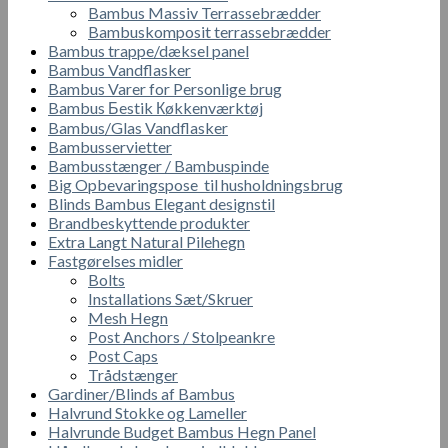
Bambus Massiv Terrassebrædder
Bambuskomposit terrassebrædder
Bambus trappe/dæksel panel
Bambus Vandflasker
Bambus Varer for Personlige brug
Bambus Бestik Кøkkenværktøj
Bambus/Glas Vandflasker
Bambusservietter
Bambusstænger / Bambuspinde
Big Opbevaringspose til husholdningsbrug
Blinds Bambus Elegant designstil
Brandbeskyttende produkter
Extra Langt Natural Pilehegn
Fastgørelses midler
Bolts
Installations Sæt/Skruer
Mesh Hegn
Post Anchors / Stolpeankre
Post Caps
Trådstænger
Gardiner/Blinds af Bambus
Halvrund Stokke og Lameller
Halvrunde Budget Bambus Hegn Panel