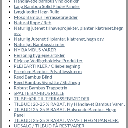
Håndlavede bambus vindklokker
Lang Bamboo Solid Plade/Paneler
Lyngklædte Hegn Rulle
Moso Bambus Terrassebrædder
Natural Rope / Reb
Naturlig jutenet til haveprojekter, planter, klatrenet,hegn
osv.
Naturlig Jutenet til planter, klatrenet, hegn osv.
Naturligt Bambusstrimler
NY BAMBUS VARER
Personlig hygiejne artikler
Pleje og Vedligeholdelse Produkter
PLEJEARTIKLER / Oliebelægning
Premium Bambus Privatlivsskærm
Reed Bambus Blind
Reed Bambus Sivmåtte / Stråhegn
Robust Bambus Trappetrin
SPALTE BAMBUS RULLE
TILBEHØR TIL TERRASSEBRÆDDER
TILBUD! 20-25 % RABAT. Ny Håndlavet Bambus Varer .
TILBUD! 25-35 % RABAT. Halvrunde Bambus Hegn
Panel
TILBUD! 25-35 % RABAT. VÆVET HEGN PANELER.
UDSALG / TILBUD PÅ RESTVARER