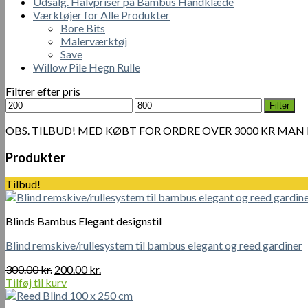
Udsalg. Halvpriser på Bambus Håndklæde
Værktøjer for Alle Produkter
Bore Bits
Malerværktøj
Save
Willow Pile Hegn Rulle
Filtrer efter pris
Mindste
Højeste
Filter
pris
pris
OBS. TILBUD! MED KØBT FOR ORDRE OVER 3000 KR MAN
Produkter
Tilbud!
Blinds Bambus Elegant designstil
Blind remskive/rullesystem til bambus elegant og reed gardiner
Den
Den
300.00
kr.
200.00
kr.
oprindelige
aktuelle
Tilføj til kurv
pris
pris
var:
er: