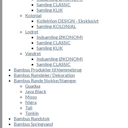
Samling CLASSIC
Samling KLIK
Kolonial
Kollektion DESIGN - Eksklusivt
Samling KOLONIAL
Lodret
Indsamling ØKONOMI
Samling CLASSIC
Samling KLIK
Vandret
Indsamling ØKONOMI
Samling CLASSIC
Bambus Produkter til hjemmebrug
Bambus Rumdeler/ Dekoration
Bambus Runde Stokke/Stænger
Guadua
Java Black
Moso
Nigra
Tali
Tonkin
Bambus Rundstok
Bambus Springvand