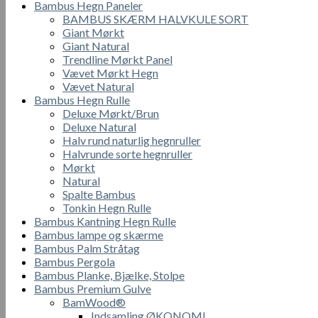
Bambus Hegn Paneler
BAMBUS SKÆRM HALVKULE SORT
Giant Mørkt
Giant Natural
Trendline Mørkt Panel
Vævet Mørkt Hegn
Vævet Natural
Bambus Hegn Rulle
Deluxe Mørkt/Brun
Deluxe Natural
Halv rund naturlig hegnruller
Halvrunde sorte hegnruller
Mørkt
Natural
Spalte Bambus
Tonkin Hegn Rulle
Bambus Kantning Hegn Rulle
Bambus lampe og skærme
Bambus Palm Stråtag
Bambus Pergola
Bambus Planke, Bjælke, Stolpe
Bambus Premium Gulve
BamWood®
Indsamling ØKONOMI