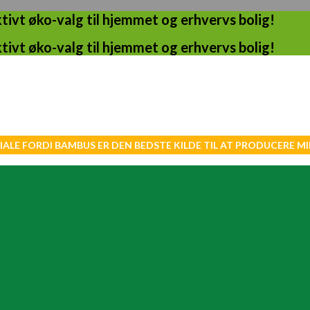
ivt øko-valg til hjemmet og erhvervs bolig!
ivt øko-valg til hjemmet og erhvervs bolig!
IALE FORDI BAMBUS ER DEN BEDSTE KILDE TIL AT PRODUCERE 