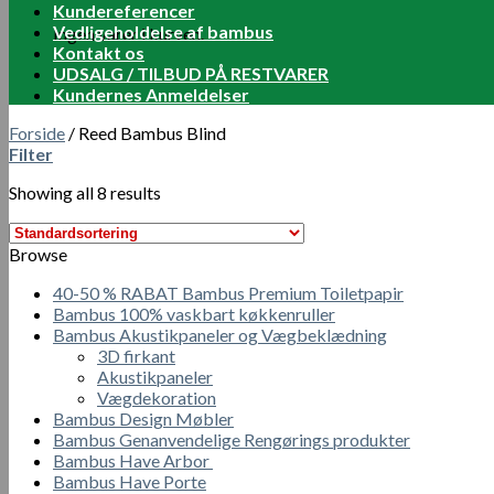
Kundereferencer
Vedligeholdelse af bambus
Ingen varer i kurven.
Kontakt os
UDSALG / TILBUD PÅ RESTVARER
Kundernes Anmeldelser
Forside
/
Reed Bambus Blind
Filter
Showing all 8 results
Browse
40-50 % RABAT Bambus Premium Toiletpapir
Bambus 100% vaskbart køkkenruller
Bambus Akustikpaneler og Vægbeklædning
3D firkant
Akustikpaneler
Vægdekoration
Bambus Design Møbler
Bambus Genanvendelige Rengørings produkter
Bambus Have Arbor
Bambus Have Porte