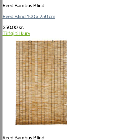
Reed Bambus Blind
300.00 kr..
200.00 kr..
Reed Blind 100 x 250 cm
350.00
kr.
Tilføj til kurv
Reed Bambus Blind