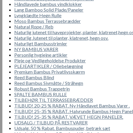
Håndlavede bambus vindklokker
Lang Bamboo Solid Plade/Paneler
Lyngklædte Hegn Rulle
Moso Bambus Terrassebrædder
Natural Rope / Reb
Naturlig jutenet til haveprojekter, planter, klatrenet,hegn o
Naturlig Jutenet til planter, klatrenet, hegn osv.
Naturligt Bambusstrimler
NY BAMBUS VARER
Personlig hygiejne artikler
Pleje og Vedligeholdelse Produkter
PLEJEARTIKLER / Oliebelægning
Premium Bambus Privatlivsskærm
Reed Bambus Blind
Reed Bambus Sivmåtte / Stråhegn
Robust Bambus Trappetrin
SPALTE BAMBUS RULLE
TILBEHØR TIL TERRASSEBRÆDDER
TILBUD! 20-25 % RABAT. Ny Håndlavet Bambus Varer .
TILBUD! 25-35 % RABAT. Halvrunde Bambus Hegn Panel
TILBUD! 25-35 % RABAT. VÆVET HEGN PANELER.
UDSALG / TILBUD PÅ RESTVARER
Udsalg. 50 % Rabat. Bambuspuder, betræk sæt