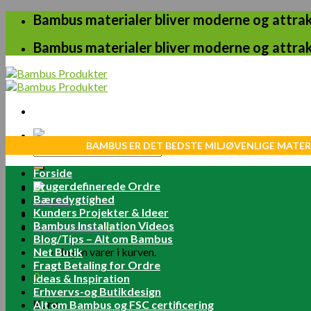
Skip
Bambus materialer bliver moderne og attrakt
to
content
Bambus materialer bliver moderne og attrakt
BAMBUS ER DET BEDSTE MILJØVENLIGE MATER
Søg
efter:
Forside
Brugerdefinerede Ordre
Bæredygtighed
Log ind
Kunders Projekter & Ideer
Bambus Installation Videos
Kurv /
0.00
kr.
0
Blog/Tips – Alt om Bambus
Net Butik
Ingen varer i kurven.
Fragt Betaling for Ordre
0
Ideas & Inspiration
Erhvervs-og Butikdesign
Kurv
Alt om Bambus og FSC certificering