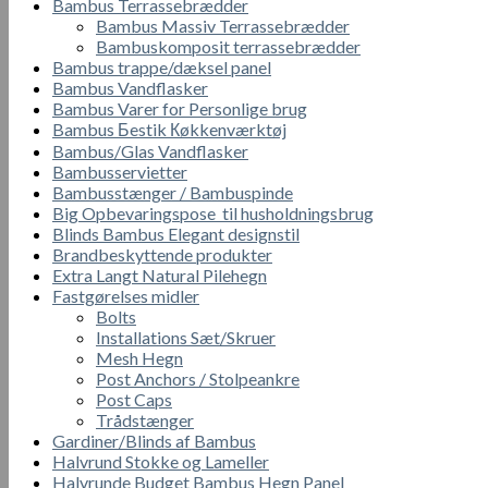
Bambus Terrassebrædder
Bambus Massiv Terrassebrædder
Bambuskomposit terrassebrædder
Bambus trappe/dæksel panel
Bambus Vandflasker
Bambus Varer for Personlige brug
Bambus Бestik Кøkkenværktøj
Bambus/Glas Vandflasker
Bambusservietter
Bambusstænger / Bambuspinde
Big Opbevaringspose til husholdningsbrug
Blinds Bambus Elegant designstil
Brandbeskyttende produkter
Extra Langt Natural Pilehegn
Fastgørelses midler
Bolts
Installations Sæt/Skruer
Mesh Hegn
Post Anchors / Stolpeankre
Post Caps
Trådstænger
Gardiner/Blinds af Bambus
Halvrund Stokke og Lameller
Halvrunde Budget Bambus Hegn Panel