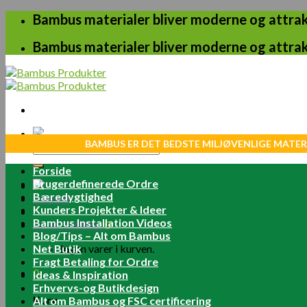
Skip
Bambus materialer bliver moderne og attrakt
to
content
Bambus materialer bliver moderne og attrakt
BAMBUS ER DET BEDSTE MILJØVENLIGE MATER
Søg
efter:
Forside
Brugerdefinerede Ordre
Bæredygtighed
Log ind
Kunders Projekter & Ideer
Bambus Installation Videos
Kurv /
0.00
kr.
0
Blog/Tips – Alt om Bambus
Net Butik
Ingen varer i kurven.
Fragt Betaling for Ordre
0
Ideas & Inspiration
Erhvervs-og Butikdesign
Kurv
Alt om Bambus og FSC certificering