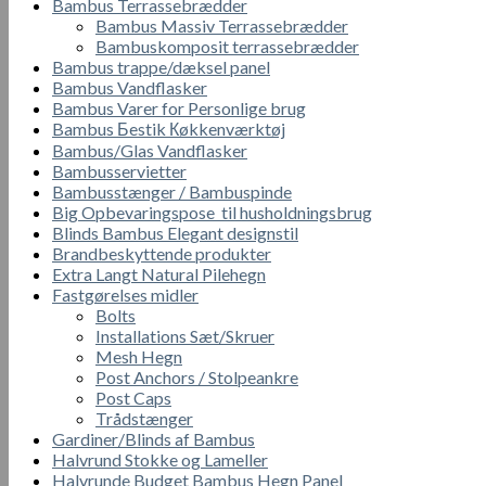
Bambus Terrassebrædder
Bambus Massiv Terrassebrædder
Bambuskomposit terrassebrædder
Bambus trappe/dæksel panel
Bambus Vandflasker
Bambus Varer for Personlige brug
Bambus Бestik Кøkkenværktøj
Bambus/Glas Vandflasker
Bambusservietter
Bambusstænger / Bambuspinde
Big Opbevaringspose til husholdningsbrug
Blinds Bambus Elegant designstil
Brandbeskyttende produkter
Extra Langt Natural Pilehegn
Fastgørelses midler
Bolts
Installations Sæt/Skruer
Mesh Hegn
Post Anchors / Stolpeankre
Post Caps
Trådstænger
Gardiner/Blinds af Bambus
Halvrund Stokke og Lameller
Halvrunde Budget Bambus Hegn Panel