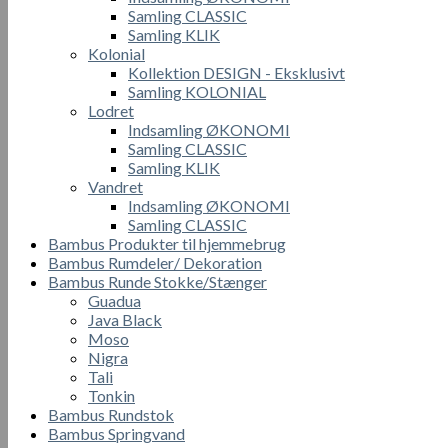
Samling CLASSIC
Samling KLIK
Kolonial
Kollektion DESIGN - Eksklusivt
Samling KOLONIAL
Lodret
Indsamling ØKONOMI
Samling CLASSIC
Samling KLIK
Vandret
Indsamling ØKONOMI
Samling CLASSIC
Bambus Produkter til hjemmebrug
Bambus Rumdeler/ Dekoration
Bambus Runde Stokke/Stænger
Guadua
Java Black
Moso
Nigra
Tali
Tonkin
Bambus Rundstok
Bambus Springvand