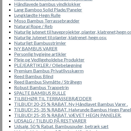
Håndlavede bambus vindklokker
Lang Bamboo Solid Plade/Paneler
Lyngklædte Hegn Rulle
Moso Bambus Terrassebrædder
Natural Rope / Reb
Naturlig jutenet til haveprojekter, planter, klatrenet,hegn o
Naturlig Jutenet til planter, klatrenet, hegn osv.
Naturligt Bambusstrimler
NY BAMBUS VARER
Personlig hygiejne artikler
Pleje og Vedligeholdelse Produkter
PLEJEARTIKLER / Oliebelægning
Premium Bambus Privatlivsskærm
Reed Bambus Blind
Reed Bambus Sivmåtte / Stråhegn
Robust Bambus Trappetrin
SPALTE BAMBUS RULLE
TILBEHØR TIL TERRASSEBRÆDDER
TILBUD! 20-25 % RABAT. Ny Håndlavet Bambus Varer .
TILBUD! 25-35 % RABAT. Halvrunde Bambus Hegn Panel
TILBUD! 25-35 % RABAT. VÆVET HEGN PANELER.
UDSALG / TILBUD PÅ RESTVARER
Udsalg. 50 % Rabat. Bambuspuder, betræk sæt