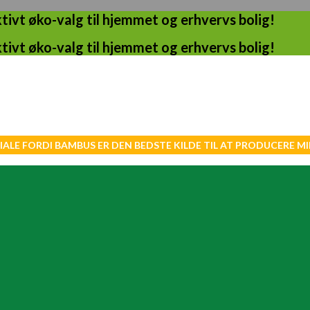
ivt øko-valg til hjemmet og erhvervs bolig!
ivt øko-valg til hjemmet og erhvervs bolig!
IALE FORDI BAMBUS ER DEN BEDSTE KILDE TIL AT PRODUCERE 