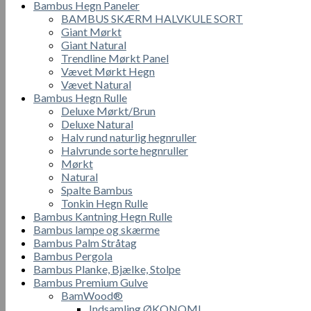
Bambus Hegn Paneler
BAMBUS SKÆRM HALVKULE SORT
Giant Mørkt
Giant Natural
Trendline Mørkt Panel
Vævet Mørkt Hegn
Vævet Natural
Bambus Hegn Rulle
Deluxe Mørkt/Brun
Deluxe Natural
Halv rund naturlig hegnruller
Halvrunde sorte hegnruller
Mørkt
Natural
Spalte Bambus
Tonkin Hegn Rulle
Bambus Kantning Hegn Rulle
Bambus lampe og skærme
Bambus Palm Stråtag
Bambus Pergola
Bambus Planke, Bjælke, Stolpe
Bambus Premium Gulve
BamWood®
Indsamling ØKONOMI