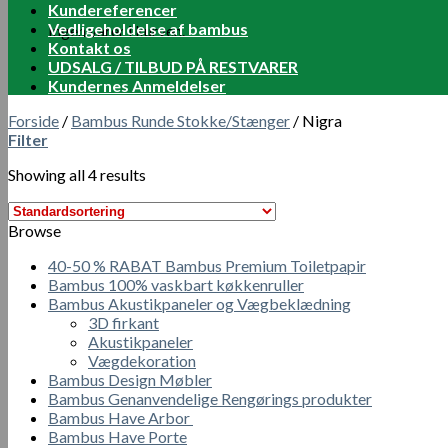
Kundereferencer
Vedligeholdelse af bambus
Ingen varer i kurven.
Kontakt os
UDSALG / TILBUD PÅ RESTVARER
Kundernes Anmeldelser
Forside
/
Bambus Runde Stokke/Stænger
/
Nigra
Filter
Showing all 4 results
Browse
40-50 % RABAT Bambus Premium Toiletpapir
Bambus 100% vaskbart køkkenruller
Bambus Akustikpaneler og Vægbeklædning
3D firkant
Akustikpaneler
Vægdekoration
Bambus Design Møbler
Bambus Genanvendelige Rengørings produkter
Bambus Have Arbor
Bambus Have Porte