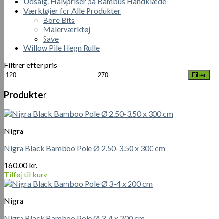
Udsalg. Halvpriser på Bambus Håndklæde
Værktøjer for Alle Produkter
Bore Bits
Malerværktøj
Save
Willow Pile Hegn Rulle
Filtrer efter pris
Mindste
Højeste
Filter
pris
pris
Produkter
Nigra
Nigra Black Bamboo Pole Ø 2.50-3.50 x 300 cm
160.00
kr.
Tilføj til kurv
Nigra
Nigra Black Bamboo Pole Ø 3-4 x 200 cm