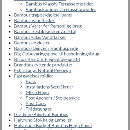
Bambus Massiv Terrassebrædder
Bambuskomposit terrassebrædder
Bambus trappe/dæksel panel
Bambus Vandflasker
Bambus Varer for Personlige brug
Bambus Бestik Кøkkenværktøj
Bambus/Glas Vandflasker
Bambusservietter
Bambusstænger / Bambuspinde
Big Opbevaringspose til husholdningsbrug
Blinds Bambus Elegant designstil
Brandbeskyttende produkter
Extra Langt Natural Pilehegn
Fastgørelses midler
Bolts
Installations Sæt/Skruer
Mesh Hegn
Post Anchors / Stolpeankre
Post Caps
Trådstænger
Gardiner/Blinds af Bambus
Halvrund Stokke og Lameller
Halvrunde Budget Bambus Hegn Panel