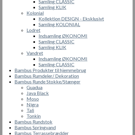
Samling CLASSIC
Samling KLIK
Kolonial
Kollektion DESIGN - Eksklusivt
Samling KOLONIAL
Lodret
Indsamling ØKONOMI
Samling CLASSIC
Samling KLIK
Vandret
Indsamling ØKONOMI
Samling CLASSIC
Bambus Produkter til hjemmebrug
Bambus Rumdeler/ Dekoration
Bambus Runde Stokke/Stænger
Guadua
Java Black
Moso
Nigra
Tali
Tonkin
Bambus Rundstok
Bambus Springvand
Bambus Terrassebrædder