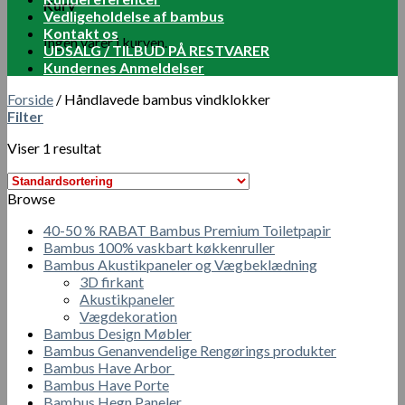
Kurv
Vedligeholdelse af bambus
Kontakt os
Ingen varer i kurven.
UDSALG / TILBUD PÅ RESTVARER
Kundernes Anmeldelser
Forside
/
Håndlavede bambus vindklokker
Filter
Viser 1 resultat
Browse
40-50 % RABAT Bambus Premium Toiletpapir
Bambus 100% vaskbart køkkenruller
Bambus Akustikpaneler og Vægbeklædning
3D firkant
Akustikpaneler
Vægdekoration
Bambus Design Møbler
Bambus Genanvendelige Rengørings produkter
Bambus Have Arbor
Bambus Have Porte
Bambus Hegn Paneler