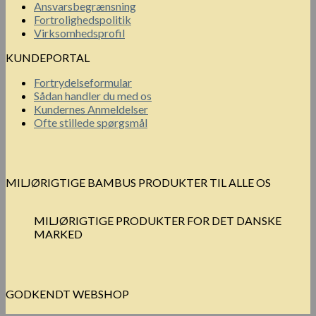
Ansvarsbegrænsning
flere
Fortrolighedspolitik
varianter.
Virksomhedsprofil
Mulighederne
kan
KUNDEPORTAL
vælges
på
Fortrydelseformular
varesiden
Sådan handler du med os
Kundernes Anmeldelser
Ofte stillede spørgsmål
MILJØRIGTIGE BAMBUS PRODUKTER TIL ALLE OS
MILJØRIGTIGE PRODUKTER FOR DET DANSKE
MARKED
GODKENDT WEBSHOP