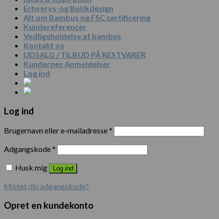
Erhvervs-og Butikdesign
Alt om Bambus og FSC certificering
Kundereferencer
Vedligeholdelse af bambus
Kontakt os
UDSALG / TILBUD PÅ RESTVARER
Kundernes Anmeldelser
Log ind
Log ind
Brugernavn eller e-mailadresse
*
Adgangskode
*
Husk mig
Log ind
Mistet din adgangskode?
Opret en kundekonto