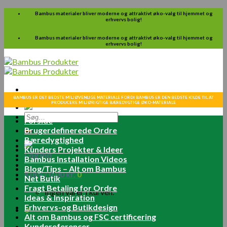
Skip
Bambus materialer bliver moderne og attraktivt øko-valg til hjemmet og
erhvervs bolig!
to
content
Bambus materialer bliver moderne og attraktivt øko-valg til hjemmet og
erhvervs bolig!
BAMBUS ER DET BEDSTE MILJØVENLIGE MATERIALE FORDI BAMBUS ER DEN BEDSTE KILDE TIL AT
PRODUCERE MILJØRIGTIGE BÆREDYGTIGE ØKO-MATERIALE
Søg
Forside
efter:
Brugerdefinerede Ordre
Bæredygtighed
Kunders Projekter & Ideer
Log ind
Bambus Installation Videos
Blog/Tips – Alt om Bambus
Kurv /
0.00
kr.
0
Net Butik
Fragt Betaling for Ordre
Ingen varer i kurven.
Ideas & Inspiration
Erhvervs-og Butikdesign
0
Alt om Bambus og FSC certificering
Kundereferencer