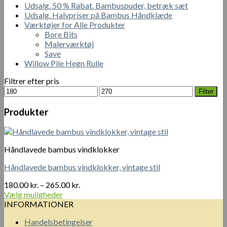
Udsalg. 50 % Rabat. Bambuspuder, betræk sæt
Udsalg. Halvpriser på Bambus Håndklæde
Værktøjer for Alle Produkter
Bore Bits
Malerværktøj
Save
Willow Pile Hegn Rulle
Filtrer efter pris
Mindste
Højeste
Filter
pris
pris
Produkter
Håndlavede bambus vindklokker
Håndlavede bambus vindklokker, vintage stil
Prisinterval:
180.00
kr.
–
265.00
kr.
180.00 kr.
Vælg muligheder
Dette
til
INFORMATIONER
vare
265.00 kr.
Handelsbetingelser
har