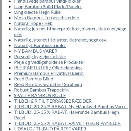
Håndlavede bambus vindklokker
Lang Bamboo Solid Plade/Paneler
Lyngklædte Hegn Rulle
Moso Bambus Terrassebrædder
Natural Rope / Reb
Naturlig jutenet til haveprojekter, planter, klatrenet,hegn
osv.
Naturlig Jutenet til planter, klatrenet, hegn osv.
Naturligt Bambusstrimler
NY BAMBUS VARER
Personlig hygiejne artikler
Pleje og Vedligeholdelse Produkter
PLEJEARTIKLER / Oliebelægning
Premium Bambus Privatlivsskærm
Reed Bambus Blind
Reed Bambus Sivmåtte / Stråhegn
Robust Bambus Trappetrin
SPALTE BAMBUS RULLE
TILBEHØR TIL TERRASSEBRÆDDER
TILBUD! 20-25 % RABAT. Ny Håndlavet Bambus Varer .
TILBUD! 25-35 % RABAT. Halvrunde Bambus Hegn
Panel
TILBUD! 25-35 % RABAT. VÆVET HEGN PANELER.
UDSALG / TILBUD PÅ RESTVARER