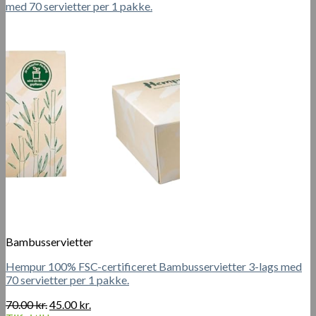
150.00 kr..
100.00 kr..
Bambusservietter
Hempur 100% FSC-certificeret Bambusservietter 3-lags med
70 servietter per 1 pakke.
Den
Den
70.00
kr.
45.00
kr.