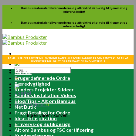
Skip
Bambus materialer bliver moderne og attraktivt øko-valg til hjemmet og
erhvervs bolig!
to
content
Bambus materialer bliver moderne og attraktivt øko-valg til hjemmet og
erhvervs bolig!
BAMBUS ER DET BEDSTE MILJØVENLIGE MATERIALE FORDI BAMBUS ER DEN BEDSTE KILDE TIL AT
PRODUCERE MILJØRIGTIGE BÆREDYGTIGE ØKO-MATERIALE
Søg
Forside
efter:
Brugerdefinerede Ordre
Bæredygtighed
Kunders Projekter & Ideer
Log ind
Bambus Installation Videos
Blog/Tips – Alt om Bambus
Kurv /
0.00
kr.
0
Net Butik
Fragt Betaling for Ordre
Ingen varer i kurven.
Ideas & Inspiration
Erhvervs-og Butikdesign
0
Alt om Bambus og FSC certificering
Kundereferencer