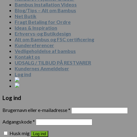
Bambus Installation Videos
Blog/Tips – Alt om Bambus
Net Butik
Fragt Betaling for Ordre
Ideas & Inspiration
Erhvervs-og Butikdesign
Alt om Bambus og FSC certificering
Kundereferencer
Vedligeholdelse af bambus
Kontakt os
UDSALG / TILBUD PÅ RESTVARER
Kundernes Anmeldelser
Log ind
Log ind
Brugernavn eller e-mailadresse
*
Adgangskode
*
Husk mig
Log ind