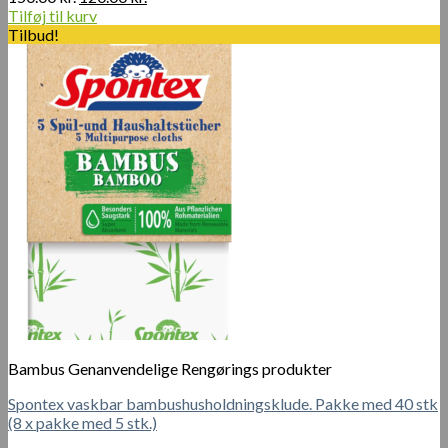
oprindelige
aktuelle
Tilføj til kurv
pris
pris
Tilbud!
var:
er:
150.00 kr..
120.00 kr..
Bambus Genanvendelige Rengørings produkter
Spontex vaskbar bambushusholdningsklude. Pakke med 40 stk
(8 x pakke med 5 stk.)