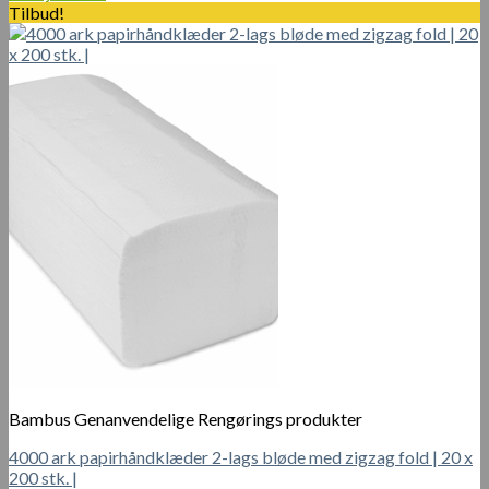
pris
pris
Tilbud!
var:
er:
200.00 kr..
150.00 kr..
Bambus Genanvendelige Rengørings produkter
4000 ark papirhåndklæder 2-lags bløde med zigzag fold | 20 x
200 stk. |