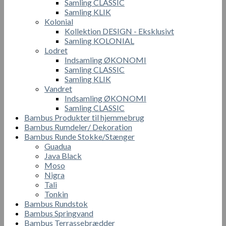
Samling CLASSIC
Samling KLIK
Kolonial
Kollektion DESIGN - Eksklusivt
Samling KOLONIAL
Lodret
Indsamling ØKONOMI
Samling CLASSIC
Samling KLIK
Vandret
Indsamling ØKONOMI
Samling CLASSIC
Bambus Produkter til hjemmebrug
Bambus Rumdeler/ Dekoration
Bambus Runde Stokke/Stænger
Guadua
Java Black
Moso
Nigra
Tali
Tonkin
Bambus Rundstok
Bambus Springvand
Bambus Terrassebrædder