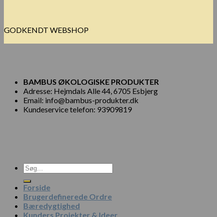
GODKENDT WEBSHOP
BAMBUS ØKOLOGISKE PRODUKTER
Adresse: Hejmdals Alle 44, 6705 Esbjerg
Email: info@bambus-produkter.dk
Kundeservice telefon: 93909819
Søg
efter:
Forside
Brugerdefinerede Ordre
Bæredygtighed
Kunders Projekter & Ideer