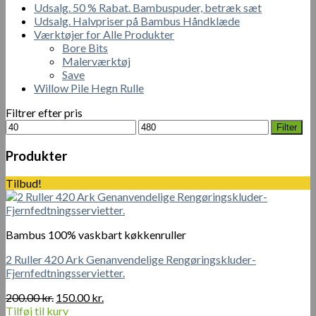
Udsalg. 50 % Rabat. Bambuspuder, betræk sæt
Udsalg. Halvpriser på Bambus Håndklæde
Værktøjer for Alle Produkter
Bore Bits
Malerværktøj
Save
Willow Pile Hegn Rulle
Filtrer efter pris
Mindste
Højeste
Filter
pris
pris
Produkter
Tilbud!
Bambus 100% vaskbart køkkenruller
2 Ruller 420 Ark Genanvendelige Rengøringskluder-
Fjernfedtningsservietter.
Den
Den
200.00
kr.
150.00
kr.
oprindelige
aktuelle
Tilføj til kurv