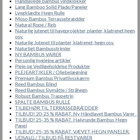
Håndlavede bambus vindklokker
Lang Bamboo Solid Plade/Paneler
Lyngklædte Hegn Rulle
Moso Bambus Terrassebrædder
Natural Rope / Reb
Naturlig jutenet til haveprojekter, planter, klatrenet,hegn
osv.
Naturlig Jutenet til planter, klatrenet, hegn osv.
Naturligt Bambusstrimler
NY BAMBUS VARER
Personlig hygiejne artikler
Pleje og Vedligeholdelse Produkter
PLEJEARTIKLER / Oliebelægning
Premium Bambus Privatlivsskærm
Reed Bambus Blind
Reed Bambus Sivmåtte / Stråhegn
Robust Bambus Trappetrin
SPALTE BAMBUS RULLE
TILBEHØR TIL TERRASSEBRÆDDER
TILBUD! 20-25 % RABAT. Ny Håndlavet Bambus Varer .
TILBUD! 25-35 % RABAT. Halvrunde Bambus Hegn
Panel
TILBUD! 25-35 % RABAT. VÆVET HEGN PANELER.
UDSALG / TILBUD PÅ RESTVARER