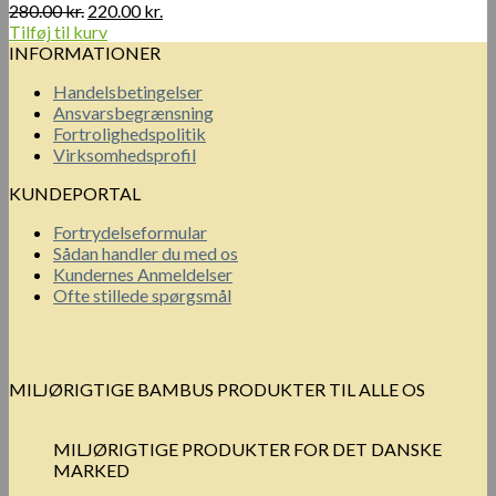
Den
Den
280.00
kr.
220.00
kr.
oprindelige
aktuelle
Tilføj til kurv
pris
pris
INFORMATIONER
var:
er:
Handelsbetingelser
280.00 kr..
220.00 kr..
Ansvarsbegrænsning
Fortrolighedspolitik
Virksomhedsprofil
KUNDEPORTAL
Fortrydelseformular
Sådan handler du med os
Kundernes Anmeldelser
Ofte stillede spørgsmål
MILJØRIGTIGE BAMBUS PRODUKTER TIL ALLE OS
MILJØRIGTIGE PRODUKTER FOR DET DANSKE
MARKED