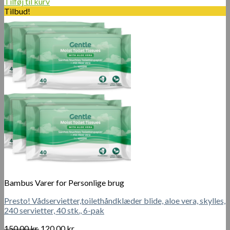
oprindelige
aktuelle
Tilføj til kurv
pris
pris
Tilbud!
var:
er:
70.00 kr..
45.00 kr..
Bambus Varer for Personlige brug
Presto! Vådservietter,toilethåndklæder blide, aloe vera, skylles,
240 servietter, 40 stk., 6-pak
Den
Den
150.00
kr.
120.00
kr.