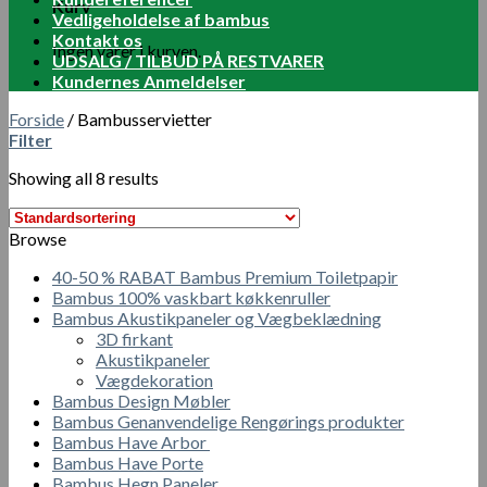
Kurv
Vedligeholdelse af bambus
Kontakt os
Ingen varer i kurven.
UDSALG / TILBUD PÅ RESTVARER
Kundernes Anmeldelser
Forside
/
Bambusservietter
Filter
Showing all 8 results
Browse
40-50 % RABAT Bambus Premium Toiletpapir
Bambus 100% vaskbart køkkenruller
Bambus Akustikpaneler og Vægbeklædning
3D firkant
Akustikpaneler
Vægdekoration
Bambus Design Møbler
Bambus Genanvendelige Rengørings produkter
Bambus Have Arbor
Bambus Have Porte
Bambus Hegn Paneler