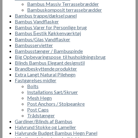
Bambus Massiv Terrassebrædder
Bambuskomposit terrassebrædder
Bambus trappe/dæksel panel
Bambus Vandflasker
Bambus Varer for Personlige brug
Bambus Бestik Кøkkenværktøj
Bambus/Glas Vandflasker
Bambusservietter
Bambusstænger / Bambuspinde
Big Opbevaringspose til husholdningsbrug
Blinds Bambus Elegant designstil
Brandbeskyttende produkter
Extra Langt Natural Pilehegn
Fastgørelses midler
Bolts
Installations Sæt/Skruer
Mesh Hegn
Post Anchors / Stolpeankre
Post Caps
Trådstænger
Gardiner/Blinds af Bambus
Halvrund Stokke og Lameller
Halvrunde Budget Bambus Hegn Panel