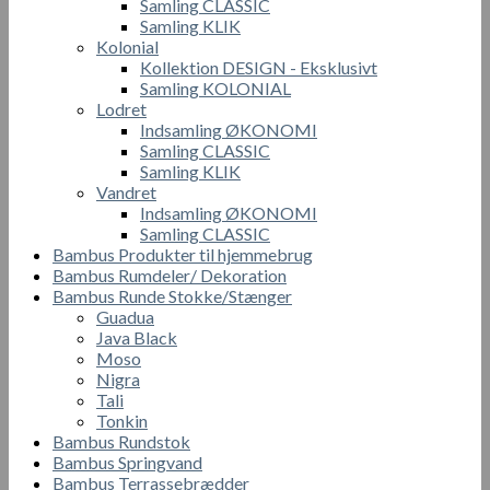
Samling CLASSIC
Samling KLIK
Kolonial
Kollektion DESIGN - Eksklusivt
Samling KOLONIAL
Lodret
Indsamling ØKONOMI
Samling CLASSIC
Samling KLIK
Vandret
Indsamling ØKONOMI
Samling CLASSIC
Bambus Produkter til hjemmebrug
Bambus Rumdeler/ Dekoration
Bambus Runde Stokke/Stænger
Guadua
Java Black
Moso
Nigra
Tali
Tonkin
Bambus Rundstok
Bambus Springvand
Bambus Terrassebrædder