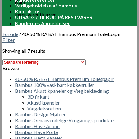
Kurv
Vedligeholdelse af bambus
Kontakt os
Ingen varer i kurven.
UDSALG / TILBUD PÅ RESTVARER
Kundernes Anmeldelser
Forside
/
40-50 % RABAT Bambus Premium Toiletpapir
Filter
Showing all 7 results
Browse
40-50 % RABAT Bambus Premium Toiletpapir
Bambus 100% vaskbart køkkenruller
Bambus Akustikpaneler og Vægbeklædning
3D firkant
Akustikpaneler
Vægdekoration
Bambus Design Møbler
Bambus Genanvendelige Rengørings produkter
Bambus Have Arbor
Bambus Have Porte
Bambus Hegn Paneler