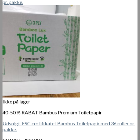
500.00 kr..
350.00 kr..
Ikke på lager
40-50 % RABAT Bambus Premium Toiletpapir
Udsolgt. FSC certifikatet Bambus Toiletpapir med 36 ruller pr.
pakke.
Den
Den