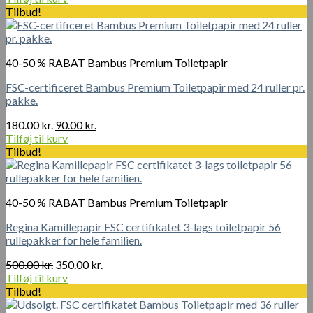
pris
pris
Tilbud!
var:
er:
90.00 kr..
45.00 kr..
40-50 % RABAT Bambus Premium Toiletpapir
FSC-certificeret Bambus Premium Toiletpapir med 24 ruller pr.
pakke.
Den
Den
180.00
kr.
90.00
kr.
oprindelige
aktuelle
Tilføj til kurv
pris
pris
Tilbud!
var:
er:
180.00 kr..
90.00 kr..
40-50 % RABAT Bambus Premium Toiletpapir
Regina Kamillepapir FSC certifikatet 3-lags toiletpapir 56
rullepakker for hele familien.
Den
Den
500.00
kr.
350.00
kr.
oprindelige
aktuelle
Tilføj til kurv
pris
pris
Tilbud!
var:
er: