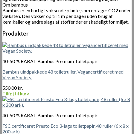
Om bambus
Bambus er en hurtigt voksende plante, som optager CO2 under
væksten. Den vokser op til 1 m per dagen uden brug af
kemikalier og andre slags af stoffer der er skadeligt for miljøt.
Produkter
40-50 % RABAT Bambus Premium Toiletpapir
Bambus uindpakkede 48 toiletruller. Vegancertificeret med
Vegan Society.
550.00
kr.
Tilføj til kurv
40-50 % RABAT Bambus Premium Toiletpapir
FSC certificeret Presto Eco 3-lags toiletpapir, 48 ruller (6 x 8 x
200 ark).