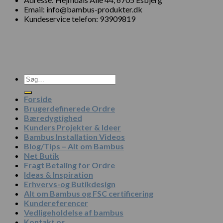
Email: info@bambus-produkter.dk
Kundeservice telefon: 93909819
Søg
efter:
Forside
Brugerdefinerede Ordre
Bæredygtighed
Kunders Projekter & Ideer
Bambus Installation Videos
Blog/Tips – Alt om Bambus
Net Butik
Fragt Betaling for Ordre
Ideas & Inspiration
Erhvervs-og Butikdesign
Alt om Bambus og FSC certificering
Kundereferencer
Vedligeholdelse af bambus
Kontakt os