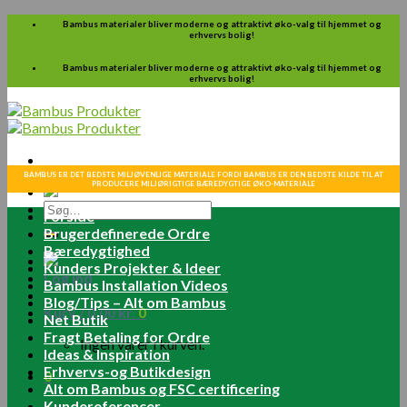
Skip
Bambus materialer bliver moderne og attraktivt øko-valg til hjemmet og
erhvervs bolig!
to
content
Bambus materialer bliver moderne og attraktivt øko-valg til hjemmet og
erhvervs bolig!
BAMBUS ER DET BEDSTE MILJØVENLIGE MATERIALE FORDI BAMBUS ER DEN BEDSTE KILDE TIL AT
PRODUCERE MILJØRIGTIGE BÆREDYGTIGE ØKO-MATERIALE
Søg
Forside
efter:
Brugerdefinerede Ordre
Bæredygtighed
Kunders Projekter & Ideer
Log ind
Bambus Installation Videos
Blog/Tips – Alt om Bambus
Kurv /
0.00
kr.
0
Net Butik
Fragt Betaling for Ordre
Ingen varer i kurven.
Ideas & Inspiration
Erhvervs-og Butikdesign
0
Alt om Bambus og FSC certificering
Kundereferencer