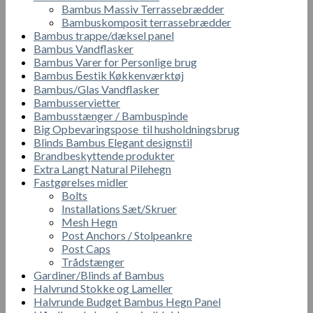
Bambus Massiv Terrassebrædder
Bambuskomposit terrassebrædder
Bambus trappe/dæksel panel
Bambus Vandflasker
Bambus Varer for Personlige brug
Bambus Бestik Кøkkenværktøj
Bambus/Glas Vandflasker
Bambusservietter
Bambusstænger / Bambuspinde
Big Opbevaringspose til husholdningsbrug
Blinds Bambus Elegant designstil
Brandbeskyttende produkter
Extra Langt Natural Pilehegn
Fastgørelses midler
Bolts
Installations Sæt/Skruer
Mesh Hegn
Post Anchors / Stolpeankre
Post Caps
Trådstænger
Gardiner/Blinds af Bambus
Halvrund Stokke og Lameller
Halvrunde Budget Bambus Hegn Panel