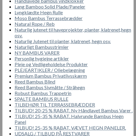
Håndlavede bambus vindklokker
Lang Bamboo Solid Plade/Paneler
Lyngklædte Hegn Rulle
Moso Bambus Terrassebrædder
Natural Rope / Reb
Naturlig jutenet til haveprojekter, planter, klatrenet,hegn
osv.
Naturlig Jutenet til planter, klatrenet, hegn osv.
Naturligt Bambusstrimler
NY BAMBUS VARER
Personlig hygiejne artikler
Pleje og Vedligeholdelse Produkter
PLEJEARTIKLER / Oliebelægning
Premium Bambus Privatlivsskærm
Reed Bambus Blind
Reed Bambus Sivmåtte / Stråhegn
Robust Bambus Trappetrin
SPALTE BAMBUS RULLE
TILBEHØR TIL TERRASSEBRÆDDER
TILBUD! 20-25 % RABAT. Ny Håndlavet Bambus Varer .
TILBUD! 25-35 % RABAT. Halvrunde Bambus Hegn
Panel
TILBUD! 25-35 % RABAT. VÆVET HEGN PANELER.
UDSALG / TILBUD PÅ RESTVARER