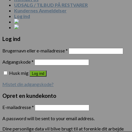
UDSALG / TILBUD PÅ RESTVARER
Kundernes Anmeldelser
Log ind
Log ind
Brugernavn eller e-mailadresse
*
Adgangskode
*
Husk mig
Log ind
Mistet din adgangskode?
Opret en kundekonto
E-mailadresse
*
A password will be sent to your email address.
Dine personlige data vil blive brugt til at forenkle dit arbejde