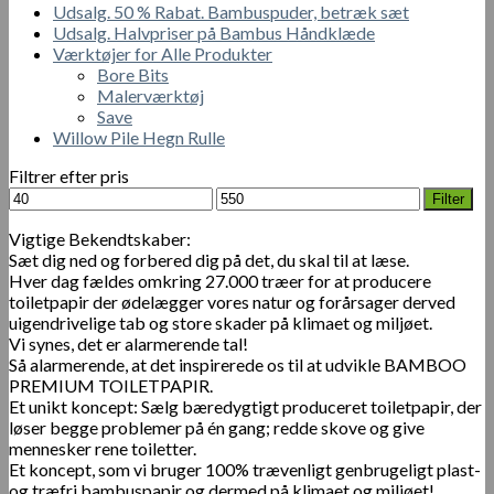
Udsalg. 50 % Rabat. Bambuspuder, betræk sæt
Udsalg. Halvpriser på Bambus Håndklæde
Værktøjer for Alle Produkter
Bore Bits
Malerværktøj
Save
Willow Pile Hegn Rulle
Filtrer efter pris
Mindste
Højeste
Filter
pris
pris
Vigtige Bekendtskaber:
Sæt dig ned og forbered dig på det, du skal til at læse.
Hver dag fældes omkring 27.000 træer for at producere
toiletpapir der ødelægger vores natur og forårsager derved
uigendrivelige tab og store skader på klimaet og miljøet.
Vi synes, det er alarmerende tal!
Så alarmerende, at det inspirerede os til at udvikle BAMBOO
PREMIUM TOILETPAPIR.
Et unikt koncept: Sælg bæredygtigt produceret toiletpapir, der
løser begge problemer på én gang; redde skove og give
mennesker rene toiletter.
Et koncept, som vi bruger 100% trævenligt genbrugeligt plast-
og træfri bambuspapir og dermed på klimaet og miljøet!