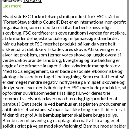
360.00
kr.
180.00
kr.
oprindelige
aktuelle
Læs mere
pris
pris
Hvad står FSC forkortelsen på mit produkt for? FSC står for
var:
er:
”Forest Stewardship Council”. Det er en international non-profit
360.00 kr..
180.00 kr..
organisation, som er dedikeret til at forbedre ansvarligt
skovbrug. FSC certificerer skove rundt om i verden for at sikre,
at de møder de højeste sociale og miljømæssige standarder.
Når du køber et FSC mærket produkt, så kan du være helt
sikker på, at det ikke vil skade vores skove. Afskovning er et
alvorligt problem, som fjerner vores skove og jungle overalt i
verden. Skovbrande, landbrug, kvægbrug og træfældning er
nogle af de primære årsager til den svindende mængde skov.
Med FSCs engagement, så er både de sociale, økonomiske og
økologiske aspekter taget i betragtning. Som resultat heraf, så
er der meget mindre negativ indflydelse på miljøet, skovene og
de dyr, som lever der. Når du køber FSC mærkede produkter, så
opfordrer du virksomheder til stilling til, hvor deres træ
kommer fra. Hvordan laver man bæredygtige produkter af
bambus? Det specielle ved bambus er, at planten producerer en
antibakteriel substans, så man skal ikke bruge pesticider for at
få den til at gro! Alle bambusplanter skal bare bruge sollys.
Bambus er miljøvenlig og et oplagt alternativ til træ og er et
solidt skridt på vejen mod skovfældning! Bambus modarbejder