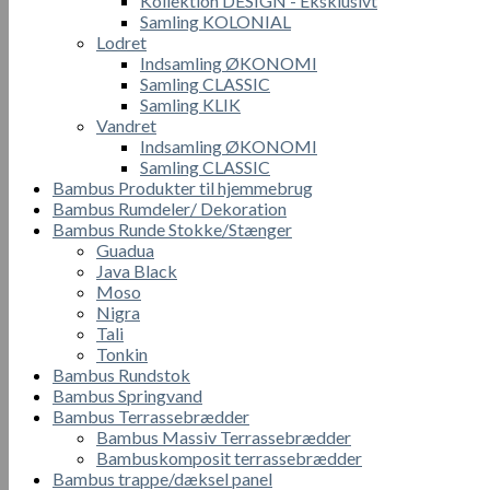
Kollektion DESIGN - Eksklusivt
Samling KOLONIAL
Lodret
Indsamling ØKONOMI
Samling CLASSIC
Samling KLIK
Vandret
Indsamling ØKONOMI
Samling CLASSIC
Bambus Produkter til hjemmebrug
Bambus Rumdeler/ Dekoration
Bambus Runde Stokke/Stænger
Guadua
Java Black
Moso
Nigra
Tali
Tonkin
Bambus Rundstok
Bambus Springvand
Bambus Terrassebrædder
Bambus Massiv Terrassebrædder
Bambuskomposit terrassebrædder
Bambus trappe/dæksel panel