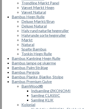
Trendline Mørkt Panel
Vævet Mørkt Hegn
Vævet Natural
Bambus Hegn Rulle
Deluxe Mørkt/Brun
Deluxe Natural
Halv rund naturlig hegnruller
Halvrunde sorte hegnruller
Mørkt
Natural
Spalte Bambus
Tonkin Hegn Rulle
Bambus Kantning Hegn Rulle
Bambus lampe og skærme
Bambus Palm Stråtag
Bambus Pergola
Bambus Planke, Bjælke, Stolpe
Bambus Premium Gulve
BamWood®
Indsamling ØKONOMI
Samling CLASSIC
Samling KLIK
Kolonial