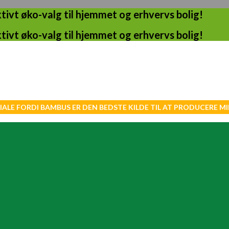
ivt øko-valg til hjemmet og erhvervs bolig!
ivt øko-valg til hjemmet og erhvervs bolig!
IALE FORDI BAMBUS ER DEN BEDSTE KILDE TIL AT PRODUCERE 