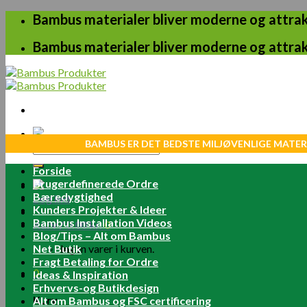
Skip
Bambus materialer bliver moderne og attrakt
to
content
Bambus materialer bliver moderne og attrakt
BAMBUS ER DET BEDSTE MILJØVENLIGE MATER
Søg
efter:
Forside
Brugerdefinerede Ordre
Bæredygtighed
Log ind
Kunders Projekter & Ideer
Bambus Installation Videos
Kurv /
0.00
kr.
0
Blog/Tips – Alt om Bambus
Net Butik
Ingen varer i kurven.
Fragt Betaling for Ordre
0
Ideas & Inspiration
Erhvervs-og Butikdesign
Kurv
Alt om Bambus og FSC certificering