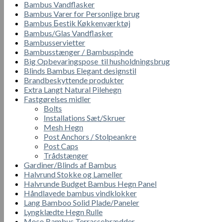
Bambus Vandflasker
Bambus Varer for Personlige brug
Bambus Бestik Кøkkenværktøj
Bambus/Glas Vandflasker
Bambusservietter
Bambusstænger / Bambuspinde
Big Opbevaringspose til husholdningsbrug
Blinds Bambus Elegant designstil
Brandbeskyttende produkter
Extra Langt Natural Pilehegn
Fastgørelses midler
Bolts
Installations Sæt/Skruer
Mesh Hegn
Post Anchors / Stolpeankre
Post Caps
Trådstænger
Gardiner/Blinds af Bambus
Halvrund Stokke og Lameller
Halvrunde Budget Bambus Hegn Panel
Håndlavede bambus vindklokker
Lang Bamboo Solid Plade/Paneler
Lyngklædte Hegn Rulle
Moso Bambus Terrassebrædder