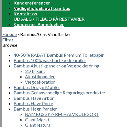
Kundereferencer
Vedligeholdelse af bambus
Ingen varer i kurven.
Kontakt os
UDSALG / TILBUD PÅ RESTVARER
Kundernes Anmeldelser
Forside
/
Bambus/Glas Vandflasker
Filter
Browse
40-50 % RABAT Bambus Premium Toiletpapir
Bambus 100% vaskbart køkkenruller
Bambus Akustikpaneler og Vægbeklædning
3D firkant
Akustikpaneler
Vægdekoration
Bambus Design Møbler
Bambus Genanvendelige Rengørings produkter
Bambus Have Arbor
Bambus Have Porte
Bambus Hegn Paneler
BAMBUS SKÆRM HALVKULE SORT
Giant Mørkt
Giant Natural