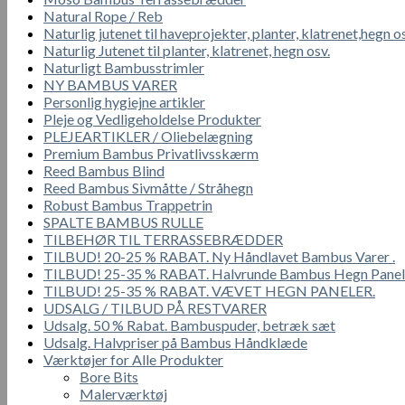
Natural Rope / Reb
Naturlig jutenet til haveprojekter, planter, klatrenet,hegn o
Naturlig Jutenet til planter, klatrenet, hegn osv.
Naturligt Bambusstrimler
NY BAMBUS VARER
Personlig hygiejne artikler
Pleje og Vedligeholdelse Produkter
PLEJEARTIKLER / Oliebelægning
Premium Bambus Privatlivsskærm
Reed Bambus Blind
Reed Bambus Sivmåtte / Stråhegn
Robust Bambus Trappetrin
SPALTE BAMBUS RULLE
TILBEHØR TIL TERRASSEBRÆDDER
TILBUD! 20-25 % RABAT. Ny Håndlavet Bambus Varer .
TILBUD! 25-35 % RABAT. Halvrunde Bambus Hegn Panel
TILBUD! 25-35 % RABAT. VÆVET HEGN PANELER.
UDSALG / TILBUD PÅ RESTVARER
Udsalg. 50 % Rabat. Bambuspuder, betræk sæt
Udsalg. Halvpriser på Bambus Håndklæde
Værktøjer for Alle Produkter
Bore Bits
Malerværktøj