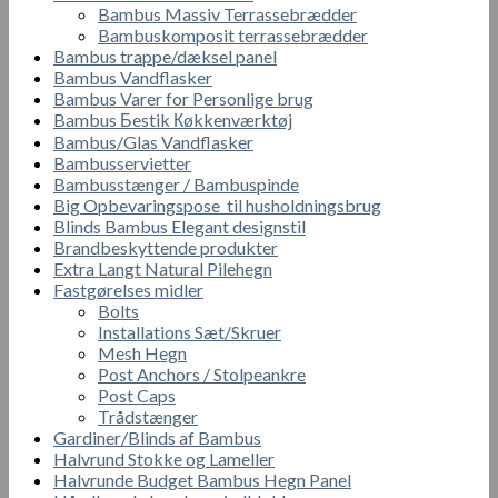
Bambus Massiv Terrassebrædder
Bambuskomposit terrassebrædder
Bambus trappe/dæksel panel
Bambus Vandflasker
Bambus Varer for Personlige brug
Bambus Бestik Кøkkenværktøj
Bambus/Glas Vandflasker
Bambusservietter
Bambusstænger / Bambuspinde
Big Opbevaringspose til husholdningsbrug
Blinds Bambus Elegant designstil
Brandbeskyttende produkter
Extra Langt Natural Pilehegn
Fastgørelses midler
Bolts
Installations Sæt/Skruer
Mesh Hegn
Post Anchors / Stolpeankre
Post Caps
Trådstænger
Gardiner/Blinds af Bambus
Halvrund Stokke og Lameller
Halvrunde Budget Bambus Hegn Panel