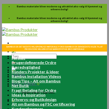
Skip
Bambus materialer bliver moderne og attraktivt øko-valg til hjemmet og
erhvervs bolig!
to
content
Bambus materialer bliver moderne og attraktivt øko-valg til hjemmet og
erhvervs bolig!
BAMBUS ER DET BEDSTE MILJØVENLIGE MATERIALE FORDI BAMBUS ER DEN BEDSTE KILDE TIL AT
PRODUCERE MILJØRIGTIGE BÆREDYGTIGE ØKO-MATERIALE
Søg
Forside
efter:
Brugerdefinerede Ordre
Bæredygtighed
Kunders Projekter & Ideer
Log ind
Bambus Installation Videos
Blog/Tips – Alt om Bambus
Kurv /
0.00
kr.
0
Net Butik
Fragt Betaling for Ordre
Ingen varer i kurven.
Ideas & Inspiration
Erhvervs-og Butikdesign
0
Alt om Bambus og FSC certificering
Kundereferencer