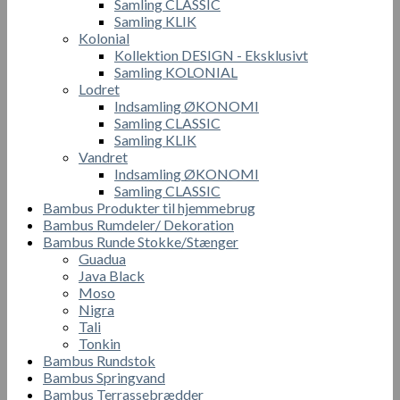
Samling CLASSIC
Samling KLIK
Kolonial
Kollektion DESIGN - Eksklusivt
Samling KOLONIAL
Lodret
Indsamling ØKONOMI
Samling CLASSIC
Samling KLIK
Vandret
Indsamling ØKONOMI
Samling CLASSIC
Bambus Produkter til hjemmebrug
Bambus Rumdeler/ Dekoration
Bambus Runde Stokke/Stænger
Guadua
Java Black
Moso
Nigra
Tali
Tonkin
Bambus Rundstok
Bambus Springvand
Bambus Terrassebrædder