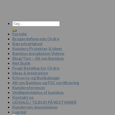
Søg
efter:
Forside
Brugerdefinerede Ordre
Bæredygtighed
Kunders Projekter & Ideer
Bambus Installation Videos
Blog/Tips – Alt om Bambus
Net Butik
Fragt Betaling for Ordre
Ideas & Inspiration
Erhvervs-og Butikdesign
Alt om Bambus og FSC certificering
Kundereferencer
Vedligeholdelse af bambus
Kontakt os
UDSALG / TILBUD PÅ RESTVARER
Kundernes Anmeldelser
Log ind