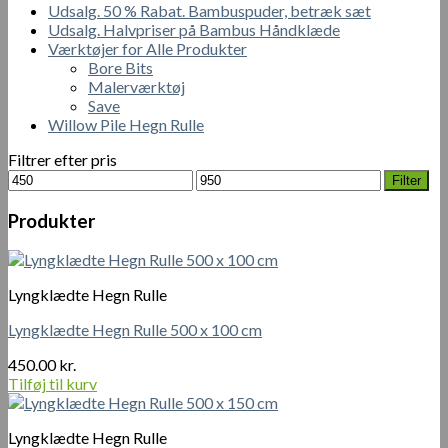
Udsalg. 50 % Rabat. Bambuspuder, betræk sæt
Udsalg. Halvpriser på Bambus Håndklæde
Værktøjer for Alle Produkter
Bore Bits
Malerværktøj
Save
Willow Pile Hegn Rulle
Filtrer efter pris
Mindste
Højeste
Filter
pris
pris
Produkter
Lyngklædte Hegn Rulle
Lyngklædte Hegn Rulle 500 x 100 cm
450.00
kr.
Tilføj til kurv
Lyngklædte Hegn Rulle