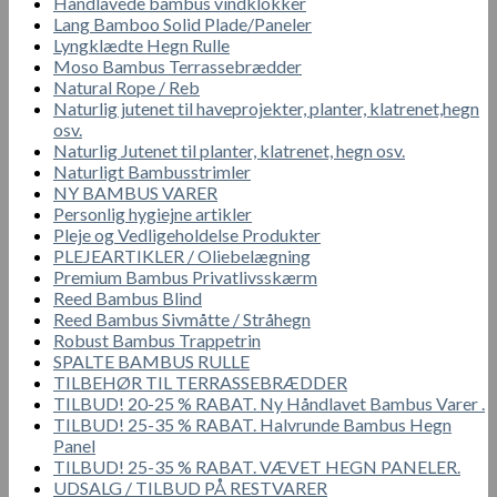
Håndlavede bambus vindklokker
Lang Bamboo Solid Plade/Paneler
Lyngklædte Hegn Rulle
Moso Bambus Terrassebrædder
Natural Rope / Reb
Naturlig jutenet til haveprojekter, planter, klatrenet,hegn
osv.
Naturlig Jutenet til planter, klatrenet, hegn osv.
Naturligt Bambusstrimler
NY BAMBUS VARER
Personlig hygiejne artikler
Pleje og Vedligeholdelse Produkter
PLEJEARTIKLER / Oliebelægning
Premium Bambus Privatlivsskærm
Reed Bambus Blind
Reed Bambus Sivmåtte / Stråhegn
Robust Bambus Trappetrin
SPALTE BAMBUS RULLE
TILBEHØR TIL TERRASSEBRÆDDER
TILBUD! 20-25 % RABAT. Ny Håndlavet Bambus Varer .
TILBUD! 25-35 % RABAT. Halvrunde Bambus Hegn
Panel
TILBUD! 25-35 % RABAT. VÆVET HEGN PANELER.
UDSALG / TILBUD PÅ RESTVARER