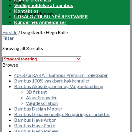
Kurv
Vedligeholdelse af bambus
Kontakt os
Ingen varer i kurven.
UDSALG / TILBUD PÅ RESTVARER
Kundernes Anmeldelser
Forside
/
Lyngklædte Hegn Rulle
Filter
Showing all 3 results
Browse
40-50 % RABAT Bambus Premium Toiletpapir
Bambus 100% vaskbart køkkenruller
Bambus Akustikpaneler og Vægbeklædning
3D firkant
Akustikpaneler
Vægdekoration
Bambus Design Møbler
Bambus Genanvendelige Rengørings produkter
Bambus Have Arbor
Bambus Have Porte
Bambus Hegn Paneler