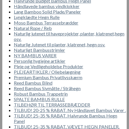
Halvrunde Budget Bambus Hegn Panel
Håndlavede bambus vindklokker
Lang Bamboo Solid Plade/Paneler
Lyngklædte Hegn Rulle
Moso Bambus Terrassebrædder
Natural Rope / Reb
Naturlig jutenet til haveprojekter, planter, klatrenet,hegn
osv.
Naturlig Jutenet til planter, klatrenet, hegn osv.
Naturligt Bambusstrimler
NY BAMBUS VARER
Personlig hygiejne artikler
Pleje og Vedligeholdelse Produkter
PLEJEARTIKLER / Oliebelægning
Premium Bambus Privatlivsskærm
Reed Bambus Blind
Reed Bambus Sivmåtte / Stråhegn
Robust Bambus Trappetrin
SPALTE BAMBUS RULLE
TILBEHØR TIL TERRASSEBRÆDDER
TILBUD! 20-25 % RABAT. Ny Håndlavet Bambus Varer .
TILBUD! 25-35 % RABAT. Halvrunde Bambus Hegn
Panel
TILBUD! 25-35 % RABAT. VÆVET HEGN PANELER.