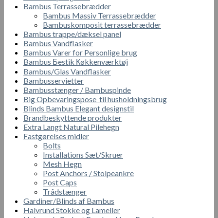
Bambus Terrassebrædder
Bambus Massiv Terrassebrædder
Bambuskomposit terrassebrædder
Bambus trappe/dæksel panel
Bambus Vandflasker
Bambus Varer for Personlige brug
Bambus Бestik Кøkkenværktøj
Bambus/Glas Vandflasker
Bambusservietter
Bambusstænger / Bambuspinde
Big Opbevaringspose til husholdningsbrug
Blinds Bambus Elegant designstil
Brandbeskyttende produkter
Extra Langt Natural Pilehegn
Fastgørelses midler
Bolts
Installations Sæt/Skruer
Mesh Hegn
Post Anchors / Stolpeankre
Post Caps
Trådstænger
Gardiner/Blinds af Bambus
Halvrund Stokke og Lameller