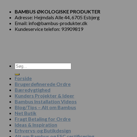
BAMBUS ØKOLOGISKE PRODUKTER
Adresse: Hejmdals Alle 44, 6705 Esbjerg
Email: info@bambus-produkter.dk
Kundeservice telefon: 93909819
Søg
efter:
Forside
Brugerdefinerede Ordre
Bæredygtighed
Kunders Projekter & Ideer
Bambus Installation Videos
Blog/Tips – Alt om Bambus
Net Butik
Fragt Betaling for Ordre
Ideas & Inspiration
Erhvervs-og Butikdesign
Alt om Bambus og FSC certificering