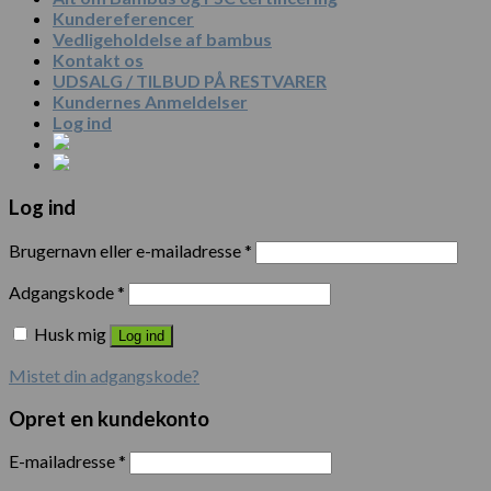
Kundereferencer
Vedligeholdelse af bambus
Kontakt os
UDSALG / TILBUD PÅ RESTVARER
Kundernes Anmeldelser
Log ind
Log ind
Brugernavn eller e-mailadresse
*
Adgangskode
*
Husk mig
Log ind
Mistet din adgangskode?
Opret en kundekonto
E-mailadresse
*