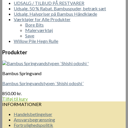
UDSALG / TILBUD PÅ RESTVARER
Udsalg. 50 % Rabat. Bambuspuder, betræk sæt
Udsalg. Halvpriser på Bambus Håndklæde
Værktøjer for Alle Produkter
Bore Bits
Malerværktøj
Save
Willow Pile Hegn Rulle
Produkter
Bambus Springvand
Bambus Springvandstypen `Shishi odoshi ‘
850.00
kr.
Tilføj til kurv
INFORMATIONER
Handelsbetingelser
Ansvarsbegrænsning
Fortrolighedspolitik