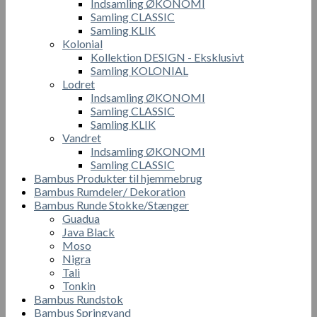
Indsamling ØKONOMI
Samling CLASSIC
Samling KLIK
Kolonial
Kollektion DESIGN - Eksklusivt
Samling KOLONIAL
Lodret
Indsamling ØKONOMI
Samling CLASSIC
Samling KLIK
Vandret
Indsamling ØKONOMI
Samling CLASSIC
Bambus Produkter til hjemmebrug
Bambus Rumdeler/ Dekoration
Bambus Runde Stokke/Stænger
Guadua
Java Black
Moso
Nigra
Tali
Tonkin
Bambus Rundstok
Bambus Springvand