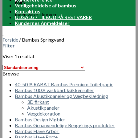
Kurv
Vedligeholdelse af bambus
Kontakt os
Ingen varer i kurven.
UDSALG / TILBUD PÅ RESTVARER
Kundernes Anmeldelser
.
Forside
/
Bambus Springvand
Filter
Viser 1 resultat
Browse
40-50 % RABAT Bambus Premium Toiletpapir
Bambus 100% vaskbart køkkenruller
Bambus Akustikpaneler og Vægbeklædning
3D firkant
Akustikpaneler
Vægdekoration
Bambus Design Møbler
Bambus Genanvendelige Rengørings produkter
Bambus Have Arbor
Bambus Have Porte