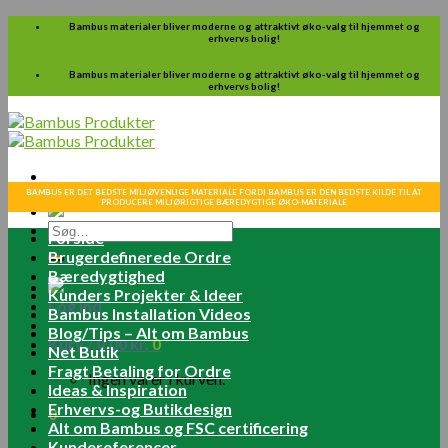
Skip
Bambus materialer bliver moderne og attraktivt øko-valg til hjemmet og
erhvervs bolig!
to
content
Bambus materialer bliver moderne og attraktivt øko-valg til hjemmet og
erhvervs bolig!
BAMBUS ER DET BEDSTE MILJØVENLIGE MATERIALE FORDI BAMBUS ER DEN BEDSTE KILDE TIL AT
PRODUCERE MILJØRIGTIGE BÆREDYGTIGE ØKO-MATERIALE
Søg
Forside
efter:
Brugerdefinerede Ordre
Bæredygtighed
Kunders Projekter & Ideer
Log ind
Bambus Installation Videos
Blog/Tips – Alt om Bambus
Kurv /
0.00
kr.
0
Net Butik
Fragt Betaling for Ordre
Ingen varer i kurven.
Ideas & Inspiration
Erhvervs-og Butikdesign
0
Alt om Bambus og FSC certificering
Kundereferencer