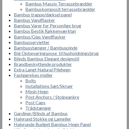
Bambus Massiv Terrassebrædder
Bambuskomposit terrassebrædder
Bambus trappe/dæksel panel
Bambus Vandflasker
Bambus Varer for Personlige brug
Bambus Бestik Кøkkenværktøj
Bambus/Glas Vandflasker
Bambusservietter
Bambusstænger / Bambuspinde
Big Opbevaringspose til husholdningsbrug
Blinds Bambus Elegant designstil
Brandbeskyttende produkter
Extra Langt Natural Pilehegn
Fastgørelses midler
Bolts
Installations Sæt/Skruer
Mesh Hegn
Post Anchors / Stolpeankre
Post Caps
Trådstænger
Gardiner/Blinds af Bambus
Halvrund Stokke og Lameller
Halvrunde Budget Bambus Hegn Panel