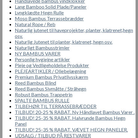
Håndlavede bambus vindklokker
Lang Bamboo Solid Plade/Paneler
Lyngklædte Hegn Rulle
Moso Bambus Terrassebrædder
Natural Rope / Reb
Naturlig jutenet til haveprojekter, planter, klatrenet,hegn
osv.
Naturlig Jutenet til planter, klatrenet, hegn osv.
Naturligt Bambusstrimler
NY BAMBUS VARER
Personlig hygiejne artikler
Pleje og Vedligeholdelse Produkter
PLEJEARTIKLER / Oliebelægning
Premium Bambus Privatlivsskærm
Reed Bambus Blind
Reed Bambus Sivmåtte / Stråhegn
Robust Bambus Trappetrin
SPALTE BAMBUS RULLE
TILBEHØR TIL TERRASSEBRÆDDER
TILBUD! 20-25 % RABAT. Ny Håndlavet Bambus Varer .
TILBUD! 25-35 % RABAT. Halvrunde Bambus Hegn
Panel
TILBUD! 25-35 % RABAT. VÆVET HEGN PANELER.
UDSALG / TILBUD PÅ RESTVARER