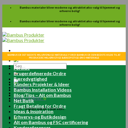
Skip
Bambus materialer bliver moderne og attraktivt øko-valg til hjemmet og
erhvervs bolig!
to
content
Bambus materialer bliver moderne og attraktivt øko-valg til hjemmet og
erhvervs bolig!
BAMBUS ER DET BEDSTE MILJØVENLIGE MATERIALE FORDI BAMBUS ER DEN BEDSTE KILDE TIL AT
PRODUCERE MILJØRIGTIGE BÆREDYGTIGE ØKO-MATERIALE
Søg
Forside
efter:
Brugerdefinerede Ordre
Bæredygtighed
Kunders Projekter & Ideer
Log ind
Bambus Installation Videos
Blog/Tips – Alt om Bambus
Kurv /
0.00
kr.
0
Net Butik
Fragt Betaling for Ordre
Ingen varer i kurven.
Ideas & Inspiration
Erhvervs-og Butikdesign
0
Alt om Bambus og FSC certificering
Kundereferencer