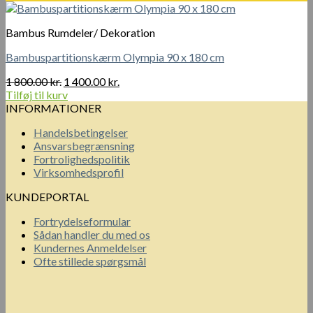
var:
er:
2
2
Bambus Rumdeler/ Dekoration
600.00 kr..
100.00 kr..
Bambuspartitionskærm Olympia 90 x 180 cm
Den
Den
1 800.00
kr.
1 400.00
kr.
oprindelige
aktuelle
Tilføj til kurv
pris
pris
INFORMATIONER
var:
er:
Handelsbetingelser
1
1
Ansvarsbegrænsning
800.00 kr..
400.00 kr..
Fortrolighedspolitik
Virksomhedsprofil
KUNDEPORTAL
Fortrydelseformular
Sådan handler du med os
Kundernes Anmeldelser
Ofte stillede spørgsmål