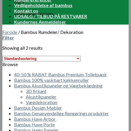
Kurv
Vedligeholdelse af bambus
Kontakt os
Ingen varer i kurven.
UDSALG / TILBUD PÅ RESTVARER
Kundernes Anmeldelser
Forside
/
Bambus Rumdeler/ Dekoration
Filter
Showing all 2 results
Browse
40-50 % RABAT Bambus Premium Toiletpapir
Bambus 100% vaskbart køkkenruller
Bambus Akustikpaneler og Vægbeklædning
3D firkant
Akustikpaneler
Vægdekoration
Bambus Design Møbler
Bambus Genanvendelige Rengørings produkter
Bambus Have Arbor
Bambus Have Porte
Bambus Hegn Paneler