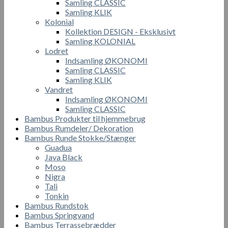
Samling CLASSIC
Samling KLIK
Kolonial
Kollektion DESIGN - Eksklusivt
Samling KOLONIAL
Lodret
Indsamling ØKONOMI
Samling CLASSIC
Samling KLIK
Vandret
Indsamling ØKONOMI
Samling CLASSIC
Bambus Produkter til hjemmebrug
Bambus Rumdeler/ Dekoration
Bambus Runde Stokke/Stænger
Guadua
Java Black
Moso
Nigra
Tali
Tonkin
Bambus Rundstok
Bambus Springvand
Bambus Terrassebrædder