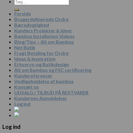
Søg
efter:
Forside
Brugerdefinerede Ordre
Bæredygtighed
Kunders Projekter & Ideer
Bambus Installation Videos
Blog/Tips – Alt om Bambus
Net Butik
Fragt Betaling for Ordre
Ideas & Inspiration
Erhvervs-og Butikdesign
Alt om Bambus og FSC certificering
Kundereferencer
Vedligeholdelse af bambus
Kontakt os
UDSALG / TILBUD PÅ RESTVARER
Kundernes Anmeldelser
Log ind
Log ind