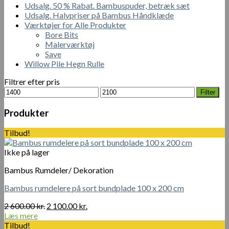
Udsalg. 50 % Rabat. Bambuspuder, betræk sæt
Udsalg. Halvpriser på Bambus Håndklæde
Værktøjer for Alle Produkter
Bore Bits
Malerværktøj
Save
Willow Pile Hegn Rulle
Filtrer efter pris
Mindste
Højeste
Filter
pris
pris
Produkter
Tilbud!
Ikke på lager
Bambus Rumdeler/ Dekoration
Bambus rumdelere på sort bundplade 100 x 200 cm
Den
Den
2 600.00
kr.
2 100.00
kr.
oprindelige
aktuelle
Læs mere
pris
pris
Tilbud!