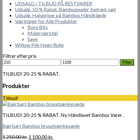
UDSALG / TILBUD PÅ RESTVARER
Udsalg. 50 % Rabat. Bambuspuder, betræk sæt
Udsalg. Halvpriser på Bambus Håndklæde
Værktøjer for Alle Produkter
Bore Bits
Malerværktøj
Save
Willow Pile Hegn Rulle
Filtrer efter pris
Mindste
Højeste
Filter
pris
pris
TILBUD! 20-25 % RABAT.
Produkter
Tilbud!
TILBUD! 20-25 % RABAT. Ny Håndlavet Bambus Varer .
Bærbart Bambus brusebænkesæde
Den
Den
1 250.00
kr.
1 100.00
kr.