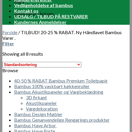
Kurv
Vedligeholdelse af bambus
Kontakt os
Ingen varer i kurven.
UDSALG / TILBUD PÅ RESTVARER
Kundernes Anmeldelser
Forside
/
TILBUD! 20-25 % RABAT. Ny Håndlavet Bambus
Varer .
Filter
Showing all 8 results
Browse
40-50 % RABAT Bambus Premium Toiletpapir
Bambus 100% vaskbart køkkenruller
Bambus Akustikpaneler og Vægbeklædning
3D firkant
Akustikpaneler
Vægdekoration
Bambus Design Møbler
Bambus Genanvendelige Rengørings produkter
Bambus Have Arbor
Bambus Have Porte