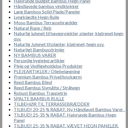
Halvrunde Budget Bambus Hegn Panel
Håndlavede bambus vindklokker
Lang Bamboo Solid Plade/Paneler
Lyngklædte Hegn Rulle
Moso Bambus Terrassebrædder
Natural Rope / Reb
Naturlig jutenet til haveprojekter, planter, klatrenet,hegn
osv.
Naturlig Jutenet til planter, klatrenet, hegn osv.
Naturligt Bambusstrimler
NY BAMBUS VARER
Personlig hygiejne artikler
Pleje og Vedligeholdelse Produkter
PLEJEARTIKLER / Oliebelægning
Premium Bambus Privatlivsskærm
Reed Bambus Blind
Reed Bambus Sivmåtte / Stråhegn
Robust Bambus Trappetrin
SPALTE BAMBUS RULLE
TILBEHØR TIL TERRASSEBRÆDDER
TILBUD! 20-25 % RABAT. Ny Håndlavet Bambus Varer .
TILBUD! 25-35 % RABAT. Halvrunde Bambus Hegn
Panel
TILBUD! 25-35 % RABAT. VÆVET HEGN PANELER.