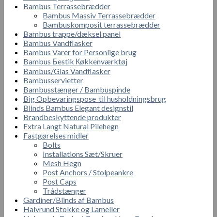
Bambus Terrassebrædder
Bambus Massiv Terrassebrædder
Bambuskomposit terrassebrædder
Bambus trappe/dæksel panel
Bambus Vandflasker
Bambus Varer for Personlige brug
Bambus Бestik Кøkkenværktøj
Bambus/Glas Vandflasker
Bambusservietter
Bambusstænger / Bambuspinde
Big Opbevaringspose til husholdningsbrug
Blinds Bambus Elegant designstil
Brandbeskyttende produkter
Extra Langt Natural Pilehegn
Fastgørelses midler
Bolts
Installations Sæt/Skruer
Mesh Hegn
Post Anchors / Stolpeankre
Post Caps
Trådstænger
Gardiner/Blinds af Bambus
Halvrund Stokke og Lameller