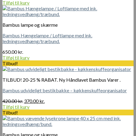
oprindelige
aktuelle
Tilføj til kurv
pris
pris
var:
er:
1
1
Bambus lampe og skærme
250.00 kr..
100.00 kr..
Bambus Hængelampe / Loftlampe med ink.
ledningsvedhæng/træbund.
650.00
kr.
Tilføj til kurv
Tilbud!
TILBUD! 20-25 % RABAT. Ny Håndlavet Bambus Varer .
Bambus udvideligt bestikbakke – køkkenskuffeorganisator
Den
Den
420.00
kr.
370.00
kr.
oprindelige
aktuelle
Tilføj til kurv
pris
pris
Tilbud!
var:
er:
420.00 kr..
370.00 kr..
Bambus lampe og skærme