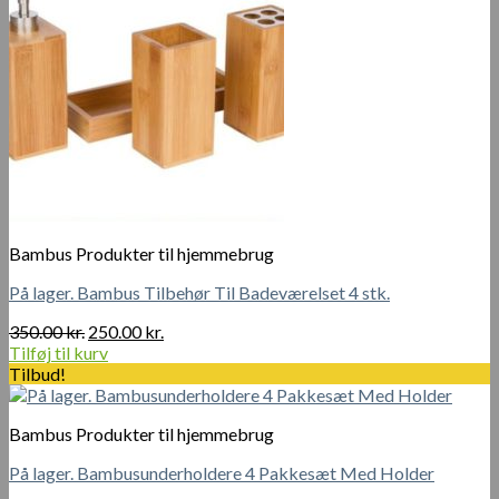
Bambus Produkter til hjemmebrug
På lager. Bambus Tilbehør Til Badeværelset 4 stk.
Den
Den
350.00
kr.
250.00
kr.
oprindelige
aktuelle
Tilføj til kurv
pris
pris
Tilbud!
var:
er:
350.00 kr..
250.00 kr..
Bambus Produkter til hjemmebrug
På lager. Bambusunderholdere 4 Pakkesæt Med Holder