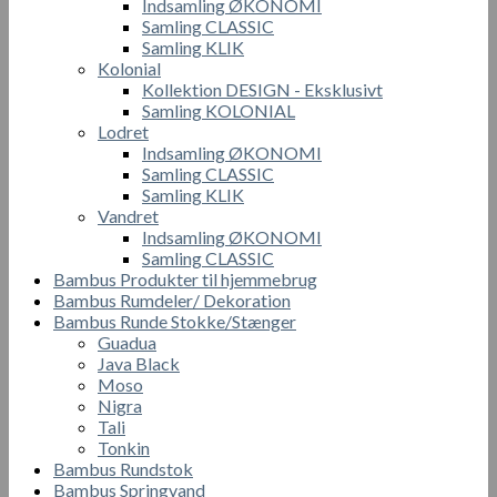
Indsamling ØKONOMI
Samling CLASSIC
Samling KLIK
Kolonial
Kollektion DESIGN - Eksklusivt
Samling KOLONIAL
Lodret
Indsamling ØKONOMI
Samling CLASSIC
Samling KLIK
Vandret
Indsamling ØKONOMI
Samling CLASSIC
Bambus Produkter til hjemmebrug
Bambus Rumdeler/ Dekoration
Bambus Runde Stokke/Stænger
Guadua
Java Black
Moso
Nigra
Tali
Tonkin
Bambus Rundstok
Bambus Springvand