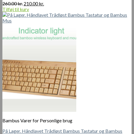
Den
Den
260.00
kr.
210.00
kr.
oprindelige
aktuelle
Tilføj til kurv
pris
pris
var:
er:
260.00 kr..
210.00 kr..
Bambus Varer for Personlige brug
På Lager. Håndlavet Trådløst Bambus Tastatur og Bambus