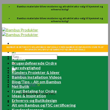
Skip
Bambus materialer bliver moderne og attraktivt øko-valg til hjemmet og
erhvervs bolig!
to
content
Bambus materialer bliver moderne og attraktivt øko-valg til hjemmet og
erhvervs bolig!
BAMBUS ER DET BEDSTE MILJØVENLIGE MATERIALE FORDI BAMBUS ER DEN BEDSTE KILDE TIL AT
PRODUCERE MILJØRIGTIGE BÆREDYGTIGE ØKO-MATERIALE
Søg
Forside
efter:
Brugerdefinerede Ordre
Bæredygtighed
Kunders Projekter & Ideer
Log ind
Bambus Installation Videos
Blog/Tips – Alt om Bambus
Kurv /
0.00
kr.
0
Net Butik
Fragt Betaling for Ordre
Ingen varer i kurven.
Ideas & Inspiration
Erhvervs-og Butikdesign
0
Alt om Bambus og FSC certificering
Kundereferencer