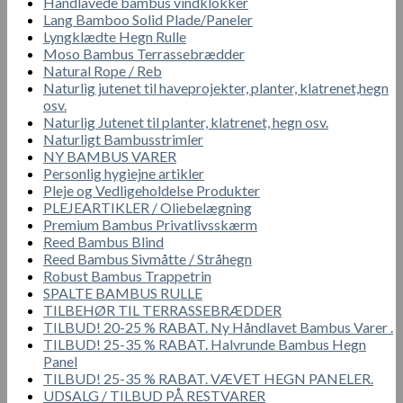
Håndlavede bambus vindklokker
Lang Bamboo Solid Plade/Paneler
Lyngklædte Hegn Rulle
Moso Bambus Terrassebrædder
Natural Rope / Reb
Naturlig jutenet til haveprojekter, planter, klatrenet,hegn
osv.
Naturlig Jutenet til planter, klatrenet, hegn osv.
Naturligt Bambusstrimler
NY BAMBUS VARER
Personlig hygiejne artikler
Pleje og Vedligeholdelse Produkter
PLEJEARTIKLER / Oliebelægning
Premium Bambus Privatlivsskærm
Reed Bambus Blind
Reed Bambus Sivmåtte / Stråhegn
Robust Bambus Trappetrin
SPALTE BAMBUS RULLE
TILBEHØR TIL TERRASSEBRÆDDER
TILBUD! 20-25 % RABAT. Ny Håndlavet Bambus Varer .
TILBUD! 25-35 % RABAT. Halvrunde Bambus Hegn
Panel
TILBUD! 25-35 % RABAT. VÆVET HEGN PANELER.
UDSALG / TILBUD PÅ RESTVARER