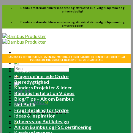
Skip
Bambus materialer bliver moderne og attraktivt øko-valg til hjemmet og
erhvervs bolig!
to
content
Bambus materialer bliver moderne og attraktivt øko-valg til hjemmet og
erhvervs bolig!
BAMBUS ER DET BEDSTE MILJØVENLIGE MATERIALE FORDI BAMBUS ER DEN BEDSTE KILDE TIL AT
PRODUCERE MILJØRIGTIGE BÆREDYGTIGE ØKO-MATERIALE
Søg
Forside
efter:
Brugerdefinerede Ordre
Bæredygtighed
Kunders Projekter & Ideer
Log ind
Bambus Installation Videos
Blog/Tips – Alt om Bambus
Kurv /
0.00
kr.
0
Net Butik
Fragt Betaling for Ordre
Ingen varer i kurven.
Ideas & Inspiration
Erhvervs-og Butikdesign
0
Alt om Bambus og FSC certificering
Kundereferencer