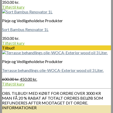
350.00
kr.
Tilføj til kurv
Pleje og Vedligeholdelse Produkter
Sort Bambus Renovator 1L
350.00
kr.
Tilføj til kurv
Tilbud!
Pleje og Vedligeholdelse Produkter
Terrasse behandlings olie-WOCA-Exterior wood oil 3 Liter.
Den
Den
600.00
kr.
450.00
kr.
oprindelige
aktuelle
Tilføj til kurv
pris
pris
OBS. TILBUD! MED KØBT FOR ORDRE OVER 3000 KR
var:
er:
MAN FÅ 20 % RABAT AF TOTALT ORDRES BELØB SOM
600.00 kr..
450.00 kr..
REFUNDERES AFTER MODTAGET DIT ORDRE.
INFORMATIONER