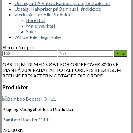
Udsalg. 50 % Rabat. Bambuspuder, betræk sæt
Udsalg. Halvpriser på Bambus Håndklæde
Værktøjer for Alle Produkter
Bore Bits
Malerværktøj
Save
Willow Pile Hegn Rulle
Filtrer efter pris
Mindste
Højeste
Filter
pris
pris
OBS. TILBUD! MED KØBT FOR ORDRE OVER 3000 KR
MAN FÅ 20 % RABAT AF TOTALT ORDRES BELØB SOM
REFUNDERES AFTER MODTAGET DIT ORDRE.
Produkter
Pleje og Vedligeholdelse Produkter
Bamboo Booster Oil 1L
220.00
kr.