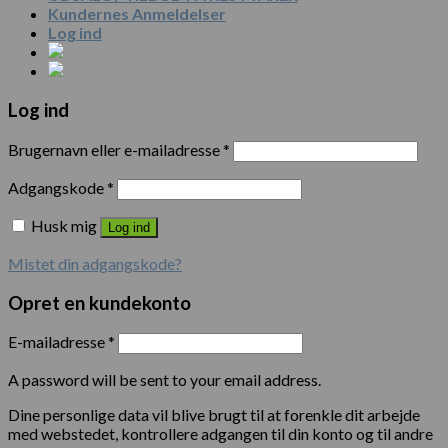
Kundernes Anmeldelser
Log ind
Log ind
Brugernavn eller e-mailadresse
*
Adgangskode
*
Husk mig
Log ind
Mistet din adgangskode?
Opret en kundekonto
E-mailadresse
*
A password will be sent to your email address.
Dine personlige data vil blive brugt til at forenkle dit arbejde
med webstedet, kontrollere adgangen til din konto og til andre