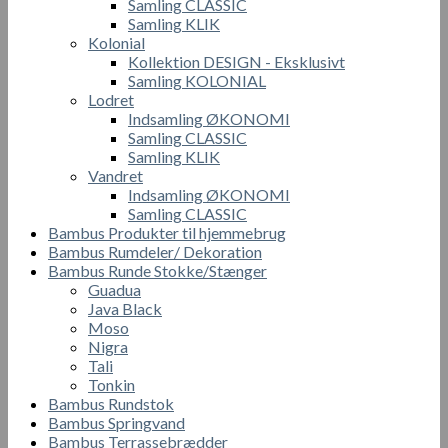
Samling CLASSIC
Samling KLIK
Kolonial
Kollektion DESIGN - Eksklusivt
Samling KOLONIAL
Lodret
Indsamling ØKONOMI
Samling CLASSIC
Samling KLIK
Vandret
Indsamling ØKONOMI
Samling CLASSIC
Bambus Produkter til hjemmebrug
Bambus Rumdeler/ Dekoration
Bambus Runde Stokke/Stænger
Guadua
Java Black
Moso
Nigra
Tali
Tonkin
Bambus Rundstok
Bambus Springvand
Bambus Terrassebrædder