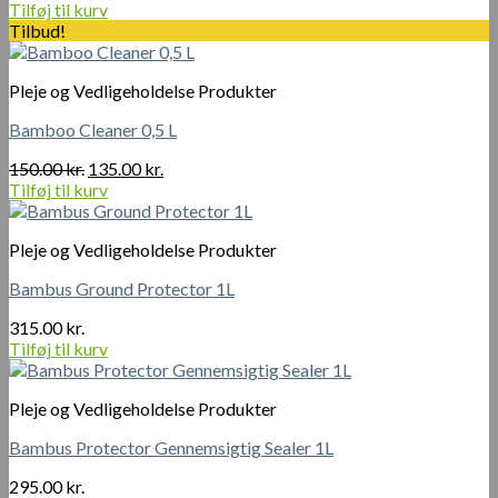
Tilføj til kurv
Tilbud!
Pleje og Vedligeholdelse Produkter
Bamboo Cleaner 0,5 L
Den
Den
150.00
kr.
135.00
kr.
oprindelige
aktuelle
Tilføj til kurv
pris
pris
var:
er:
Pleje og Vedligeholdelse Produkter
150.00 kr..
135.00 kr..
Bambus Ground Protector 1L
315.00
kr.
Tilføj til kurv
Pleje og Vedligeholdelse Produkter
Bambus Protector Gennemsigtig Sealer 1L
295.00
kr.