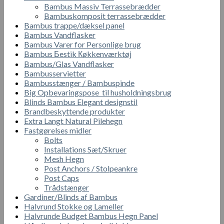
Bambus Massiv Terrassebrædder
Bambuskomposit terrassebrædder
Bambus trappe/dæksel panel
Bambus Vandflasker
Bambus Varer for Personlige brug
Bambus Бestik Кøkkenværktøj
Bambus/Glas Vandflasker
Bambusservietter
Bambusstænger / Bambuspinde
Big Opbevaringspose til husholdningsbrug
Blinds Bambus Elegant designstil
Brandbeskyttende produkter
Extra Langt Natural Pilehegn
Fastgørelses midler
Bolts
Installations Sæt/Skruer
Mesh Hegn
Post Anchors / Stolpeankre
Post Caps
Trådstænger
Gardiner/Blinds af Bambus
Halvrund Stokke og Lameller
Halvrunde Budget Bambus Hegn Panel