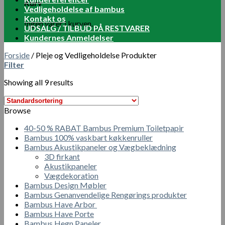
Kurv
Vedligeholdelse af bambus
Kontakt os
Ingen varer i kurven.
UDSALG / TILBUD PÅ RESTVARER
Kundernes Anmeldelser
Forside
/
Pleje og Vedligeholdelse Produkter
Filter
Showing all 9 results
Browse
40-50 % RABAT Bambus Premium Toiletpapir
Bambus 100% vaskbart køkkenruller
Bambus Akustikpaneler og Vægbeklædning
3D firkant
Akustikpaneler
Vægdekoration
Bambus Design Møbler
Bambus Genanvendelige Rengørings produkter
Bambus Have Arbor
Bambus Have Porte
Bambus Hegn Paneler