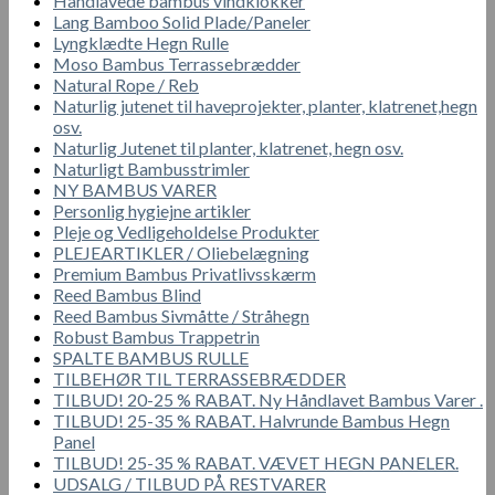
Håndlavede bambus vindklokker
Lang Bamboo Solid Plade/Paneler
Lyngklædte Hegn Rulle
Moso Bambus Terrassebrædder
Natural Rope / Reb
Naturlig jutenet til haveprojekter, planter, klatrenet,hegn
osv.
Naturlig Jutenet til planter, klatrenet, hegn osv.
Naturligt Bambusstrimler
NY BAMBUS VARER
Personlig hygiejne artikler
Pleje og Vedligeholdelse Produkter
PLEJEARTIKLER / Oliebelægning
Premium Bambus Privatlivsskærm
Reed Bambus Blind
Reed Bambus Sivmåtte / Stråhegn
Robust Bambus Trappetrin
SPALTE BAMBUS RULLE
TILBEHØR TIL TERRASSEBRÆDDER
TILBUD! 20-25 % RABAT. Ny Håndlavet Bambus Varer .
TILBUD! 25-35 % RABAT. Halvrunde Bambus Hegn
Panel
TILBUD! 25-35 % RABAT. VÆVET HEGN PANELER.
UDSALG / TILBUD PÅ RESTVARER