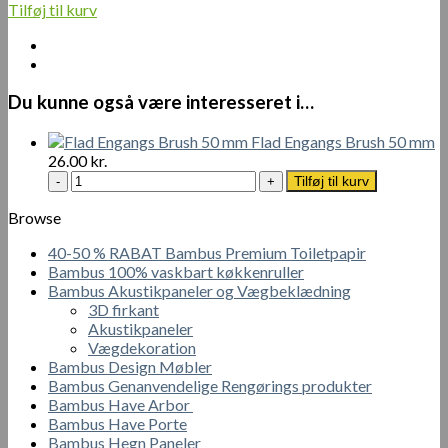
Tilføj til kurv
Du kunne også være interesseret i…
Flad Engangs Brush 50 mm
26.00
kr.
Flad
Tilføj til kurv
Engangs
Brush
Browse
50
40-50 % RABAT Bambus Premium Toiletpapir
mm
Bambus 100% vaskbart køkkenruller
antal
Bambus Akustikpaneler og Vægbeklædning
3D firkant
Akustikpaneler
Vægdekoration
Bambus Design Møbler
Bambus Genanvendelige Rengørings produkter
Bambus Have Arbor
Bambus Have Porte
Bambus Hegn Paneler