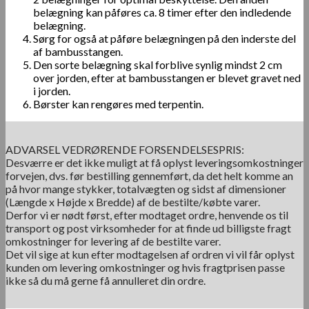
belægning kan påføres ca. 8 timer efter den indledende
belægning.
Sørg for også at påføre belægningen på den inderste del
af bambusstangen.
Den sorte belægning skal forblive synlig mindst 2 cm
over jorden, efter at bambusstangen er blevet gravet ned
i jorden.
Børster kan rengøres med terpentin.
ADVARSEL VEDRØRENDE FORSENDELSESPRIS:
Desværre er det ikke muligt at få oplyst leveringsomkostninger
forvejen, dvs. før bestilling gennemført, da det helt komme an
på hvor mange stykker, totalvægten og sidst af dimensioner
(Længde x Højde x Bredde) af de bestilte/købte varer.
Derfor vi er nødt først, efter modtaget ordre, henvende os til
transport og post virksomheder for at finde ud billigste fragt
omkostninger for levering af de bestilte varer.
Det vil sige at kun efter modtagelsen af ordren vi vil får oplyst
kunden om levering omkostninger og hvis fragtprisen passe
ikke så du må gerne få annulleret din ordre.