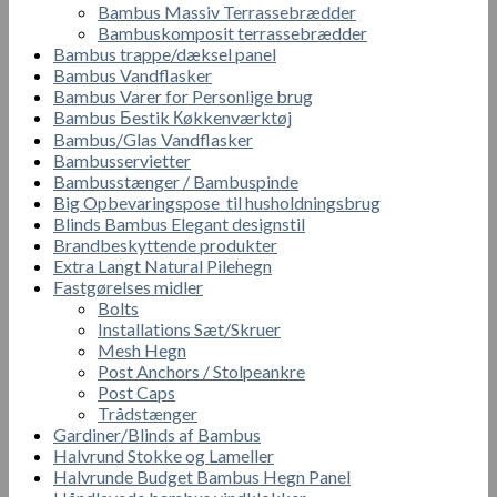
Bambus Massiv Terrassebrædder
Bambuskomposit terrassebrædder
Bambus trappe/dæksel panel
Bambus Vandflasker
Bambus Varer for Personlige brug
Bambus Бestik Кøkkenværktøj
Bambus/Glas Vandflasker
Bambusservietter
Bambusstænger / Bambuspinde
Big Opbevaringspose til husholdningsbrug
Blinds Bambus Elegant designstil
Brandbeskyttende produkter
Extra Langt Natural Pilehegn
Fastgørelses midler
Bolts
Installations Sæt/Skruer
Mesh Hegn
Post Anchors / Stolpeankre
Post Caps
Trådstænger
Gardiner/Blinds af Bambus
Halvrund Stokke og Lameller
Halvrunde Budget Bambus Hegn Panel