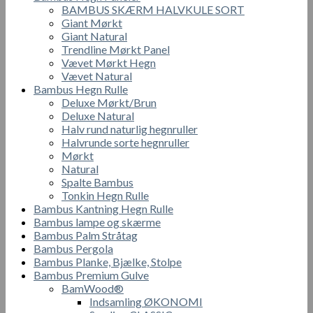
BAMBUS SKÆRM HALVKULE SORT
Giant Mørkt
Giant Natural
Trendline Mørkt Panel
Vævet Mørkt Hegn
Vævet Natural
Bambus Hegn Rulle
Deluxe Mørkt/Brun
Deluxe Natural
Halv rund naturlig hegnruller
Halvrunde sorte hegnruller
Mørkt
Natural
Spalte Bambus
Tonkin Hegn Rulle
Bambus Kantning Hegn Rulle
Bambus lampe og skærme
Bambus Palm Stråtag
Bambus Pergola
Bambus Planke, Bjælke, Stolpe
Bambus Premium Gulve
BamWood®
Indsamling ØKONOMI