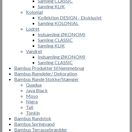
Samling CLASSIC
Samling KLIK
Kolonial
Kollektion DESIGN - Eksklusivt
Samling KOLONIAL
Lodret
Indsamling ØKONOMI
Samling CLASSIC
Samling KLIK
Vandret
Indsamling ØKONOMI
Samling CLASSIC
Bambus Produkter til hjemmebrug
Bambus Rumdeler/ Dekoration
Bambus Runde Stokke/Stænger
Guadua
Java Black
Moso
Nigra
Tali
Tonkin
Bambus Rundstok
Bambus Springvand
Bambus Terrassebrædder