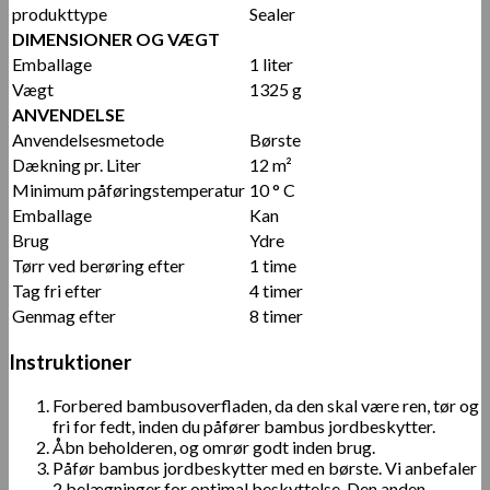
produkttype
Sealer
DIMENSIONER OG VÆGT
Emballage
1 liter
Vægt
1325 g
ANVENDELSE
Anvendelsesmetode
Børste
Dækning pr. Liter
12 m²
Minimum påføringstemperatur
10 ° C
Emballage
Kan
Brug
Ydre
Tørr ved berøring efter
1 time
Tag fri efter
4 timer
Genmag efter
8 timer
Instruktioner
Forbered bambusoverfladen, da den skal være ren, tør og
fri for fedt, inden du påfører bambus jordbeskytter.
Åbn beholderen, og omrør godt inden brug.
Påfør bambus jordbeskytter med en børste. Vi anbefaler
2 belægninger for optimal beskyttelse. Den anden