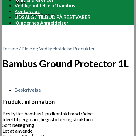
Kurv
Vedligeholdelse af bambus
Kontakt os
Ingen varer i kurven.
UDSALG / TILBUD PÅ RESTVARER
Kundernes Anmeldelser
Forside
/
Pleje og Vedligeholdelse Produkter
Bambus Ground Protector 1L
Beskrivelse
Produkt information
Beskytter bambus i jordkontakt mod rådne
Ideel til pergolaer, hegnstolper og strukturer
Sort belægning
Let at anvende