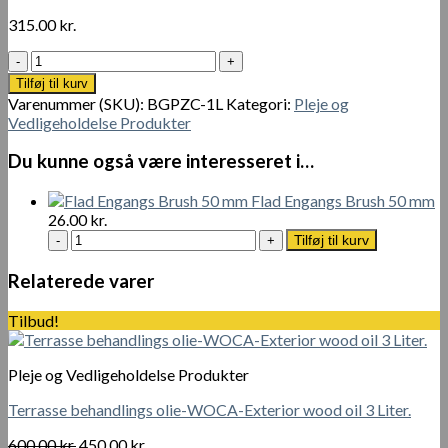
315.00
kr.
Bambus
Ground
Tilføj til kurv
Protector
Varenummer (SKU):
BGPZC-1L
Kategori:
Pleje og
1L
Vedligeholdelse Produkter
antal
Du kunne også være interesseret i…
Flad Engangs Brush 50 mm
26.00
kr.
Flad
Tilføj til kurv
Engangs
Brush
Relaterede varer
50
mm
Tilbud!
antal
Pleje og Vedligeholdelse Produkter
Terrasse behandlings olie-WOCA-Exterior wood oil 3 Liter.
Den
Den
600.00
kr.
450.00
kr.