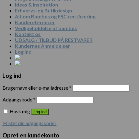
Ideas & Inspiration
Erhvervs-og Butikdesign
Alt om Bambus og FSC certificering
Kundereferencer
Vedligeholdelse af bambus
Kontakt os
UDSALG / TILBUD PÅ RESTVARER
Kundernes Anmeldelser
Log ind
Log ind
Brugernavn eller e-mailadresse
*
Adgangskode
*
Husk mig
Log ind
Mistet din adgangskode?
Opret en kundekonto