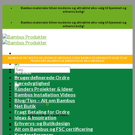
Skip
Bambus materialer bliver moderne og attraktivt øko-valg til hjemmet og
erhvervs bolig!
to
content
Bambus materialer bliver moderne og attraktivt øko-valg til hjemmet og
erhvervs bolig!
BAMBUS ER DET BEDSTE MILJØVENLIGE MATERIALE FORDI BAMBUS ER DEN BEDSTE KILDE TIL AT
PRODUCERE MILJØRIGTIGE BÆREDYGTIGE ØKO-MATERIALE
Søg
Forside
efter:
Brugerdefinerede Ordre
Bæredygtighed
Kunders Projekter & Ideer
Log ind
Bambus Installation Videos
Blog/Tips – Alt om Bambus
Kurv /
0.00
kr.
0
Net Butik
Fragt Betaling for Ordre
Ingen varer i kurven.
Ideas & Inspiration
Erhvervs-og Butikdesign
0
Alt om Bambus og FSC certificering
Kundereferencer