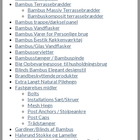
Bambus Terrassebrædder
Bambus Massiv Terrassebrædder
Bambuskomposit terrassebrædder
Bambus trappe/dæksel panel
Bambus Vandflasker
Bambus Varer for Personlige brug
Bambus Бestik Кøkkenværktøj
Bambus/Glas Vandflasker
Bambusservietter
Bambusstænger / Bambuspinde
Big Opbevaringspose til husholdningsbrug
Blinds Bambus Elegant designstil
Brandbeskyttende produkter
Extra Langt Natural Pilehegn
Fastgørelses midler
Bolts
Installations Sæt/Skruer
Mesh Hegn
Post Anchors / Stolpeankre
Post Caps
Trådstænger
Gardiner/Blinds af Bambus
Halvrund Stokke og Lameller