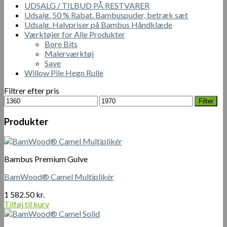
UDSALG / TILBUD PÅ RESTVARER
Udsalg. 50 % Rabat. Bambuspuder, betræk sæt
Udsalg. Halvpriser på Bambus Håndklæde
Værktøjer for Alle Produkter
Bore Bits
Malerværktøj
Save
Willow Pile Hegn Rulle
Filtrer efter pris
Mindste
Højeste
Filter
pris
pris
Produkter
Bambus Premium Gulve
BamWood® Camel Multiplikér
1 582.50
kr.
Tilføj til kurv