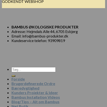
GODKENDT WEBSHOP
BAMBUS ØKOLOGISKE PRODUKTER
Adresse: Hejmdals Alle 44, 6705 Esbjerg
Email: info@bambus-produkter.dk
Kundeservice telefon: 93909819
Søg
efter:
Forside
Brugerdefinerede Ordre
Bæredygtighed
Kunders Projekter & Ideer
Bambus Installation Videos
Blog/Tips – Alt om Bambus
Net Butik