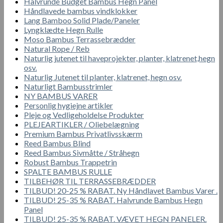
Halvrunde Budget Bambus Hegn Panel
Håndlavede bambus vindklokker
Lang Bamboo Solid Plade/Paneler
Lyngklædte Hegn Rulle
Moso Bambus Terrassebrædder
Natural Rope / Reb
Naturlig jutenet til haveprojekter, planter, klatrenet,hegn
osv.
Naturlig Jutenet til planter, klatrenet, hegn osv.
Naturligt Bambusstrimler
NY BAMBUS VARER
Personlig hygiejne artikler
Pleje og Vedligeholdelse Produkter
PLEJEARTIKLER / Oliebelægning
Premium Bambus Privatlivsskærm
Reed Bambus Blind
Reed Bambus Sivmåtte / Stråhegn
Robust Bambus Trappetrin
SPALTE BAMBUS RULLE
TILBEHØR TIL TERRASSEBRÆDDER
TILBUD! 20-25 % RABAT. Ny Håndlavet Bambus Varer .
TILBUD! 25-35 % RABAT. Halvrunde Bambus Hegn
Panel
TILBUD! 25-35 % RABAT. VÆVET HEGN PANELER.