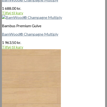
1 688.00
kr.
Tilføj til kurv
Bambus Premium Gulve
BamWood® Champagne Multiply
1 963.50
kr.
Tilføj til kurv