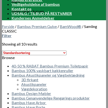
Kurv
Vedligeholdelse af bambus
Kontakt os
Ingen varer i kurven.
UDSALG / TILBUD PÅ RESTVARER
Kundernes Anmeldelser
Forside
/
Bambus Premium Gulve
/
BamWood®
/
Samling
CLASSIC
Filter
Showing all 10 results
Browse
40-50 % RABAT Bambus Premium Toiletpapir
Bambus 100% vaskbart køkkenruller
Bambus Akustikpaneler og Vægbeklædning
3D firkant
Akustikpaneler
Vægdekoration
Bambus Design Møbler
Bambus Genanvendelige Rengørings produkter
Bambus Have Arbor
Bambus Have Porte