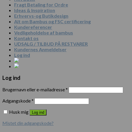
Fragt Betaling for Ordre
Ideas & Inspiration
Erhvervs-og Butikdesign
Alt om Bambus og FSC certificering
Kundereferencer
Vedligeholdelse af bambus
Kontakt os
UDSALG / TILBUD PÅ RESTVARER
Kundernes Anmeldelser
Log ind
Log ind
Brugernavn eller e-mailadresse
*
Adgangskode
*
Husk mig
Log ind
Mistet din adgangskode?