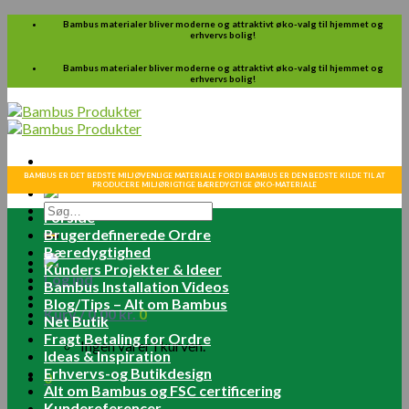
Skip
Bambus materialer bliver moderne og attraktivt øko-valg til hjemmet og
erhvervs bolig!
to
content
Bambus materialer bliver moderne og attraktivt øko-valg til hjemmet og
erhvervs bolig!
BAMBUS ER DET BEDSTE MILJØVENLIGE MATERIALE FORDI BAMBUS ER DEN BEDSTE KILDE TIL AT
PRODUCERE MILJØRIGTIGE BÆREDYGTIGE ØKO-MATERIALE
Søg
Forside
efter:
Brugerdefinerede Ordre
Bæredygtighed
Kunders Projekter & Ideer
Log ind
Bambus Installation Videos
Blog/Tips – Alt om Bambus
Kurv /
0.00
kr.
0
Net Butik
Fragt Betaling for Ordre
Ingen varer i kurven.
Ideas & Inspiration
Erhvervs-og Butikdesign
0
Alt om Bambus og FSC certificering
Kundereferencer