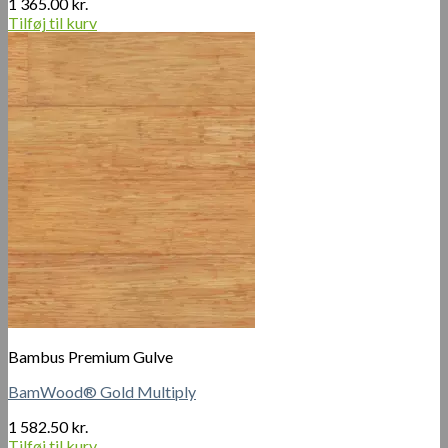
1 365.00
kr.
Tilføj til kurv
Bambus Premium Gulve
BamWood® Gold Multiply
1 582.50
kr.
Tilføj til kurv