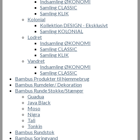
Indsamling ØKONOMI
Samling CLASSIC
Samling KLIK
Kolonial
Kollektion DESIGN - Eksklusivt
Samling KOLONIAL
Lodret
Indsamling ØKONOMI
Samling CLASSIC
Samling KLIK
Vandret
Indsamling ØKONOMI
Samling CLASSIC
Bambus Produkter til hjemmebrug
Bambus Rumdeler/ Dekoration
Bambus Runde Stokke/Stænger
Guadua
Java Black
Moso
Nigra
Tali
Tonkin
Bambus Rundstok
Bambus Springvand