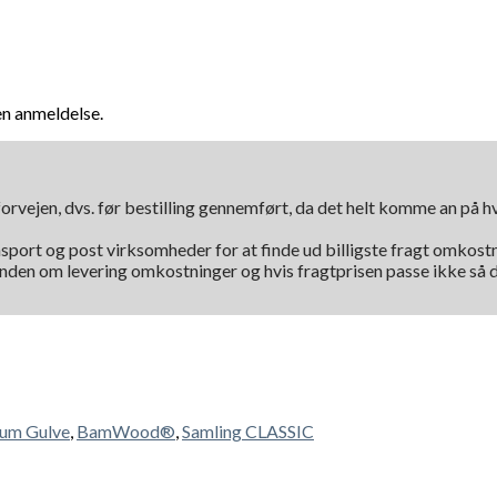
en anmeldelse.
orvejen, dvs. før bestilling gennemført, da det helt komme an på 
nsport og post virksomheder for at finde ud billigste fragt omkostni
kunden om levering omkostninger og hvis fragtprisen passe ikke så d
um Gulve
,
BamWood®
,
Samling CLASSIC