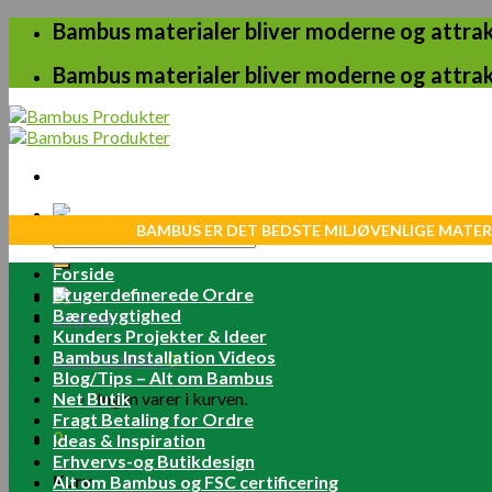
Skip
Bambus materialer bliver moderne og attrakt
to
content
Bambus materialer bliver moderne og attrakt
BAMBUS ER DET BEDSTE MILJØVENLIGE MATER
Søg
efter:
Forside
Brugerdefinerede Ordre
Bæredygtighed
Log ind
Kunders Projekter & Ideer
Bambus Installation Videos
Kurv /
0.00
kr.
0
Blog/Tips – Alt om Bambus
Net Butik
Ingen varer i kurven.
Fragt Betaling for Ordre
0
Ideas & Inspiration
Erhvervs-og Butikdesign
Kurv
Alt om Bambus og FSC certificering