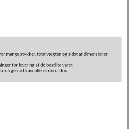
hvor mange stykker, totalvægten og sidst af dimensioner
nger for levering af de bestilte varer.
u må gerne få annulleret din ordre.