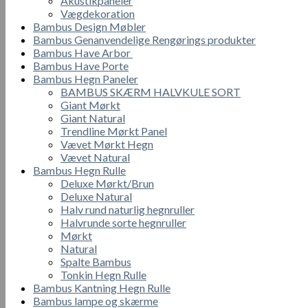
Akustikpaneler
Vægdekoration
Bambus Design Møbler
Bambus Genanvendelige Rengørings produkter
Bambus Have Arbor
Bambus Have Porte
Bambus Hegn Paneler
BAMBUS SKÆRM HALVKULE SORT
Giant Mørkt
Giant Natural
Trendline Mørkt Panel
Vævet Mørkt Hegn
Vævet Natural
Bambus Hegn Rulle
Deluxe Mørkt/Brun
Deluxe Natural
Halv rund naturlig hegnruller
Halvrunde sorte hegnruller
Mørkt
Natural
Spalte Bambus
Tonkin Hegn Rulle
Bambus Kantning Hegn Rulle
Bambus lampe og skærme