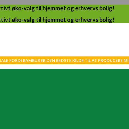
ivt øko-valg til hjemmet og erhvervs bolig!
ivt øko-valg til hjemmet og erhvervs bolig!
IALE FORDI BAMBUS ER DEN BEDSTE KILDE TIL AT PRODUCERE 