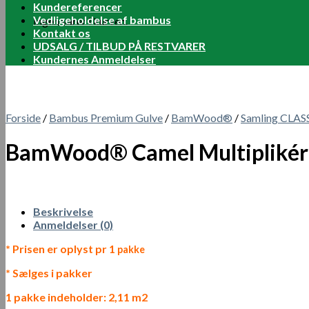
Kundereferencer
Vedligeholdelse af bambus
Ingen varer i kurven.
Kontakt os
UDSALG / TILBUD PÅ RESTVARER
Kundernes Anmeldelser
Forside
/
Bambus Premium Gulve
/
BamWood®
/
Samling CLAS
BamWood® Camel Multiplikér
Beskrivelse
Anmeldelser (0)
* Prisen er oplyst pr 1
pakke
* Sælges i pakker
1 pakke indeholder: 2,11 m2