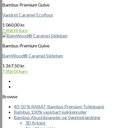
Bambus Premium Gulve
Vandret Caramel Ecofloor
1 060.00
kr.
Tilføj til kurv
Bambus Premium Gulve
BamWood® Caramel Sildeben
1 267.50
kr.
Tilføj til kurv
Browse
40-50 % RABAT Bambus Premium Toiletpapir
Bambus 100% vaskbart køkkenruller
Bambus Akustikpaneler og Vægbeklædning
3D firkant