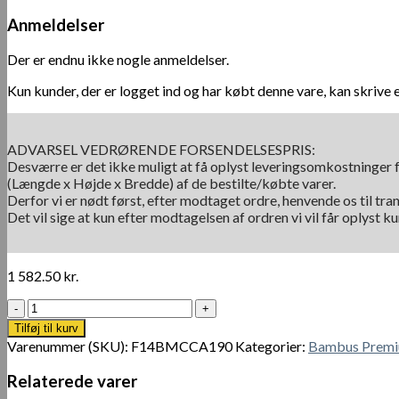
Anmeldelser
Der er endnu ikke nogle anmeldelser.
Kun kunder, der er logget ind og har købt denne vare, kan skrive 
ADVARSEL VEDRØRENDE FORSENDELSESPRIS:
Desværre er det ikke muligt at få oplyst leveringsomkostninger f
(Længde x Højde x Bredde) af de bestilte/købte varer.
Derfor vi er nødt først, efter modtaget ordre, henvende os til tra
Det vil sige at kun efter modtagelsen af ordren vi vil får oplyst 
1 582.50
kr.
BamWood®
Camel
Tilføj til kurv
Multiplikér
Varenummer (SKU):
F14BMCCA190
Kategorier:
Bambus Premi
antal
Relaterede varer