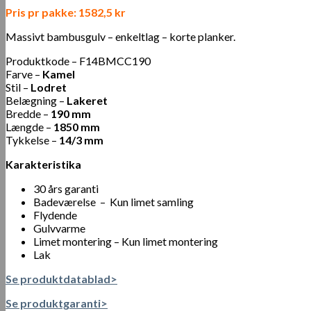
Pris pr pakke: 1582,5 kr
Massivt bambusgulv – enkeltlag – korte planker.
Produktkode –
F14BMCC190
Farve –
Kamel
Stil –
Lodret
Belægning –
Lakeret
Bredde –
190 mm
Længde –
1850 mm
Tykkelse –
14/3 mm
Karakteristika
30 års garanti
Badeværelse – Kun limet samling
Flydende
Gulvvarme
Limet montering – Kun limet montering
Lak
Se produktdatablad>
Se produktgaranti>