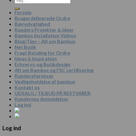
efter:
Forside
Brugerdefinerede Ordre
Bæredygtighed
Kunders Projekter & Ideer
Bambus Installation Videos
Blog/Tips – Alt om Bambus
Net Butik
Fragt Betaling for Ordre
Ideas & Inspiration
Erhvervs-og Butikdesign
Alt om Bambus og FSC certificering
Kundereferencer
Vedligeholdelse af bambus
Kontakt os
UDSALG / TILBUD PÅ RESTVARER
Kundernes Anmeldelser
Log ind
Log ind