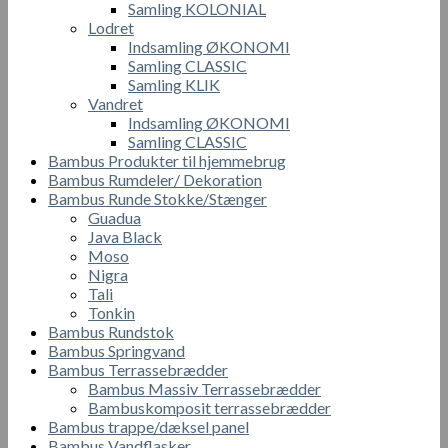
Samling KOLONIAL
Lodret
Indsamling ØKONOMI
Samling CLASSIC
Samling KLIK
Vandret
Indsamling ØKONOMI
Samling CLASSIC
Bambus Produkter til hjemmebrug
Bambus Rumdeler/ Dekoration
Bambus Runde Stokke/Stænger
Guadua
Java Black
Moso
Nigra
Tali
Tonkin
Bambus Rundstok
Bambus Springvand
Bambus Terrassebrædder
Bambus Massiv Terrassebrædder
Bambuskomposit terrassebrædder
Bambus trappe/dæksel panel
Bambus Vandflasker