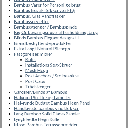
Bambus Varer for Personlige brug
Bambus Бestik Кøkkenværktøj
Bambus/Glas Vandflasker
Bambusservietter
Bambusstænger / Bambuspinde
Big Opbevaringspose til husholdningsbrug
Blinds Bambus Elegant designstil
Brandbeskyttende produkter
Extra Langt Natural Pilehegn
Fastgørelses midler
Bolts
Installations Sæt/Skruer
Mesh Hegn
Post Anchors / Stolpeankre
Post Caps
Trådstænger
Gardiner/Blinds af Bambus
Halvrund Stokke og Lameller
Halvrunde Budget Bambus Hegn Panel
Håndlavede bambus vindklokker
Lang Bamboo Solid Plade/Paneler
Lyngklædte Hegn Rulle
Moso Bambus Terrassebrædder