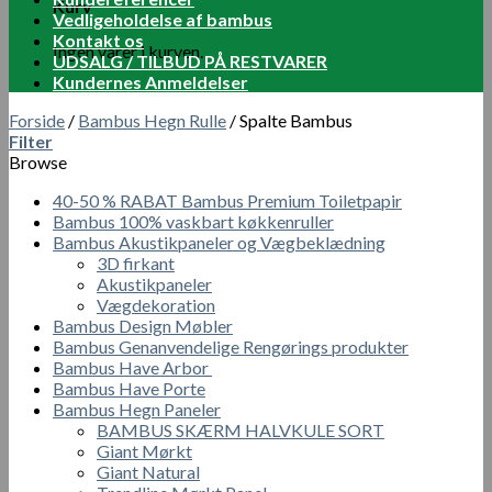
Kurv
Vedligeholdelse af bambus
Kontakt os
Ingen varer i kurven.
UDSALG / TILBUD PÅ RESTVARER
Kundernes Anmeldelser
Forside
/
Bambus Hegn Rulle
/
Spalte Bambus
Filter
Browse
40-50 % RABAT Bambus Premium Toiletpapir
Bambus 100% vaskbart køkkenruller
Bambus Akustikpaneler og Vægbeklædning
3D firkant
Akustikpaneler
Vægdekoration
Bambus Design Møbler
Bambus Genanvendelige Rengørings produkter
Bambus Have Arbor
Bambus Have Porte
Bambus Hegn Paneler
BAMBUS SKÆRM HALVKULE SORT
Giant Mørkt
Giant Natural