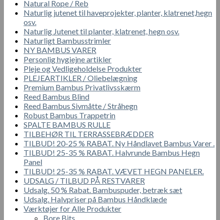
Natural Rope / Reb
Naturlig jutenet til haveprojekter, planter, klatrenet,hegn
osv.
Naturlig Jutenet til planter, klatrenet, hegn osv.
Naturligt Bambusstrimler
NY BAMBUS VARER
Personlig hygiejne artikler
Pleje og Vedligeholdelse Produkter
PLEJEARTIKLER / Oliebelægning
Premium Bambus Privatlivsskærm
Reed Bambus Blind
Reed Bambus Sivmåtte / Stråhegn
Robust Bambus Trappetrin
SPALTE BAMBUS RULLE
TILBEHØR TIL TERRASSEBRÆDDER
TILBUD! 20-25 % RABAT. Ny Håndlavet Bambus Varer .
TILBUD! 25-35 % RABAT. Halvrunde Bambus Hegn
Panel
TILBUD! 25-35 % RABAT. VÆVET HEGN PANELER.
UDSALG / TILBUD PÅ RESTVARER
Udsalg. 50 % Rabat. Bambuspuder, betræk sæt
Udsalg. Halvpriser på Bambus Håndklæde
Værktøjer for Alle Produkter
Bore Bits