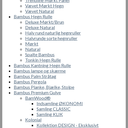
Trendline Mørkt Panel
Vævet Mørkt Hegn
Vævet Natural
Bambus Hegn Rulle
Deluxe Mørkt/Brun
Deluxe Natural
Halv rund naturlig hegnruller
Halvrunde sorte hegnruller
Mørkt
Natural
Spalte Bambus
Tonkin Hegn Rulle
Bambus Kantning Hegn Rulle
Bambus lampe og skærme
Bambus Palm Stråtag
Bambus Pergola
Bambus Planke, Bjælke, Stolpe
Bambus Premium Gulve
BamWood®
Indsamling ØKONOMI
Samling CLASSIC
Samling KLIK
Kolonial
Kollektion DESIGN - Eksklusivt