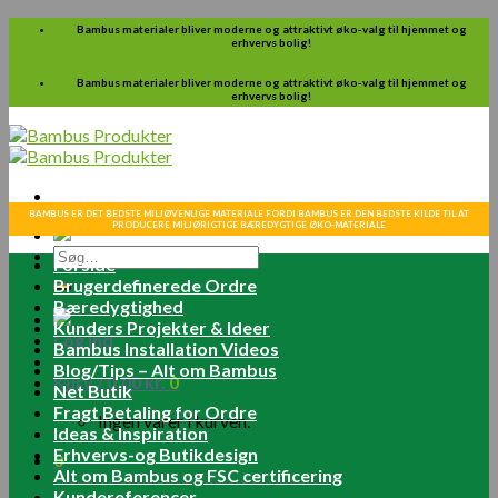
Skip
Bambus materialer bliver moderne og attraktivt øko-valg til hjemmet og
erhvervs bolig!
to
content
Bambus materialer bliver moderne og attraktivt øko-valg til hjemmet og
erhvervs bolig!
BAMBUS ER DET BEDSTE MILJØVENLIGE MATERIALE FORDI BAMBUS ER DEN BEDSTE KILDE TIL AT
PRODUCERE MILJØRIGTIGE BÆREDYGTIGE ØKO-MATERIALE
Søg
Forside
efter:
Brugerdefinerede Ordre
Bæredygtighed
Kunders Projekter & Ideer
Log ind
Bambus Installation Videos
Blog/Tips – Alt om Bambus
Kurv /
0.00
kr.
0
Net Butik
Fragt Betaling for Ordre
Ingen varer i kurven.
Ideas & Inspiration
Erhvervs-og Butikdesign
0
Alt om Bambus og FSC certificering
Kundereferencer