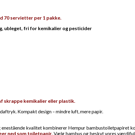
 70 servietter per 1 pakke.
ubleget, fri for kemikalier og pesticider
 skrappe kemikalier eller plastik.
aftryk. Kompakt design – mindre luft, mere papir.
og enestående kvalitet kombinerer Hempur bambustoiletpapiret ko
æer ned som toiletpapir.
Vælg bambus og beskyt vores værdiful