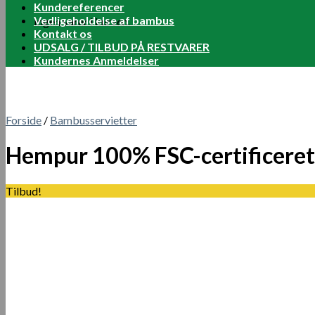
Kundereferencer
Vedligeholdelse af bambus
Ingen varer i kurven.
Kontakt os
UDSALG / TILBUD PÅ RESTVARER
Kundernes Anmeldelser
Forside
/
Bambusservietter
Hempur 100% FSC-certificeret 
Tilbud!