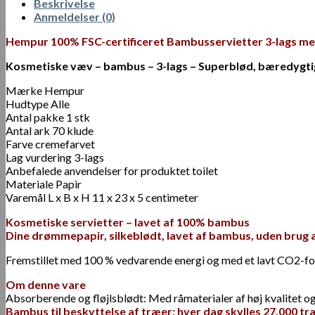
Beskrivelse
Anmeldelser (0)
Hempur 100% FSC-certificeret Bambusservietter 3-lags med
Kosmetiske væv – bambus – 3-lags – Superblød, bæredygtig, 
Mærke Hempur
Hudtype Alle
Antal pakke 1 stk
Antal ark 70 klude
Farve cremefarvet
Lag vurdering 3-lags
Anbefalede anvendelser for produktet toilet
Materiale Papir
Varemål L x B x H 11 x 23 x 5 centimeter
Kosmetiske servietter – lavet af 100% bambus
Dine drømmepapir, silkeblødt, lavet af bambus, uden brug af
Fremstillet med 100 % vedvarende energi og med et lavt CO2-fod
Om denne vare
Absorberende og fløjlsblødt: Med råmaterialer af høj kvalitet 
Bambus til beskyttelse af træer: hver dag skylles 27.000 tr