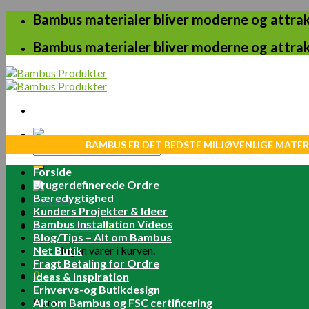
Skip
Bambus materialer bliver moderne og attrakt
to
content
Bambus materialer bliver moderne og attrakt
BAMBUS ER DET BEDSTE MILJØVENLIGE MATER
Søg
efter:
Forside
Brugerdefinerede Ordre
Bæredygtighed
Log ind
Kunders Projekter & Ideer
Bambus Installation Videos
Kurv /
0.00
kr.
0
Blog/Tips – Alt om Bambus
Net Butik
Ingen varer i kurven.
Fragt Betaling for Ordre
0
Ideas & Inspiration
Erhvervs-og Butikdesign
Kurv
Alt om Bambus og FSC certificering