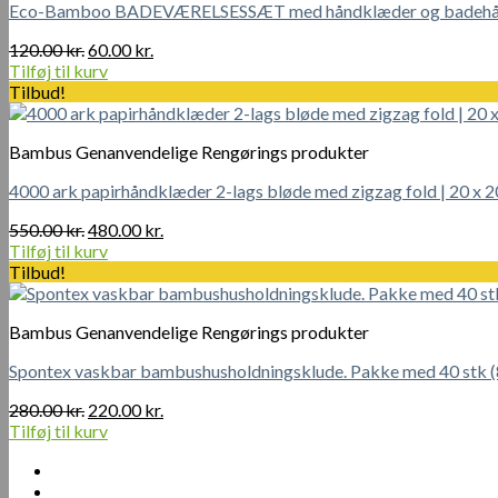
Eco-Bamboo BADEVÆRELSESSÆT med håndklæder og badeh
Den
Den
120.00
kr.
60.00
kr.
oprindelige
aktuelle
Tilføj til kurv
pris
pris
Tilbud!
var:
er:
120.00 kr..
60.00 kr..
Bambus Genanvendelige Rengørings produkter
4000 ark papirhåndklæder 2-lags bløde med zigzag fold | 20 x 20
Den
Den
550.00
kr.
480.00
kr.
oprindelige
aktuelle
Tilføj til kurv
pris
pris
Tilbud!
var:
er:
550.00 kr..
480.00 kr..
Bambus Genanvendelige Rengørings produkter
Spontex vaskbar bambushusholdningsklude. Pakke med 40 stk (8
Den
Den
280.00
kr.
220.00
kr.
oprindelige
aktuelle
Tilføj til kurv
pris
pris
var:
er:
280.00 kr..
220.00 kr..