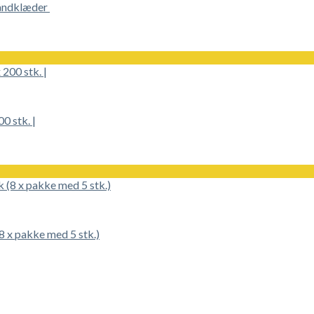
åndklæder
0 stk. |
 x pakke med 5 stk.)