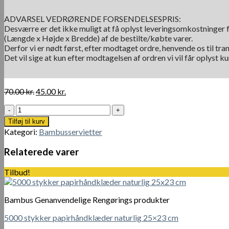
ADVARSEL VEDRØRENDE FORSENDELSESPRIS:
Desværre er det ikke muligt at få oplyst leveringsomkostninger f
(Længde x Højde x Bredde) af de bestilte/købte varer.
Derfor vi er nødt først, efter modtaget ordre, henvende os til tra
Det vil sige at kun efter modtagelsen af ordren vi vil får oplyst 
Den
Den
70.00
kr.
45.00
kr.
oprindelige
aktuelle
Hempur
pris
pris
100%
var:
er:
Tilføj til kurv
FSC-
70.00 kr..
45.00 kr..
Kategori:
Bambusservietter
certificeret
Bambusservietter
Relaterede varer
3-
lags
Tilbud!
med
70
servietter
Bambus Genanvendelige Rengørings produkter
per
1
5000 stykker papirhåndklæder naturlig 25×23 cm
pakke.