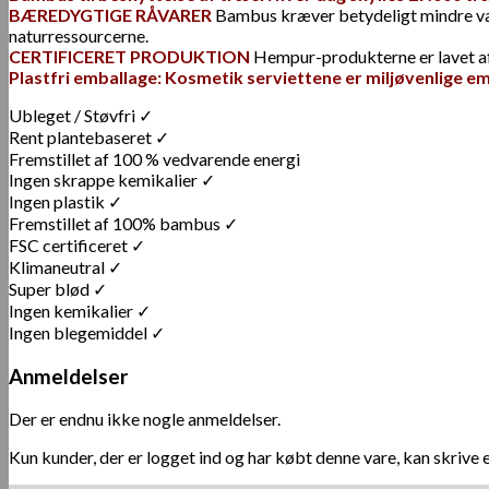
BÆREDYGTIGE RÅVARER
Bambus kræver betydeligt mindre vand
naturressourcerne.
CERTIFICERET PRODUKTION
Hempur-produkterne er lavet af
Plastfri emballage: Kosmetik serviettene er miljøvenlige emb
Ubleget / Støvfri ✓
Rent plantebaseret ✓
Fremstillet af 100 % vedvarende energi
Ingen skrappe kemikalier ✓
Ingen plastik ✓
Fremstillet af 100% bambus ✓
FSC certificeret ✓
Klimaneutral ✓
Super blød ✓
Ingen kemikalier ✓
Ingen blegemiddel ✓
Anmeldelser
Der er endnu ikke nogle anmeldelser.
Kun kunder, der er logget ind og har købt denne vare, kan skrive 