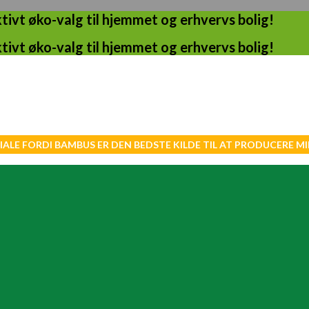
ivt øko-valg til hjemmet og erhvervs bolig!
ivt øko-valg til hjemmet og erhvervs bolig!
IALE FORDI BAMBUS ER DEN BEDSTE KILDE TIL AT PRODUCERE 