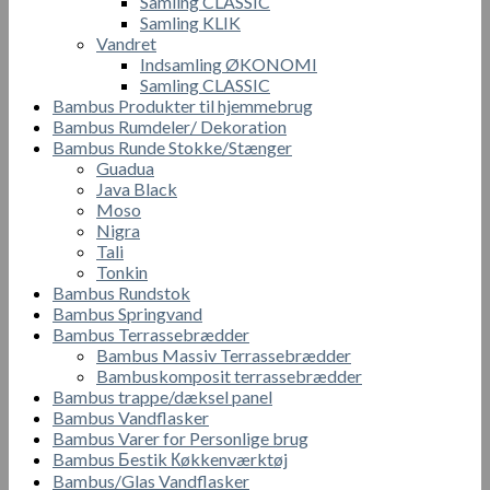
Samling CLASSIC
Samling KLIK
Vandret
Indsamling ØKONOMI
Samling CLASSIC
Bambus Produkter til hjemmebrug
Bambus Rumdeler/ Dekoration
Bambus Runde Stokke/Stænger
Guadua
Java Black
Moso
Nigra
Tali
Tonkin
Bambus Rundstok
Bambus Springvand
Bambus Terrassebrædder
Bambus Massiv Terrassebrædder
Bambuskomposit terrassebrædder
Bambus trappe/dæksel panel
Bambus Vandflasker
Bambus Varer for Personlige brug
Bambus Бestik Кøkkenværktøj
Bambus/Glas Vandflasker