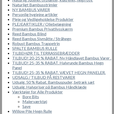
Naturligt Bambusstrimler
NY BAMBUS VARER
Personlig hygiejne artikler
Pleje og Vedligeholdelse Produkter
PLEJEARTIKLER / Oliebelægning
Premium Bambus Privatlivsskærm
Reed Bambus Blind
Reed Bambus Sivmåtte / Stråhegn
Robust Bambus Trappetrin
SPALTE BAMBUS RULLE
TILBEHØR TIL TERRASSEBRÆDDER
TILBUD! 20-25 % RABAT. Ny Håndlavet Bambus Varer .
TILBUD! 25-35 % RABAT. Halvrunde Bambus Hegn
Panel
TILBUD! 25-35 % RABAT. VÆVET HEGN PANELER.
UDSALG / TILBUD PÅ RESTVARER
Udsalg. 50 % Rabat. Bambuspuder, betræk sæt
Udsalg. Halvpriser på Bambus Håndklæde
Værktøjer for Alle Produkter
Bore Bits
Malerværktøj
Save
Willow Pile Hegn Rulle