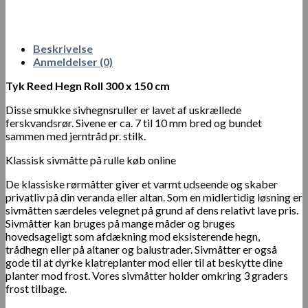
Beskrivelse
Anmeldelser (0)
Tyk Reed Hegn Roll 300 x 150 cm
Disse smukke sivhegnsruller er lavet af uskrællede
ferskvandsrør. Sivene er ca. 7 til 10 mm bred og bundet
sammen med jerntråd pr. stilk.
Klassisk sivmåtte på rulle køb online
De klassiske rørmåtter giver et varmt udseende og skaber
privatliv på din veranda eller altan. Som en midlertidig løsning er
sivmåtten særdeles velegnet på grund af dens relativt lave pris.
Sivmåtter kan bruges på mange måder og bruges
hovedsageligt som afdækning mod eksisterende hegn,
trådhegn eller på altaner og balustrader. Sivmåtter er også
gode til at dyrke klatreplanter mod eller til at beskytte dine
planter mod frost. Vores sivmåtter holder omkring 3 graders
frost tilbage.