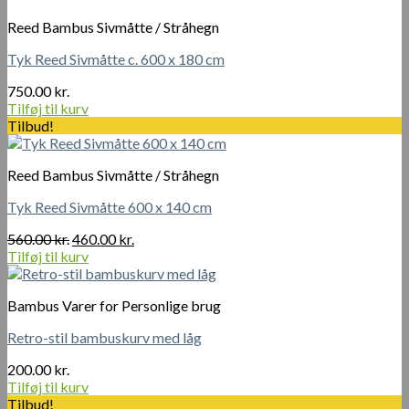
Reed Bambus Sivmåtte / Stråhegn
Tyk Reed Sivmåtte c. 600 x 180 cm
750.00
kr.
Tilføj til kurv
Tilbud!
Reed Bambus Sivmåtte / Stråhegn
Tyk Reed Sivmåtte 600 x 140 cm
Den
Den
560.00
kr.
460.00
kr.
oprindelige
aktuelle
Tilføj til kurv
pris
pris
var:
er:
Bambus Varer for Personlige brug
560.00 kr..
460.00 kr..
Retro-stil bambuskurv med låg
200.00
kr.
Tilføj til kurv
Tilbud!