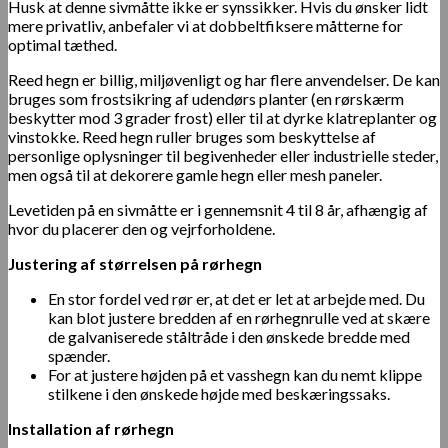
Husk at denne sivmåtte ikke er synssikker. Hvis du ønsker lidt
mere privatliv, anbefaler vi at dobbeltfiksere måtterne for
optimal tæthed.
Reed hegn er billig, miljøvenligt og har flere anvendelser. De kan
bruges som frostsikring af udendørs planter (en rørskærm
beskytter mod 3 grader frost) eller til at dyrke klatreplanter og
vinstokke. Reed hegn ruller bruges som beskyttelse af
personlige oplysninger til begivenheder eller industrielle steder,
men også til at dekorere gamle hegn eller mesh paneler.
Levetiden på en sivmåtte er i gennemsnit 4 til 8 år, afhængig af
hvor du placerer den og vejrforholdene.
Justering af størrelsen på rørhegn
En stor fordel ved rør er, at det er let at arbejde med. Du
kan blot justere bredden af ​​en rørhegnrulle ved at skære
de galvaniserede ståltråde i den ønskede bredde med
spænder.
For at justere højden på et vasshegn kan du nemt klippe
stilkene i den ønskede højde med beskæringssaks.
Installation af rørhegn