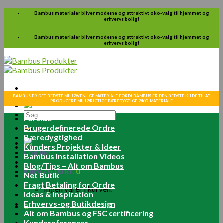
Skip
Bambus materialer bliver moderne og attraktivt øko-valg til hjemmet og
erhvervs bolig!
to
content
Bambus materialer bliver moderne og attraktivt øko-valg til hjemmet og
erhvervs bolig!
BAMBUS ER DET BEDSTE MILJØVENLIGE MATERIALE FORDI BAMBUS ER DEN BEDSTE KILDE TIL AT
PRODUCERE MILJØRIGTIGE BÆREDYGTIGE ØKO-MATERIALE
Søg
Forside
efter:
Brugerdefinerede Ordre
Bæredygtighed
Kunders Projekter & Ideer
Log ind
Bambus Installation Videos
Blog/Tips – Alt om Bambus
Kurv /
0.00
kr.
0
Net Butik
Fragt Betaling for Ordre
Ingen varer i kurven.
Ideas & Inspiration
Erhvervs-og Butikdesign
0
Alt om Bambus og FSC certificering
Kundereferencer