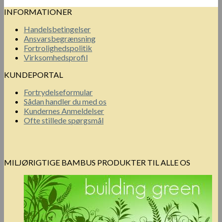
INFORMATIONER
Handelsbetingelser
Ansvarsbegrænsning
Fortrolighedspolitik
Virksomhedsprofil
KUNDEPORTAL
Fortrydelseformular
Sådan handler du med os
Kundernes Anmeldelser
Ofte stillede spørgsmål
MILJØRIGTIGE BAMBUS PRODUKTER TIL ALLE OS