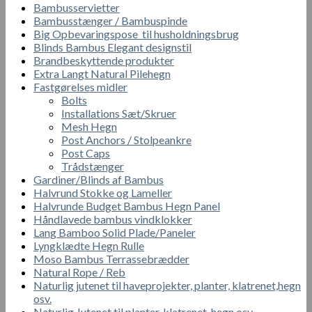
Bambusservietter
Bambusstænger / Bambuspinde
Big Opbevaringspose til husholdningsbrug
Blinds Bambus Elegant designstil
Brandbeskyttende produkter
Extra Langt Natural Pilehegn
Fastgørelses midler
Bolts
Installations Sæt/Skruer
Mesh Hegn
Post Anchors / Stolpeankre
Post Caps
Trådstænger
Gardiner/Blinds af Bambus
Halvrund Stokke og Lameller
Halvrunde Budget Bambus Hegn Panel
Håndlavede bambus vindklokker
Lang Bamboo Solid Plade/Paneler
Lyngklædte Hegn Rulle
Moso Bambus Terrassebrædder
Natural Rope / Reb
Naturlig jutenet til haveprojekter, planter, klatrenet,hegn
osv.
Naturlig Jutenet til planter, klatrenet, hegn osv.