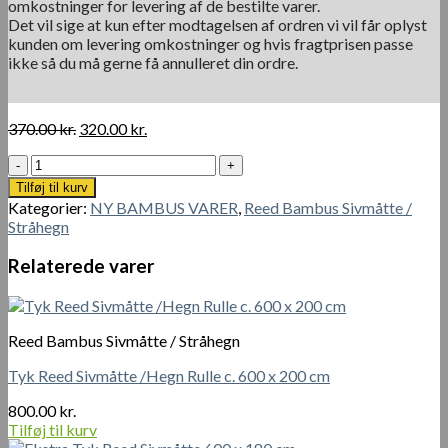
omkostninger for levering af de bestilte varer.
Det vil sige at kun efter modtagelsen af ordren vi vil får oplyst
kunden om levering omkostninger og hvis fragtprisen passe
ikke så du må gerne få annulleret din ordre.
Den
Den
370.00
kr.
320.00
kr.
oprindelige
aktuelle
Dobbelt
pris
pris
Tyk
var:
er:
Tilføj til kurv
Reed
370.00 kr..
320.00 kr..
Kategorier:
NY BAMBUS VARER
,
Reed Bambus Sivmåtte /
Sivmåtte
Stråhegn
300
x
Relaterede varer
150
cm
antal
Reed Bambus Sivmåtte / Stråhegn
Tyk Reed Sivmåtte /Hegn Rulle c. 600 x 200 cm
800.00
kr.
Tilføj til kurv