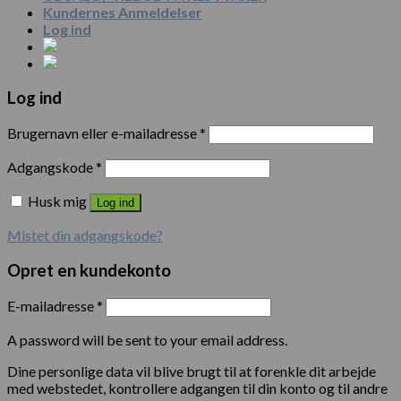
Kundernes Anmeldelser
Log ind
Log ind
Brugernavn eller e-mailadresse
*
Adgangskode
*
Husk mig
Log ind
Mistet din adgangskode?
Opret en kundekonto
E-mailadresse
*
A password will be sent to your email address.
Dine personlige data vil blive brugt til at forenkle dit arbejde
med webstedet, kontrollere adgangen til din konto og til andre