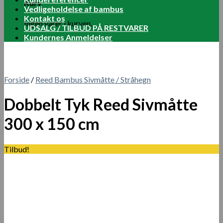
Kurv
Vedligeholdelse af bambus
Kontakt os
Ingen varer i kurven.
UDSALG / TILBUD PÅ RESTVARER
Kundernes Anmeldelser
Forside
/
Reed Bambus Sivmåtte / Stråhegn
Dobbelt Tyk Reed Sivmåtte
300 x 150 cm
Tilbud!