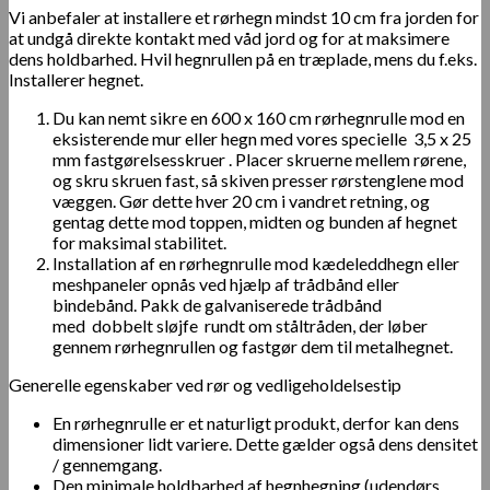
Vi anbefaler at installere et rørhegn mindst 10 cm fra jorden for
at undgå direkte kontakt med våd jord og for at maksimere
dens holdbarhed. Hvil hegnrullen på en træplade, mens du f.eks.
Installerer hegnet.
Du kan nemt sikre en 600 x 160 cm rørhegnrulle mod en
eksisterende mur eller hegn med vores specielle 3,5 x 25
mm fastgørelsesskruer . Placer skruerne mellem rørene,
og skru skruen fast, så skiven presser rørstenglene mod
væggen. Gør dette hver 20 cm i vandret retning, og
gentag dette mod toppen, midten og bunden af ​​hegnet
for maksimal stabilitet.
Installation af en rørhegnrulle mod kædeleddhegn eller
meshpaneler opnås ved hjælp af trådbånd eller
bindebånd. Pakk de galvaniserede trådbånd
med dobbelt sløjfe rundt om ståltråden, der løber
gennem rørhegnrullen og fastgør dem til metalhegnet.
Generelle egenskaber ved rør og vedligeholdelsestip
En rørhegnrulle er et naturligt produkt, derfor kan dens
dimensioner lidt variere. Dette gælder også dens densitet
/ gennemgang.
Den minimale holdbarhed af hegnhegning (udendørs