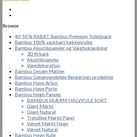
pris
pris
var:
er:
650.00 kr..
450.00 kr..
Browse
40-50 % RABAT Bambus Premium Toiletpapir
Bambus 100% vaskbart køkkenruller
Bambus Akustikpaneler og Vægbeklædning
3D firkant
Akustikpaneler
Vægdekoration
Bambus Design Møbler
Bambus Genanvendelige Rengørings produkter
Bambus Have Arbor
Bambus Have Porte
Bambus Hegn Paneler
BAMBUS SKÆRM HALVKULE SORT
Giant Mørkt
Giant Natural
Trendline Mørkt Panel
Vævet Mørkt Hegn
Vævet Natural
Bambus Hegn Rulle