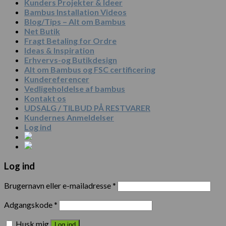
Kunders Projekter & Ideer
Bambus Installation Videos
Blog/Tips – Alt om Bambus
Net Butik
Fragt Betaling for Ordre
Ideas & Inspiration
Erhvervs-og Butikdesign
Alt om Bambus og FSC certificering
Kundereferencer
Vedligeholdelse af bambus
Kontakt os
UDSALG / TILBUD PÅ RESTVARER
Kundernes Anmeldelser
Log ind
Log ind
Brugernavn eller e-mailadresse
*
Adgangskode
*
Husk mig
Log ind