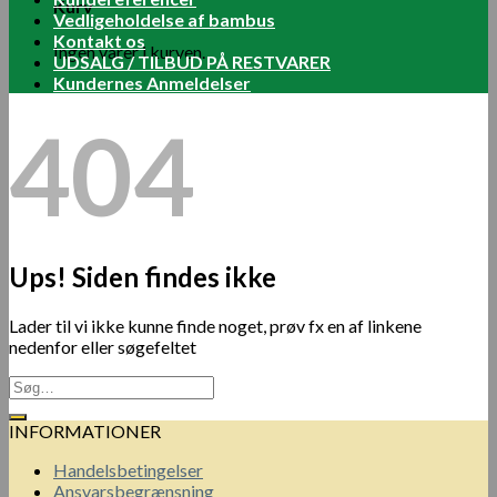
Kurv
Vedligeholdelse af bambus
Kontakt os
Ingen varer i kurven.
UDSALG / TILBUD PÅ RESTVARER
Kundernes Anmeldelser
404
Ups! Siden findes ikke
Lader til vi ikke kunne finde noget, prøv fx en af linkene
nedenfor eller søgefeltet
INFORMATIONER
Handelsbetingelser
Ansvarsbegrænsning