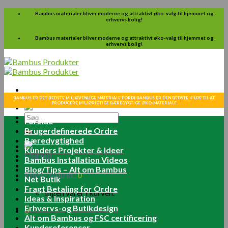
Skip
Bambus materialer bliver moderne og attraktivt øko-valg til hjemmet og
erhvervs bolig!
to
content
Bambus materialer bliver moderne og attraktivt øko-valg til hjemmet og
erhvervs bolig!
BAMBUS ER DET BEDSTE MILJØVENLIGE MATERIALE FORDI BAMBUS ER DEN BEDSTE KILDE TIL AT
PRODUCERE MILJØRIGTIGE BÆREDYGTIGE ØKO-MATERIALE
Søg
Forside
efter:
Brugerdefinerede Ordre
Bæredygtighed
Kunders Projekter & Ideer
Log ind
Bambus Installation Videos
Blog/Tips – Alt om Bambus
Kurv /
0.00
kr.
0
Net Butik
Fragt Betaling for Ordre
Ingen varer i kurven.
Ideas & Inspiration
Erhvervs-og Butikdesign
0
Alt om Bambus og FSC certificering
Kundereferencer