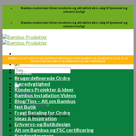
Skip
Bambus materialer bliver moderne og attraktivt øko-valg til hjemmet og
erhvervs bolig!
to
content
Bambus materialer bliver moderne og attraktivt øko-valg til hjemmet og
erhvervs bolig!
BAMBUS ER DET BEDSTE MILJØVENLIGE MATERIALE FORDI BAMBUS ER DEN BEDSTE KILDE TIL AT
PRODUCERE MILJØRIGTIGE BÆREDYGTIGE ØKO-MATERIALE
Søg
Forside
efter:
Brugerdefinerede Ordre
Bæredygtighed
Kunders Projekter & Ideer
Log ind
Bambus Installation Videos
Blog/Tips – Alt om Bambus
Kurv /
0.00
kr.
0
Net Butik
Fragt Betaling for Ordre
Ingen varer i kurven.
Ideas & Inspiration
Erhvervs-og Butikdesign
0
Alt om Bambus og FSC certificering
Kundereferencer