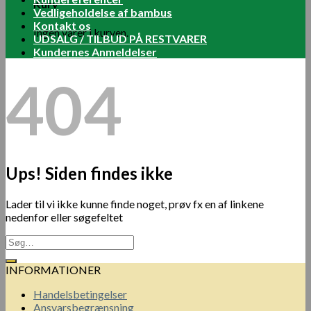
Kurv
Vedligeholdelse af bambus
Kontakt os
Ingen varer i kurven.
UDSALG / TILBUD PÅ RESTVARER
Kundernes Anmeldelser
404
Ups! Siden findes ikke
Lader til vi ikke kunne finde noget, prøv fx en af linkene
nedenfor eller søgefeltet
INFORMATIONER
Handelsbetingelser
Ansvarsbegrænsning