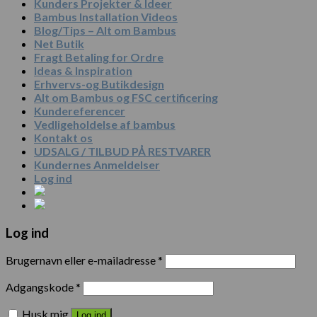
Kunders Projekter & Ideer
Bambus Installation Videos
Blog/Tips – Alt om Bambus
Net Butik
Fragt Betaling for Ordre
Ideas & Inspiration
Erhvervs-og Butikdesign
Alt om Bambus og FSC certificering
Kundereferencer
Vedligeholdelse af bambus
Kontakt os
UDSALG / TILBUD PÅ RESTVARER
Kundernes Anmeldelser
Log ind
Log ind
Brugernavn eller e-mailadresse
*
Adgangskode
*
Husk mig
Log ind