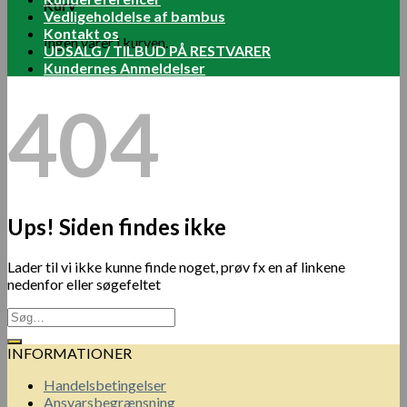
Kurv
Vedligeholdelse af bambus
Kontakt os
Ingen varer i kurven.
UDSALG / TILBUD PÅ RESTVARER
Kundernes Anmeldelser
404
Ups! Siden findes ikke
Lader til vi ikke kunne finde noget, prøv fx en af linkene
nedenfor eller søgefeltet
INFORMATIONER
Handelsbetingelser
Ansvarsbegrænsning