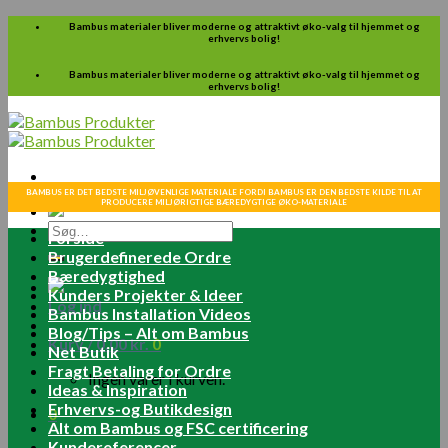
Skip
Bambus materialer bliver moderne og attraktivt øko-valg til hjemmet og
erhvervs bolig!
to
content
Bambus materialer bliver moderne og attraktivt øko-valg til hjemmet og
erhvervs bolig!
BAMBUS ER DET BEDSTE MILJØVENLIGE MATERIALE FORDI BAMBUS ER DEN BEDSTE KILDE TIL AT
PRODUCERE MILJØRIGTIGE BÆREDYGTIGE ØKO-MATERIALE
Søg
Forside
efter:
Brugerdefinerede Ordre
Bæredygtighed
Kunders Projekter & Ideer
Log ind
Bambus Installation Videos
Blog/Tips – Alt om Bambus
Kurv /
0.00
kr.
0
Net Butik
Fragt Betaling for Ordre
Ingen varer i kurven.
Ideas & Inspiration
Erhvervs-og Butikdesign
0
Alt om Bambus og FSC certificering
Kundereferencer