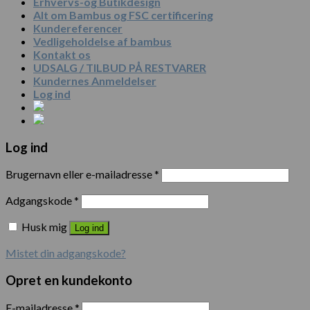
Erhvervs-og Butikdesign
Alt om Bambus og FSC certificering
Kundereferencer
Vedligeholdelse af bambus
Kontakt os
UDSALG / TILBUD PÅ RESTVARER
Kundernes Anmeldelser
Log ind
Log ind
Brugernavn eller e-mailadresse
*
Adgangskode
*
Husk mig
Log ind
Mistet din adgangskode?
Opret en kundekonto
E-mailadresse
*