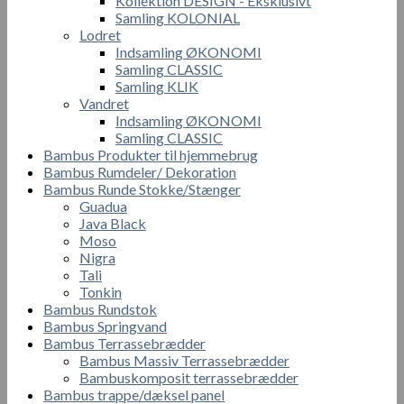
Kollektion DESIGN - Eksklusivt
Samling KOLONIAL
Lodret
Indsamling ØKONOMI
Samling CLASSIC
Samling KLIK
Vandret
Indsamling ØKONOMI
Samling CLASSIC
Bambus Produkter til hjemmebrug
Bambus Rumdeler/ Dekoration
Bambus Runde Stokke/Stænger
Guadua
Java Black
Moso
Nigra
Tali
Tonkin
Bambus Rundstok
Bambus Springvand
Bambus Terrassebrædder
Bambus Massiv Terrassebrædder
Bambuskomposit terrassebrædder
Bambus trappe/dæksel panel