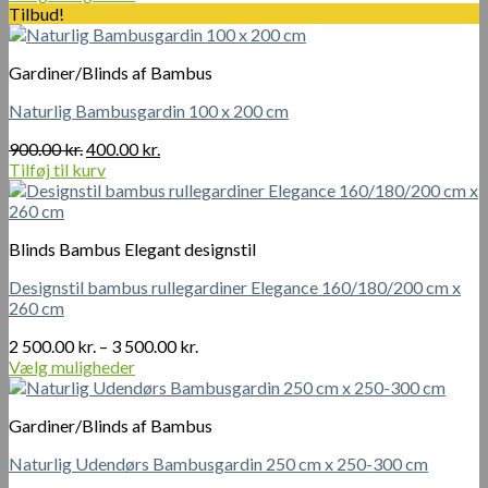
Dette
til
Tilbud!
vare
800.00 kr.
har
Gardiner/Blinds af Bambus
flere
varianter.
Naturlig Bambusgardin 100 x 200 cm
Mulighederne
kan
Den
Den
900.00
kr.
400.00
kr.
vælges
oprindelige
aktuelle
Tilføj til kurv
på
pris
pris
varesiden
var:
er:
900.00 kr..
400.00 kr..
Blinds Bambus Elegant designstil
Designstil bambus rullegardiner Elegance 160/180/200 cm x
260 cm
Prisinterval:
2 500.00
kr.
–
3 500.00
kr.
2
Vælg muligheder
Dette
500.00 kr.
vare
til
Gardiner/Blinds af Bambus
har
3
flere
500.00 kr.
Naturlig Udendørs Bambusgardin 250 cm x 250-300 cm
varianter.