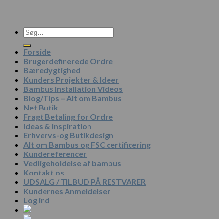
Søg
efter:
Forside
Brugerdefinerede Ordre
Bæredygtighed
Kunders Projekter & Ideer
Bambus Installation Videos
Blog/Tips – Alt om Bambus
Net Butik
Fragt Betaling for Ordre
Ideas & Inspiration
Erhvervs-og Butikdesign
Alt om Bambus og FSC certificering
Kundereferencer
Vedligeholdelse af bambus
Kontakt os
UDSALG / TILBUD PÅ RESTVARER
Kundernes Anmeldelser
Log ind