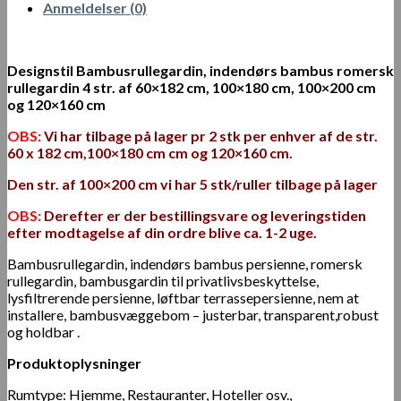
Anmeldelser (0)
Designstil Bambusrullegardin, indendørs bambus romersk
rullegardin 4 str. af 60×182 cm, 100×180 cm, 100×200 cm
og 120×160 cm
OBS:
Vi har tilbage på lager pr 2 stk per enhver af de str.
60 x 182 cm,100×180 cm
cm og 120×160 cm.
Den str. af 100×200 cm vi har 5 stk/ruller tilbage på lager
OBS:
Derefter er der bestillingsvare og leveringstiden
efter modtagelse af din ordre blive ca. 1-2 uge.
Bambusrullegardin, indendørs bambus persienne, romersk
rullegardin, bambusgardin til privatlivsbeskyttelse,
lysfiltrerende persienne, løftbar terrassepersienne, nem at
installere, bambusvæggebom – justerbar, transparent,robust
og holdbar .
Produktoplysninger
Rumtype: Hjemme, Restauranter, Hoteller osv.,