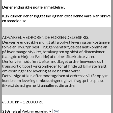
Der er endnu ikke nogle anmeldelser.
Kun kunder, der er logget ind og har købt denne vare, kan skrive
en anmeldelse.
ADVARSEL VEDRØRENDE FORSENDELSESPRIS:
Desværre er det ikke muligt at få oplyst leveringsomkostninger
forvejen, dvs. før bestilling gennemført, da det helt komme an
på hvor mange stykker, totalvægten og sidst af dimensioner
(Længde x Højde x Bredde) af de bestilte/købte varer.
Derfor vi er nødt først, efter modtaget ordre, henvende os til
transport og post virksomheder for at finde ud billigste fragt
omkostninger for levering af de bestilte varer.
Det vil sige at kun efter modtagelsen af ordren vi vil får oplyst
kunden om levering omkostninger og hvis fragtprisen passe
ikke så du må gerne få annulleret din ordre.
Prisinterval:
650.00
kr.
–
1 200.00
kr.
650.00 kr.
Ryd
Størrelse
til