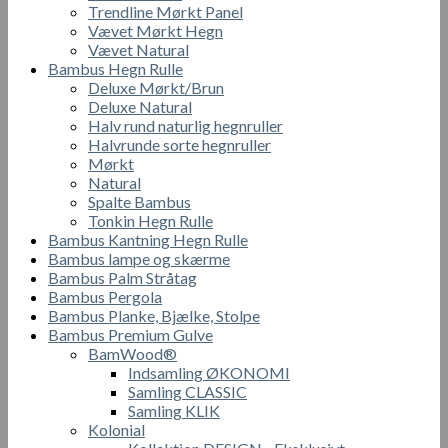
Trendline Mørkt Panel
Vævet Mørkt Hegn
Vævet Natural
Bambus Hegn Rulle
Deluxe Mørkt/Brun
Deluxe Natural
Halv rund naturlig hegnruller
Halvrunde sorte hegnruller
Mørkt
Natural
Spalte Bambus
Tonkin Hegn Rulle
Bambus Kantning Hegn Rulle
Bambus lampe og skærme
Bambus Palm Stråtag
Bambus Pergola
Bambus Planke, Bjælke, Stolpe
Bambus Premium Gulve
BamWood®
Indsamling ØKONOMI
Samling CLASSIC
Samling KLIK
Kolonial