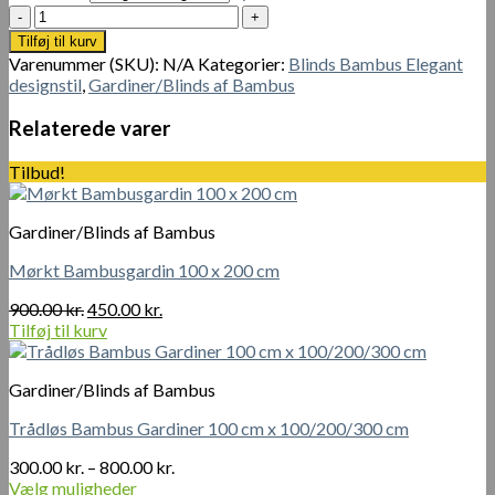
1
Designstil
200.00 kr.
indendørs
Tilføj til kurv
bambus
Varenummer (SKU):
N/A
Kategorier:
Blinds Bambus Elegant
romersk
designstil
,
Gardiner/Blinds af Bambus
rullegardin
4
Relaterede varer
str.
af
Tilbud!
60x182
cm,100x180
cm,100x200
Gardiner/Blinds af Bambus
cm
og
Mørkt Bambusgardin 100 x 200 cm
120x160
Den
Den
cm
900.00
kr.
450.00
kr.
oprindelige
aktuelle
antal
Tilføj til kurv
pris
pris
var:
er:
Gardiner/Blinds af Bambus
900.00 kr..
450.00 kr..
Trådløs Bambus Gardiner 100 cm x 100/200/300 cm
Prisinterval:
300.00
kr.
–
800.00
kr.
300.00 kr.
Vælg muligheder