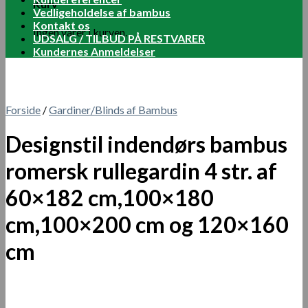
Kurv
Vedligeholdelse af bambus
Kontakt os
Ingen varer i kurven.
UDSALG / TILBUD PÅ RESTVARER
Kundernes Anmeldelser
Forside
/
Gardiner/Blinds af Bambus
Designstil indendørs bambus
romersk rullegardin 4 str. af
60×182 cm,100×180
cm,100×200 cm og 120×160
cm