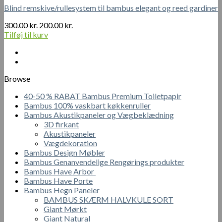
Blind remskive/rullesystem til bambus elegant og reed gardiner
Den
Den
300.00
kr.
200.00
kr.
oprindelige
aktuelle
Tilføj til kurv
pris
pris
var:
er:
300.00 kr..
200.00 kr..
Browse
40-50 % RABAT Bambus Premium Toiletpapir
Bambus 100% vaskbart køkkenruller
Bambus Akustikpaneler og Vægbeklædning
3D firkant
Akustikpaneler
Vægdekoration
Bambus Design Møbler
Bambus Genanvendelige Rengørings produkter
Bambus Have Arbor
Bambus Have Porte
Bambus Hegn Paneler
BAMBUS SKÆRM HALVKULE SORT
Giant Mørkt
Giant Natural