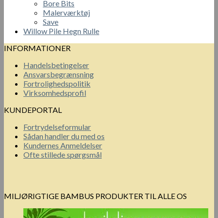
Bore Bits
Malerværktøj
Save
Willow Pile Hegn Rulle
INFORMATIONER
Handelsbetingelser
Ansvarsbegrænsning
Fortrolighedspolitik
Virksomhedsprofil
KUNDEPORTAL
Fortrydelseformular
Sådan handler du med os
Kundernes Anmeldelser
Ofte stillede spørgsmål
MILJØRIGTIGE BAMBUS PRODUKTER TIL ALLE OS