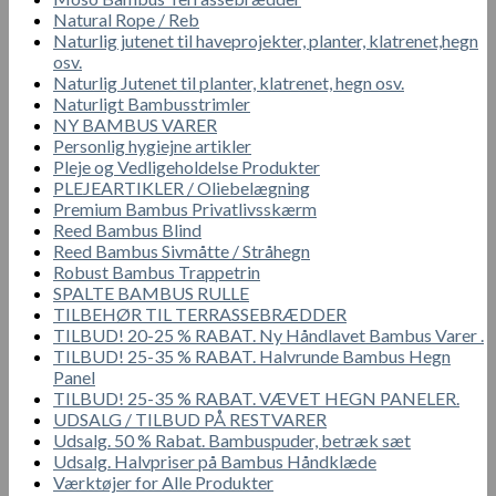
Natural Rope / Reb
Naturlig jutenet til haveprojekter, planter, klatrenet,hegn
osv.
Naturlig Jutenet til planter, klatrenet, hegn osv.
Naturligt Bambusstrimler
NY BAMBUS VARER
Personlig hygiejne artikler
Pleje og Vedligeholdelse Produkter
PLEJEARTIKLER / Oliebelægning
Premium Bambus Privatlivsskærm
Reed Bambus Blind
Reed Bambus Sivmåtte / Stråhegn
Robust Bambus Trappetrin
SPALTE BAMBUS RULLE
TILBEHØR TIL TERRASSEBRÆDDER
TILBUD! 20-25 % RABAT. Ny Håndlavet Bambus Varer .
TILBUD! 25-35 % RABAT. Halvrunde Bambus Hegn
Panel
TILBUD! 25-35 % RABAT. VÆVET HEGN PANELER.
UDSALG / TILBUD PÅ RESTVARER
Udsalg. 50 % Rabat. Bambuspuder, betræk sæt
Udsalg. Halvpriser på Bambus Håndklæde
Værktøjer for Alle Produkter