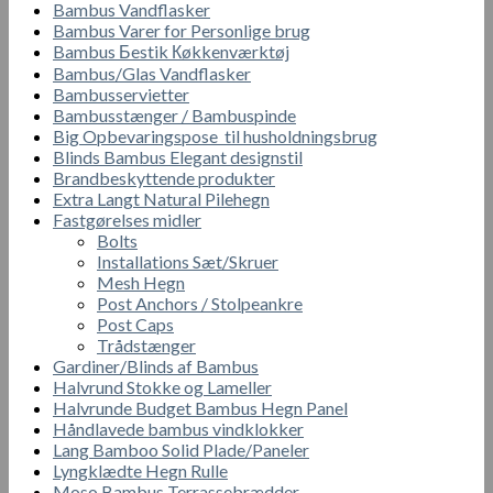
Bambus Vandflasker
Bambus Varer for Personlige brug
Bambus Бestik Кøkkenværktøj
Bambus/Glas Vandflasker
Bambusservietter
Bambusstænger / Bambuspinde
Big Opbevaringspose til husholdningsbrug
Blinds Bambus Elegant designstil
Brandbeskyttende produkter
Extra Langt Natural Pilehegn
Fastgørelses midler
Bolts
Installations Sæt/Skruer
Mesh Hegn
Post Anchors / Stolpeankre
Post Caps
Trådstænger
Gardiner/Blinds af Bambus
Halvrund Stokke og Lameller
Halvrunde Budget Bambus Hegn Panel
Håndlavede bambus vindklokker
Lang Bamboo Solid Plade/Paneler
Lyngklædte Hegn Rulle
Moso Bambus Terrassebrædder