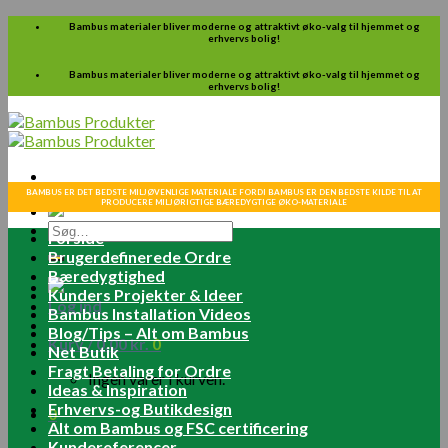
Skip
Bambus materialer bliver moderne og attraktivt øko-valg til hjemmet og
erhvervs bolig!
to
content
Bambus materialer bliver moderne og attraktivt øko-valg til hjemmet og
erhvervs bolig!
BAMBUS ER DET BEDSTE MILJØVENLIGE MATERIALE FORDI BAMBUS ER DEN BEDSTE KILDE TIL AT
PRODUCERE MILJØRIGTIGE BÆREDYGTIGE ØKO-MATERIALE
Søg
Forside
efter:
Brugerdefinerede Ordre
Bæredygtighed
Kunders Projekter & Ideer
Log ind
Bambus Installation Videos
Blog/Tips – Alt om Bambus
Kurv /
0.00
kr.
0
Net Butik
Fragt Betaling for Ordre
Ingen varer i kurven.
Ideas & Inspiration
Erhvervs-og Butikdesign
0
Alt om Bambus og FSC certificering
Kundereferencer