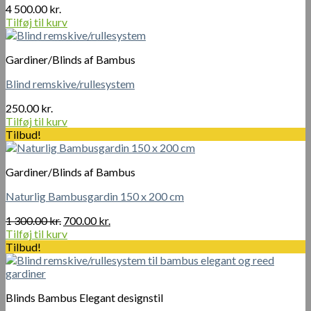
Mulighederne
4 500.00
kr.
kan
Tilføj til kurv
vælges
på
varesiden
Gardiner/Blinds af Bambus
Blind remskive/rullesystem
250.00
kr.
Tilføj til kurv
Tilbud!
Gardiner/Blinds af Bambus
Naturlig Bambusgardin 150 x 200 cm
Den
Den
1 300.00
kr.
700.00
kr.
oprindelige
aktuelle
Tilføj til kurv
pris
pris
Tilbud!
var:
er:
1
700.00 kr..
300.00 kr..
Blinds Bambus Elegant designstil