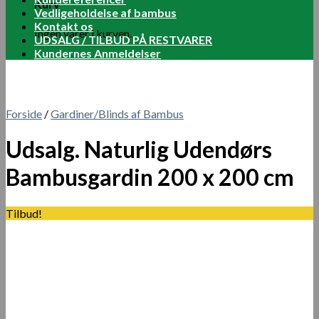
Kurv
Vedligeholdelse af bambus
Kontakt os
Ingen varer i kurven.
UDSALG / TILBUD PÅ RESTVARER
Kundernes Anmeldelser
Forside
/
Gardiner/Blinds af Bambus
Udsalg. Naturlig Udendørs
Bambusgardin 200 x 200 cm
Tilbud!