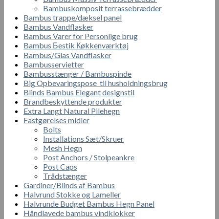
Bambuskomposit terrassebrædder
Bambus trappe/dæksel panel
Bambus Vandflasker
Bambus Varer for Personlige brug
Bambus Бestik Кøkkenværktøj
Bambus/Glas Vandflasker
Bambusservietter
Bambusstænger / Bambuspinde
Big Opbevaringspose til husholdningsbrug
Blinds Bambus Elegant designstil
Brandbeskyttende produkter
Extra Langt Natural Pilehegn
Fastgørelses midler
Bolts
Installations Sæt/Skruer
Mesh Hegn
Post Anchors / Stolpeankre
Post Caps
Trådstænger
Gardiner/Blinds af Bambus
Halvrund Stokke og Lameller
Halvrunde Budget Bambus Hegn Panel
Håndlavede bambus vindklokker