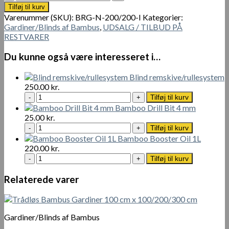
Naturlig
var:
er:
Tilføj til kurv
Udendørs
1
800.00 kr..
Varenummer (SKU):
BRG-N-200/200-I
Kategorier:
Bambusgardin
600.00 kr..
Gardiner/Blinds af Bambus
,
UDSALG / TILBUD PÅ
200
RESTVARER
x
200
Du kunne også være interesseret i…
cm
antal
Blind remskive/rullesystem
250.00
kr.
Blind
Tilføj til kurv
remskive/rullesystem
Bamboo Drill Bit 4 mm
antal
25.00
kr.
Bamboo
Tilføj til kurv
Drill
Bamboo Booster Oil 1L
Bit
220.00
kr.
4
Bamboo
Tilføj til kurv
mm
Booster
antal
Oil
Relaterede varer
1L
antal
Gardiner/Blinds af Bambus