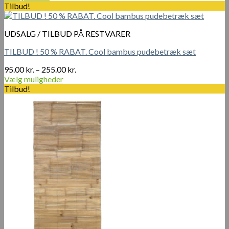
pris
pris
Tilbud!
var:
er:
290.00 kr..
230.00 kr..
UDSALG / TILBUD PÅ RESTVARER
TILBUD ! 50 % RABAT. Cool bambus pudebetræk sæt
Prisinterval:
95.00
kr.
–
255.00
kr.
95.00 kr.
Vælg muligheder
Dette
til
Tilbud!
vare
255.00 kr.
har
flere
varianter.
Mulighederne
kan
vælges
på
varesiden