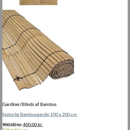
Gardiner/Blinds af Bambus
Naturlig Bambusgardin 100 x 200 cm
Den
Den
900.00
kr.
400.00
kr.
oprindelige
aktuelle
Tilføj til kurv