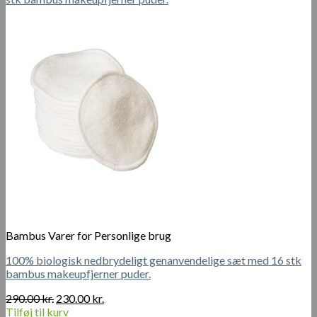
900.00 kr..
400.00 kr..
Bambus Varer for Personlige brug
100% biologisk nedbrydeligt genanvendelige sæt med 16 stk
bambus makeupfjerner puder.
Den
Den
290.00
kr.
230.00
kr.
oprindelige
aktuelle
Tilføj til kurv