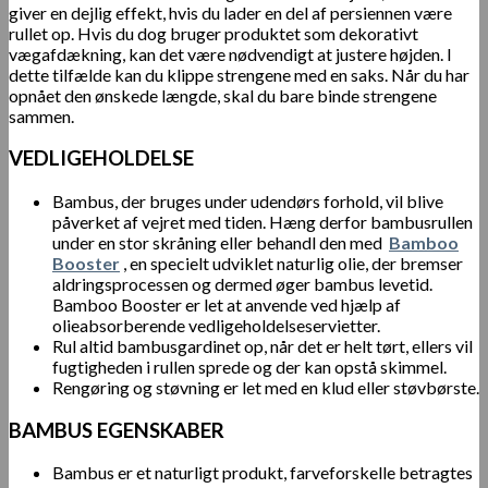
giver en dejlig effekt, hvis du lader en del af persiennen være
rullet op. Hvis du dog bruger produktet som dekorativt
vægafdækning, kan det være nødvendigt at justere højden. I
dette tilfælde kan du klippe strengene med en saks. Når du har
opnået den ønskede længde, skal du bare binde strengene
sammen.
VEDLIGEHOLDELSE
Bambus, der bruges under udendørs forhold, vil blive
påverket af vejret med tiden. Hæng derfor bambusrullen
under en stor skråning eller behandl den med
Bamboo
Booster
, en specielt udviklet naturlig olie, der bremser
aldringsprocessen og dermed øger bambus levetid.
Bamboo Booster er let at anvende ved hjælp af
olieabsorberende vedligeholdelseservietter.
Rul altid bambusgardinet op, når det er helt tørt, ellers vil
fugtigheden i rullen sprede og der kan opstå skimmel.
Rengøring og støvning er let med en klud eller støvbørste.
BAMBUS EGENSKABER
Bambus er et naturligt produkt, farveforskelle betragtes