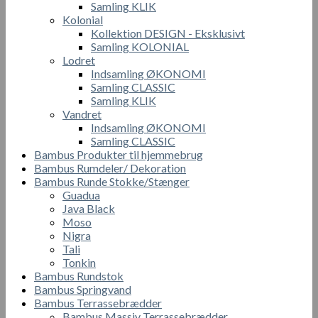
Samling KLIK
Kolonial
Kollektion DESIGN - Eksklusivt
Samling KOLONIAL
Lodret
Indsamling ØKONOMI
Samling CLASSIC
Samling KLIK
Vandret
Indsamling ØKONOMI
Samling CLASSIC
Bambus Produkter til hjemmebrug
Bambus Rumdeler/ Dekoration
Bambus Runde Stokke/Stænger
Guadua
Java Black
Moso
Nigra
Tali
Tonkin
Bambus Rundstok
Bambus Springvand
Bambus Terrassebrædder
Bambus Massiv Terrassebrædder