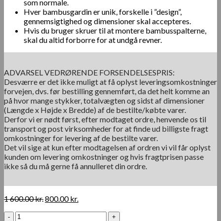
som normale.
Hver bambusgardin er unik, forskelle i ”design”,
gennemsigtighed og dimensioner skal accepteres.
Hvis du bruger skruer til at montere bambusspalterne,
skal du altid forborre for at undgå revner.
ADVARSEL VEDRØRENDE FORSENDELSESPRIS:
Desværre er det ikke muligt at få oplyst leveringsomkostninger
forvejen, dvs. før bestilling gennemført, da det helt komme an
på hvor mange stykker, totalvægten og sidst af dimensioner
(Længde x Højde x Bredde) af de bestilte/købte varer.
Derfor vi er nødt først, efter modtaget ordre, henvende os til
transport og post virksomheder for at finde ud billigste fragt
omkostninger for levering af de bestilte varer.
Det vil sige at kun efter modtagelsen af ordren vi vil får oplyst
kunden om levering omkostninger og hvis fragtprisen passe
ikke så du må gerne få annulleret din ordre.
Den
Den
1 600.00
kr.
800.00
kr.
oprindelige
aktuelle
Udsalg.
pris
pris