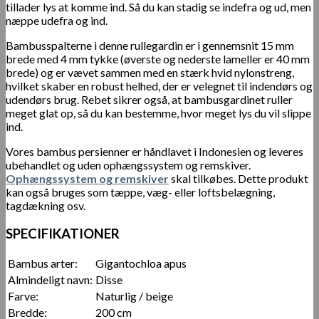
tillader lys at komme ind. Så du kan stadig se indefra og ud, men
næppe udefra og ind.
Bambusspalterne i denne rullegardin er i gennemsnit 15 mm
brede med 4 mm tykke (øverste og nederste lameller er 40 mm
brede) og er vævet sammen med en stærk hvid nylonstreng,
hvilket skaber en robust helhed, der er velegnet til indendørs og
udendørs brug. Rebet sikrer også, at bambusgardinet ruller
meget glat op, så du kan bestemme, hvor meget lys du vil slippe
ind.
Vores bambus persienner er håndlavet i Indonesien og leveres
ubehandlet og uden ophængssystem og remskiver.
Ophængssystem og remskiver
skal tilkøbes. Dette produkt
kan også bruges som tæppe, væg- eller loftsbelægning,
tagdækning osv.
SPECIFIKATIONER
Bambus arter:
Gigantochloa apus
Almindeligt navn:
Disse
Farve:
Naturlig / beige
Bredde:
200 cm