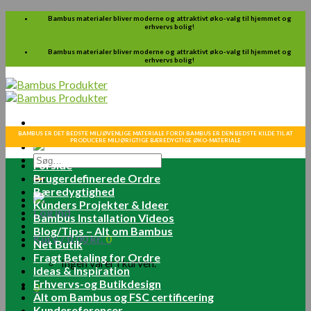
Skip
Bambus materialer bliver moderne og attraktivt øko-valg til hjemmet og
erhvervs bolig!
to
content
Bambus materialer bliver moderne og attraktivt øko-valg til hjemmet og
erhvervs bolig!
BAMBUS ER DET BEDSTE MILJØVENLIGE MATERIALE FORDI BAMBUS ER DEN BEDSTE KILDE TIL AT
PRODUCERE MILJØRIGTIGE BÆREDYGTIGE ØKO-MATERIALE
Søg
Forside
efter:
Brugerdefinerede Ordre
Bæredygtighed
Kunders Projekter & Ideer
Log ind
Bambus Installation Videos
Blog/Tips – Alt om Bambus
Kurv /
0.00
kr.
0
Net Butik
Fragt Betaling for Ordre
Ingen varer i kurven.
Ideas & Inspiration
Erhvervs-og Butikdesign
0
Alt om Bambus og FSC certificering
Kundereferencer