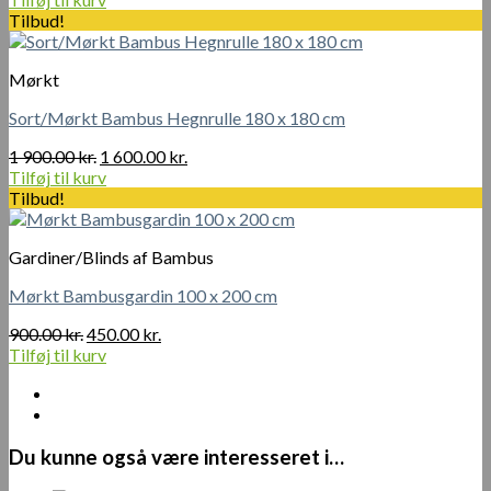
pris
pris
Tilbud!
var:
er:
900.00 kr..
400.00 kr..
Mørkt
Sort/Mørkt Bambus Hegnrulle 180 x 180 cm
Den
Den
1 900.00
kr.
1 600.00
kr.
oprindelige
aktuelle
Tilføj til kurv
pris
pris
Tilbud!
var:
er:
1
1
Gardiner/Blinds af Bambus
900.00 kr..
600.00 kr..
Mørkt Bambusgardin 100 x 200 cm
Den
Den
900.00
kr.
450.00
kr.
oprindelige
aktuelle
Tilføj til kurv
pris
pris
var:
er:
900.00 kr..
450.00 kr..
Du kunne også være interesseret i…