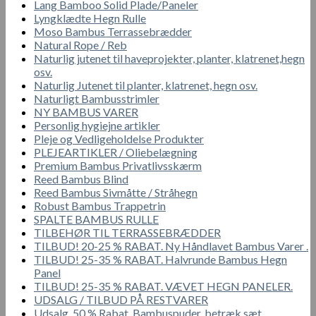
Lang Bamboo Solid Plade/Paneler
Lyngklædte Hegn Rulle
Moso Bambus Terrassebrædder
Natural Rope / Reb
Naturlig jutenet til haveprojekter, planter, klatrenet,hegn
osv.
Naturlig Jutenet til planter, klatrenet, hegn osv.
Naturligt Bambusstrimler
NY BAMBUS VARER
Personlig hygiejne artikler
Pleje og Vedligeholdelse Produkter
PLEJEARTIKLER / Oliebelægning
Premium Bambus Privatlivsskærm
Reed Bambus Blind
Reed Bambus Sivmåtte / Stråhegn
Robust Bambus Trappetrin
SPALTE BAMBUS RULLE
TILBEHØR TIL TERRASSEBRÆDDER
TILBUD! 20-25 % RABAT. Ny Håndlavet Bambus Varer .
TILBUD! 25-35 % RABAT. Halvrunde Bambus Hegn
Panel
TILBUD! 25-35 % RABAT. VÆVET HEGN PANELER.
UDSALG / TILBUD PÅ RESTVARER
Udsalg. 50 % Rabat. Bambuspuder, betræk sæt