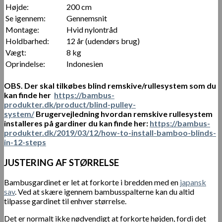
Højde:
200 cm
Se igennem:
Gennemsnit
Montage:
Hvid nylontråd
Holdbarhed:
12 år (udendørs brug)
Vægt:
8 kg
Oprindelse:
Indonesien
OBS.
Der skal tilkøbes blind remskive/rullesystem som du
kan finde her
https://bambus-
produkter.dk/product/blind-pulley-
system/
Brugervejledning hvordan remskive rullesystem
installeres på gardiner du kan finde her:
https://bambus-
produkter.dk/2019/03/12/how-to-install-bamboo-blinds-
in-12-steps
JUSTERING AF STØRRELSE
Bambusgardinet er let at forkorte i bredden med en
japansk
sav
. Ved at skære igennem bambusspalterne kan du altid
tilpasse gardinet til enhver størrelse.
Det er normalt ikke nødvendigt at forkorte højden, fordi det