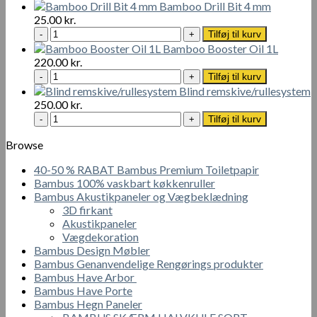
Bamboo Drill Bit 4 mm
25.00
kr.
Bamboo
Tilføj til kurv
Drill
Bamboo Booster Oil 1L
Bit
220.00
kr.
4
Bamboo
Tilføj til kurv
mm
Booster
Blind remskive/rullesystem
antal
Oil
250.00
kr.
1L
Blind
Tilføj til kurv
antal
remskive/rullesystem
antal
Browse
40-50 % RABAT Bambus Premium Toiletpapir
Bambus 100% vaskbart køkkenruller
Bambus Akustikpaneler og Vægbeklædning
3D firkant
Akustikpaneler
Vægdekoration
Bambus Design Møbler
Bambus Genanvendelige Rengørings produkter
Bambus Have Arbor
Bambus Have Porte
Bambus Hegn Paneler