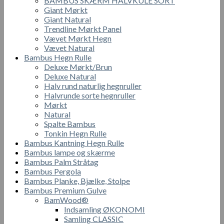
BAMBUS SKÆRM HALVKULE SORT
Giant Mørkt
Giant Natural
Trendline Mørkt Panel
Vævet Mørkt Hegn
Vævet Natural
Bambus Hegn Rulle
Deluxe Mørkt/Brun
Deluxe Natural
Halv rund naturlig hegnruller
Halvrunde sorte hegnruller
Mørkt
Natural
Spalte Bambus
Tonkin Hegn Rulle
Bambus Kantning Hegn Rulle
Bambus lampe og skærme
Bambus Palm Stråtag
Bambus Pergola
Bambus Planke, Bjælke, Stolpe
Bambus Premium Gulve
BamWood®
Indsamling ØKONOMI
Samling CLASSIC