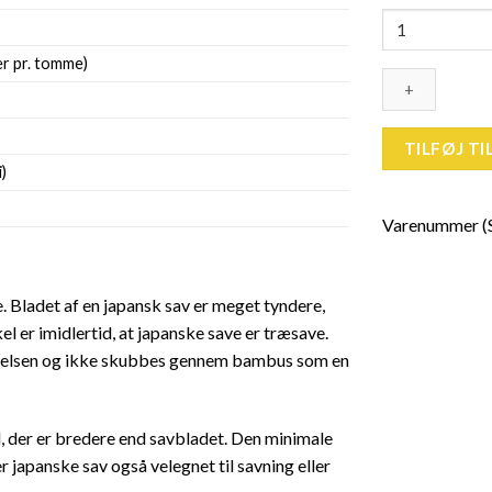
Japansk
Sav
r pr. tomme)
200
mm
antal
TILFØJ TI
i)
Varenummer (
 Bladet af en japansk sav er meget tyndere,
l er imidlertid, at japanske save er træsave.
ægelsen og ikke skubbes gennem bambus som en
, der er bredere end savbladet. Den minimale
 er japanske sav også velegnet til savning eller