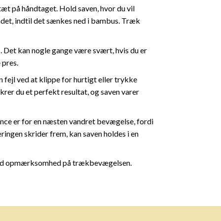
æt på håndtaget. Hold saven, hvor du vil
adet, indtil det sænkes ned i bambus. Træk
. Det kan nogle gange være svært, hvis du er
 pres.
ejl ved at klippe for hurtigt eller trykke
krer du et perfekt resultat, og saven varer
nce er for en næsten vandret bevægelse, fordi
ngen skrider frem, kan saven holdes i en
 med opmærksomhed på trækbevægelsen.