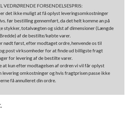
L VEDRØRENDE FORSENDELSESPRIS:
r det ikke muligt at få oplyst leveringsomkostninger
dvs. før bestilling gennemført, da det helt komme an på
e stykker, totalvægten og sidst af dimensioner (Længde
Bredde) af de bestilte/købte varer.
er nødt først, efter modtaget ordre, henvende os til
og post virksomheder for at finde ud billigste fragt
er for levering af de bestilte varer.
ge at kun efter modtagelsen af ordren vi vil får oplyst
 levering omkostninger og hvis fragtprisen passe ikke
erne få annulleret din ordre.
.