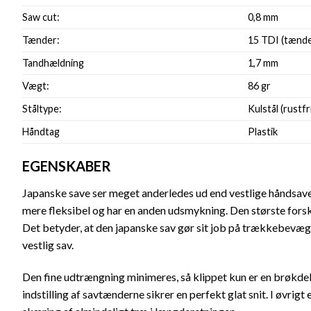
Saw cut:
0,8 mm
Tænder:
15 TDI (tænde
Tandhældning
1,7 mm
Vægt:
86 gr
Ståltype:
Kulstål (rustfr
Håndtag
Plastik
EGENSKABER
Japanske save ser meget anderledes ud end vestlige håndsave.
mere fleksibel og har en anden udsmykning. Den største forske
Det betyder, at den japanske sav gør sit job på trækkebev
vestlig sav.
Den fine udtrængning minimeres, så klippet kun er en brøkdel
indstilling af savtænderne sikrer en perfekt glat snit. I øvrigt