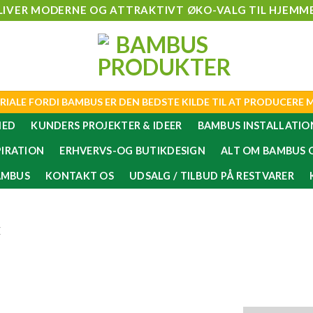
LIVER MODERNE OG ATTRAKTIVT ØKO-VALG TIL HJEMME
RIALE FORDI BAMBUS ER DEN BEDSTE KILDE TIL AT PRODUCERE
HED
KUNDERS PROJEKTER & IDEER
BAMBUS INSTALLATIO
PIRATION
ERHVERVS-OG BUTIKDESIGN
ALT OM BAMBUS O
AMBUS
KONTAKT OS
UDSALG / TILBUD PÅ RESTVARER
E