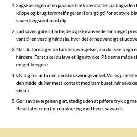
Sågskæringen af en japansk træk sav starter på bagsiden t
klippe og brug tommelfingeren (forsigtigt) for at styre bl
saven langsomt mod dig.
Lad saven gøre sit arbejde og ikke anvende for meget pres
vant til en vestlig håndsås, hvor det er nødvendigt at udøve
Når du foretager de første bevægelser, må du ikke begå en f
hårdere. Først skal du lave et lige stykke. På denne måde si
meget længere.
Øv dig for at få den bedste skæringsvinkel. Vores præfere
den måde, du har mest kontakt med bambuset, når savskæri
vinkel.
Gør savbevægelsen glat, stadig uden at påføre tryk og
Resultatet er en fin, ren skæring med hvert savværk.