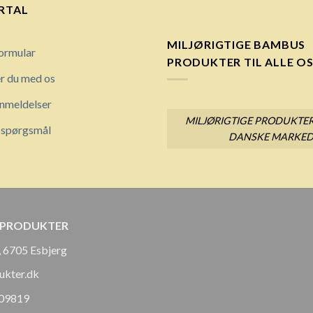
RTAL
MILJØRIGTIGE BAMBUS
ormular
PRODUKTER TIL ALLE O
r du med os
nmeldelser
MILJØRIGTIGE PRODUKTER
e spørgsmål
DANSKE MARKE
 PRODUKTER
, 6705 Esbjerg
ukter.dk
909819