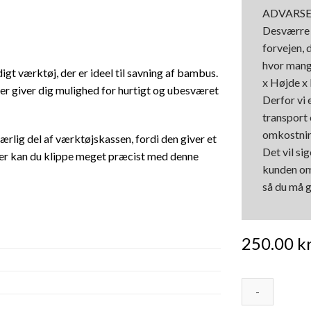
ADVARSE
Desværre e
forvejen, 
hvor mang
gt værktøj, der er ideel til savning af bambus.
x Højde x 
r giver dig mulighed for hurtigt og ubesværet
Derfor vi 
transport 
omkostning
rlig del af værktøjskassen, fordi den giver et
Det vil si
der kan du klippe meget præcist med denne
kunden om
så du må g
250.00
kr