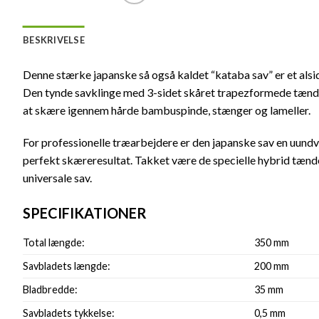
BESKRIVELSE
Denne stærke japanske så også kaldet “kataba sav” er et alsidi
Den tynde savklinge med 3-sidet skåret trapezformede tænde
at skære igennem hårde bambuspinde, stænger og lameller.
For professionelle træarbejdere er den japanske sav en uundvæ
perfekt skæreresultat. Takket være de specielle hybrid tæn
universale sav.
SPECIFIKATIONER
Total længde:
350 mm
Savbladets længde:
200 mm
Bladbredde:
35 mm
Savbladets tykkelse:
0,5 mm