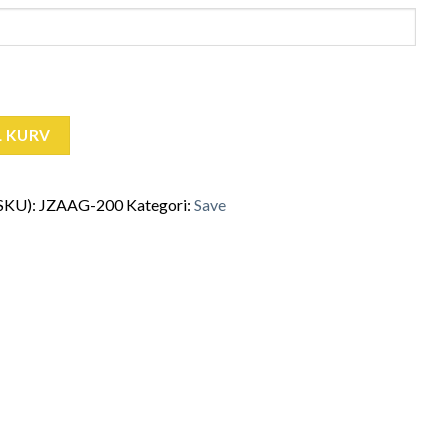
L KURV
SKU):
JZAAG-200
Kategori:
Save