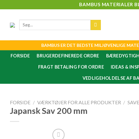
Skip
BAMBUS MATERIALER B
to
content
Søg
efter:
BAMBUS ER DET BEDSTE MILJØVENLIGE MATE
FORSIDE
BRUGERDEFINEREDE ORDRE
BÆREDYGTIG
FRAGT BETALING FOR ORDRE
IDEAS & INS
VEDLIGEHOLDELSE AF B
FORSIDE
/
VÆRKTØJER FOR ALLE PRODUKTER
/
SAV
Japansk Sav 200 mm