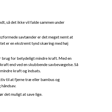
dt, så det ikke vil falde sammen under
pezformede savtænder er det meget nemt at
tatet er en ekstremt tynd skæring med høj
r brug for betydeligt mindre kraft. Med en
 kraft end ved en skubbende savbevægelse. Så
mindre kraft og indsats.
iv til at fjerne træ eller bambus og
 håndsav.
r det muligt at save lige.