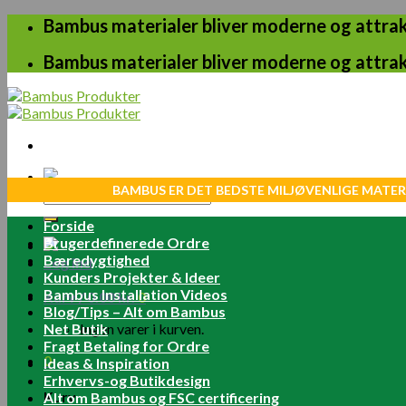
Skip
Bambus materialer bliver moderne og attrakt
to
content
Bambus materialer bliver moderne og attrakt
BAMBUS ER DET BEDSTE MILJØVENLIGE MATER
Søg
efter:
Forside
Brugerdefinerede Ordre
Bæredygtighed
Log ind
Kunders Projekter & Ideer
Bambus Installation Videos
Kurv /
0.00
kr.
0
Blog/Tips – Alt om Bambus
Net Butik
Ingen varer i kurven.
Fragt Betaling for Ordre
0
Ideas & Inspiration
Erhvervs-og Butikdesign
Kurv
Alt om Bambus og FSC certificering