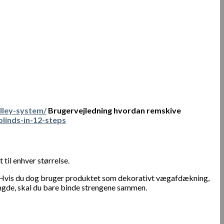
lley-system/
Brugervejledning hvordan remskive
linds-in-12-steps
til enhver størrelse.
 op. Hvis du dog bruger produktet som dekorativt vægafdækning,
ængde, skal du bare binde strengene sammen.