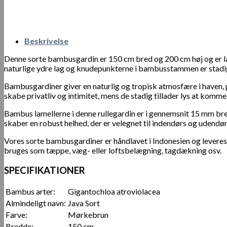
Beskrivelse
Denne sorte bambusgardin er 150 cm bred og 200 cm høj og er la
naturlige ydre lag og knudepunkterne i bambusstammen er stadig
Bambusgardiner giver en naturlig og tropisk atmosfære i haven, på
skabe privatliv og intimitet, mens de stadig tillader lys at komme
Bambus lamellerne i denne rullegardin er i gennemsnit 15 mm br
skaber en robust helhed, der er velegnet til indendørs og udendør
Vores sorte bambusgardiner er håndlavet i Indonesien og lever
bruges som tæppe, væg- eller loftsbelægning, tagdækning osv.
SPECIFIKATIONER
Bambus arter:
Gigantochloa atroviolacea
Almindeligt navn:
Java Sort
Farve:
Mørkebrun
Bredde:
150 cm