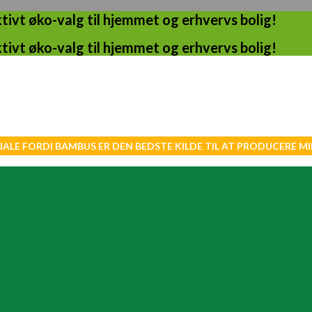
ivt øko-valg til hjemmet og erhvervs bolig!
ivt øko-valg til hjemmet og erhvervs bolig!
IALE FORDI BAMBUS ER DEN BEDSTE KILDE TIL AT PRODUCERE 