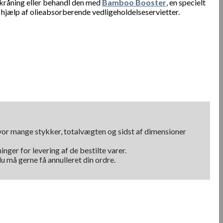
skråning eller behandl den med
Bamboo Booster
, en specielt
hjælp af olieabsorberende vedligeholdelseservietter.
hvor mange stykker, totalvægten og sidst af dimensioner
nger for levering af de bestilte varer.
u må gerne få annulleret din ordre.