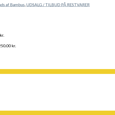
nds af Bambus
,
UDSALG / TILBUD PÅ RESTVARER
kr.
250.00
kr.