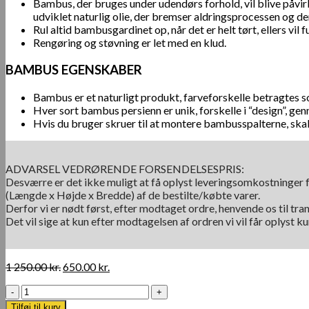
Bambus, der bruges under udendørs forhold, vil blive påvi
udviklet naturlig olie, der bremser aldringsprocessen og 
Rul altid bambusgardinet op, når det er helt tørt, ellers vil
Rengøring og støvning er let med en klud.
BAMBUS EGENSKABER
Bambus er et naturligt produkt, farveforskelle betragtes 
Hver sort bambus persienn er unik, forskelle i “design”, g
Hvis du bruger skruer til at montere bambusspalterne, skal 
ADVARSEL VEDRØRENDE FORSENDELSESPRIS:
Desværre er det ikke muligt at få oplyst leveringsomkostninger f
(Længde x Højde x Bredde) af de bestilte/købte varer.
Derfor vi er nødt først, efter modtaget ordre, henvende os til tra
Det vil sige at kun efter modtagelsen af ordren vi vil får oplyst 
Den
Den
1 250.00
kr.
650.00
kr.
oprindelige
aktuelle
Mørkt
pris
pris
Bambusgardin
var:
er:
Tilføj til kurv