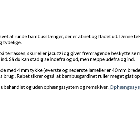
vet af runde bambusstænger, der er åbnet og fladet ud. Denne te
 tydelige.
 terrassen, skur eller jacuzzi og giver fremragende beskyttelse mod
 ind. Så du kan stadig se indefra og ud, men næppe udefra og ind.
ede med 4 mm tykke (øverste og nederste lameller er 40 mm brede
s brug . Rebet sikrer også, at bambusgardinet ruller meget glat op,
es ubehandlet og uden ophængssystem og remskiver.
Ophængssyst