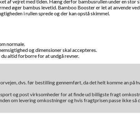
rket af vejret med tiden. Hæng derfor bambusrullen under en stor 
dermed øger bambus levetid. Bamboo Booster er let at anvende ved 
 fugtigheden i rullen sprede og der kan opstå skimmel.
som normale.
ennemsigtighed og dimensioner skal accepteres.
du altid forborre for at undgå revner.
orvejen, dvs. før bestilling gennemført, da det helt komme an på 
nsport og post virksomheder for at finde ud billigste fragt omkostni
kunden om levering omkostninger og hvis fragtprisen passe ikke så d