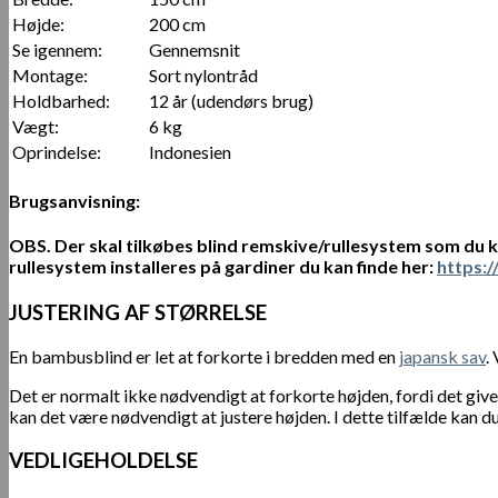
Højde:
200 cm
Se igennem:
Gennemsnit
Montage:
Sort nylontråd
Holdbarhed:
12 år (udendørs brug)
Vægt:
6 kg
Oprindelse:
Indonesien
Brugsanvisning:
OBS.
Der skal tilkøbes blind remskive/rullesystem som du 
rullesystem installeres på gardiner du kan finde her:
https:
JUSTERING AF STØRRELSE
En bambusblind er let at forkorte i bredden med en
japansk sav
.
Det er normalt ikke nødvendigt at forkorte højden, fordi det giv
kan det være nødvendigt at justere højden. I dette tilfælde kan
VEDLIGEHOLDELSE