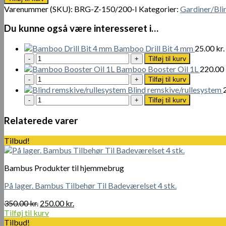
150
1
650.00 kr..
Varenummer (SKU):
BRG-Z-150/200-I
Kategorier:
Gardiner/Bli
x
250.00 kr..
200
Du kunne også være interesseret i…
cm
antal
Bamboo Drill Bit 4 mm
25.00
kr.
Bamboo
Tilføj til kurv
Drill
Bamboo Booster Oil 1L
220.00
Bit
Bamboo
Tilføj til kurv
4
Booster
Blind remskive/rullesystem
mm
Oil
Blind
Tilføj til kurv
antal
1L
remskive/rullesystem
antal
antal
Relaterede varer
Tilbud!
Bambus Produkter til hjemmebrug
På lager. Bambus Tilbehør Til Badeværelset 4 stk.
Den
Den
350.00
kr.
250.00
kr.
oprindelige
aktuelle
Tilføj til kurv
pris
pris
Tilbud!