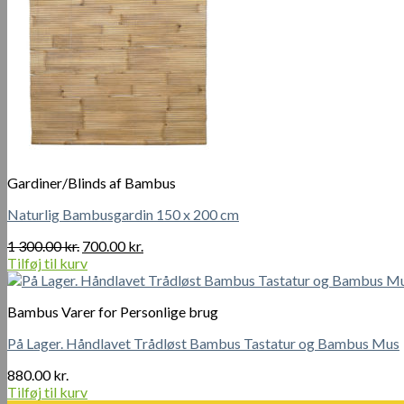
Gardiner/Blinds af Bambus
Naturlig Bambusgardin 150 x 200 cm
Den
Den
1 300.00
kr.
700.00
kr.
oprindelige
aktuelle
Tilføj til kurv
pris
pris
var:
er:
Bambus Varer for Personlige brug
1
700.00 kr..
300.00 kr..
På Lager. Håndlavet Trådløst Bambus Tastatur og Bambus Mus
880.00
kr.
Tilføj til kurv