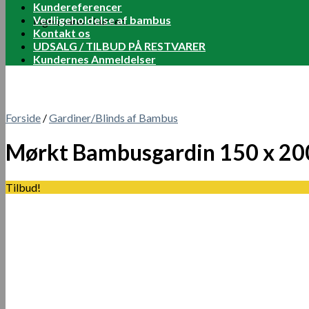
Kundereferencer
Vedligeholdelse af bambus
Ingen varer i kurven.
Kontakt os
UDSALG / TILBUD PÅ RESTVARER
Kundernes Anmeldelser
Forside
/
Gardiner/Blinds af Bambus
Mørkt Bambusgardin 150 x 20
Tilbud!