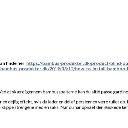
kan finde her
https://bambus-produkter.dk/product/blind-pu
//bambus-produkter.dk/2019/03/12/how-to-install-bamboo-b
 Ved at skære igennem bambusspalterne kan du altid passe gardinet 
er en dejlig effekt, hvis du lader en del af persiennen være rullet
 du klippe strengene med en saks. Når du har opnået den ønskede l