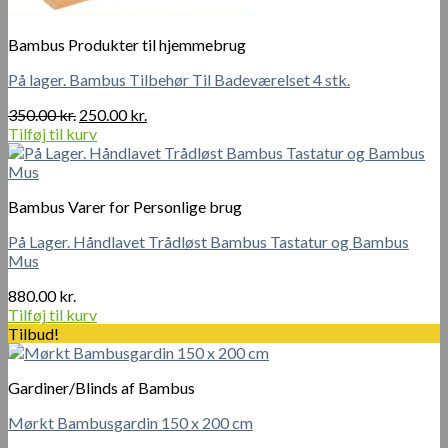
Bambus Produkter til hjemmebrug
På lager. Bambus Tilbehør Til Badeværelset 4 stk.
Den
Den
350.00
kr.
250.00
kr.
oprindelige
aktuelle
Tilføj til kurv
pris
pris
var:
er:
350.00 kr..
250.00 kr..
Bambus Varer for Personlige brug
På Lager. Håndlavet Trådløst Bambus Tastatur og Bambus
Mus
880.00
kr.
Tilføj til kurv
Tilbud!
Gardiner/Blinds af Bambus
Mørkt Bambusgardin 150 x 200 cm