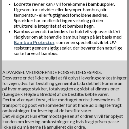
Lodrette revner kan / vil forekomme i bambuspoler.
Ligesom træ udvider eller krymper bambus, når
temperatur- eller fugtighedsforholdene ændres.
Sprækker har imidlertid ingen virkning på den
strukturelle integritet af et bambus hegn.
Bambus anvendt i udendørs forhold vil vejr over tid. Vi
rådgiver om at behandle bambus hegn på årsbasis med
Bamboo Protector
,
som er en specielt udviklet UV-
resistent gennemsigtig sealer, der bevarer den naturlige
sorte farve af bambus.
ADVARSEL VEDRØRENDE FORSENDELSESPRIS:
Desværre er det ikke muligt at få oplyst leveringsomkostninger
forvejen, dvs. før bestilling gennemført, da det helt komme an
på hvor mange stykker, totalvægten og sidst af dimensioner
(Længde x Højde x Bredde) af de bestilte/købte varer.
Derfor vi er nødt først, efter modtaget ordre, henvende os til
transport og post virksomheder for at finde ud billigste fragt
omkostninger for levering af de bestilte varer.
Det vil sige at kun efter modtagelsen af ordren vi vil får oplyst
kunden om levering omkostninger og hvis fragtprisen passe
ikke så du må gerne få annulleret din ordre.