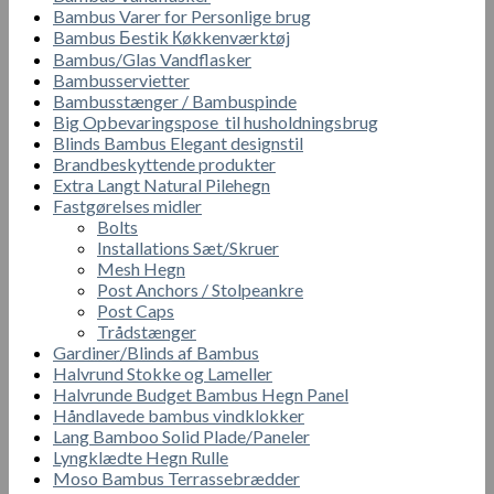
Bambus Varer for Personlige brug
Bambus Бestik Кøkkenværktøj
Bambus/Glas Vandflasker
Bambusservietter
Bambusstænger / Bambuspinde
Big Opbevaringspose til husholdningsbrug
Blinds Bambus Elegant designstil
Brandbeskyttende produkter
Extra Langt Natural Pilehegn
Fastgørelses midler
Bolts
Installations Sæt/Skruer
Mesh Hegn
Post Anchors / Stolpeankre
Post Caps
Trådstænger
Gardiner/Blinds af Bambus
Halvrund Stokke og Lameller
Halvrunde Budget Bambus Hegn Panel
Håndlavede bambus vindklokker
Lang Bamboo Solid Plade/Paneler
Lyngklædte Hegn Rulle
Moso Bambus Terrassebrædder