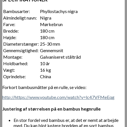
Bambusarter:
Phyllostachys nigra
Almindeligt navn:
Nigra
Farve:
Mørkebrun
Bredde:
180 cm
Højde:
180 cm
Diameterstænger:
25-30 mm
Gennemsigtighed:
Gennemsnit
Montage:
Galvaniseret ståltråd
Holdbarhed:
10 år
Vægt:
16 kg
Oprindelse:
China
Forkort bambusmåtter på en rulle, se video:
http://https://www.youtube.com/watch?v=lc47VFMeEqg
Justering af størrelsen på en bambus hegnrulle
En stor fordel ved bambus er, at det er nemt at arbejde
med. Du kan blot justere bredden af en sort bambus