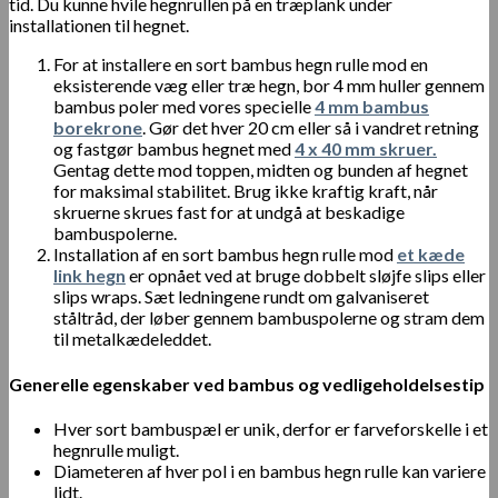
tid. Du kunne hvile hegnrullen på en træplank under
installationen til hegnet.
For at installere en sort bambus hegn rulle mod en
eksisterende væg eller træ hegn, bor 4 mm huller gennem
bambus poler med vores specielle
4 mm bambus
borekrone
. Gør det hver 20 cm eller så i vandret retning
og fastgør bambus hegnet med
4 x 40 mm skruer.
Gentag dette mod toppen, midten og bunden af ​​hegnet
for maksimal stabilitet. Brug ikke kraftig kraft, når
skruerne skrues fast for at undgå at beskadige
bambuspolerne.
Installation af en sort bambus hegn rulle mod
et kæde
link hegn
er opnået ved at bruge dobbelt sløjfe slips eller
slips wraps. Sæt ledningene rundt om galvaniseret
ståltråd, der løber gennem bambuspolerne og stram dem
til metalkædeleddet.
Generelle egenskaber ved bambus og vedligeholdelsestip
Hver sort bambuspæl er unik, derfor er farveforskelle i et
hegnrulle muligt.
Diameteren af hver pol i en bambus hegn rulle kan variere
lidt.