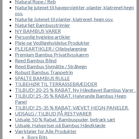
Natural Rope / Reb
Naturlig jutenet til haveprojekter, planter, klatrenet,hegn
osv.
Naturlig Jutenet til planter, klatrenet, hegn osv.
Naturligt Bambusstrimler
NY BAMBUS VARER
Personlig hygiejne artikler
Pleje og Vedligeholdelse Produkter
PLEJEARTIKLER / Oliebelægning
Premium Bambus Privatlivsskærm
Reed Bambus Blind
Reed Bambus Sivmåtte / Stråhegn
Robust Bambus Trappetrin
SPALTE BAMBUS RULLE
TILBEHØR TIL TERRASSEBRÆDDER
TILBUD! 20-25 % RABAT. Ny Håndlavet Bambus Varer .
TILBUD! 25-35 % RABAT. Halvrunde Bambus Hegn
Panel
TILBUD! 25-35 % RABAT. VÆVET HEGN PANELER.
UDSALG / TILBUD PÅ RESTVARER
Udsalg. 50 % Rabat. Bambuspuder, betræk sæt
Udsalg. Halvpriser på Bambus Håndklæde
Værktøjer for Alle Produkter
Bore Bits