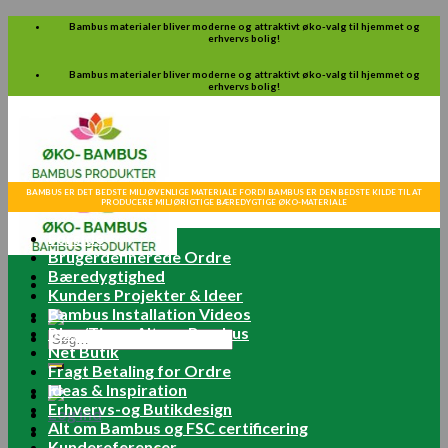
Skip
Bambus materialer bliver moderne og attraktivt øko-valg til hjemmet og
erhvervs bolig!
to
content
Bambus materialer bliver moderne og attraktivt øko-valg til hjemmet og
erhvervs bolig!
BAMBUS ER DET BEDSTE MILJØVENLIGE MATERIALE FORDI BAMBUS ER DEN BEDSTE KILDE TIL AT
PRODUCERE MILJØRIGTIGE BÆREDYGTIGE ØKO-MATERIALE
Forside
Brugerdefinerede Ordre
Bæredygtighed
Kunders Projekter & Ideer
Bambus Installation Videos
Blog/Tips – Alt om Bambus
Søg
Net Butik
efter:
Fragt Betaling for Ordre
Ideas & Inspiration
Erhvervs-og Butikdesign
Log ind
Alt om Bambus og FSC certificering
Kundereferencer