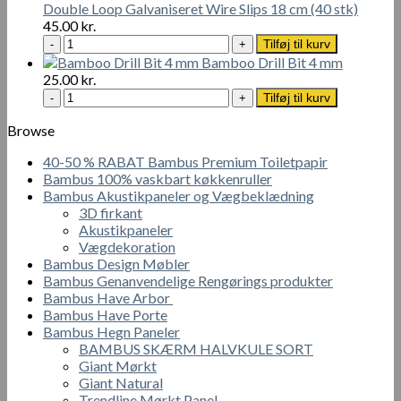
tværhoved
Gennemsigtig
Double Loop Galvaniseret Wire Slips 18 cm (40 stk)
4
Sealer
45.00
kr.
x
1L
Double
Tilføj til kurv
40
antal
Loop
Bamboo Drill Bit 4 mm
mm
Galvaniseret
25.00
kr.
-
Wire
Bamboo
Tilføj til kurv
200
Slips
Drill
stk
18
Bit
Browse
antal
cm
4
(40
40-50 % RABAT Bambus Premium Toiletpapir
mm
stk)
Bambus 100% vaskbart køkkenruller
antal
antal
Bambus Akustikpaneler og Vægbeklædning
3D firkant
Akustikpaneler
Vægdekoration
Bambus Design Møbler
Bambus Genanvendelige Rengørings produkter
Bambus Have Arbor
Bambus Have Porte
Bambus Hegn Paneler
BAMBUS SKÆRM HALVKULE SORT
Giant Mørkt
Giant Natural
Trendline Mørkt Panel