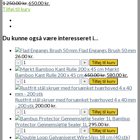
Den
Den
1 250.00
kr.
650.00
kr.
oprindelige
aktuelle
Tilføj til kurv
pris
pris
var:
er:
1
650.00 kr..
250.00 kr..
Du kunne også være interesseret i…
Flad Engangs Brush 50 mm
26.00
kr.
Flad
Tilføj til kurv
Engangs
Mørkt
Brush
Den
Den
Bamboo Kant Rulle 200 x 45 cm
650.00
kr.
580.00
kr.
50
Mørkt
oprindelige
aktue
Tilføj til kurv
mm
Bamboo
pris
pris
antal
Kant
var:
er:
Rulle
650.00 kr..
580.00
Rustfrit stål skruer med forsænket tværhoved 4 x 40 mm
200
- 200 stk
200.00
kr.
x
Rustfrit
Tilføj til kurv
45
stål
Bambus
cm
skruer
Protector Gennemsigtig Sealer 1L
295.00
kr.
antal
med
Bambus
Tilføj til kurv
forsænket
Protector