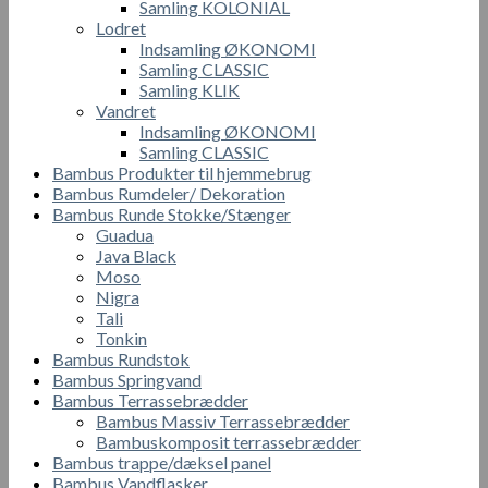
Samling KOLONIAL
Lodret
Indsamling ØKONOMI
Samling CLASSIC
Samling KLIK
Vandret
Indsamling ØKONOMI
Samling CLASSIC
Bambus Produkter til hjemmebrug
Bambus Rumdeler/ Dekoration
Bambus Runde Stokke/Stænger
Guadua
Java Black
Moso
Nigra
Tali
Tonkin
Bambus Rundstok
Bambus Springvand
Bambus Terrassebrædder
Bambus Massiv Terrassebrædder
Bambuskomposit terrassebrædder
Bambus trappe/dæksel panel
Bambus Vandflasker