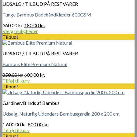
UDSALG / TILBUD PÅ RESTVARER
Tunge Bambus Badehåndklæder 600GSM
Den
Den
360.00
kr.
180.00
kr.
oprindelige
aktuelle
Vælg muligheder
Dette
pris
pris
Tilbud!
vare
var:
er:
har
360.00 kr..
180.00 kr..
UDSALG / TILBUD PÅ RESTVARER
flere
varianter.
Bambus Elite Premium Natural
Mulighederne
kan
Den
Den
850.00
kr.
600.00
kr.
vælges
oprindelige
aktuelle
Tilføj til kurv
på
pris
pris
Tilbud!
varesiden
var:
er:
850.00 kr..
600.00 kr..
Gardiner/Blinds af Bambus
Udsalg. Naturlig Udendørs Bambusgardin 200 x 200 cm
Den
Den
1 600.00
kr.
800.00
kr.
oprindelige
aktuelle
Tilføj til kurv
pris
pris
Tilbud!