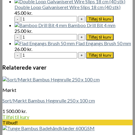
stål
cm
skruer
Double Loop Galvaniseret Wire Slips 18 cm (40 stk)
antal
med
45.00
kr.
forsænket
Double
Tilføj til kurv
tværhoved
Loop
Bamboo Drill Bit 4 mm
4
Galvaniseret
25.00
kr.
x
Wire
Bamboo
Tilføj til kurv
40
Slips
Drill
Flad Engangs Brush 50 mm
mm
18
Bit
26.00
kr.
-
cm
4
Flad
Tilføj til kurv
200
(40
mm
Engangs
stk
stk)
antal
Brush
Relaterede varer
antal
antal
50
mm
antal
Mørkt
Sort/Mørkt Bambus Hegnrulle 250 x 100 cm
1 500.00
kr.
Tilføj til kurv
Tilbud!