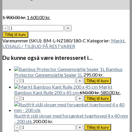
Den
Den
1 900.00
kr.
1 600.00
kr.
oprindelige
aktuelle
Sort/Mørkt
pris
pris
Bambus
var:
er:
Tilføj til kurv
Hegnrulle
1
1
Varenummer (SKU):
BM-L-NZ180/180-C
Kategorier:
Mørkt
,
180
900.00 kr..
600.00 kr..
UDSALG / TILBUD PÅ RESTVARER
x
180
Du kunne også være interesseret i…
cm
antal
Bambus
Protector Gennemsigtig Sealer 1L
295.00
kr.
Bambus
Tilføj til kurv
Protector
Mørkt
Gennemsigtig
Den
Den
Bamboo Kant Rulle 200 x 45 cm
650.00
kr.
580.00
kr.
Sealer
Mørkt
oprindelige
aktue
Tilføj til kurv
1L
Bamboo
pris
pris
antal
Kant
var:
er:
Rulle
650.00 kr..
580.00
Rustfrit stål skruer med forsænket tværhoved 4 x 40 mm
200
- 200 stk
200.00
kr.
x
Rustfrit
Tilføj til kurv
45