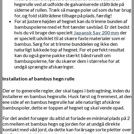
hegnrulle ved at udfolde de galvaniserede ståltråde på
siderne af rullen. Træk så mange poler ud som du har brug
for, og fold ståltrådene tilbage på plads, færdig!
For at justere højden af hegnet kan du trimme bunden af
bambuspolerne med et fint tænder savblad. Er det bedst
hvis du vil bruge den specielt
Japansk Sav 200 mm
der
er specielt udviklet til at skære faste materialer som er
bambus. Sørg for at trimme bunddelen og ikke den
naturligt lukkede top af hegnet. For et perfekt resultat
kan du også gerne pakke stærkt bånd rundt om
bambuspolerne, før du skærer dem i størrelse for at
undgå sprængte afskæringer.
Installation af bambus hegn rulle
Der er to generelle regler, der skal tages i betragtning, inden du
installerer en bambus hegnrulle. Husk først og fremmest, at den
ene side af en bambus hegnrulle har alle naturligt afskårne
bambuspoler, dette er toppen af ​​hegnet og skal vende opad.
For det andet forsøger du altid at forlade en minimal plads på 2
cm mellem et bambus hegn og jorden for at undgå direkte
kontakt med våd jord, da dette kan forårsage sorte pletter over