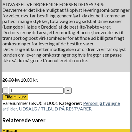
ADVARSEL VEDRØRENDE FORSENDELSESPRIS:
Desværre er det ikke muligt at få oplyst leveringsomkostninger
forvejen, dvs. før bestilling gennemført, da det helt komme an
på hvor mange stykker, totalvægten og sidst af dimensioner
(Længde x Højde x Bredde) af de bestilte/købte varer.
Derfor vi er nødt først, efter modtaget ordre, henvende os til
transport og post virksomheder for at finde ud billigste fragt
omkostninger for levering af de bestilte varer.
Det vil sige at kun efter modtagelsen af ordren vi vil får oplyst
kunden om levering omkostninger og hvis fragtprisen passe
ikke så du må gerne få annulleret din ordre.
Den
Den
28.00
kr.
18.00
kr.
oprindelige
aktuelle
På
pris
pris
lager.
var:
er:
Tilføj til kurv
Bambus
28.00 kr..
18.00 kr..
Varenummer (SKU):
BU001
Kategorier:
Personlig hygiejne
ørepind
artikler
,
UDSALG / TILBUD PÅ RESTVARER
sæt
med
Relaterede varer
vatpind
antal
Tilbud!