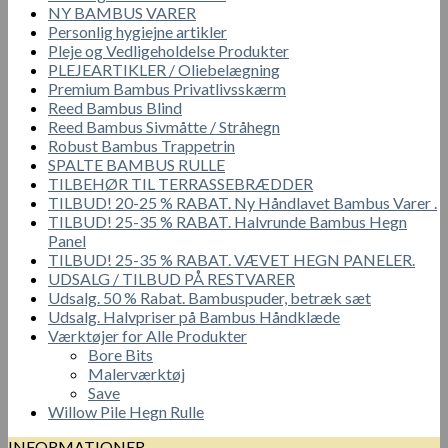
NY BAMBUS VARER
Personlig hygiejne artikler
Pleje og Vedligeholdelse Produkter
PLEJEARTIKLER / Oliebelægning
Premium Bambus Privatlivsskærm
Reed Bambus Blind
Reed Bambus Sivmåtte / Stråhegn
Robust Bambus Trappetrin
SPALTE BAMBUS RULLE
TILBEHØR TIL TERRASSEBRÆDDER
TILBUD! 20-25 % RABAT. Ny Håndlavet Bambus Varer .
TILBUD! 25-35 % RABAT. Halvrunde Bambus Hegn
Panel
TILBUD! 25-35 % RABAT. VÆVET HEGN PANELER.
UDSALG / TILBUD PÅ RESTVARER
Udsalg. 50 % Rabat. Bambuspuder, betræk sæt
Udsalg. Halvpriser på Bambus Håndklæde
Værktøjer for Alle Produkter
Bore Bits
Malerværktøj
Save
Willow Pile Hegn Rulle
INFORMATIONER