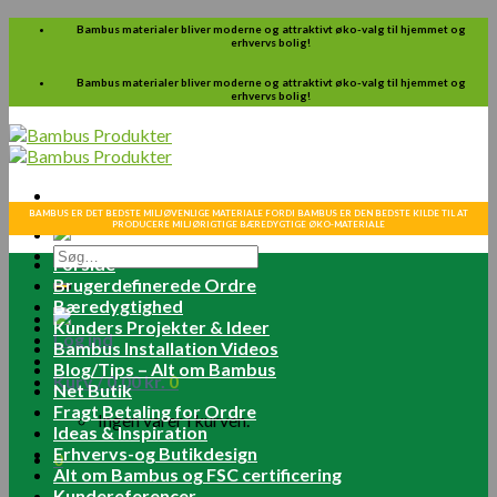
Skip
Bambus materialer bliver moderne og attraktivt øko-valg til hjemmet og
erhvervs bolig!
to
content
Bambus materialer bliver moderne og attraktivt øko-valg til hjemmet og
erhvervs bolig!
BAMBUS ER DET BEDSTE MILJØVENLIGE MATERIALE FORDI BAMBUS ER DEN BEDSTE KILDE TIL AT
PRODUCERE MILJØRIGTIGE BÆREDYGTIGE ØKO-MATERIALE
Søg
Forside
efter:
Brugerdefinerede Ordre
Bæredygtighed
Kunders Projekter & Ideer
Log ind
Bambus Installation Videos
Blog/Tips – Alt om Bambus
Kurv /
0.00
kr.
0
Net Butik
Fragt Betaling for Ordre
Ingen varer i kurven.
Ideas & Inspiration
Erhvervs-og Butikdesign
0
Alt om Bambus og FSC certificering
Kundereferencer