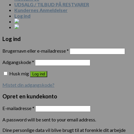
UDSALG / TILBUD PÅ RESTVARER
Kundernes Anmeldelser
Log ind
Log ind
Brugernavn eller e-mailadresse
*
Adgangskode
*
Husk mig
Log ind
Mistet din adgangskode?
Opret en kundekonto
E-mailadresse
*
A password will be sent to your email address.
Dine personlige data vil blive brugt til at forenkle dit arbejde