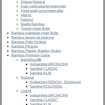
Deluxe Natural
Halv rund naturlig hegnruller
Halvrunde sorte hegnruller
Mørkt
Natural
Spalte Bambus
Tonkin Hegn Rulle
Bambus Kantning Hegn Rulle
Bambus lampe og skærme
Bambus Palm Stråtag
Bambus Pergola
Bambus Planke, Bjælke, Stolpe
Bambus Premium Gulve
BamWood®
Indsamling ØKONOMI
Samling CLASSIC
Samling KLIK
Kolonial
Kollektion DESIGN - Eksklusivt
Samling KOLONIAL
Lodret
Indsamling ØKONOMI
Samling CLASSIC
Samling KLIK