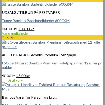
UDSALG / TILBUD PÅ RESTVARER
Tunge Bambus Badehåndklæder 600GSM
Den
Den
360.00
kr.
180.00
kr.
oprindelige
aktuelle
Vælg muligheder
Dette
pris
pris
Tilbud!
vare
var:
er:
har
360.00 kr..
180.00 kr..
flere
40-50 % RABAT Bambus Premium Toiletpapir
varianter.
Mulighederne
FSC-certificeret Bambus Premium Toiletpapir med 12 ruller pr.
kan
pakke
vælges
på
Den
Den
90.00
kr.
45.00
kr.
varesiden
oprindelige
aktuelle
Tilføj til kurv
pris
pris
var:
er:
90.00 kr..
45.00 kr..
Bambus Varer for Personlige brug