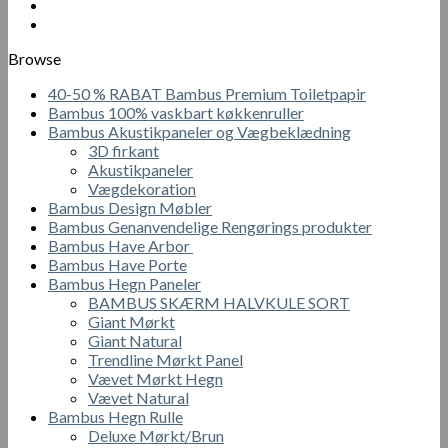
vare
var:
er:
har
300.00 kr..
150.00 kr..
flere
Browse
varianter.
Mulighederne
40-50 % RABAT Bambus Premium Toiletpapir
kan
Bambus 100% vaskbart køkkenruller
vælges
Bambus Akustikpaneler og Vægbeklædning
på
3D firkant
varesiden
Akustikpaneler
Vægdekoration
Bambus Design Møbler
Bambus Genanvendelige Rengørings produkter
Bambus Have Arbor
Bambus Have Porte
Bambus Hegn Paneler
BAMBUS SKÆRM HALVKULE SORT
Giant Mørkt
Giant Natural
Trendline Mørkt Panel
Vævet Mørkt Hegn
Vævet Natural
Bambus Hegn Rulle
Deluxe Mørkt/Brun