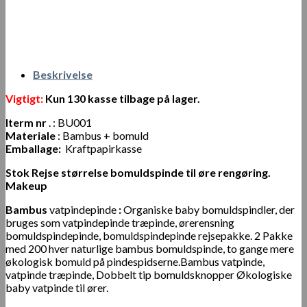
Beskrivelse
Vigtigt:
Kun 130 kasse tilbage på lager.
Iterm nr
. : BU001
Materiale
: Bambus + bomuld
Emballage:
Kraftpapirkasse
Stok Rejse størrelse bomuldspinde til øre rengøring.
Makeup
Bambus
vatpindepinde
:
Organiske baby bomuldspindler, der
bruges som vatpindepinde træpinde, ørerensning
bomuldspindepinde, bomuldspindepinde rejsepakke. 2 Pakke
med 200 hver naturlige bambus bomuldspinde, to gange mere
økologisk bomuld på pindespidserne.Bambus vatpinde,
vatpinde træpinde, Dobbelt tip bomuldsknopper Økologiske
baby vatpinde til ører.