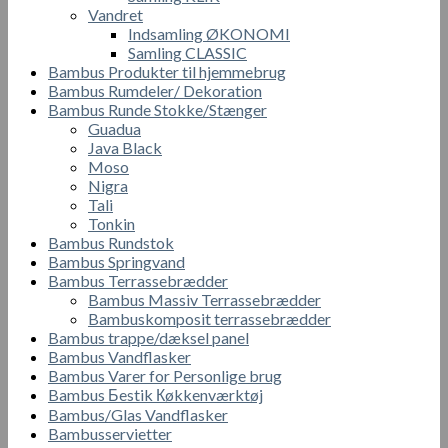
Vandret
Indsamling ØKONOMI
Samling CLASSIC
Bambus Produkter til hjemmebrug
Bambus Rumdeler/ Dekoration
Bambus Runde Stokke/Stænger
Guadua
Java Black
Moso
Nigra
Tali
Tonkin
Bambus Rundstok
Bambus Springvand
Bambus Terrassebrædder
Bambus Massiv Terrassebrædder
Bambuskomposit terrassebrædder
Bambus trappe/dæksel panel
Bambus Vandflasker
Bambus Varer for Personlige brug
Bambus Бestik Кøkkenværktøj
Bambus/Glas Vandflasker
Bambusservietter