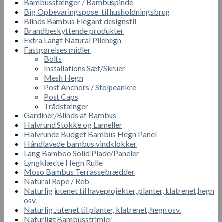
Bambusstænger / Bambuspinde
Big Opbevaringspose til husholdningsbrug
Blinds Bambus Elegant designstil
Brandbeskyttende produkter
Extra Langt Natural Pilehegn
Fastgørelses midler
Bolts
Installations Sæt/Skruer
Mesh Hegn
Post Anchors / Stolpeankre
Post Caps
Trådstænger
Gardiner/Blinds af Bambus
Halvrund Stokke og Lameller
Halvrunde Budget Bambus Hegn Panel
Håndlavede bambus vindklokker
Lang Bamboo Solid Plade/Paneler
Lyngklædte Hegn Rulle
Moso Bambus Terrassebrædder
Natural Rope / Reb
Naturlig jutenet til haveprojekter, planter, klatrenet,hegn
osv.
Naturlig Jutenet til planter, klatrenet, hegn osv.
Naturligt Bambusstrimler