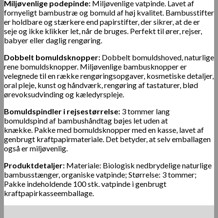
Miljøvenlige podepinde:
Miljøvenlige vatpinde. Lavet af
fornyeligt bambustræ og bomuld af høj kvalitet. Bambusstifter
er holdbare og stærkere end papirstifter, der sikrer, at de er
seje og ikke klikker let, når de bruges. Perfekt til ører, rejser,
babyer eller daglig rengøring.
Dobbelt bomuldsknopper:
Dobbelt bomuldshoved, naturlige
rene bomuldsknopper. Miljøvenlige bambusknopper er
velegnede til en række rengøringsopgaver, kosmetiske detaljer,
oral pleje, kunst og håndværk, rengøring af tastaturer, blød
ørevoksudvinding og kæledyrspleje.
Bomuldspindler i rejsestørrelse:
3 tommer lang
bomuldspind af bambushåndtag bøjes let uden at
knække. Pakke med bomuldsknopper med en kasse, lavet af
genbrugt kraftpapirmateriale. Det betyder, at selv emballagen
også er miljøvenlig.
Produktdetaljer:
Materiale: Biologisk nedbrydelige naturlige
bambusstænger, organiske vatpinde; Størrelse: 3 tommer;
Pakke indeholdende 100 stk. vatpinde i genbrugt
kraftpapirkasseemballage.