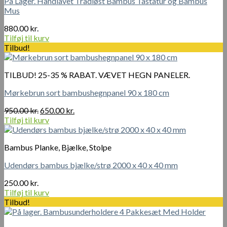
På Lager. Håndlavet Trådløst Bambus Tastatur og Bambus
Mus
880.00
kr.
Tilføj til kurv
Tilbud!
TILBUD! 25-35 % RABAT. VÆVET HEGN PANELER.
Mørkebrun sort bambushegnpanel 90 x 180 cm
Den
Den
950.00
kr.
650.00
kr.
oprindelige
aktuelle
Tilføj til kurv
pris
pris
var:
er:
Bambus Planke, Bjælke, Stolpe
950.00 kr..
650.00 kr..
Udendørs bambus bjælke/strø 2000 x 40 x 40 mm
250.00
kr.
Tilføj til kurv
Tilbud!