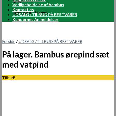
Kurv
Vedligeholdelse af bambus
Kontakt os
Ingen varer i kurven.
UDSALG / TILBUD PÅ RESTVARER
Kundernes Anmeldelser
Forside
/
UDSALG / TILBUD PÅ RESTVARER
På lager. Bambus ørepind sæt
med vatpind
Tilbud!