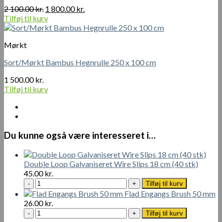
Den
Den
2 100.00
kr.
1 800.00
kr.
oprindelige
aktuelle
Tilføj til kurv
pris
pris
var:
er:
Mørkt
2
1
100.00 kr..
800.00 kr..
Sort/Mørkt Bambus Hegnrulle 250 x 100 cm
1 500.00
kr.
Tilføj til kurv
Du kunne også være interesseret i…
Double Loop Galvaniseret Wire Slips 18 cm (40 stk)
45.00
kr.
Double
Tilføj til kurv
Loop
Flad Engangs Brush 50 mm
Galvaniseret
26.00
kr.
Wire
Flad
Tilføj til kurv
Slips
Engangs