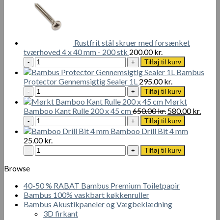
18
Brush
cm
50
(40
mm
stk)
antal
Rustfrit stål skruer med forsænket
antal
tværhoved 4 x 40 mm - 200 stk
200.00
kr.
Rustfrit
Tilføj til kurv
stål
Bambus
skruer
Protector Gennemsigtig Sealer 1L
295.00
kr.
med
Bambus
Tilføj til kurv
forsænket
Protector
Mørkt
tværhoved
Gennemsigtig
Den
Den
Bamboo Kant Rulle 200 x 45 cm
650.00
kr.
580.00
kr.
4
Sealer
Mørkt
oprindelige
aktue
Tilføj til kurv
x
1L
Bamboo
pris
pris
Bamboo Drill Bit 4 mm
40
antal
Kant
var:
er:
25.00
kr.
mm
Rulle
650.00 kr..
580.00
Bamboo
Tilføj til kurv
-
200
Drill
200
x
Bit
Browse
stk
45
4
antal
cm
40-50 % RABAT Bambus Premium Toiletpapir
mm
antal
Bambus 100% vaskbart køkkenruller
antal
Bambus Akustikpaneler og Vægbeklædning
3D firkant