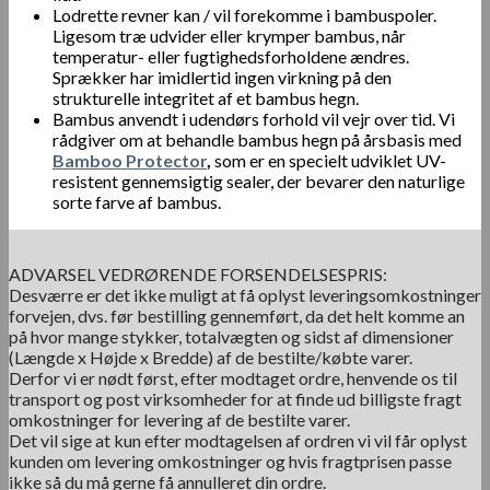
Lodrette revner kan / vil forekomme i bambuspoler.
Ligesom træ udvider eller krymper bambus, når
temperatur- eller fugtighedsforholdene ændres.
Sprækker har imidlertid ingen virkning på den
strukturelle integritet af et bambus hegn.
Bambus anvendt i udendørs forhold vil vejr over tid. Vi
rådgiver om at behandle bambus hegn på årsbasis med
Bamboo Protector
,
som er en specielt udviklet UV-
resistent gennemsigtig sealer, der bevarer den naturlige
sorte farve af bambus.
ADVARSEL VEDRØRENDE FORSENDELSESPRIS:
Desværre er det ikke muligt at få oplyst leveringsomkostninger
forvejen, dvs. før bestilling gennemført, da det helt komme an
på hvor mange stykker, totalvægten og sidst af dimensioner
(Længde x Højde x Bredde) af de bestilte/købte varer.
Derfor vi er nødt først, efter modtaget ordre, henvende os til
transport og post virksomheder for at finde ud billigste fragt
omkostninger for levering af de bestilte varer.
Det vil sige at kun efter modtagelsen af ordren vi vil får oplyst
kunden om levering omkostninger og hvis fragtprisen passe
ikke så du må gerne få annulleret din ordre.