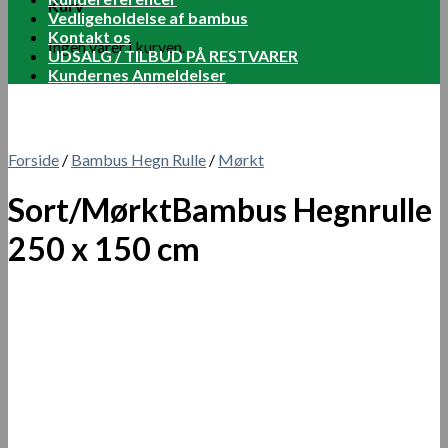
Kurv
Vedligeholdelse af bambus
Kontakt os
Ingen varer i kurven.
UDSALG / TILBUD PÅ RESTVARER
Kundernes Anmeldelser
Forside
/
Bambus Hegn Rulle
/
Mørkt
Sort/MørktBambus Hegnrulle
250 x 150 cm