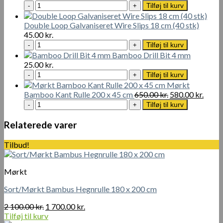
med
Bambus
Tilføj til kurv
forsænket
Protector
tværhoved
Gennemsigtig
Double Loop Galvaniseret Wire Slips 18 cm (40 stk)
4
Sealer
45.00
kr.
x
1L
Double
Tilføj til kurv
40
antal
Loop
Bamboo Drill Bit 4 mm
mm
Galvaniseret
25.00
kr.
-
Wire
Bamboo
Tilføj til kurv
200
Slips
Drill
Mørkt
stk
18
Bit
Den
Den
Bamboo Kant Rulle 200 x 45 cm
650.00
kr.
580.00
kr.
antal
cm
4
Mørkt
oprindelige
aktue
Tilføj til kurv
(40
mm
Bamboo
pris
pris
stk)
antal
Kant
var:
er:
Relaterede varer
antal
Rulle
650.00 kr..
580.00
200
Tilbud!
x
45
cm
Mørkt
antal
Sort/Mørkt Bambus Hegnrulle 180 x 200 cm
Den
Den
2 100.00
kr.
1 700.00
kr.
oprindelige
aktuelle
Tilføj til kurv