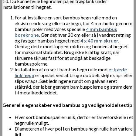
tid. Du kunne hvile hegnrullen på en træplank under
installationen til hegnet.
For at installere en sort bambus hegn rulle mod en
eksisterende væg eller træ hegn, bor 4 mm huller gennem
bambus poler med vores specielle
4 mm bambus
borekrone
. Gør det hver 20 cm eller så i vandret retning
og fastgør bambus hegnet med
4 x 40 mm skruer.
Gentag dette mod toppen, midten og bunden af ​​hegnet
for maksimal stabilitet. Brug ikke kraftig kraft, når
skruerne skrues fast for at undgå at beskadige
bambuspolerne.
Installation af en sort bambus hegn rulle mod
et kæde
link hegn
er opnået ved at bruge dobbelt sløjfe slips eller
slips wraps. Sæt ledningene rundt om galvaniseret
ståltråd, der løber gennem bambuspolerne og stram dem
til metalkædeleddet.
Generelle egenskaber ved bambus og vedligeholdelsestip
Hver sort bambuspæl er unik, derfor er farveforskelle i et
hegnrulle muligt.
Diameteren af hver pol i en bambus hegn rulle kan variere
lidt.