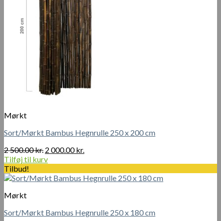
Mørkt
Sort/Mørkt Bambus Hegnrulle 250 x 200 cm
Den
Den
2 500.00
kr.
2 000.00
kr.
oprindelige
aktuelle
Tilføj til kurv
pris
pris
Tilbud!
var:
er:
2
2
Mørkt
500.00 kr..
000.00 kr..
Sort/Mørkt Bambus Hegnrulle 250 x 180 cm