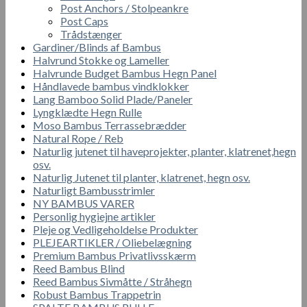
Post Anchors / Stolpeankre
Post Caps
Trådstænger
Gardiner/Blinds af Bambus
Halvrund Stokke og Lameller
Halvrunde Budget Bambus Hegn Panel
Håndlavede bambus vindklokker
Lang Bamboo Solid Plade/Paneler
Lyngklædte Hegn Rulle
Moso Bambus Terrassebrædder
Natural Rope / Reb
Naturlig jutenet til haveprojekter, planter, klatrenet,hegn
osv.
Naturlig Jutenet til planter, klatrenet, hegn osv.
Naturligt Bambusstrimler
NY BAMBUS VARER
Personlig hygiejne artikler
Pleje og Vedligeholdelse Produkter
PLEJEARTIKLER / Oliebelægning
Premium Bambus Privatlivsskærm
Reed Bambus Blind
Reed Bambus Sivmåtte / Stråhegn
Robust Bambus Trappetrin