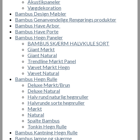
Akustikpaneler
Vægdekoration
Bambus Design Møbler
Bambus Genanvendelige Rengørings produkter
Bambus Have Arbor
Bambus Have Porte
Bambus Hegn Paneler
BAMBUS SKÆRM HALVKULE SORT
Giant Mørkt
Giant Natural
Trendline Mørkt Panel
Vævet Mørkt Hegn
Vævet Natural
Bambus Hegn Rulle
Deluxe Mørkt/Brun
Deluxe Natural
Halv rund naturlig hegnruller
Halvrunde sorte hegnruller
Mørkt
Natural
Spalte Bambus
Tonkin Hegn Rulle
Bambus Kantning Hegn Rulle
Bambus lampe og skærme