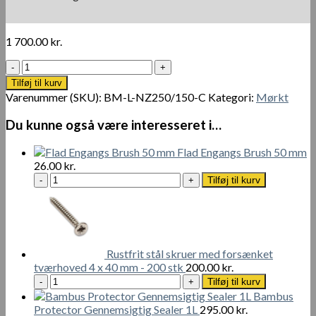
1 700.00
kr.
Sort/MørktBambus
Hegnrulle
Tilføj til kurv
250
Varenummer (SKU):
BM-L-NZ250/150-C
Kategori:
Mørkt
x
150
Du kunne også være interesseret i…
cm
antal
Flad Engangs Brush 50 mm
26.00
kr.
Flad
Tilføj til kurv
Engangs
Brush
50
mm
antal
Rustfrit stål skruer med forsænket
tværhoved 4 x 40 mm - 200 stk
200.00
kr.
Rustfrit
Tilføj til kurv
stål
Bambus
skruer
Protector Gennemsigtig Sealer 1L
295.00
kr.