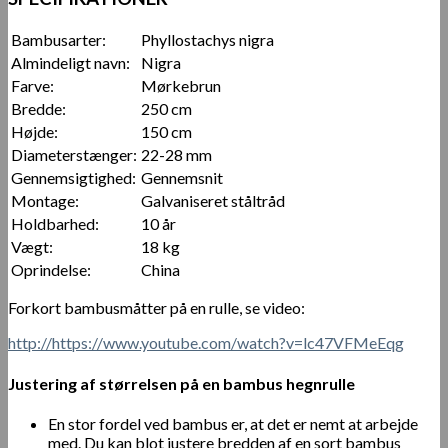
Bambusarter:
Phyllostachys nigra
Almindeligt navn:
Nigra
Farve:
Mørkebrun
Bredde:
250 cm
Højde:
150 cm
Diameterstænger:
22-28 mm
Gennemsigtighed:
Gennemsnit
Montage:
Galvaniseret ståltråd
Holdbarhed:
10 år
Vægt:
18 kg
Oprindelse:
China
Forkort bambusmåtter på en rulle, se video:
http://https://www.youtube.com/watch?v=lc47VFMeEqg
Justering af størrelsen på en bambus hegnrulle
En stor fordel ved bambus er, at det er nemt at arbejde
med. Du kan blot justere bredden af en sort bambus