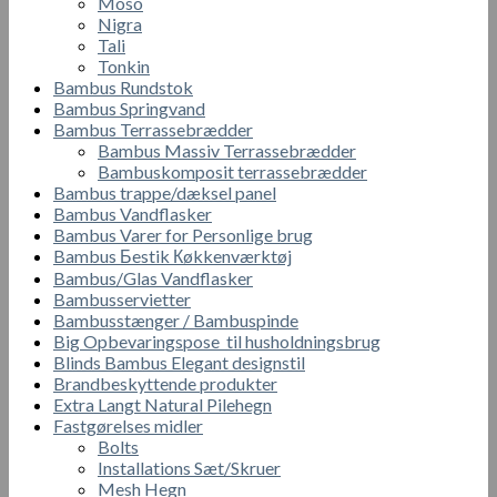
Moso
Nigra
Tali
Tonkin
Bambus Rundstok
Bambus Springvand
Bambus Terrassebrædder
Bambus Massiv Terrassebrædder
Bambuskomposit terrassebrædder
Bambus trappe/dæksel panel
Bambus Vandflasker
Bambus Varer for Personlige brug
Bambus Бestik Кøkkenværktøj
Bambus/Glas Vandflasker
Bambusservietter
Bambusstænger / Bambuspinde
Big Opbevaringspose til husholdningsbrug
Blinds Bambus Elegant designstil
Brandbeskyttende produkter
Extra Langt Natural Pilehegn
Fastgørelses midler
Bolts
Installations Sæt/Skruer
Mesh Hegn