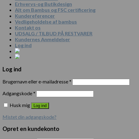
Erhvervs-og Butikdesign
Alt om Bambus og FSC certificering
Kundereferencer
Vedligeholdelse af bambus
Kontakt os
UDSALG / TILBUD PÅ RESTVARER
Kundernes Anmeldelser
Log ind
Log ind
Brugernavn eller e-mailadresse
*
Adgangskode
*
Husk mig
Log ind
Mistet din adgangskode?
Opret en kundekonto