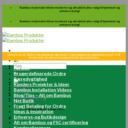
Skip
Bambus materialer bliver moderne og attraktivt øko-valg til hjemmet og
erhvervs bolig!
to
content
Bambus materialer bliver moderne og attraktivt øko-valg til hjemmet og
erhvervs bolig!
BAMBUS ER DET BEDSTE MILJØVENLIGE MATERIALE FORDI BAMBUS ER DEN BEDSTE KILDE TIL AT
PRODUCERE MILJØRIGTIGE BÆREDYGTIGE ØKO-MATERIALE
Søg
Forside
efter:
Brugerdefinerede Ordre
Bæredygtighed
Kunders Projekter & Ideer
Log ind
Bambus Installation Videos
Blog/Tips – Alt om Bambus
Kurv /
0.00
kr.
0
Net Butik
Fragt Betaling for Ordre
Ingen varer i kurven.
Ideas & Inspiration
Erhvervs-og Butikdesign
0
Alt om Bambus og FSC certificering
Kundereferencer