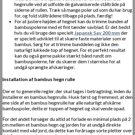
hegnrulle ved at udfolde de galvaniserede ståltråde på
siderne af rullen. Træk så mange poler ud som du har brug
for, og fold ståltrådene tilbage på plads, færdig!
For at justere højden af hegnet kan du trimme bunden af
bambuspolerne med et fint tænder savblad. Er det bedst
hvis du vil bruge den specielt
Japansk Sav 200 mm
der
er specielt udviklet til at skære faste materialer som er
bambus. Sørg for at trimme bunddelen og ikke den
naturligt lukkede top af hegnet. For et perfekt resultat
kan du også gerne pakke stærkt bånd rundt om
bambuspolerne, før du skærer dem i størrelse for at
undgå sprængte afskæringer.
Installation af bambus hegn rulle
Der er to generelle regler, der skal tages i betragtning, inden du
installerer en bambus hegnrulle. Husk først og fremmest, at den
ene side af en bambus hegnrulle har alle naturligt afskårne
bambuspoler, dette er toppen af ​​hegnet og skal vende opad.
For det andet forsøger du altid at forlade en minimal plads på 2
cm mellem et bambus hegn og jorden for at undgå direkte
kontakt med våd jord, da dette kan forårsage sorte pletter over