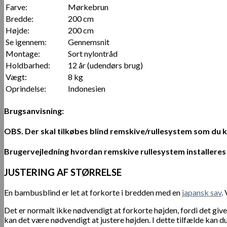
Farve:
Mørkebrun
Bredde:
200 cm
Højde:
200 cm
Se igennem:
Gennemsnit
Montage:
Sort nylontråd
Holdbarhed:
12 år (udendørs brug)
Vægt:
8 kg
Oprindelse:
Indonesien
Brugsanvisning:
OBS.
Der skal tilkøbes blind remskive/rullesystem som du 
Brugervejledning hvordan remskive rullesystem installeres 
JUSTERING AF STØRRELSE
En bambusblind er let at forkorte i bredden med en
japansk sav
.
V
Det er normalt ikke nødvendigt at forkorte højden, fordi det giv
kan det være nødvendigt at justere højden. I dette tilfælde kan