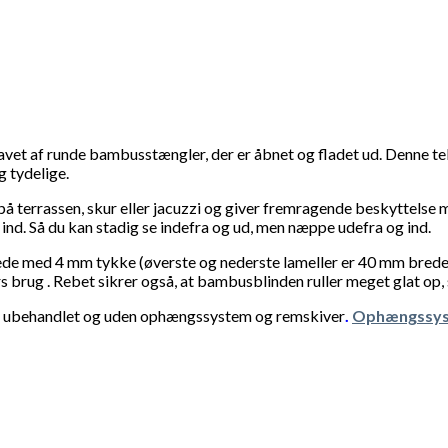
vet af runde bambusstængler, der er åbnet og fladet ud. Denne te
 tydelige.
 terrassen, skur eller jacuzzi og giver fremragende beskyttelse mod
 ind. Så du kan stadig se indefra og ud, men næppe udefra og ind.
ede med 4 mm tykke (øverste og nederste lameller er 40 mm brede
s brug . Rebet sikrer også, at bambusblinden ruller meget glat op, 
es ubehandlet og uden ophængssystem og remskiver
.
Ophængssys