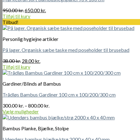
Den
Den
950.00
kr.
650.00
kr.
oprindelige
aktuelle
Tilføj til kurv
pris
pris
Tilbud!
var:
er:
950.00 kr..
650.00 kr..
Personlig hygiejne artikler
På lager. Organisk sæbe taske med poseholder til brusebad
Den
Den
38.00
kr.
28.00
kr.
oprindelige
aktuelle
Tilføj til kurv
pris
pris
var:
er:
Gardiner/Blinds af Bambus
38.00 kr..
28.00 kr..
Trådløs Bambus Gardiner 100 cm x 100/200/300 cm
Prisinterval:
300.00
kr.
–
800.00
kr.
300.00 kr.
Vælg muligheder
Dette
til
vare
800.00 kr.
Bambus Planke, Bjælke, Stolpe
har
flere
Udendørs bambus bjælke/strø 2000 x 40 x 40 mm