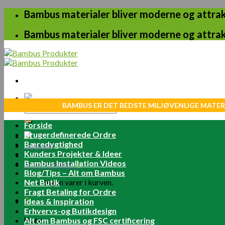
Skip
Bambus materialer bliver moderne og attrakt
to
content
Bambus materialer bliver moderne og attrakt
BAMBUS ER DET BEDSTE MILJØVENLIGE MATER
Søg
efter:
Forside
Brugerdefinerede Ordre
Bæredygtighed
Log ind
Kunders Projekter & Ideer
Bambus Installation Videos
Kurv /
0.00
kr.
0
Blog/Tips – Alt om Bambus
Net Butik
Ingen varer i kurven.
Fragt Betaling for Ordre
0
Ideas & Inspiration
Erhvervs-og Butikdesign
Kurv
Alt om Bambus og FSC certificering