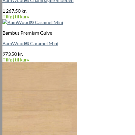
BamWood® Champagne Sildeben
1 267.50
kr.
Tilføj til kurv
Bambus Premium Gulve
BamWood® Caramel Mini
973.50
kr.
Tilføj til kurv