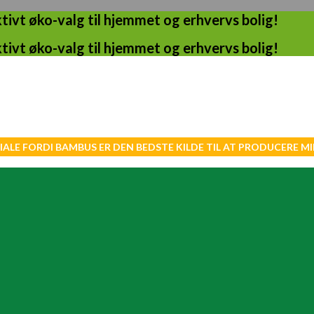
ivt øko-valg til hjemmet og erhvervs bolig!
ivt øko-valg til hjemmet og erhvervs bolig!
IALE FORDI BAMBUS ER DEN BEDSTE KILDE TIL AT PRODUCERE 