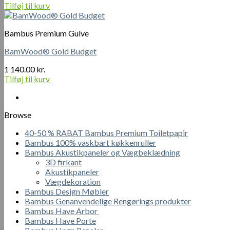
Tilføj til kurv
Bambus Premium Gulve
BamWood® Gold Budget
1 140.00
kr.
Tilføj til kurv
Browse
40-50 % RABAT Bambus Premium Toiletpapir
Bambus 100% vaskbart køkkenruller
Bambus Akustikpaneler og Vægbeklædning
3D firkant
Akustikpaneler
Vægdekoration
Bambus Design Møbler
Bambus Genanvendelige Rengørings produkter
Bambus Have Arbor
Bambus Have Porte