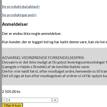
Se produktdatablad>
Se produktgaranti>
Anmeldelser
Der er endnu ikke nogle anmeldelser.
Kun kunder, der er logget ind og har købt denne vare, kan skrive 
ADVARSEL VEDRØRENDE FORSENDELSESPRIS:
Desværre er det ikke muligt at få oplyst leveringsomkostninger f
(Længde x Højde x Bredde) af de bestilte/købte varer.
Derfor vi er nødt først, efter modtaget ordre, henvende os til tra
Det vil sige at kun efter modtagelsen af ordren vi vil får oplyst 
2 505.00
kr.
Lodret
karamelformering
Tilføj til kurv