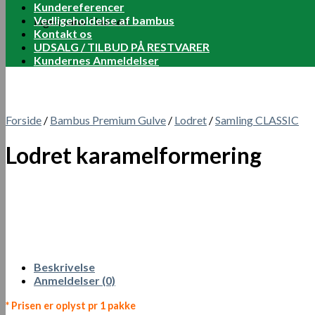
Kundereferencer
Vedligeholdelse af bambus
Ingen varer i kurven.
Kontakt os
UDSALG / TILBUD PÅ RESTVARER
Kundernes Anmeldelser
Forside
/
Bambus Premium Gulve
/
Lodret
/
Samling CLASSIC
Lodret karamelformering
Beskrivelse
Anmeldelser (0)
* Prisen er oplyst pr 1 pakke