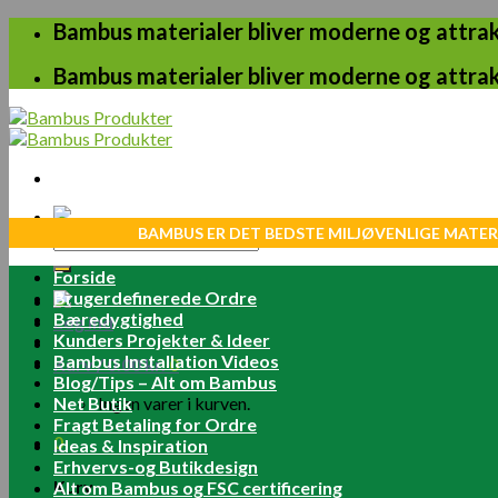
Skip
Bambus materialer bliver moderne og attrakt
to
content
Bambus materialer bliver moderne og attrakt
BAMBUS ER DET BEDSTE MILJØVENLIGE MATER
Søg
efter:
Forside
Brugerdefinerede Ordre
Bæredygtighed
Log ind
Kunders Projekter & Ideer
Bambus Installation Videos
Kurv /
0.00
kr.
0
Blog/Tips – Alt om Bambus
Net Butik
Ingen varer i kurven.
Fragt Betaling for Ordre
0
Ideas & Inspiration
Erhvervs-og Butikdesign
Kurv
Alt om Bambus og FSC certificering