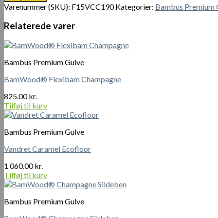
antal
Varenummer (SKU):
F15VCC190
Kategorier:
Bambus Premium 
Relaterede varer
Bambus Premium Gulve
BamWood® Flexibam Champagne
825.00
kr.
Tilføj til kurv
Bambus Premium Gulve
Vandret Caramel Ecofloor
1 060.00
kr.
Tilføj til kurv
Bambus Premium Gulve