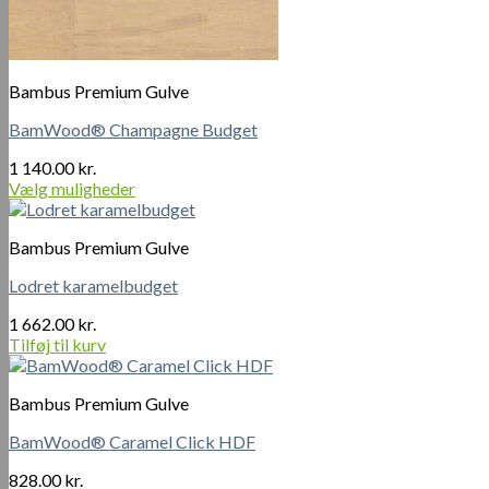
Bambus Premium Gulve
BamWood® Champagne Budget
1 140.00
kr.
Vælg muligheder
Dette
vare
Bambus Premium Gulve
har
flere
Lodret karamelbudget
varianter.
Mulighederne
1 662.00
kr.
kan
Tilføj til kurv
vælges
på
varesiden
Bambus Premium Gulve
BamWood® Caramel Click HDF
828.00
kr.