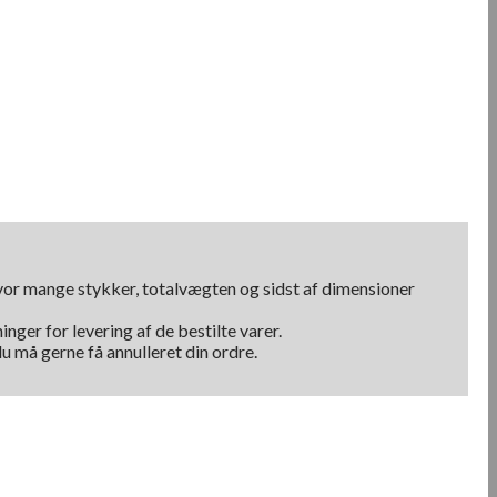
hvor mange stykker, totalvægten og sidst af dimensioner
nger for levering af de bestilte varer.
u må gerne få annulleret din ordre.