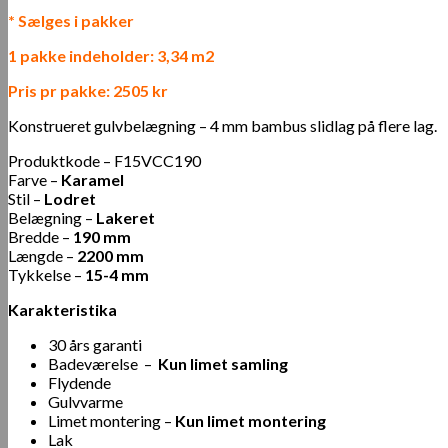
* Sælges i pakker
1 pakke indeholder: 3,34 m2
Pris pr pakke: 2505 kr
Konstrueret gulvbelægning – 4 mm bambus slidlag på flere lag.
Produktkode –
F15VCC190
Farve –
Karamel
Stil –
Lodret
Belægning –
Lakeret
Bredde –
190 mm
Længde –
2200 mm
Tykkelse –
15-4 mm
Karakteristika
30 års garanti
Badeværelse –
Kun limet samling
Flydende
Gulvvarme
Limet montering –
Kun limet montering
Lak