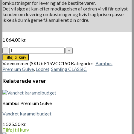
omkostninger for levering af de bestilte varer.
Det vil sige at kun efter modtagelsen af ordren vi vil får oplyst
kunden om levering omkostninger og hvis fragtprisen passe
ikke så du må gerne få annulleret din ordre.
1 864.00
kr.
Lodret
karamel
Tilføj til kurv
tradition
Varenummer (SKU):
F15VCC150
Kategorier:
Bambus
antal
Premium Gulve
,
Lodret
,
Samling CLASSIC
Relaterede varer
Bambus Premium Gulve
Vandret karamelbudget
1 525.50
kr.
Tilføj til kurv