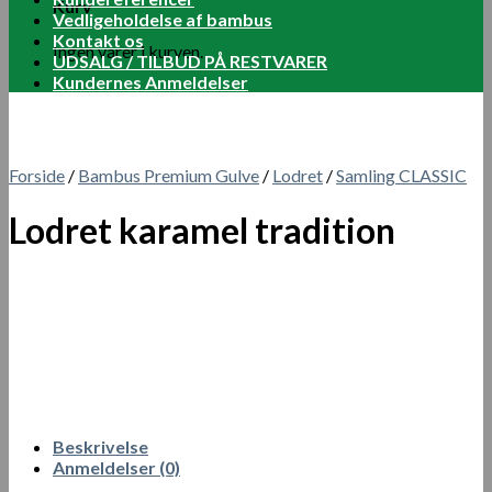
Kurv
Vedligeholdelse af bambus
Kontakt os
Ingen varer i kurven.
UDSALG / TILBUD PÅ RESTVARER
Kundernes Anmeldelser
Forside
/
Bambus Premium Gulve
/
Lodret
/
Samling CLASSIC
Lodret karamel tradition
Beskrivelse
Anmeldelser (0)