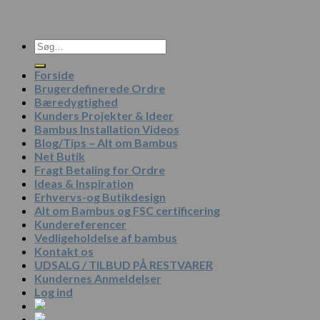
Søg
efter:
Forside
Brugerdefinerede Ordre
Bæredygtighed
Kunders Projekter & Ideer
Bambus Installation Videos
Blog/Tips – Alt om Bambus
Net Butik
Fragt Betaling for Ordre
Ideas & Inspiration
Erhvervs-og Butikdesign
Alt om Bambus og FSC certificering
Kundereferencer
Vedligeholdelse af bambus
Kontakt os
UDSALG / TILBUD PÅ RESTVARER
Kundernes Anmeldelser
Log ind