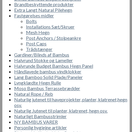
Brandbeskyttende produkter
Extra Langt Natural Pilehegn
Fastgørelses midler
Bolts
Installations Sæt/Skruer
Mesh Hegn
Post Anchors / Stolpeankre
Post Caps
Trådstænger
Gardiner/Blinds af Bambus
Halvrund Stokke og Lameller
Halvrunde Budget Bambus Hegn Panel
Håndlavede bambus vindklokker
Lang Bamboo Solid Plade/Paneler
Lyngklædte Hegn Rulle
Moso Bambus Terrassebrædder
Natural Rope / Reb
Naturlig jutenet til haveprojekter, planter, klatrenet,hegn
osv.
Naturlig Jutenet til planter, klatrenet, hegn osv.
Naturligt Bambusstrimler
NY BAMBUS VARER
Personlig hygiejne artikler