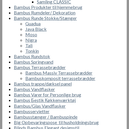
Samling CLASSIC
Bambus Produkter til hjemmebrug
Bambus Rumdeler/ Dekoration
Bambus Runde Stokke/Stænger
Guadua
Java Black
Moso
Nigra
Tali
Tonkin
Bambus Rundstok
Bambus Springvand
Bambus Terrassebrædder
Bambus Massiv Terrassebrædder
Bambuskomposit terrassebrædder
Bambus trappe/dæksel panel
Bambus Vandflasker
Bambus Varer for Personlige brug
Bambus Бestik Кøkkenværktøj
Bambus/Glas Vandflasker
Bambusservietter
Bambusstænger / Bambuspinde
Big Opbevaringspose til husholdningsbrug
Blinds Bambus Elegant designstil