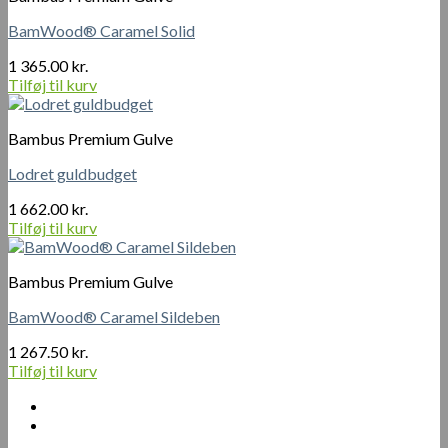
BamWood® Caramel Solid
1 365.00
kr.
Tilføj til kurv
Bambus Premium Gulve
Lodret guldbudget
1 662.00
kr.
Tilføj til kurv
Bambus Premium Gulve
BamWood® Caramel Sildeben
1 267.50
kr.
Tilføj til kurv