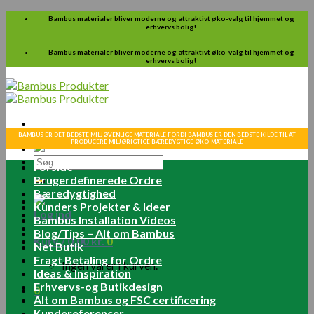
Skip
Bambus materialer bliver moderne og attraktivt øko-valg til hjemmet og
erhvervs bolig!
to
content
Bambus materialer bliver moderne og attraktivt øko-valg til hjemmet og
erhvervs bolig!
BAMBUS ER DET BEDSTE MILJØVENLIGE MATERIALE FORDI BAMBUS ER DEN BEDSTE KILDE TIL AT
PRODUCERE MILJØRIGTIGE BÆREDYGTIGE ØKO-MATERIALE
Søg
Forside
efter:
Brugerdefinerede Ordre
Bæredygtighed
Kunders Projekter & Ideer
Log ind
Bambus Installation Videos
Blog/Tips – Alt om Bambus
Kurv /
0.00
kr.
0
Net Butik
Fragt Betaling for Ordre
Ingen varer i kurven.
Ideas & Inspiration
Erhvervs-og Butikdesign
0
Alt om Bambus og FSC certificering
Kundereferencer