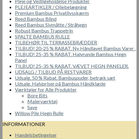
Pleje og Vedligeholdelse Produkter
PLEJEARTIKLER / Oliebelægning
Premium Bambus Privatlivsskærm
Reed Bambus Blind
Reed Bambus Sivmåtte / Stråhegn
Robust Bambus Trappetrin
SPALTE BAMBUS RULLE
TILBEHØR TIL TERRASSEBRÆDDER
TILBUD! 20-25 % RABAT. Ny Håndlavet Bambus Varer .
TILBUD! 25-35 % RABAT. Halvrunde Bambus Hegn
Panel
TILBUD! 25-35 % RABAT. VÆVET HEGN PANELER.
UDSALG / TILBUD PÅ RESTVARER
Udsalg. 50 % Rabat. Bambuspuder, betræk sæt
Udsalg. Halvpriser på Bambus Håndklæde
Værktøjer for Alle Produkter
Bore Bits
Malerværktøj
Save
Willow Pile Hegn Rulle
INFORMATIONER
Handelsbetingelser