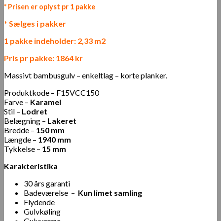
* Prisen er oplyst pr 1 pakke
* Sælges i pakker
1 pakke indeholder: 2,33 m2
Pris pr pakke: 1864 kr
Massivt bambusgulv – enkeltlag – korte planker.
Produktkode –
F15VCC150
Farve –
Karamel
Stil –
Lodret
Belægning –
Lakeret
Bredde –
150 mm
Længde –
1940 mm
Tykkelse –
15 mm
Karakteristika
30 års garanti
Badeværelse –
Kun limet samling
Flydende
Gulvkøling
Gulvvarme