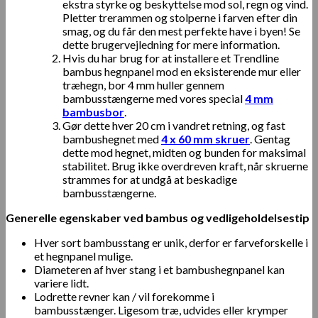
ekstra styrke og beskyttelse mod sol, regn og vind.
Pletter trerammen og stolperne i farven efter din
smag, og du får den mest perfekte have i byen! Se
dette brugervejledning for mere information.
Hvis du har brug for at installere et Trendline
bambus hegnpanel mod en eksisterende mur eller
træhegn, bor 4 mm huller gennem
bambusstængerne med vores special
4 mm
bambusbor
.
Gør dette hver 20 cm i vandret retning, og fast
bambushegnet med
4 x 60 mm skruer
. Gentag
dette mod hegnet, midten og bunden for maksimal
stabilitet. Brug ikke overdreven kraft, når skruerne
strammes for at undgå at beskadige
bambusstængerne.
Generelle egenskaber ved bambus og vedligeholdelsestip
Hver sort bambusstang er unik, derfor er farveforskelle i
et hegnpanel mulige.
Diameteren af ​​hver stang i et bambushegnpanel kan
variere lidt.
Lodrette revner kan / vil forekomme i
bambusstænger. Ligesom træ, udvides eller krymper