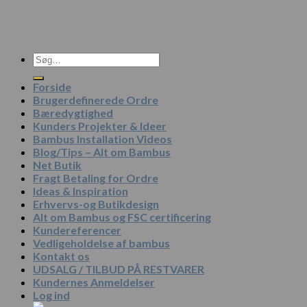
Søg
efter:
Forside
Brugerdefinerede Ordre
Bæredygtighed
Kunders Projekter & Ideer
Bambus Installation Videos
Blog/Tips – Alt om Bambus
Net Butik
Fragt Betaling for Ordre
Ideas & Inspiration
Erhvervs-og Butikdesign
Alt om Bambus og FSC certificering
Kundereferencer
Vedligeholdelse af bambus
Kontakt os
UDSALG / TILBUD PÅ RESTVARER
Kundernes Anmeldelser
Log ind