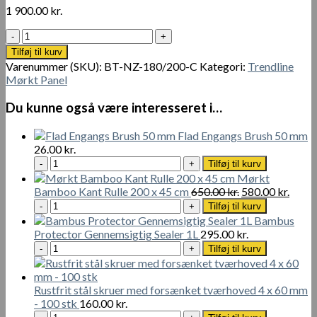
1 900.00
kr.
Trendline
sort
Tilføj til kurv
bambushegnpanel
Varenummer (SKU):
BT-NZ-180/200-C
Kategori:
Trendline
180
Mørkt Panel
x
200
Du kunne også være interesseret i…
cm
antal
Flad Engangs Brush 50 mm
26.00
kr.
Flad
Tilføj til kurv
Engangs
Mørkt
Brush
Den
Den
Bamboo Kant Rulle 200 x 45 cm
650.00
kr.
580.00
kr.
50
Mørkt
oprindelige
aktue
Tilføj til kurv
mm
Bamboo
pris
pris
Bambus
antal
Kant
var:
er:
Protector Gennemsigtig Sealer 1L
295.00
kr.
Rulle
650.00 kr..
580.00
Bambus
Tilføj til kurv
200
Protector
x
Gennemsigtig
45
Sealer
Rustfrit stål skruer med forsænket tværhoved 4 x 60 mm
cm
1L
- 100 stk
160.00
kr.
antal
antal
Rustfrit