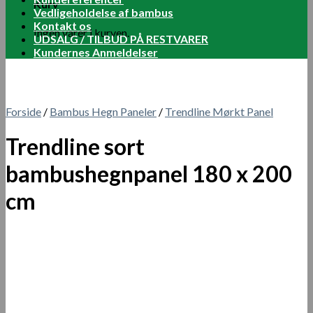
Kurv
Vedligeholdelse af bambus
Kontakt os
Ingen varer i kurven.
UDSALG / TILBUD PÅ RESTVARER
Kundernes Anmeldelser
Forside
/
Bambus Hegn Paneler
/
Trendline Mørkt Panel
Trendline sort
bambushegnpanel 180 x 200
cm