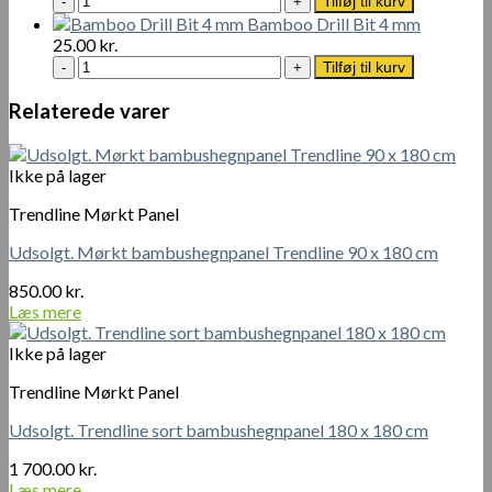
Tilføj til kurv
stål
Bamboo Drill Bit 4 mm
skruer
25.00
kr.
med
Bamboo
Tilføj til kurv
forsænket
Drill
tværhoved
Bit
Relaterede varer
4
4
x
mm
60
antal
Ikke på lager
mm
-
Trendline Mørkt Panel
100
stk
Udsolgt. Mørkt bambushegnpanel Trendline 90 x 180 cm
antal
850.00
kr.
Læs mere
Ikke på lager
Trendline Mørkt Panel
Udsolgt. Trendline sort bambushegnpanel 180 x 180 cm
1 700.00
kr.
Læs mere