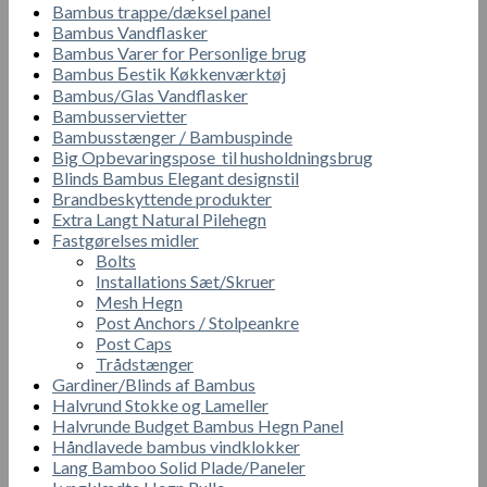
Bambus trappe/dæksel panel
Bambus Vandflasker
Bambus Varer for Personlige brug
Bambus Бestik Кøkkenværktøj
Bambus/Glas Vandflasker
Bambusservietter
Bambusstænger / Bambuspinde
Big Opbevaringspose til husholdningsbrug
Blinds Bambus Elegant designstil
Brandbeskyttende produkter
Extra Langt Natural Pilehegn
Fastgørelses midler
Bolts
Installations Sæt/Skruer
Mesh Hegn
Post Anchors / Stolpeankre
Post Caps
Trådstænger
Gardiner/Blinds af Bambus
Halvrund Stokke og Lameller
Halvrunde Budget Bambus Hegn Panel
Håndlavede bambus vindklokker
Lang Bamboo Solid Plade/Paneler