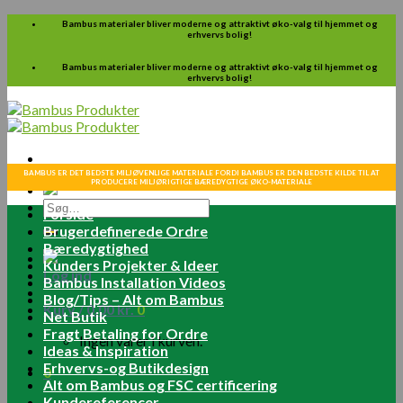
Skip
Bambus materialer bliver moderne og attraktivt øko-valg til hjemmet og
erhvervs bolig!
to
content
Bambus materialer bliver moderne og attraktivt øko-valg til hjemmet og
erhvervs bolig!
BAMBUS ER DET BEDSTE MILJØVENLIGE MATERIALE FORDI BAMBUS ER DEN BEDSTE KILDE TIL AT
PRODUCERE MILJØRIGTIGE BÆREDYGTIGE ØKO-MATERIALE
Søg
Forside
efter:
Brugerdefinerede Ordre
Bæredygtighed
Kunders Projekter & Ideer
Log ind
Bambus Installation Videos
Blog/Tips – Alt om Bambus
Kurv /
0.00
kr.
0
Net Butik
Fragt Betaling for Ordre
Ingen varer i kurven.
Ideas & Inspiration
Erhvervs-og Butikdesign
0
Alt om Bambus og FSC certificering
Kundereferencer