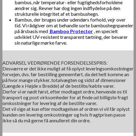
bambus, når temperatur- eller fugtighedsforholdene
ændrer sig. Revner har dog ingen indflydelse på den
strukturelle integritet af et bambushegn.
Bambus, der bruges under udendørs forhold, vejr over
tid. Vi rådgiver om at behandle sorte bambushegnpaneler
på årsbasis med
Bamboo Protector
, en specielt
udviklet UV-resistent transparent tætning, der bevarer
sin naturlige mørke farve.
ADVARSEL VEDRØRENDE FORSENDELSESPRIS:
Desværre er det ikke muligt at få oplyst leveringsomkostninger
forvejen, dvs. før bestilling gennemført, da det helt komme an
på hvor mange stykker, totalvægten og sidst af dimensioner
(Længde x Højde x Bredde) af de bestilte/købte varer.
Derfor vi er nødt først, efter modtaget ordre, henvende os til
transport og post virksomheder for at finde ud billigste fragt
omkostninger for levering af de bestilte varer.
Det vil sige at kun efter modtagelsen af ordren vi vil får oplyst
kunden om levering omkostninger og hvis fragtprisen passe
ikke så du må gerne få annulleret din ordre.