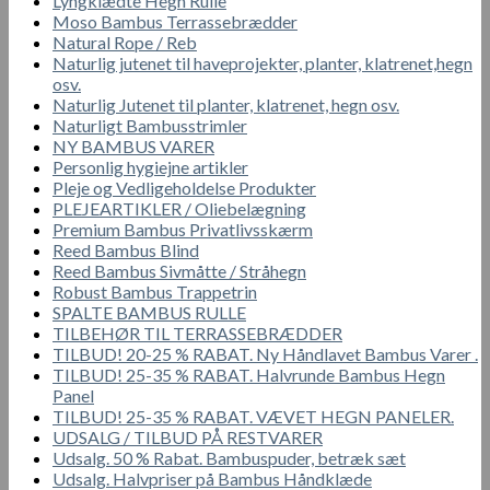
Lyngklædte Hegn Rulle
Moso Bambus Terrassebrædder
Natural Rope / Reb
Naturlig jutenet til haveprojekter, planter, klatrenet,hegn
osv.
Naturlig Jutenet til planter, klatrenet, hegn osv.
Naturligt Bambusstrimler
NY BAMBUS VARER
Personlig hygiejne artikler
Pleje og Vedligeholdelse Produkter
PLEJEARTIKLER / Oliebelægning
Premium Bambus Privatlivsskærm
Reed Bambus Blind
Reed Bambus Sivmåtte / Stråhegn
Robust Bambus Trappetrin
SPALTE BAMBUS RULLE
TILBEHØR TIL TERRASSEBRÆDDER
TILBUD! 20-25 % RABAT. Ny Håndlavet Bambus Varer .
TILBUD! 25-35 % RABAT. Halvrunde Bambus Hegn
Panel
TILBUD! 25-35 % RABAT. VÆVET HEGN PANELER.
UDSALG / TILBUD PÅ RESTVARER
Udsalg. 50 % Rabat. Bambuspuder, betræk sæt
Udsalg. Halvpriser på Bambus Håndklæde