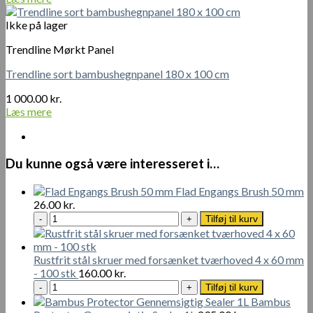
Ikke på lager
Trendline Mørkt Panel
Trendline sort bambushegnpanel 180 x 100 cm
1 000.00
kr.
Læs mere
Du kunne også være interesseret i…
Flad Engangs Brush 50 mm
26.00
kr.
Flad
Tilføj til kurv
Engangs
Brush
50
Rustfrit stål skruer med forsænket tværhoved 4 x 60 mm
mm
- 100 stk
160.00
kr.
antal
Rustfrit
Tilføj til kurv
stål
Bambus
skruer