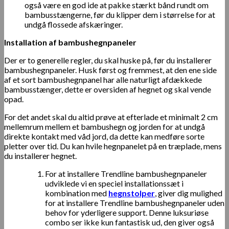
også være en god ide at pakke stærkt bånd rundt om
bambusstængerne, før du klipper dem i størrelse for at
undgå flossede afskæringer.
Installation af bambushegnpaneler
Der er to generelle regler, du skal huske på, før du installerer
bambushegnpaneler. Husk først og fremmest, at den ene side
af et sort bambushegnpanel har alle naturligt afdækkede
bambusstænger, dette er oversiden af ​​hegnet og skal vende
opad.
For det andet skal du altid prøve at efterlade et minimalt 2 cm
mellemrum mellem et bambushegn og jorden for at undgå
direkte kontakt med våd jord, da dette kan medføre sorte
pletter over tid. Du kan hvile hegnpanelet på en træplade, mens
du installerer hegnet.
For at installere Trendline bambushegnpaneler
udviklede vi en speciel installationssæt i
kombination med
hegnstolper
, giver dig mulighed
for at installere Trendline bambushegnpaneler uden
behov for yderligere support. Denne luksuriøse
combo ser ikke kun fantastisk ud, den giver også