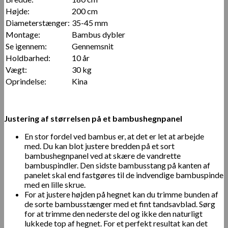
Højde:
200 cm
Diameterstænger:
35-45 mm
Montage:
Bambus dybler
Se igennem:
Gennemsnit
Holdbarhed:
10 år
Vægt:
30 kg
Oprindelse:
Kina
Justering af størrelsen på et bambushegnpanel
En stor fordel ved bambus er, at det er let at arbejde
med. Du kan blot justere bredden på et sort
bambushegnpanel ved at skære de vandrette
bambuspindler. Den sidste bambusstang på kanten af ​​
panelet skal end fastgøres til de indvendige bambuspinde
med en lille skrue.
For at justere højden på hegnet kan du trimme bunden af ​​
de sorte bambusstænger med et fint tandsavblad. Sørg
for at trimme den nederste del og ikke den naturligt
lukkede top af hegnet. For et perfekt resultat kan det