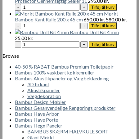
Protector Gennemsigtig Sealer 1L
295.00
kr.
med
Bambus
Tilføj til kurv
forsænket
Protector
Mørkt
tværhoved
Gennemsigtig
Den
Den
Bamboo Kant Rulle 200 x 45 cm
650.00
kr.
580.00
kr.
4
Sealer
Mørkt
oprindelige
aktue
Tilføj til kurv
x
1L
Bamboo
pris
pris
Bamboo Drill Bit 4 mm
60
antal
Kant
var:
er:
25.00
kr.
mm
Rulle
650.00 kr..
580.00
Bamboo
Tilføj til kurv
-
200
Drill
100
x
Bit
Browse
stk
45
4
antal
cm
40-50 % RABAT Bambus Premium Toiletpapir
mm
antal
Bambus 100% vaskbart køkkenruller
antal
Bambus Akustikpaneler og Vægbeklædning
3D firkant
Akustikpaneler
Vægdekoration
Bambus Design Møbler
Bambus Genanvendelige Rengørings produkter
Bambus Have Arbor
Bambus Have Porte
Bambus Hegn Paneler
BAMBUS SKÆRM HALVKULE SORT
Giant Mørkt