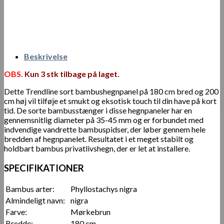
Beskrivelse
OBS.
Kun 3 stk tilbage på laget.
Dette Trendline sort bambushegnpanel på 180 cm bred og 200
cm høj vil tilføje et smukt og eksotisk touch til din have på kort
tid. De sorte bambusstænger i disse hegnpaneler har en
gennemsnitlig diameter på 35-45 mm og er forbundet med
indvendige vandrette bambuspidser, der løber gennem hele
bredden af ​​hegnpanelet. Resultatet i et meget stabilt og
holdbart bambus privatlivshegn, der er let at installere.
SPECIFIKATIONER
Bambus arter:
Phyllostachys nigra
Almindeligt navn:
nigra
Farve:
Mørkebrun
Bredde:
180 cm