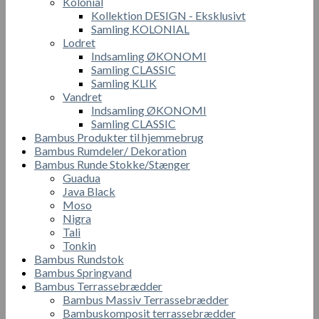
Kolonial
Kollektion DESIGN - Eksklusivt
Samling KOLONIAL
Lodret
Indsamling ØKONOMI
Samling CLASSIC
Samling KLIK
Vandret
Indsamling ØKONOMI
Samling CLASSIC
Bambus Produkter til hjemmebrug
Bambus Rumdeler/ Dekoration
Bambus Runde Stokke/Stænger
Guadua
Java Black
Moso
Nigra
Tali
Tonkin
Bambus Rundstok
Bambus Springvand
Bambus Terrassebrædder
Bambus Massiv Terrassebrædder
Bambuskomposit terrassebrædder