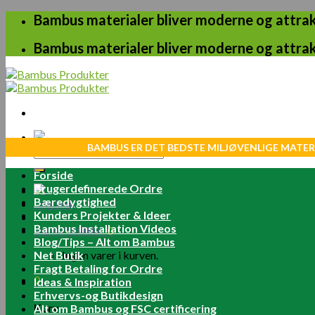
Skip
Bambus materialer bliver moderne og attrakt
to
content
Bambus materialer bliver moderne og attrakt
BAMBUS ER DET BEDSTE MILJØVENLIGE MATER
Søg
efter:
Forside
Brugerdefinerede Ordre
Bæredygtighed
Log ind
Kunders Projekter & Ideer
Bambus Installation Videos
Kurv /
0.00
kr.
0
Blog/Tips – Alt om Bambus
Net Butik
Ingen varer i kurven.
Fragt Betaling for Ordre
0
Ideas & Inspiration
Erhvervs-og Butikdesign
Kurv
Alt om Bambus og FSC certificering