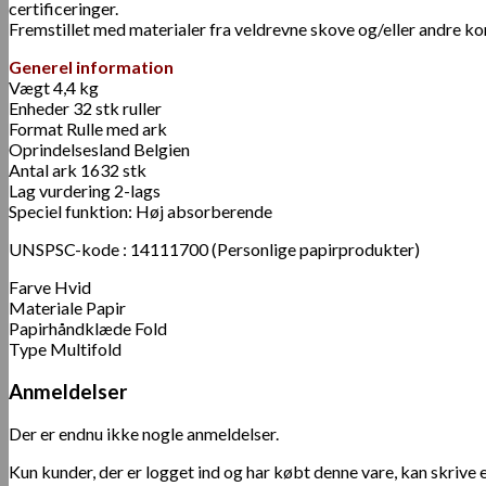
certificeringer.
Fremstillet med materialer fra veldrevne skove og/eller andre ko
Generel information
Vægt ‎4,4 kg
Enheder 32 stk ruller
Format Rulle med ark
Oprindelsesland Belgien
Antal ark 1632 stk
Lag vurdering 2-lags
Speciel funktion: Høj absorberende
UNSPSC-kode :
14111700 (Personlige papirprodukter)
Farve Hvid
Materiale Papir
Papirhåndklæde Fold
Type Multifold
Anmeldelser
Der er endnu ikke nogle anmeldelser.
Kun kunder, der er logget ind og har købt denne vare, kan skrive 