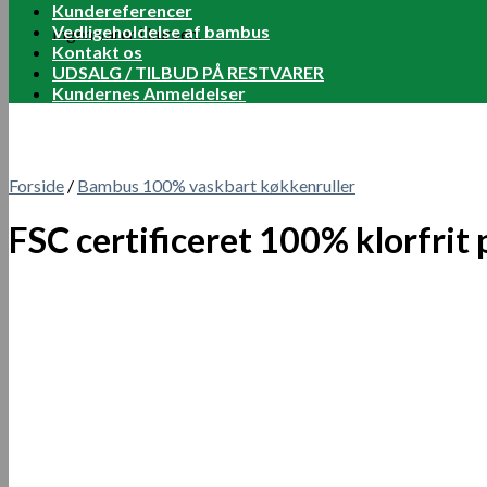
Kundereferencer
Vedligeholdelse af bambus
Ingen varer i kurven.
Kontakt os
UDSALG / TILBUD PÅ RESTVARER
Kundernes Anmeldelser
Forside
/
Bambus 100% vaskbart køkkenruller
FSC certificeret 100% klorfrit