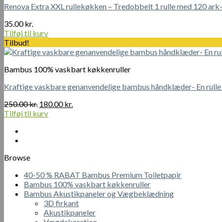
Renova Extra XXL rullekøkken – Tredobbelt 1 rulle med 120 ark–
35.00
kr.
Tilføj til kurv
Tilbud!
Bambus 100% vaskbart køkkenruller
Kraftige vaskbare genanvendelige bambus håndklæder- En rulle
Den
Den
250.00
kr.
180.00
kr.
oprindelige
aktuelle
Tilføj til kurv
pris
pris
var:
er:
250.00 kr..
180.00 kr..
Browse
40-50 % RABAT Bambus Premium Toiletpapir
Bambus 100% vaskbart køkkenruller
Bambus Akustikpaneler og Vægbeklædning
3D firkant
Akustikpaneler
Vægdekoration