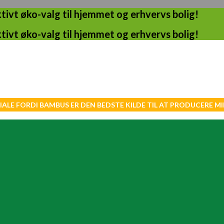
ivt øko-valg til hjemmet og erhvervs bolig!
ivt øko-valg til hjemmet og erhvervs bolig!
IALE FORDI BAMBUS ER DEN BEDSTE KILDE TIL AT PRODUCERE 