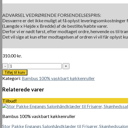
ADVARSEL VEDRØRENDE FORSENDELSESPRIS:
Desværre er det ikke muligt at få oplyst leveringsomkostninger f
(Længde x Højde x Bredde) af de bestilte/købte varer.
Derfor vi er nødt først, efter modtaget ordre, henvende os til tra
Det vil sige at kun efter modtagelsen af ordren vi vil får oplyst 
310.00
kr.
FSC
certificeret
Tilføj til kurv
100%
Kategori:
Bambus 100% vaskbart køkkenruller
klorfrit
papir.
Relaterede varer
Presto
TAD
Tilbud!
med
32
køkkenruller
Bambus 100% vaskbart køkkenruller
antal
Stor Pakke Engangs Salonhåndklæder til Frisører, Skønhedssalo