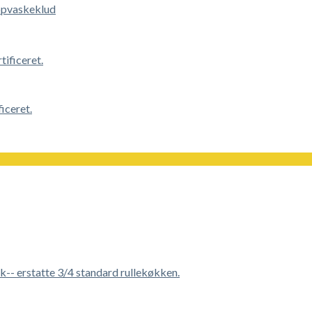
opvaskeklud
iceret.