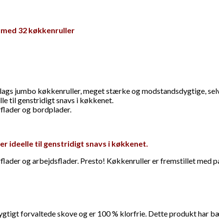
 med 32 køkkenruller
lags jumbo køkkenruller, meget stærke og modstandsdygtige, selv 
e til genstridigt snavs i køkkenet.
erflader og bordplader.
 ideelle til genstridigt snavs i køkkenet.
verflader og arbejdsflader. Presto! Køkkenruller er fremstillet med 
dygtigt forvaltede skove og er 100 % klorfrie. Dette produkt har