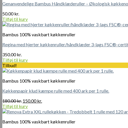
Genanvendelige Bambus Håndklæderuller – Økologisk køkken
50.00
kr.
Tilføj til kurv
Bambus 100% vaskbart køkkenruller
Regina med hjerter køkkenruller/håndklæder 3-lags FSC®-certif
350.00
kr.
Tilføj til kurv
Tilbud!
Bambus 100% vaskbart køkkenruller
Køkkenpapir klud kæmpe rulle med 400 ark per 1 rulle.
Den
Den
180.00
kr.
150.00
kr.
oprindelige
aktuelle
Tilføj til kurv
pris
pris
var:
er:
Bambus 100% vaskbart køkkenruller
180.00 kr..
150.00 kr..