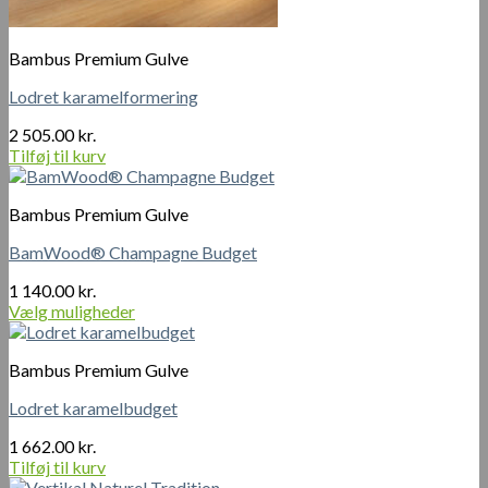
Bambus Premium Gulve
Lodret karamelformering
2 505.00
kr.
Tilføj til kurv
Bambus Premium Gulve
BamWood® Champagne Budget
1 140.00
kr.
Vælg muligheder
Dette
vare
Bambus Premium Gulve
har
flere
Lodret karamelbudget
varianter.
Mulighederne
1 662.00
kr.
kan
Tilføj til kurv
vælges