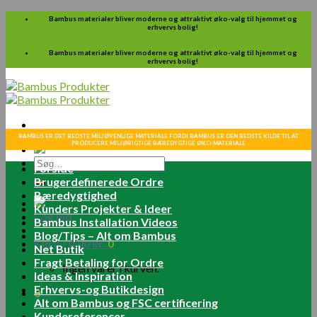
Skip
Bambus materialer bliver moderne og attraktivt øko-valg til hjemmet og
erhvervs bolig!
to
content
Bambus materialer bliver moderne og attraktivt øko-valg til hjemmet og
erhvervs bolig!
BAMBUS ER DET BEDSTE MILJØVENLIGE MATERIALE FORDI BAMBUS ER DEN BEDSTE KILDE TIL AT
PRODUCERE MILJØRIGTIGE BÆREDYGTIGE ØKO-MATERIALE
Søg
Forside
efter:
Brugerdefinerede Ordre
Bæredygtighed
Kunders Projekter & Ideer
Log ind
Bambus Installation Videos
Blog/Tips – Alt om Bambus
Kurv /
0.00
kr.
0
Net Butik
Fragt Betaling for Ordre
Ingen varer i kurven.
Ideas & Inspiration
Erhvervs-og Butikdesign
0
Alt om Bambus og FSC certificering
Kundereferencer