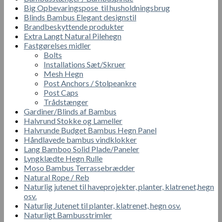
Big Opbevaringspose til husholdningsbrug
Blinds Bambus Elegant designstil
Brandbeskyttende produkter
Extra Langt Natural Pilehegn
Fastgørelses midler
Bolts
Installations Sæt/Skruer
Mesh Hegn
Post Anchors / Stolpeankre
Post Caps
Trådstænger
Gardiner/Blinds af Bambus
Halvrund Stokke og Lameller
Halvrunde Budget Bambus Hegn Panel
Håndlavede bambus vindklokker
Lang Bamboo Solid Plade/Paneler
Lyngklædte Hegn Rulle
Moso Bambus Terrassebrædder
Natural Rope / Reb
Naturlig jutenet til haveprojekter, planter, klatrenet,hegn
osv.
Naturlig Jutenet til planter, klatrenet, hegn osv.
Naturligt Bambusstrimler