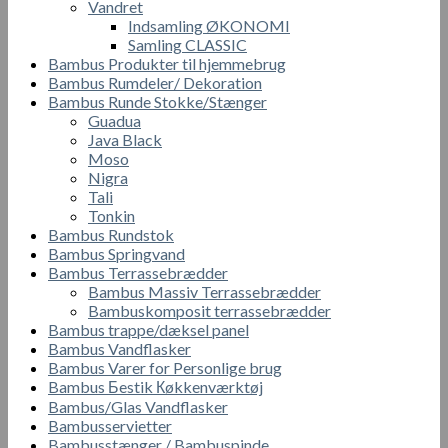
Vandret
Indsamling ØKONOMI
Samling CLASSIC
Bambus Produkter til hjemmebrug
Bambus Rumdeler/ Dekoration
Bambus Runde Stokke/Stænger
Guadua
Java Black
Moso
Nigra
Tali
Tonkin
Bambus Rundstok
Bambus Springvand
Bambus Terrassebrædder
Bambus Massiv Terrassebrædder
Bambuskomposit terrassebrædder
Bambus trappe/dæksel panel
Bambus Vandflasker
Bambus Varer for Personlige brug
Bambus Бestik Кøkkenværktøj
Bambus/Glas Vandflasker
Bambusservietter
Bambusstænger / Bambuspinde