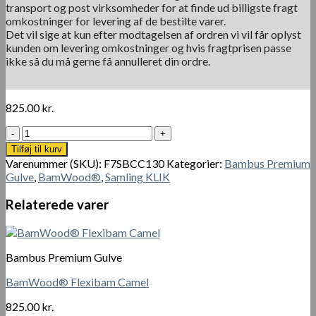
transport og post virksomheder for at finde ud billigste fragt
omkostninger for levering af de bestilte varer.
Det vil sige at kun efter modtagelsen af ordren vi vil får oplyst
kunden om levering omkostninger og hvis fragtprisen passe
ikke så du må gerne få annulleret din ordre.
825.00
kr.
BamWood®
Flexibam
Tilføj til kurv
Caramel
Varenummer (SKU):
F7SBCC130
Kategorier:
Bambus Premium
antal
Gulve
,
BamWood®
,
Samling KLIK
Relaterede varer
Bambus Premium Gulve
BamWood® Flexibam Camel
825.00
kr.