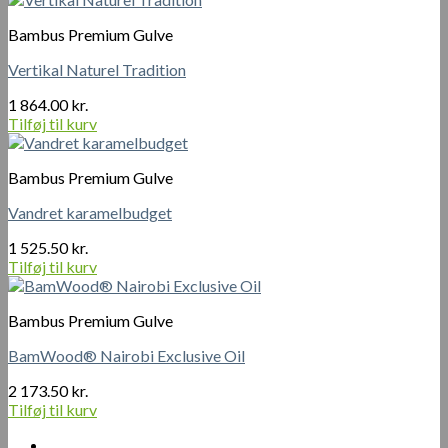
på
varesiden
Bambus Premium Gulve
Vertikal Naturel Tradition
1 864.00
kr.
Tilføj til kurv
Bambus Premium Gulve
Vandret karamelbudget
1 525.50
kr.
Tilføj til kurv
Bambus Premium Gulve
BamWood® Nairobi Exclusive Oil
2 173.50
kr.
Tilføj til kurv