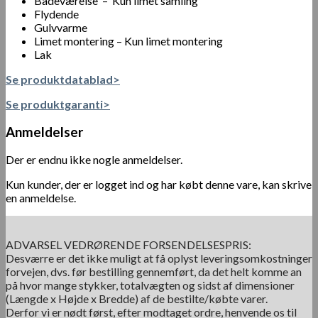
Badeværelse – Kun limet samling
Flydende
Gulvvarme
Limet montering – Kun limet montering
Lak
Se produktdatablad>
Se produktgaranti>
Anmeldelser
Der er endnu ikke nogle anmeldelser.
Kun kunder, der er logget ind og har købt denne vare, kan skrive
en anmeldelse.
ADVARSEL VEDRØRENDE FORSENDELSESPRIS:
Desværre er det ikke muligt at få oplyst leveringsomkostninger
forvejen, dvs. før bestilling gennemført, da det helt komme an
på hvor mange stykker, totalvægten og sidst af dimensioner
(Længde x Højde x Bredde) af de bestilte/købte varer.
Derfor vi er nødt først, efter modtaget ordre, henvende os til