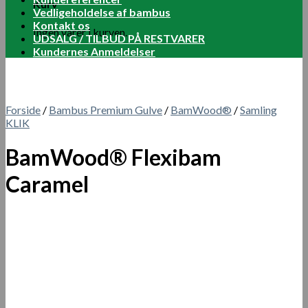
Kurv
Vedligeholdelse af bambus
Kontakt os
Ingen varer i kurven.
UDSALG / TILBUD PÅ RESTVARER
Kundernes Anmeldelser
Forside
/
Bambus Premium Gulve
/
BamWood®
/
Samling
KLIK
BamWood® Flexibam
Caramel