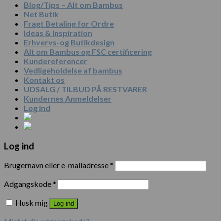
Blog/Tips – Alt om Bambus
Net Butik
Fragt Betaling for Ordre
Ideas & Inspiration
Erhvervs-og Butikdesign
Alt om Bambus og FSC certificering
Kundereferencer
Vedligeholdelse af bambus
Kontakt os
UDSALG / TILBUD PÅ RESTVARER
Kundernes Anmeldelser
Log ind
Log ind
Brugernavn eller e-mailadresse
*
Adgangskode
*
Husk mig
Log ind