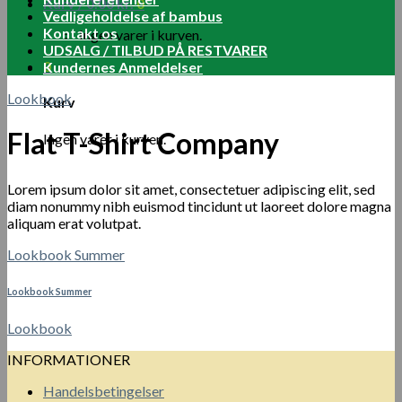
Kurv /
0.00
kr.
0
Vedligeholdelse af bambus
Kontakt os
Ingen varer i kurven.
UDSALG / TILBUD PÅ RESTVARER
0
Kundernes Anmeldelser
Lookbook
Kurv
Flat T-Shirt Company
Ingen varer i kurven.
Lorem ipsum dolor sit amet, consectetuer adipiscing elit, sed
diam nonummy nibh euismod tincidunt ut laoreet dolore magna
aliquam erat volutpat.
Lookbook Summer
Lookbook Summer
Lookbook
INFORMATIONER
Handelsbetingelser