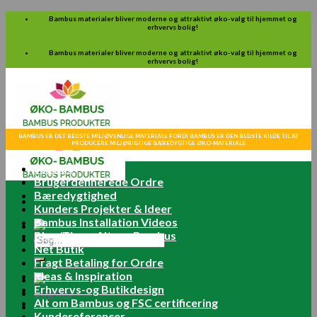
Skip
Bambus materialer bliver moderne og attraktivt øko-valg til hjemmet og
erhvervs bolig!
to
content
Bambus materialer bliver moderne og attraktivt øko-valg til hjemmet og
erhvervs bolig!
BAMBUS ER DET BEDSTE MILJØVENLIGE MATERIALE FORDI BAMBUS ER DEN BEDSTE KILDE TIL AT
PRODUCERE MILJØRIGTIGE BÆREDYGTIGE ØKO-MATERIALE
Forside
Brugerdefinerede Ordre
Bæredygtighed
Kunders Projekter & Ideer
Bambus Installation Videos
Blog/Tips – Alt om Bambus
Søg
Net Butik
efter:
Fragt Betaling for Ordre
Ideas & Inspiration
Erhvervs-og Butikdesign
Log ind
Alt om Bambus og FSC certificering
Kundereferencer