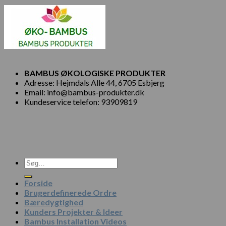
BAMBUS ØKOLOGISKE PRODUKTER
Adresse: Hejmdals Alle 44, 6705 Esbjerg
Email: info@bambus-produkter.dk
Kundeservice telefon: 93909819
Søg
efter:
Forside
Brugerdefinerede Ordre
Bæredygtighed
Kunders Projekter & Ideer
Bambus Installation Videos