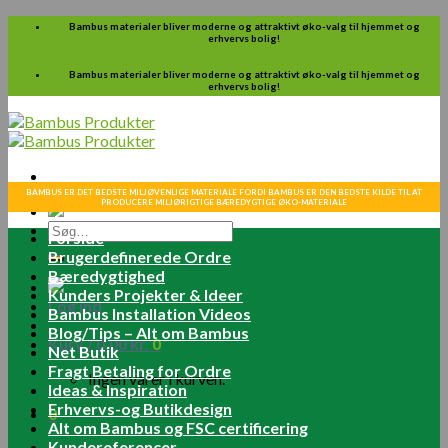
Skip
Bambus materialer bliver moderne og attraktivt øko-valg til hjemmet og
erhvervs bolig!
to
content
Bambus materialer bliver moderne og attraktivt øko-valg til hjemmet og
erhvervs bolig!
BAMBUS ER DET BEDSTE MILJØVENLIGE MATERIALE FORDI BAMBUS ER DEN BEDSTE KILDE TIL AT
PRODUCERE MILJØRIGTIGE BÆREDYGTIGE ØKO-MATERIALE
Søg
Forside
efter:
Brugerdefinerede Ordre
Bæredygtighed
Kunders Projekter & Ideer
Log ind
Bambus Installation Videos
Blog/Tips – Alt om Bambus
Kurv /
0.00
kr.
0
Net Butik
Fragt Betaling for Ordre
Ingen varer i kurven.
Ideas & Inspiration
Erhvervs-og Butikdesign
0
Alt om Bambus og FSC certificering
Kundereferencer