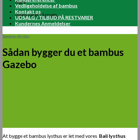
Kurv
Vedligeholdelse af bambus
Kontakt os
Ingen varer i kurven.
UDSALG / TILBUD PÅ RESTVARER
Kundernes Anmeldelser
Bamboo-diy-tips
Sådan bygger du et bambus
Gazebo
At bygge et bambus lysthus er let med vores
Bali lysthus