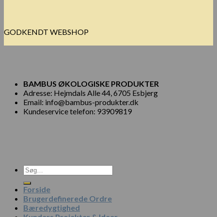
GODKENDT WEBSHOP
BAMBUS ØKOLOGISKE PRODUKTER
Adresse: Hejmdals Alle 44, 6705 Esbjerg
Email: info@bambus-produkter.dk
Kundeservice telefon: 93909819
Søg
efter:
Forside
Brugerdefinerede Ordre
Bæredygtighed
Kunders Projekter & Ideer