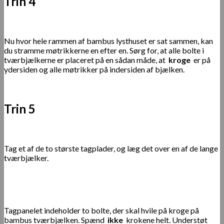
Trin 4
Nu hvor hele rammen af ​​bambus lysthuset er sat sammen, kan
du stramme møtrikkerne en efter en. Sørg for, at alle bolte i
tværbjælkerne er placeret på en sådan måde, at
kroge
er på
ydersiden og alle møtrikker på indersiden af ​​bjælken.
Trin 5
Tag et af de to største tagplader, og læg det over en af ​​de lange
tværbjælker.
Tagpanelet indeholder to bolte, der skal hvile på kroge på
bambus tværbjælken. Spænd
ikke
krokene helt. Understøt