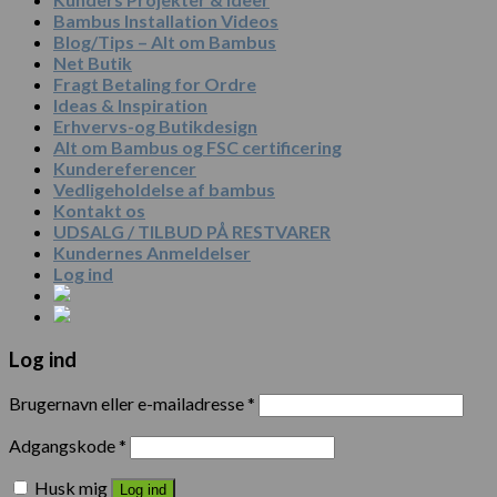
Bambus Installation Videos
Blog/Tips – Alt om Bambus
Net Butik
Fragt Betaling for Ordre
Ideas & Inspiration
Erhvervs-og Butikdesign
Alt om Bambus og FSC certificering
Kundereferencer
Vedligeholdelse af bambus
Kontakt os
UDSALG / TILBUD PÅ RESTVARER
Kundernes Anmeldelser
Log ind
Log ind
Brugernavn eller e-mailadresse
*
Adgangskode
*
Husk mig
Log ind