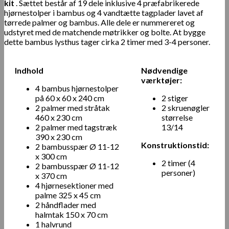
kit
. Sættet består af 19 dele inklusive 4 præfabrikerede
hjørnestolper i bambus og 4 vandtætte tagplader lavet af
tørrede palmer og bambus. Alle dele er nummereret og
udstyret med de matchende møtrikker og bolte. At bygge
dette bambus lysthus tager cirka 2 timer med 3-4 personer.
Indhold
Nødvendige
værktøjer:
4 bambus hjørnestolper
på 60 x 60 x 240 cm
2 stiger
2 palmer med stråtak
2 skruenøgler
460 x 230 cm
størrelse
2 palmer med tagstræk
13/14
390 x 230 cm
Konstruktionstid:
2 bambusspær Ø 11-12
x 300 cm
2 timer (4
2 bambusspær Ø 11-12
personer)
x 370 cm
4 hjørnesektioner med
palme 325 x 45 cm
2 håndflader med
halmtak 150 x 70 cm
1 halvrund