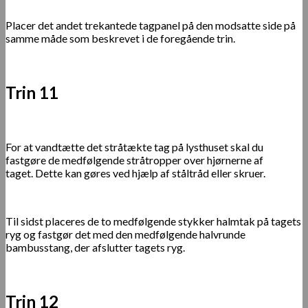
Placer det andet trekantede tagpanel på den modsatte side på
samme måde som beskrevet i de foregående trin.
Trin 11
For at vandtætte det stråtækte tag på lysthuset skal du
fastgøre de medfølgende stråtropper over hjørnerne af
taget.
Dette kan gøres ved hjælp af ståltråd eller skruer.
Til sidst placeres de to medfølgende stykker halmtak på tagets
ryg og fastgør det med den medfølgende halvrunde
bambusstang, der afslutter tagets ryg.
Trin 12