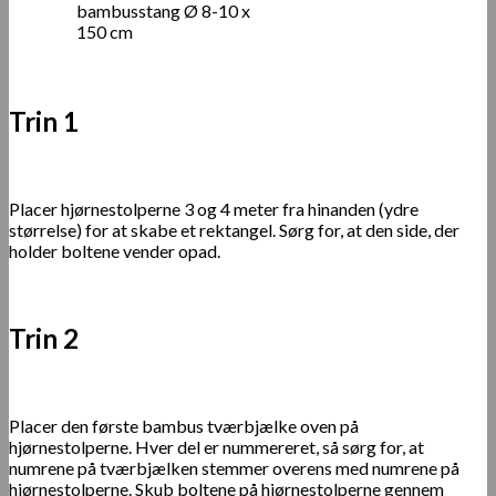
bambusstang Ø 8-10 x
150 cm
Trin 1
Placer hjørnestolperne 3 og 4 meter fra hinanden (ydre
størrelse) for at skabe et rektangel. Sørg for, at den side, der
holder boltene vender opad.
Trin 2
Placer den første bambus tværbjælke oven på
hjørnestolperne. Hver del er nummereret, så sørg for, at
numrene på tværbjælken stemmer overens med numrene på
hjørnestolperne. Skub boltene på hjørnestolperne gennem