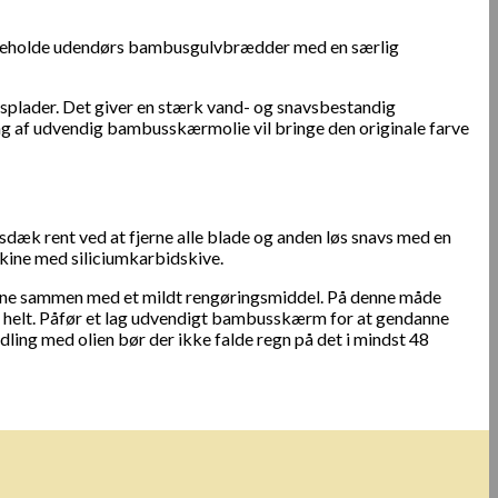
dligeholde udendørs bambusgulvbrædder med en særlig
plader. Det giver en stærk vand- og snavsbestandig
ng af udvendig bambusskærmolie vil bringe den originale farve
dæk rent ved at fjerne alle blade og anden løs snavs med en
kine med siliciumkarbidskive.
ordene sammen med et mildt rengøringsmiddel. På denne måde
re helt. Påfør et lag udvendigt bambusskærm for at gendanne
ndling med olien bør der ikke falde regn på det i mindst 48