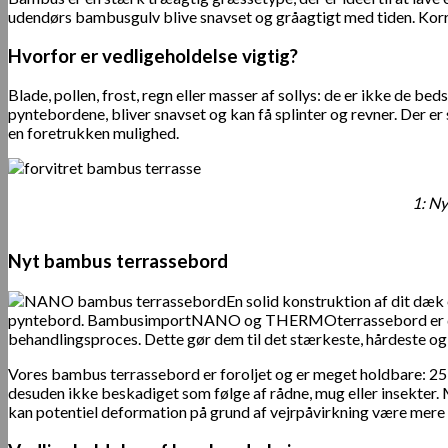
udendørs bambusgulv blive snavset og gråagtigt med tiden. Korre
Hvorfor er vedligeholdelse vigtig?
Blade, pollen, frost, regn eller masser af sollys: de er ikke de b
pyntebordene, bliver snavset og kan få splinter og revner. Der 
en foretrukken mulighed.
1: Ny
Nyt bambus terrassebord
En solid konstruktion af dit dæk 
pyntebord. BambusimportNANO og THERMOterrassebord er det ide
behandlingsproces. Dette gør dem til det stærkeste, hårdeste o
Vores bambus terrassebord er foroljet og er meget holdbare: 25
desuden ikke beskadiget som følge af rådne, mug eller insekter.
kan potentiel deformation på grund af vejrpåvirkning være mere 