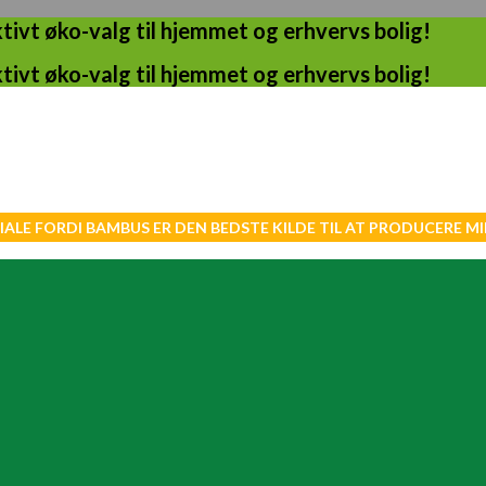
ivt øko-valg til hjemmet og erhvervs bolig!
ivt øko-valg til hjemmet og erhvervs bolig!
IALE FORDI BAMBUS ER DEN BEDSTE KILDE TIL AT PRODUCERE 