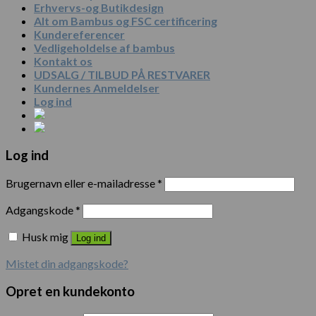
Erhvervs-og Butikdesign
Alt om Bambus og FSC certificering
Kundereferencer
Vedligeholdelse af bambus
Kontakt os
UDSALG / TILBUD PÅ RESTVARER
Kundernes Anmeldelser
Log ind
Log ind
Brugernavn eller e-mailadresse
*
Adgangskode
*
Husk mig
Log ind
Mistet din adgangskode?
Opret en kundekonto