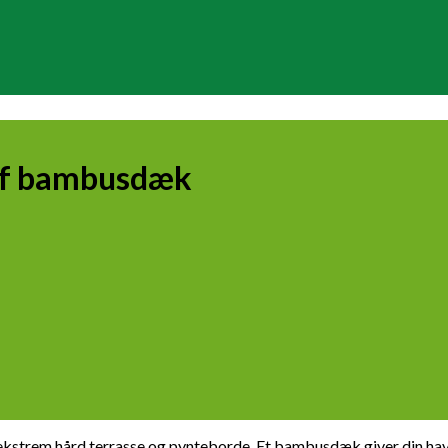
 af bambusdæk
 ekstrem hård terrasse og pynteborde. Et bambusdæk giver din have e