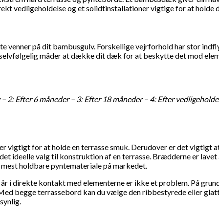
kt vedligeholdelse og et solidtinstallationer vigtige for at hold
edste venner på dit bambusgulv. Forskellige vejrforhold har stor in
er selvfølgelig måder at dække dit dæk for at beskytte det mod el
 – 2: Efter 6 måneder – 3: Efter 18 måneder – 4: Efter vedligeholde
er vigtigt for at holde en terrasse smuk. Derudover er det vigtigt a
elle valg til konstruktion af en terrasse. Brædderne er lavet 
g mest holdbare pyntemateriale på markedet.
 år i direkte kontakt med elementerne er ikke et problem. På gru
 Med begge terrassebord kan du vælge den ribbestyrede eller glatt
synlig.