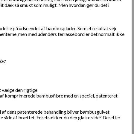
e dit dæk så smukt som muligt. Men hvordan gør du det?
dflydelse på udseendet af bambusplader. Som et resultat vejr
ementerne, men med udendørs terrassebord er det normalt ikke
lse
t vælge den rigtige
af komprimerede bambusfibre med en speciel, patenteret
nd af dens patenterede behandling bliver bambusgulvet
e side af brættet. Foretrækker du den glatte side? Derefter