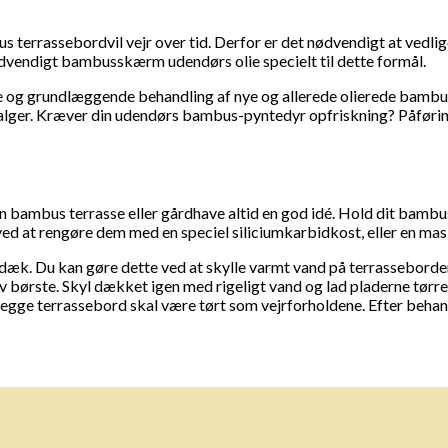
 terrassebordvil vejr over tid. Derfor er det nødvendigt at ve
dvendigt bambusskærm udendørs olie specielt til dette formål.
og grundlæggende behandling af nye og allerede olierede bambus
g alger. Kræver din udendørs bambus-pyntedyr opfriskning? Påføri
n bambus terrasse eller gårdhave altid en god idé. Hold dit bambus
d at rengøre dem med en speciel siliciumkarbidkost, eller en mas
dit dæk. Du kan gøre dette ved at skylle varmt vand på terrasseb
iv børste. Skyl dækket igen med rigeligt vand og lad pladerne tør
t: begge terrassebord skal være tørt som vejrforholdene. Efter beha