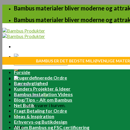
Skip
Bambus materialer bliver moderne og attrakt
to
content
Bambus materialer bliver moderne og attrakt
BAMBUS ER DET BEDSTE MILJØVENLIGE MATER
Søg
efter:
Forside
Brugerdefinerede Ordre
Bæredygtighed
Log ind
Kunders Projekter & Ideer
Bambus Installation Videos
Kurv /
0.00
kr.
0
Blog/Tips – Alt om Bambus
Net Butik
Ingen varer i kurven.
Fragt Betaling for Ordre
0
Ideas & Inspiration
Erhvervs-og Butikdesign
Kurv
Alt om Bambus og FSC certificering