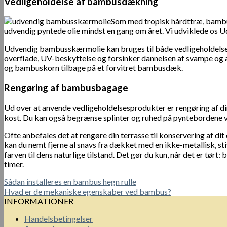
Vedligeholdelse af bambusdækning
Som med tropisk hårdttræ, bambus
udvendig pyntede olie mindst en gang om året. Vi udviklede os U
Udvendig bambusskærmolie kan bruges til både vedligeholdelse 
overflade, UV-beskyttelse og forsinker dannelsen af ​​svampe o
og bambuskorn tilbage på et forvitret bambusdæk.
Rengøring af bambusbagage
Ud over at anvende vedligeholdelsesprodukter er rengøring af di
kost. Du kan også begrænse splinter og ruhed på pyntebordene ve
Ofte anbefales det at rengøre din terrasse til konservering af 
kan du nemt fjerne al snavs fra dækket med en ikke-metallisk, st
farven til dens naturlige tilstand. Det gør du kun, når det er tør
timer.
Sådan installeres en bambus hegn rulle
Hvad er de mekaniske egenskaber ved bambus?
INFORMATIONER
Handelsbetingelser