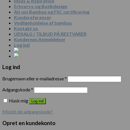
Ideas & Inspiration
Erhvervs-og Butikdesign
Alt om Bambus og FSC certificering
Kundereferencer
Vedligeholdelse af bambus
Kontakt os
UDSALG / TILBUD PÅ RESTVARER
Kundernes Anmeldelser
Log ind
Log ind
Brugernavn eller e-mailadresse
*
Adgangskode
*
Husk mig
Log ind
Mistet din adgangskode?
Opret en kundekonto