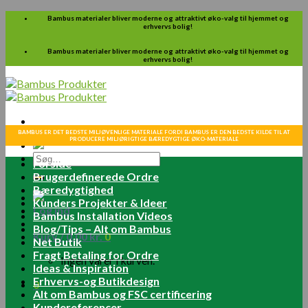
Skip
Bambus materialer bliver moderne og attraktivt øko-valg til hjemmet og
erhvervs bolig!
to
content
Bambus materialer bliver moderne og attraktivt øko-valg til hjemmet og
erhvervs bolig!
BAMBUS ER DET BEDSTE MILJØVENLIGE MATERIALE FORDI BAMBUS ER DEN BEDSTE KILDE TIL AT
PRODUCERE MILJØRIGTIGE BÆREDYGTIGE ØKO-MATERIALE
Søg
Forside
efter:
Brugerdefinerede Ordre
Bæredygtighed
Kunders Projekter & Ideer
Log ind
Bambus Installation Videos
Blog/Tips – Alt om Bambus
Kurv /
0.00
kr.
0
Net Butik
Fragt Betaling for Ordre
Ingen varer i kurven.
Ideas & Inspiration
Erhvervs-og Butikdesign
0
Alt om Bambus og FSC certificering
Kundereferencer