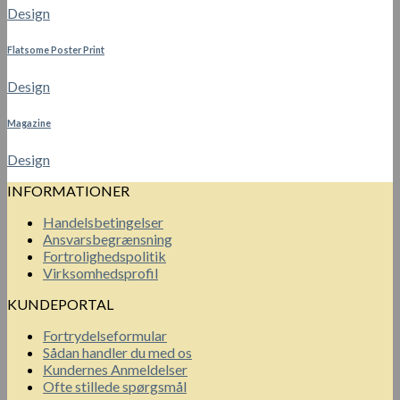
Design
Flatsome Poster Print
Design
Magazine
Design
INFORMATIONER
Handelsbetingelser
Ansvarsbegrænsning
Fortrolighedspolitik
Virksomhedsprofil
KUNDEPORTAL
Fortrydelseformular
Sådan handler du med os
Kundernes Anmeldelser
Ofte stillede spørgsmål