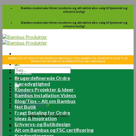
Skip
Bambus materialer bliver moderne og attraktivt øko-valg til hjemmet og
erhvervs bolig!
to
content
Bambus materialer bliver moderne og attraktivt øko-valg til hjemmet og
erhvervs bolig!
BAMBUS ER DET BEDSTE MILJØVENLIGE MATERIALE FORDI BAMBUS ER DEN BEDSTE KILDE TIL AT
PRODUCERE MILJØRIGTIGE BÆREDYGTIGE ØKO-MATERIALE
Søg
Forside
efter:
Brugerdefinerede Ordre
Bæredygtighed
Kunders Projekter & Ideer
Log ind
Bambus Installation Videos
Blog/Tips – Alt om Bambus
Kurv /
0.00
kr.
0
Net Butik
Fragt Betaling for Ordre
Ingen varer i kurven.
Ideas & Inspiration
Erhvervs-og Butikdesign
0
Alt om Bambus og FSC certificering
Kundereferencer