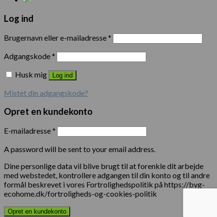
Log ind
Brugernavn eller e-mailadresse
*
Adgangskode
*
Husk mig
Log ind
Mistet din adgangskode?
Opret en kundekonto
E-mailadresse
*
A password will be sent to your email address.
Dine personlige data vil blive brugt til at forenkle dit arbejde
med webstedet, kontrollere adgangen til din konto og til andre
formål beskrevet i vores Fortrolighedspolitik på https://byg-
ecohome.dk/fortroligheds-og-cookies-politik
Opret en kundekonto