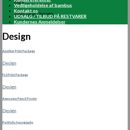
Kurv
Vedligeholdelse af bambus
Kontakt os
Ingen varer i kurven.
UDSALG / TILBUD PÅ RESTVARER
Kundernes Anmeldelser
Design
Another Print Package
Design
FL3 Print Package
Design
Awesome Pencil Poster
Design
Portfolio typography