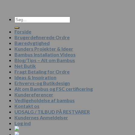
Søg
efter:
Forside
Brugerdefinerede Ordre
Bæredygtighed
Kunders Projekter & Ideer
Bambus Installation Videos
Blog/Tips – Alt om Bambus
Net Butik
Fragt Betaling for Ordre
Ideas & Inspiration
Erhvervs-og Butikdesign
Alt om Bambus og FSC certificering
Kundereferencer
Vedligeholdelse af bambus
Kontakt os
UDSALG / TILBUD PÅ RESTVARER
Kundernes Anmeldelser
Log ind