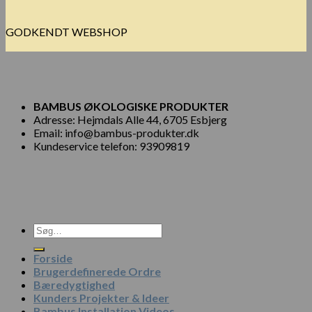
GODKENDT WEBSHOP
BAMBUS ØKOLOGISKE PRODUKTER
Adresse: Hejmdals Alle 44, 6705 Esbjerg
Email: info@bambus-produkter.dk
Kundeservice telefon: 93909819
Søg
efter:
Forside
Brugerdefinerede Ordre
Bæredygtighed
Kunders Projekter & Ideer
Bambus Installation Videos