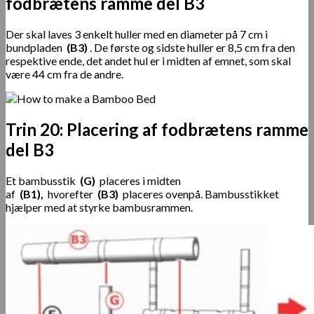
fodbrætens ramme del B3
Der skal laves 3 enkelt huller med en diameter på 7 cm i
bundpladen
(B3)
. De første og sidste huller er 8,5 cm fra den
respektive ende, det andet hul er i midten af ​​emnet, som skal
være 44 cm fra de andre.
Trin 20: Placering af fodbrætens ramme
del B3
Et bambusstik
(G)
placeres i midten
af
(B1),
hvorefter
(B3)
placeres ovenpå. Bambusstikket
hjælper med at styrke bambusrammen.