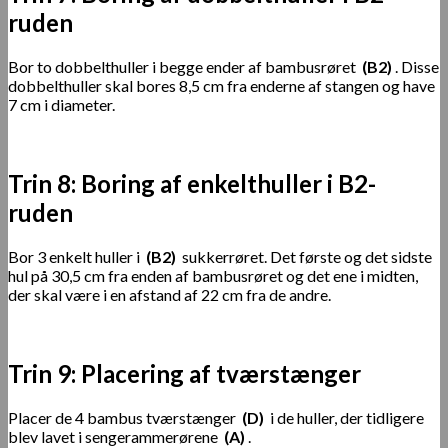
ruden
Bor to dobbelthuller i begge ender af bambusrøret
(B2)
. Disse
dobbelthuller skal bores 8,5 cm fra enderne af stangen og have
7 cm i diameter.
Trin 8: Boring af enkelthuller i B2-
ruden
Bor 3 enkelt huller i
(B2)
sukkerrøret. Det første og det sidste
hul på 30,5 cm fra enden af ​​bambusrøret og det ene i midten,
der skal være i en afstand af 22 cm fra de andre.
Trin 9: Placering af tværstænger
Placer de 4 bambus tværstænger
(D)
i de huller, der tidligere
blev lavet i sengerammerørene
(A)
.