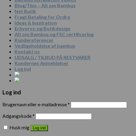
Blog/Tips – Alt om Bambus
Net Butik
Fragt Betaling for Ordre
Ideas & Inspiration
Erhvervs-og Butikdesign
Alt om Bambus og FSC certificering
Kundereferencer
Vedligeholdelse af bambus
Kontakt os
UDSALG / TILBUD PÅ RESTVARER
Kundernes Anmeldelser
Log ind
Log ind
Brugernavn eller e-mailadresse
*
Adgangskode
*
Husk mig
Log ind