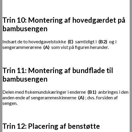
Trin 10: Montering af hovedgærdet på
bambusengen
Indsæt de to hovedgavelstokke
(E)
samtidigt i
(B2)
og i
sengerammerørene
(A)
som vist på figuren herunder.
Trin 11: Montering af bundflade til
bambusengen
Delen med fiskemundskæringer i enderne
(B1)
anbringes i den
anden ende af sengerammeskinnerne
(A)
; dvs. forsiden af ​​
sengen.
Trin 12: Placering af benstøtte