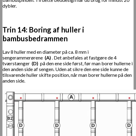
dybler.
Trin 14: Boring af huller i
bambusbedrammen
Lav 8 huller med en diameter på ca. 8 mm i
sengerammerørene
(A)
. Det anbefales at fastgøre de 4
tværstænger
(D)
på den ene side først, før man borer hullerne i
den anden side af sengen. Uden at sikre den ene side kunne de
tilsvarende huller skifte position, når man borer hullerne på den
anden side.