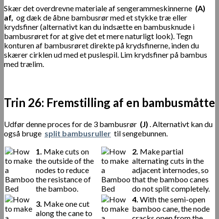
Skær det overdrevne materiale af sengerammeskinnerne
(A)
af,
og dæk de åbne bambusrør med et stykke træ eller
krydsfiner (alternativt kan du indsætte en bambusknude i
bambusrøret for at give det et mere naturligt look). Tegn
konturen af ​​bambusrøret direkte på krydsfinerne, inden du
skærer cirklen ud med et puslespil. Lim krydsfiner på bambus
med trælim.
Trin 26: Fremstilling af en bambusmåtte
Udfør denne proces for de 3 bambusrør
(J)
. Alternativt kan du
også bruge
split bambusruller
til sengebunnen.
1.
Make cuts on
2.
Make partial
the outside of the
alternating cuts in the
nodes to reduce
adjacent internodes, so
the resistance of
that the bamboo canes
the bamboo.
do not split completely.
4.
With the semi-open
3.
Make one cut
bamboo cane, the node
along the cane to
cracks open from the