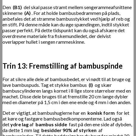
Den
(B1)
del skal passe stramt mellem sengerammeafsnittene
skinnerne
(A)
. For at holde bambusbedrammen på plads,
anbefales det at stramme bambusstykket ved hjælp af reb og
en stift. På denne måde kan du øge spændingen, indtil stykket
passer perfekt. På dette tidspunkt kan du også afskære det
overdrevne materiale fra fiskemundledet, der delvist
overlapper hullet i sengen rammeskinne.
Trin 13: Fremstilling af bambuspinde
For at sikre alle dele af bambusbedet, er vi nødt til at bruge og
lave bambuspuds. Tag et stykke bambus
(I)
og skær
bambuscylinderen langs kornet i 8 lige store størrelser med en
machet. Disse dele bruges til at fremstille 20 cm lange dybler
med en diameter på 1,5 cm i den ene ende og 4 mm i den anden.
Det er vigtigt, at bambushuglerne har en
konisk form
for let
at køre og fastgøre bambusbedkomponenterne. Lad også
det
ydre lag
af
bambus
sidde
fast på den ene side af dybden,
da dette 1 mm lag
besidder 90% af styrken
af
bambuspinden. Til dette beddesign har du brug for mindst 20