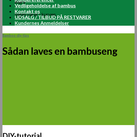
Kurv
Vedligeholdelse af bambus
Kontakt os
Ingen varer i kurven.
UDSALG / TILBUD PÅ RESTVARER
Kundernes Anmeldelser
Bamboo-diy-tips
Sådan laves en bambuseng
DIY-tutorial