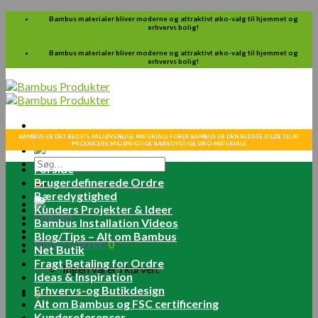
Skip
Bambus materialer bliver moderne og attraktivt øko-valg til hjemmet og
erhvervs bolig!
to
content
Bambus materialer bliver moderne og attraktivt øko-valg til hjemmet og
erhvervs bolig!
BAMBUS ER DET BEDSTE MILJØVENLIGE MATERIALE FORDI BAMBUS ER DEN BEDSTE KILDE TIL AT
PRODUCERE MILJØRIGTIGE BÆREDYGTIGE ØKO-MATERIALE
Søg
Forside
efter:
Brugerdefinerede Ordre
Bæredygtighed
Kunders Projekter & Ideer
Log ind
Bambus Installation Videos
Blog/Tips – Alt om Bambus
Kurv /
0.00
kr.
0
Net Butik
Fragt Betaling for Ordre
Ingen varer i kurven.
Ideas & Inspiration
Erhvervs-og Butikdesign
0
Alt om Bambus og FSC certificering
Kundereferencer