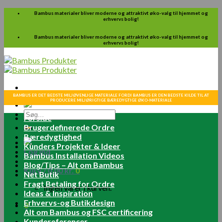
Skip
Bambus materialer bliver moderne og attraktivt øko-valg til hjemmet og
erhvervs bolig!
to
content
Bambus materialer bliver moderne og attraktivt øko-valg til hjemmet og
erhvervs bolig!
BAMBUS ER DET BEDSTE MILJØVENLIGE MATERIALE FORDI BAMBUS ER DEN BEDSTE KILDE TIL AT
PRODUCERE MILJØRIGTIGE BÆREDYGTIGE ØKO-MATERIALE
Søg
Forside
efter:
Brugerdefinerede Ordre
Bæredygtighed
Kunders Projekter & Ideer
Log ind
Bambus Installation Videos
Blog/Tips – Alt om Bambus
Kurv /
0.00
kr.
0
Net Butik
Fragt Betaling for Ordre
Ingen varer i kurven.
Ideas & Inspiration
Erhvervs-og Butikdesign
0
Alt om Bambus og FSC certificering
Kundereferencer