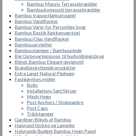
Bambus Massiv Terrassebrædder
Bambuskomposit terrassebrædder
Bambus trappe/dæksel panel
Bambus Vandflasker
Bambus Varer for Personlige brug
Bambus Бestik Кøkkenværktøj
Bambus/Glas Vandflasker
Bambusservietter
Bambusstænger / Bambuspinde
Big Opbevaringspose til husholdningsbrug
Blinds Bambus Elegant designstil
Brandbeskyttende produkter
Extra Langt Natural Pilehegn
Fastgørelses midler
Bolts
Installations Sæt/Skruer
Mesh Hegn
Post Anchors / Stolpeankre
Post Caps
Trådstænger
Gardiner/Blinds af Bambus
Halvrund Stokke og Lameller
Halvrunde Budget Bambus Hegn Panel