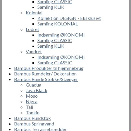
Samling CLASSIC
Samling KLIK
Kolonial
Kollektion DESIGN - Eksklusivt
Samling KOLONIAL
Lodret
Indsamling ØKONOMI
Samling CLASSIC
Samling KLIK
Vandret
Indsamling ØKONOMI
Samling CLASSIC
Bambus Produkter til hjemmebrug
Bambus Rumdeler/ Dekoration
Bambus Runde Stokke/Stænger
Guadua
Java Black
Moso
Nigra
Tali
Tonkin
Bambus Rundstok
Bambus Springvand
Bambus Terrassebrædder