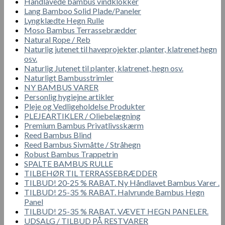
Håndlavede bambus vindklokker
Lang Bamboo Solid Plade/Paneler
Lyngklædte Hegn Rulle
Moso Bambus Terrassebrædder
Natural Rope / Reb
Naturlig jutenet til haveprojekter, planter, klatrenet,hegn
osv.
Naturlig Jutenet til planter, klatrenet, hegn osv.
Naturligt Bambusstrimler
NY BAMBUS VARER
Personlig hygiejne artikler
Pleje og Vedligeholdelse Produkter
PLEJEARTIKLER / Oliebelægning
Premium Bambus Privatlivsskærm
Reed Bambus Blind
Reed Bambus Sivmåtte / Stråhegn
Robust Bambus Trappetrin
SPALTE BAMBUS RULLE
TILBEHØR TIL TERRASSEBRÆDDER
TILBUD! 20-25 % RABAT. Ny Håndlavet Bambus Varer .
TILBUD! 25-35 % RABAT. Halvrunde Bambus Hegn
Panel
TILBUD! 25-35 % RABAT. VÆVET HEGN PANELER.
UDSALG / TILBUD PÅ RESTVARER