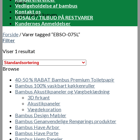
Kurv
Vedligeholdelse af bambus
Kontakt os
Ingen varer i kurven.
UDSALG / TILBUD PÅ RESTVARER
Kundernes Anmeldelser
Forside
/
Varer tagged “EBSO-075L”
Filter
Viser 1 resultat
Browse
40-50 % RABAT Bambus Premium Toiletpapir
Bambus 100% vaskbart køkkenruller
Bambus Akustikpaneler og Vægbeklædning
3D firkant
Akustikpaneler
Vægdekoration
Bambus Design Møbler
Bambus Genanvendelige Rengørings produkter
Bambus Have Arbor
Bambus Have Porte
Bambus Hegn Paneler