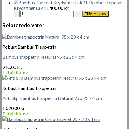
Bambus Topcoat
23
Krydsfiner Lak 1L
400.00
kr.
x
Bambus
Tilføj til kurv
4
Topcoat
cm
Krydsfiner
Relaterede varer
antal
Lak
1L
antal
Robust Bambus Trappetrin
Bambus trappetrin Natural 95 x 23 x 4 cm
940.00
kr.
Tilføj til kurv
Robust Bambus Trappetrin
Anti Slip Bambus trappetrin Natural 95 x 23 x 4 cm
1 020.00
kr.
Tilføj til kurv