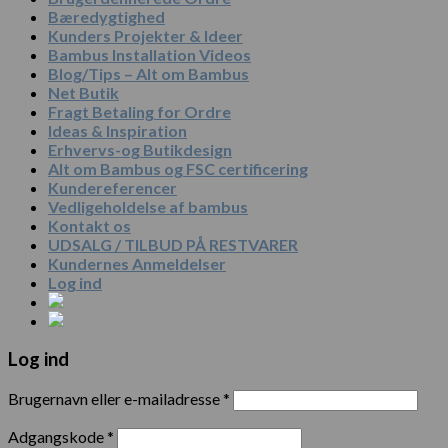
Bæredygtighed
Kunders Projekter & Ideer
Bambus Installation Videos
Blog/Tips – Alt om Bambus
Net Butik
Fragt Betaling for Ordre
Ideas & Inspiration
Erhvervs-og Butikdesign
Alt om Bambus og FSC certificering
Kundereferencer
Vedligeholdelse af bambus
Kontakt os
UDSALG / TILBUD PÅ RESTVARER
Kundernes Anmeldelser
Log ind
Log ind
Brugernavn eller e-mailadresse
*
Adgangskode
*