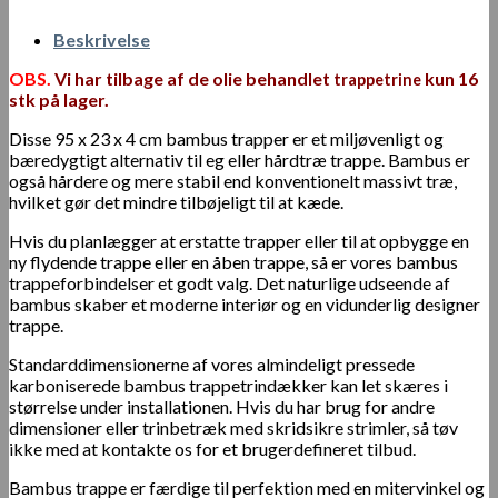
Beskrivelse
OBS.
Vi har tilbage af de olie behandlet
kun 16
trappetrine
stk på lager.
Disse 95 x 23 x 4 cm bambus trapper er et miljøvenligt og
bæredygtigt alternativ til eg eller hårdtræ trappe. Bambus er
også hårdere og mere stabil end konventionelt massivt træ,
hvilket gør det mindre tilbøjeligt til at kæde.
Hvis du planlægger at erstatte trapper eller til at opbygge en
ny flydende trappe eller en åben trappe, så er vores bambus
trappeforbindelser et godt valg. Det naturlige udseende af
bambus skaber et moderne interiør og en vidunderlig designer
trappe.
Standarddimensionerne af vores almindeligt pressede
karboniserede bambus trappetrindækker kan let skæres i
størrelse under installationen. Hvis du har brug for andre
dimensioner eller trinbetræk med skridsikre strimler, så tøv
ikke med at kontakte os for et brugerdefineret tilbud.
Bambus trappe er færdige til perfektion med en mitervinkel og