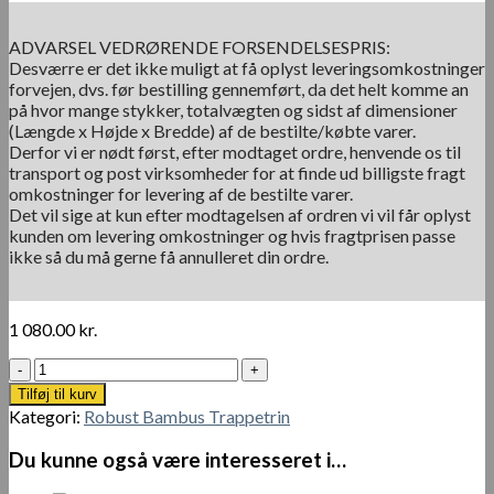
ADVARSEL VEDRØRENDE FORSENDELSESPRIS:
Desværre er det ikke muligt at få oplyst leveringsomkostninger
forvejen, dvs. før bestilling gennemført, da det helt komme an
på hvor mange stykker, totalvægten og sidst af dimensioner
(Længde x Højde x Bredde) af de bestilte/købte varer.
Derfor vi er nødt først, efter modtaget ordre, henvende os til
transport og post virksomheder for at finde ud billigste fragt
omkostninger for levering af de bestilte varer.
Det vil sige at kun efter modtagelsen af ordren vi vil får oplyst
kunden om levering omkostninger og hvis fragtprisen passe
ikke så du må gerne få annulleret din ordre.
1 080.00
kr.
Anti
Slip
Tilføj til kurv
bambus
Kategori:
Robust Bambus Trappetrin
trappetrin
carboniseret
Du kunne også være interesseret i…
95
x