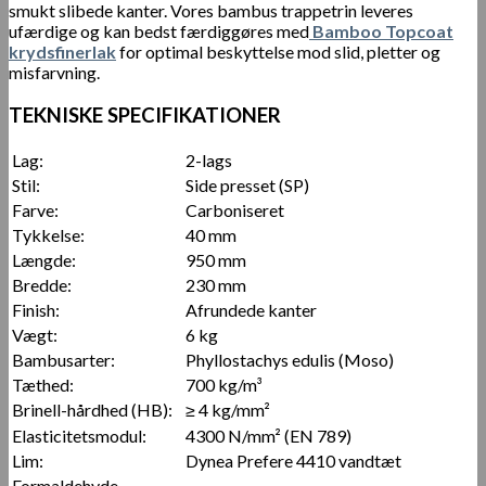
smukt slibede kanter. Vores bambus trappetrin leveres
ufærdige og kan bedst færdiggøres med
Bamboo Topcoat
krydsfinerlak
for optimal beskyttelse mod slid, pletter og
misfarvning.
TEKNISKE SPECIFIKATIONER
Lag:
2-lags
Stil:
Side presset (SP)
Farve:
Carboniseret
Tykkelse:
40 mm
Længde:
950 mm
Bredde:
230 mm
Finish:
Afrundede kanter
Vægt:
6 kg
Bambusarter:
Phyllostachys edulis (Moso)
Tæthed:
700 kg/m³
Brinell-hårdhed (HB):
≥ 4 kg/mm²
Elasticitetsmodul:
4300 N/mm² (EN 789)
Lim:
Dynea Prefere 4410 vandtæt
Formaldehyde