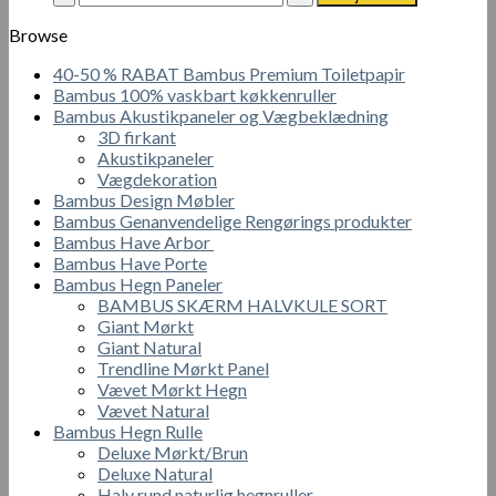
Topcoat
Krydsfiner
Browse
Lak
40-50 % RABAT Bambus Premium Toiletpapir
1L
Bambus 100% vaskbart køkkenruller
antal
Bambus Akustikpaneler og Vægbeklædning
3D firkant
Akustikpaneler
Vægdekoration
Bambus Design Møbler
Bambus Genanvendelige Rengørings produkter
Bambus Have Arbor
Bambus Have Porte
Bambus Hegn Paneler
BAMBUS SKÆRM HALVKULE SORT
Giant Mørkt
Giant Natural
Trendline Mørkt Panel
Vævet Mørkt Hegn
Vævet Natural
Bambus Hegn Rulle
Deluxe Mørkt/Brun
Deluxe Natural
Halv rund naturlig hegnruller