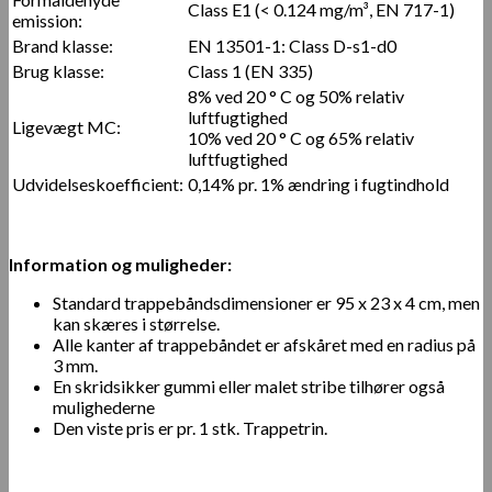
Class E1 (< 0.124 mg/m³, EN 717-1)
emission:
Brand klasse:
EN 13501-1: Class D-s1-d0
Brug klasse:
Class 1 (EN 335)
8% ved 20 ° C og 50% relativ
luftfugtighed
Ligevægt MC:
10% ved 20 ° C og 65% relativ
luftfugtighed
Udvidelseskoefficient:
0,14% pr. 1% ændring i fugtindhold
Information og muligheder:
Standard trappebåndsdimensioner er 95 x 23 x 4 cm, men
kan skæres i størrelse.
Alle kanter af trappebåndet er afskåret med en radius på
3 mm.
En skridsikker gummi eller malet stribe tilhører også
mulighederne
Den viste pris er pr. 1 stk. Trappetrin.