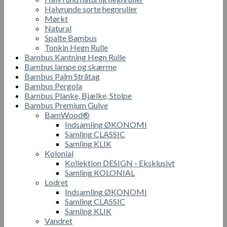
Halvrunde sorte hegnruller
Mørkt
Natural
Spalte Bambus
Tonkin Hegn Rulle
Bambus Kantning Hegn Rulle
Bambus lampe og skærme
Bambus Palm Stråtag
Bambus Pergola
Bambus Planke, Bjælke, Stolpe
Bambus Premium Gulve
BamWood®
Indsamling ØKONOMI
Samling CLASSIC
Samling KLIK
Kolonial
Kollektion DESIGN - Eksklusivt
Samling KOLONIAL
Lodret
Indsamling ØKONOMI
Samling CLASSIC
Samling KLIK
Vandret