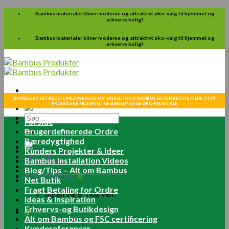
Skip
Bambus materialer bliver moderne og attraktivt øko-valg til hjemmet og
erhvervs bolig!
to
content
Bambus materialer bliver moderne og attraktivt øko-valg til hjemmet og
erhvervs bolig!
BAMBUS ER DET BEDSTE MILJØVENLIGE MATERIALE FORDI BAMBUS ER DEN BEDSTE KILDE TIL AT
PRODUCERE MILJØRIGTIGE BÆREDYGTIGE ØKO-MATERIALE
Søg
Forside
efter:
Brugerdefinerede Ordre
Bæredygtighed
Kunders Projekter & Ideer
Log ind
Bambus Installation Videos
Blog/Tips – Alt om Bambus
Kurv /
0.00
kr.
0
Net Butik
Fragt Betaling for Ordre
Ingen varer i kurven.
Ideas & Inspiration
Erhvervs-og Butikdesign
0
Alt om Bambus og FSC certificering
Kundereferencer