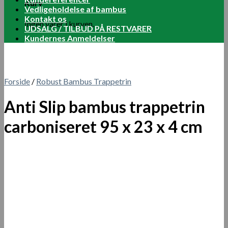
Kurv
Vedligeholdelse af bambus
Kontakt os
Ingen varer i kurven.
UDSALG / TILBUD PÅ RESTVARER
Kundernes Anmeldelser
Forside
/
Robust Bambus Trappetrin
Anti Slip bambus trappetrin
carboniseret 95 x 23 x 4 cm