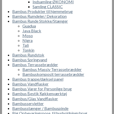
Indsamling ØKONOMI
Samling CLASSIC
Bambus Produkter til hjemmebrug
Bambus Rumdeler/ Dekoration
Bambus Runde Stokke/Stænger
Guadua
Java Black
Moso
Nigra
Tali
Tonkin
Bambus Rundstok
Bambus Springvand
Bambus Terrassebrædder
Bambus Massiv Terrassebrædder
Bambuskomposit terrassebrædder
Bambus trappe/dæksel panel
Bambus Vandflasker
Bambus Varer for Personlige brug
Bambus Бestik Кøkkenværktøj
Bambus/Glas Vandflasker
Bambusservietter
Bambusstænger / Bambuspinde
Big Opbevaringspose til husholdningsbrug