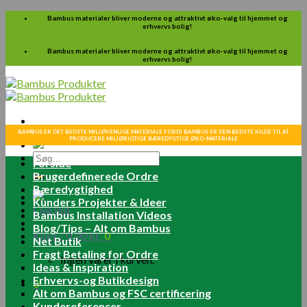
Skip
Bambus materialer bliver moderne og attraktivt øko-valg til hjemmet og
erhvervs bolig!
to
content
Bambus materialer bliver moderne og attraktivt øko-valg til hjemmet og
erhvervs bolig!
BAMBUS ER DET BEDSTE MILJØVENLIGE MATERIALE FORDI BAMBUS ER DEN BEDSTE KILDE TIL AT
PRODUCERE MILJØRIGTIGE BÆREDYGTIGE ØKO-MATERIALE
Søg
Forside
efter:
Brugerdefinerede Ordre
Bæredygtighed
Kunders Projekter & Ideer
Log ind
Bambus Installation Videos
Blog/Tips – Alt om Bambus
Kurv /
0.00
kr.
0
Net Butik
Fragt Betaling for Ordre
Ingen varer i kurven.
Ideas & Inspiration
Erhvervs-og Butikdesign
0
Alt om Bambus og FSC certificering
Kundereferencer