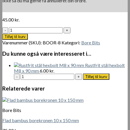
ikke så du må gerne få annulleret din ordre.
45.00
kr.
Bambus
Bor
Tilføj til kurv
8
Varenummer (SKU):
BOOR-8
Kategori:
Bore Bits
mm
antal
Du kunne også være interesseret i…
Rustfrit stål hexbolt
M8 x 90 mm
6.00
kr.
Rustfrit
Tilføj til kurv
stål
hexbolt
Relaterede varer
M8
x
90
mm
Bore Bits
antal
Flad bambus borekronen 10 x 150 mm