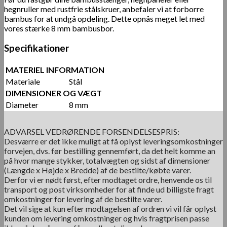
hegnruller med rustfrie stålskruer, anbefaler vi at forborre
bambus for at undgå opdeling. Dette opnås meget let med
vores stærke 8 mm bambusbor.
Specifikationer
MATERIEL INFORMATION
Materiale
Stål
DIMENSIONER OG VÆGT
Diameter
8 mm
ADVARSEL VEDRØRENDE FORSENDELSESPRIS:
Desværre er det ikke muligt at få oplyst leveringsomkostninger
forvejen, dvs. før bestilling gennemført, da det helt komme an
på hvor mange stykker, totalvægten og sidst af dimensioner
(Længde x Højde x Bredde) af de bestilte/købte varer.
Derfor vi er nødt først, efter modtaget ordre, henvende os til
transport og post virksomheder for at finde ud billigste fragt
omkostninger for levering af de bestilte varer.
Det vil sige at kun efter modtagelsen af ordren vi vil får oplyst
kunden om levering omkostninger og hvis fragtprisen passe