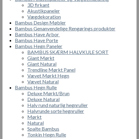
3D firkant
antal
Akustikpaneler
Vægdekoration
Bambus Design Møbler
Bambus Genanvendelige Rengørings produkter
Bambus Have Arbor
Bambus Have Porte
Bambus Hegn Paneler
BAMBUS SKÆRM HALVKULE SORT
Giant Mørkt
Giant Natural
Trendline Mørkt Panel
Vævet Mørkt Hegn
Vævet Natural
Bambus Hegn Rulle
Deluxe Mørkt/Brun
Deluxe Natural
Halv rund naturlig hegnruller
Halvrunde sorte hegnruller
Mørkt
Natural
Spalte Bambus
Tonkin Hegn Rulle