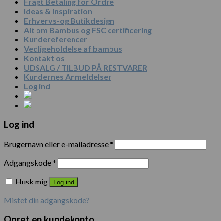
Fragt Betaling for Ordre
Ideas & Inspiration
Erhvervs-og Butikdesign
Alt om Bambus og FSC certificering
Kundereferencer
Vedligeholdelse af bambus
Kontakt os
UDSALG / TILBUD PÅ RESTVARER
Kundernes Anmeldelser
Log ind
Log ind
Brugernavn eller e-mailadresse
*
Adgangskode
*
Husk mig
Log ind
Mistet din adgangskode?
Opret en kundekonto