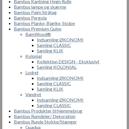
Bambus Kantning Hegn Rulle
Bambus lampe og skærme
Bambus Palm Stråtag
Bambus Pergola
Bambus Planke, Bjælke, Stolpe
Bambus Premium Gulve
BamWood®
Indsamling ØKONOMI
Samling CLASSIC
Samling KLIK
Kolonial
Kollektion DESIGN - Eksklusivt
Samling KOLONIAL
Lodret
Indsamling ØKONOMI
Samling CLASSIC
Samling KLIK
Vandret
Indsamling ØKONOMI
Samling CLASSIC
Bambus Produkter til hjemmebrug
Bambus Rumdeler/ Dekoration
Bambus Runde Stokke/Stænger
Guadua