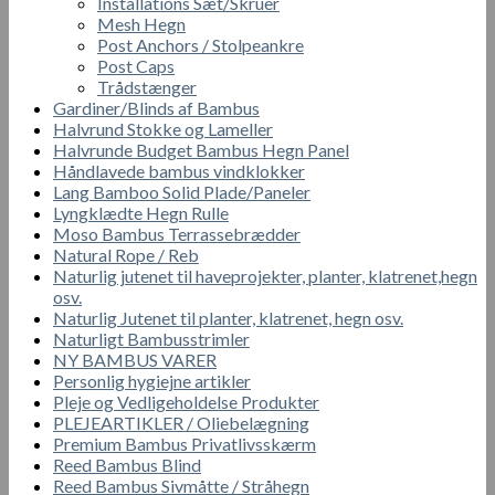
Installations Sæt/Skruer
Mesh Hegn
Post Anchors / Stolpeankre
Post Caps
Trådstænger
Gardiner/Blinds af Bambus
Halvrund Stokke og Lameller
Halvrunde Budget Bambus Hegn Panel
Håndlavede bambus vindklokker
Lang Bamboo Solid Plade/Paneler
Lyngklædte Hegn Rulle
Moso Bambus Terrassebrædder
Natural Rope / Reb
Naturlig jutenet til haveprojekter, planter, klatrenet,hegn
osv.
Naturlig Jutenet til planter, klatrenet, hegn osv.
Naturligt Bambusstrimler
NY BAMBUS VARER
Personlig hygiejne artikler
Pleje og Vedligeholdelse Produkter
PLEJEARTIKLER / Oliebelægning
Premium Bambus Privatlivsskærm
Reed Bambus Blind
Reed Bambus Sivmåtte / Stråhegn