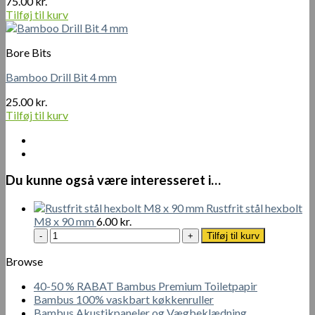
75.00
kr.
Tilføj til kurv
Bore Bits
Bamboo Drill Bit 4 mm
25.00
kr.
Tilføj til kurv
Du kunne også være interesseret i…
Rustfrit stål hexbolt
M8 x 90 mm
6.00
kr.
Rustfrit
Tilføj til kurv
stål
hexbolt
Browse
M8
40-50 % RABAT Bambus Premium Toiletpapir
x
Bambus 100% vaskbart køkkenruller
90
Bambus Akustikpaneler og Vægbeklædning
mm