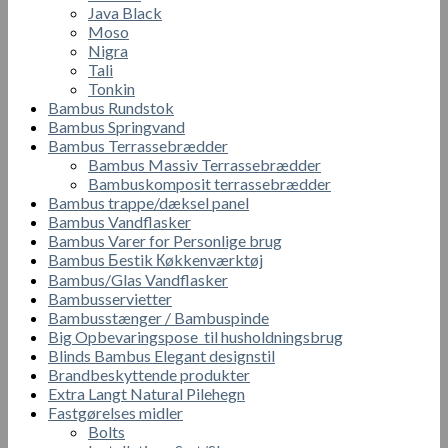
Java Black
Moso
Nigra
Tali
Tonkin
Bambus Rundstok
Bambus Springvand
Bambus Terrassebrædder
Bambus Massiv Terrassebrædder
Bambuskomposit terrassebrædder
Bambus trappe/dæksel panel
Bambus Vandflasker
Bambus Varer for Personlige brug
Bambus Бestik Кøkkenværktøj
Bambus/Glas Vandflasker
Bambusservietter
Bambusstænger / Bambuspinde
Big Opbevaringspose til husholdningsbrug
Blinds Bambus Elegant designstil
Brandbeskyttende produkter
Extra Langt Natural Pilehegn
Fastgørelses midler
Bolts