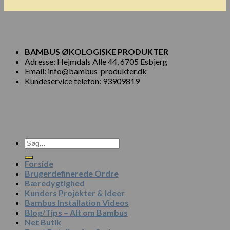
BAMBUS ØKOLOGISKE PRODUKTER
Adresse: Hejmdals Alle 44, 6705 Esbjerg
Email: info@bambus-produkter.dk
Kundeservice telefon: 93909819
Søg
efter:
Forside
Brugerdefinerede Ordre
Bæredygtighed
Kunders Projekter & Ideer
Bambus Installation Videos
Blog/Tips – Alt om Bambus
Net Butik