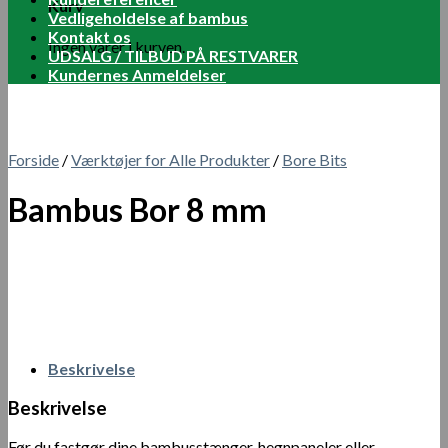
Kurv
Vedligeholdelse af bambus
Kontakt os
Ingen varer i kurven.
UDSALG / TILBUD PÅ RESTVARER
Kundernes Anmeldelser
Forside
/
Værktøjer for Alle Produkter
/
Bore Bits
Bambus Bor 8 mm
Beskrivelse
Beskrivelse
Før du fastgør dine bambusstænger, hegnpaneler eller