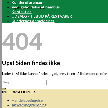
Kundereferencer
Vedligeholdelse af bambus
Ingen varer i kurven.
Kontakt os
UDSALG / TILBUD PÅ RESTVARER
Kundernes Anmeldelser
404
Ups! Siden findes ikke
Lader til vi ikke kunne finde noget, prøv fx en af linkene nedenfor
INFORMATIONER
Handelsbetingelser
Ansvarsbegrænsning