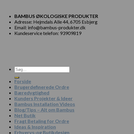
BAMBUS ØKOLOGISKE PRODUKTER
Adresse: Hejmdals Alle 44, 6705 Esbjerg
Email: info@bambus-produkter.dk
Kundeservice telefon: 93909819
Søg
efter:
Forside
Brugerdefinerede Ordre
Bæredygtighed
Kunders Projekter & Ideer
Bambus Installation Videos
Blog/Tips – Alt om Bambus
Net Butik
Fragt Betaling for Ordre
Ideas & Inspiration
Erhvervs-og Butikdesign