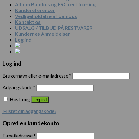
Alt om Bambus og FSC certificering
Kundereferencer
Vedligeholdelse af bambus
Kontakt os
UDSALG / TILBUD PÅ RESTVARER
Kundernes Anmeldelser
Log ind
Log ind
Brugernavn eller e-mailadresse
*
Adgangskode
*
Husk mig
Log ind
Mistet din adgangskode?
Opret en kundekonto
E-mailadresse
*