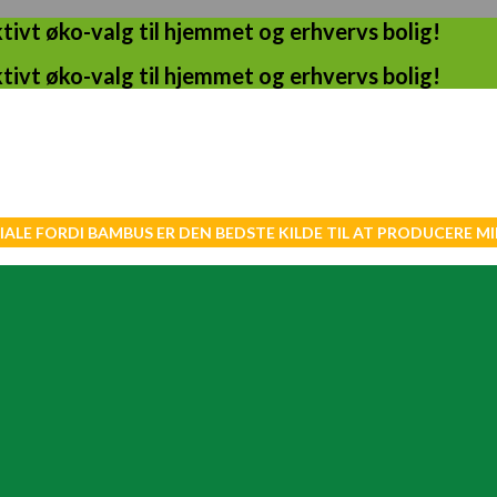
ivt øko-valg til hjemmet og erhvervs bolig!
ivt øko-valg til hjemmet og erhvervs bolig!
IALE FORDI BAMBUS ER DEN BEDSTE KILDE TIL AT PRODUCERE 