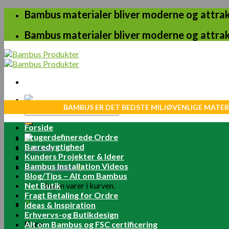
Skip
Bambus materialer bliver moderne og attrakt
to
content
Bambus materialer bliver moderne og attrakt
BAMBUS ER DET BEDSTE MILJØVENLIGE MATER
Søg
efter:
Forside
Brugerdefinerede Ordre
Bæredygtighed
Log ind
Kunders Projekter & Ideer
Bambus Installation Videos
Kurv /
0.00
kr.
0
Blog/Tips – Alt om Bambus
Net Butik
Ingen varer i kurven.
Fragt Betaling for Ordre
0
Ideas & Inspiration
Erhvervs-og Butikdesign
Kurv
Alt om Bambus og FSC certificering