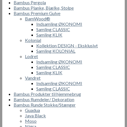
Bambus Pergola
Bambus Planke, Bjælke, Stolpe
Bambus Premium Gulve
BamWood®
Indsamling ØKONOMI
Samling CLASSIC
Samling KLIK
Kolonial
Kollektion DESIGN - Eksklusivt
Samling KOLONIAL
Lodret
Indsamling ØKONOMI
Samling CLASSIC
Samling KLIK
Vandret
Indsamling ØKONOMI
Samling CLASSIC
Bambus Produkter til hjemmebrug
Bambus Rumdeler/ Dekoration
Bambus Runde Stokke/Stænger
Guadua
Java Black
Moso
Nigra