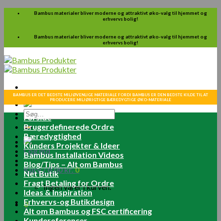
Skip
Bambus materialer bliver moderne og attraktivt øko-valg til hjemmet og
erhvervs bolig!
to
content
Bambus materialer bliver moderne og attraktivt øko-valg til hjemmet og
erhvervs bolig!
BAMBUS ER DET BEDSTE MILJØVENLIGE MATERIALE FORDI BAMBUS ER DEN BEDSTE KILDE TIL AT
PRODUCERE MILJØRIGTIGE BÆREDYGTIGE ØKO-MATERIALE
Søg
Forside
efter:
Brugerdefinerede Ordre
Bæredygtighed
Kunders Projekter & Ideer
Log ind
Bambus Installation Videos
Blog/Tips – Alt om Bambus
Kurv /
0.00
kr.
0
Net Butik
Fragt Betaling for Ordre
Ingen varer i kurven.
Ideas & Inspiration
Erhvervs-og Butikdesign
0
Alt om Bambus og FSC certificering
Kundereferencer