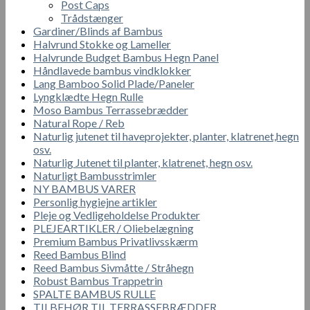
Post Caps
Trådstænger
Gardiner/Blinds af Bambus
Halvrund Stokke og Lameller
Halvrunde Budget Bambus Hegn Panel
Håndlavede bambus vindklokker
Lang Bamboo Solid Plade/Paneler
Lyngklædte Hegn Rulle
Moso Bambus Terrassebrædder
Natural Rope / Reb
Naturlig jutenet til haveprojekter, planter, klatrenet,hegn
osv.
Naturlig Jutenet til planter, klatrenet, hegn osv.
Naturligt Bambusstrimler
NY BAMBUS VARER
Personlig hygiejne artikler
Pleje og Vedligeholdelse Produkter
PLEJEARTIKLER / Oliebelægning
Premium Bambus Privatlivsskærm
Reed Bambus Blind
Reed Bambus Sivmåtte / Stråhegn
Robust Bambus Trappetrin
SPALTE BAMBUS RULLE
TILBEHØR TIL TERRASSEBRÆDDER