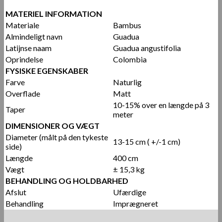
MATERIEL INFORMATION
Materiale
Bambus
Almindeligt navn
Guadua
Latijnse naam
Guadua angustifolia
Oprindelse
Colombia
FYSISKE EGENSKABER
Farve
Naturlig
Overflade
Matt
10-15% over en længde på 3
Taper
meter
DIMENSIONER OG VÆGT
Diameter (målt på den tykeste
13-15 cm ( +/-1 cm)
side)
Længde
400 cm
Vægt
± 15,3 kg
BEHANDLING OG HOLDBARHED
Afslut
Ufærdige
Behandling
Imprægneret