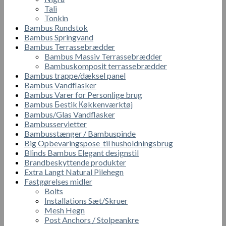
Tali
Tonkin
Bambus Rundstok
Bambus Springvand
Bambus Terrassebrædder
Bambus Massiv Terrassebrædder
Bambuskomposit terrassebrædder
Bambus trappe/dæksel panel
Bambus Vandflasker
Bambus Varer for Personlige brug
Bambus Бestik Кøkkenværktøj
Bambus/Glas Vandflasker
Bambusservietter
Bambusstænger / Bambuspinde
Big Opbevaringspose til husholdningsbrug
Blinds Bambus Elegant designstil
Brandbeskyttende produkter
Extra Langt Natural Pilehegn
Fastgørelses midler
Bolts
Installations Sæt/Skruer
Mesh Hegn
Post Anchors / Stolpeankre