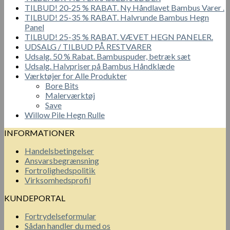
TILBUD! 20-25 % RABAT. Ny Håndlavet Bambus Varer .
TILBUD! 25-35 % RABAT. Halvrunde Bambus Hegn
Panel
TILBUD! 25-35 % RABAT. VÆVET HEGN PANELER.
UDSALG / TILBUD PÅ RESTVARER
Udsalg. 50 % Rabat. Bambuspuder, betræk sæt
Udsalg. Halvpriser på Bambus Håndklæde
Værktøjer for Alle Produkter
Bore Bits
Malerværktøj
Save
Willow Pile Hegn Rulle
INFORMATIONER
Handelsbetingelser
Ansvarsbegrænsning
Fortrolighedspolitik
Virksomhedsprofil
KUNDEPORTAL
Fortrydelseformular
Sådan handler du med os