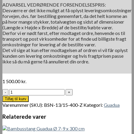
ADVARSEL VEDRØRENDE FORSENDELSESPRIS:
Desværre er det ikke muligt at få oplyst leveringsomkostninger
forvejen, dvs. før bestilling gennemført, da det helt komme an
på hvor mange stykker, totalvægten og sidst af dimensioner
(Længde x Højde x Bredde) af de bestilte/købte varer.
Derfor vi er nødt først, efter modtaget ordre, henvende os til
transport og post virksomheder for at finde ud billigste fragt
omkostninger for levering af de bestilte varer.
Det vil sige at kun efter modtagelsen af ordren vi vil får oplyst
kunden om levering omkostninger og hvis fragtprisen passe
ikke så du må gerne få annulleret din ordre.
1 500.00
kr.
Bambusstang
Guadua
Tilføj til kurv
Ø
Varenummer (SKU):
BSN-13/15-400-Z
Kategori:
Guadua
13-
15
Relaterede varer
x
400
cm