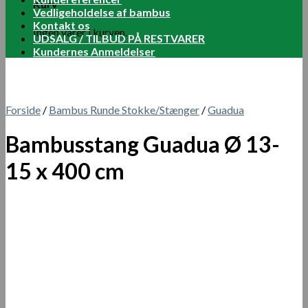
Kurv
Vedligeholdelse af bambus
Kontakt os
Ingen varer i kurven.
UDSALG / TILBUD PÅ RESTVARER
Kundernes Anmeldelser
Forside
/
Bambus Runde Stokke/Stænger
/
Guadua
Bambusstang Guadua Ø 13-
15 x 400 cm