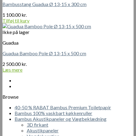
Bambusstang Guadua Ø 13-15 x 300 cm
1 100.00
kr.
Tilføj til kurv
Ikke på lager
Guadua
Guadua Bamboo Pole Ø 13-15 x 500 cm
2 500.00
kr.
Læs mere
Browse
40-50 % RABAT Bambus Premium Toiletpapir
Bambus 100% vaskbart køkkenruller
Bambus Akustikpaneler og Vægbeklædning
3D firkant
Akustikpaneler