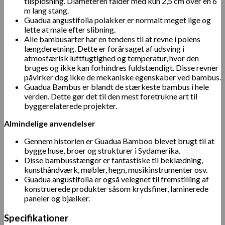
tilspidsning. Diameteren falder med kun 2,5 cm over en 6
m lang stang.
Guadua angustifolia polakker er normalt meget lige og
lette at male efter slibning.
Alle bambusarter har en tendens til at revne i polens
længderetning. Dette er forårsaget af udsving i
atmosfærisk luftfugtighed og temperatur, hvor den
bruges og ikke kan forhindres fuldstændigt. Disse revner
påvirker dog ikke de mekaniske egenskaber ved bambus.
Guadua Bambus er blandt de stærkeste bambus i hele
verden. Dette gør det til den mest foretrukne art til
byggerelaterede projekter.
Almindelige anvendelser
Gennem historien er Guadua Bamboo blevet brugt til at
bygge huse, broer og strukturer i Sydamerika.
Disse bambusstænger er fantastiske til beklædning,
kunsthåndværk, møbler, hegn, musikinstrumenter osv.
Guadua angustifolia er også velegnet til fremstilling af
konstruerede produkter såsom krydsfiner, laminerede
paneler og bjælker.
Specifikationer