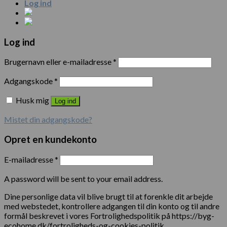
Log ind
Log ind
Brugernavn eller e-mailadresse
*
Adgangskode
*
Husk mig
Log ind
Mistet din adgangskode?
Opret en kundekonto
E-mailadresse
*
A password will be sent to your email address.
Dine personlige data vil blive brugt til at forenkle dit arbejde
med webstedet, kontrollere adgangen til din konto og til andre
formål beskrevet i vores Fortrolighedspolitik på https://byg-
ecohome.dk/fortroligheds-og-cookies-politik