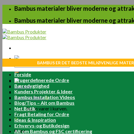
Skip
Bambus materialer bliver moderne og attrakt
to
content
Bambus materialer bliver moderne og attrakt
BAMBUS ER DET BEDSTE MILJØVENLIGE MATER
Søg
efter:
Forside
Brugerdefinerede Ordre
Bæredygtighed
Log ind
Kunders Projekter & Ideer
Bambus Installation Videos
Kurv /
0.00
kr.
0
Blog/Tips – Alt om Bambus
Net Butik
Ingen varer i kurven.
Fragt Betaling for Ordre
0
Ideas & Inspiration
Erhvervs-og Butikdesign
Kurv
Alt om Bambus og FSC certificering