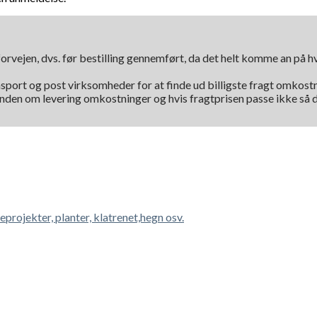
orvejen, dvs. før bestilling gennemført, da det helt komme an på 
nsport og post virksomheder for at finde ud billigste fragt omkostni
kunden om levering omkostninger og hvis fragtprisen passe ikke så d
veprojekter, planter, klatrenet,hegn osv.