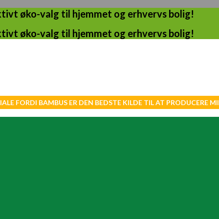
ivt øko-valg til hjemmet og erhvervs bolig!
ivt øko-valg til hjemmet og erhvervs bolig!
IALE FORDI BAMBUS ER DEN BEDSTE KILDE TIL AT PRODUCERE 