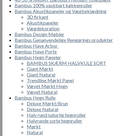
Mulighederne
Bambus 100% vaskbart køkkenruller
kan
Bambus Akustikpaneler og Vægbeklædning
vælges
3D firkant
på
Akustikpaneler
varesiden
Vægdekoration
Bambus Design Møbler
Bambus Genanvendelige Rengørings produkter
Bambus Have Arbor
Bambus Have Porte
Bambus Hegn Paneler
BAMBUS SKÆRM HALVKULE SORT
Giant Mørkt
Giant Natural
Trendline Mørkt Panel
Vævet Mørkt Hegn
Vævet Natural
Bambus Hegn Rulle
Deluxe Mørkt/Brun
Deluxe Natural
Halv rund naturlig hegnruller
Halvrunde sorte hegnruller
Mørkt
Natural