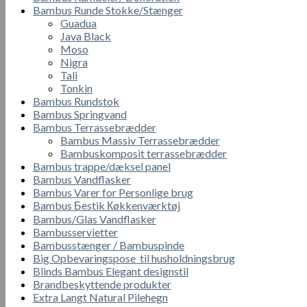
Bambus Runde Stokke/Stænger
Guadua
Java Black
Moso
Nigra
Tali
Tonkin
Bambus Rundstok
Bambus Springvand
Bambus Terrassebrædder
Bambus Massiv Terrassebrædder
Bambuskomposit terrassebrædder
Bambus trappe/dæksel panel
Bambus Vandflasker
Bambus Varer for Personlige brug
Bambus Бestik Кøkkenværktøj
Bambus/Glas Vandflasker
Bambusservietter
Bambusstænger / Bambuspinde
Big Opbevaringspose til husholdningsbrug
Blinds Bambus Elegant designstil
Brandbeskyttende produkter
Extra Langt Natural Pilehegn