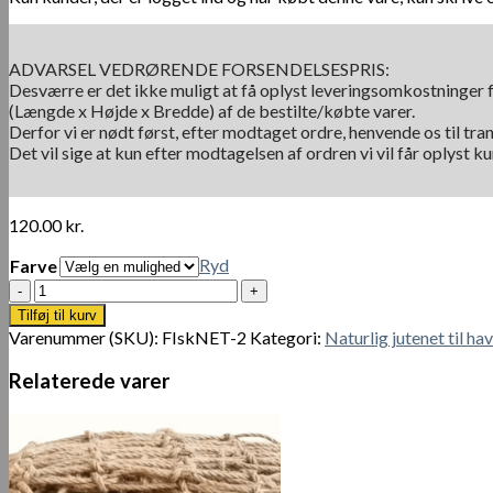
ADVARSEL VEDRØRENDE FORSENDELSESPRIS:
Desværre er det ikke muligt at få oplyst leveringsomkostninger f
(Længde x Højde x Bredde) af de bestilte/købte varer.
Derfor vi er nødt først, efter modtaget ordre, henvende os til tra
Det vil sige at kun efter modtagelsen af ordren vi vil får oplyst 
120.00
kr.
Ryd
Farve
Beige
Boheme
Tilføj til kurv
Nautisk
Varenummer (SKU):
FIskNET-2
Kategori:
Naturlig jutenet til ha
Fiskenet
antal
Relaterede varer