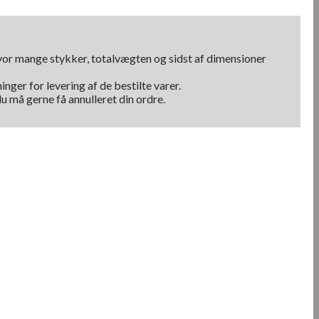
hvor mange stykker, totalvægten og sidst af dimensioner
nger for levering af de bestilte varer.
u må gerne få annulleret din ordre.