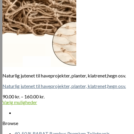
Naturlig jutenet til haveprojekter, planter, klatrenet,hegn osv.
Naturlig jutenet til haveprojekter, planter, klatrenet,hegn osv.
Prisinterval:
90.00
kr.
–
160.00
kr.
90.00 kr.
Vælg muligheder
Dette
til
vare
160.00 kr.
har
Browse
flere
varianter.
40-50 % RABAT Bambus Premium Toiletpapir