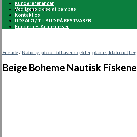
Kundereferencer
Vedligeholdelse af bambus
Ingen varer i kurven.
Kontakt os
UDSALG / TILBUD PÅ RESTVARER
Kundernes Anmeldelser
Forside
/
Naturlig jutenet til haveprojekter, planter, klatrenet,heg
Beige Boheme Nautisk Fisken