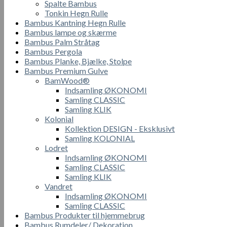
Spalte Bambus
Tonkin Hegn Rulle
Bambus Kantning Hegn Rulle
Bambus lampe og skærme
Bambus Palm Stråtag
Bambus Pergola
Bambus Planke, Bjælke, Stolpe
Bambus Premium Gulve
BamWood®
Indsamling ØKONOMI
Samling CLASSIC
Samling KLIK
Kolonial
Kollektion DESIGN - Eksklusivt
Samling KOLONIAL
Lodret
Indsamling ØKONOMI
Samling CLASSIC
Samling KLIK
Vandret
Indsamling ØKONOMI
Samling CLASSIC
Bambus Produkter til hjemmebrug
Bambus Rumdeler/ Dekoration