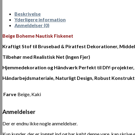
Beskrivelse
Yderligere information
Anmeldelser (0)
Beige Boheme Nautisk Fiskenet
Kraftigt Stof til Brusebad & Piratfest Dekorationer, Mid
Tilbehør med Realistisk Net (Ingen Fjer)
Hjemmedekoration og Håndværk Perfekt til DIY-projekter
Håndarbejdsmateriale, Naturligt Design, Robust Konstrukti
Farve
Beige, Kaki
Anmeldelser
Der er endnu ikke nogle anmeldelser.
Kun kunder, der er logget ind og har købt denne vare, kan skrive 